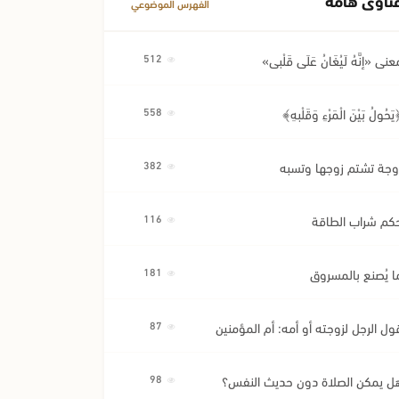
الفهرس الموضوعي
عنى «إِنَّهُ لَيُغَانُ عَلَى قَلْبِي»
512
َحُولُ بَيْنَ الْمَرْءِ وَقَلْبِهِ﴾
558
وجة تشتم زوجها وتسبه
382
كم شراب الطاقة
116
ا يُصنع بالمسروق
181
ول الرجل لزوجته أو أمه: أم المؤمنين
87
ل يمكن الصلاة دون حديث النفس؟
98