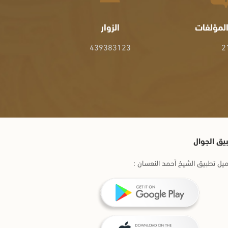
لمؤلفات
الزوار
439383123
2
يق الجوال
يل تطبيق الشيخ أحمد النعسان :