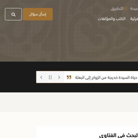
صيحة
التطبيق
إسأل سؤال
رئية
الكتب والمؤلفات
لسيدة خديجة من الزواج إلى البعثة
احذروا الغش أيها الطلاب
ما صحة الحديث
لبحث في الفتاوى