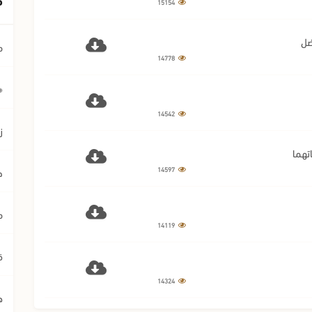
15154
م
14778
﴿ي
14542
ز
14597
ح
م
14119
ق
14324
ه