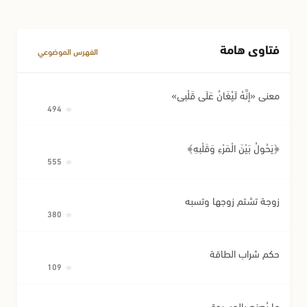
فتاوى هامة
الفهرس الموضوعي
معنى «إِنَّهُ لَيُغَانُ عَلَى قَلْبِي»
494
﴿يَحُولُ بَيْنَ الْمَرْءِ وَقَلْبِهِ﴾
555
زوجة تشتم زوجها وتسبه
380
حكم شراب الطاقة
109
ما يُصنع بالمسروق