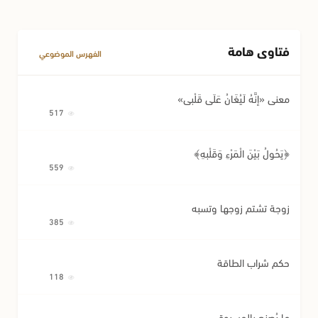
فتاوى هامة
الفهرس الموضوعي
معنى «إِنَّهُ لَيُغَانُ عَلَى قَلْبِي»
517
﴿يَحُولُ بَيْنَ الْمَرْءِ وَقَلْبِهِ﴾
559
زوجة تشتم زوجها وتسبه
385
حكم شراب الطاقة
118
ما يُصنع بالمسروق