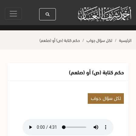
سنين
سيدنا رسول الله ﷺ كله رحمة
صلاة آخر أربعاء من صفر
حياة ال
الرئيسية
لكل سؤال جواب
حكم كتابة (ص) أو (صلعم)
حكم كتابة (ص) أو (صلعم)
لكل سؤال جواب