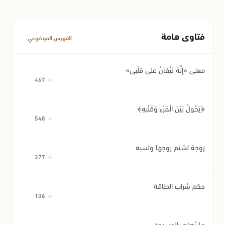
فتاوى هامة
الفهرس الموضوعي
معنى «إِنَّهُ لَيُغَانُ عَلَى قَلْبِي»
467
﴿يَحُولُ بَيْنَ الْمَرْءِ وَقَلْبِهِ﴾
548
زوجة تشتم زوجها وتسبه
377
حكم شراب الطاقة
106
ما يُصنع بالمسروق