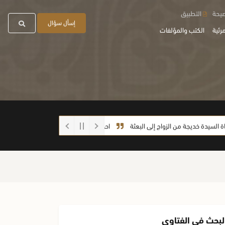
صيحة
التطبيق
إسأل سؤال
رئية
الكتب والمؤلفات
دة خديجة من الزواج إلى البعثة
احذروا الغش أيها الطلاب
ما صحة الحديث: (
لبحث في الفتاوى