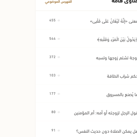
الفهرس الموضوعي
عنى «إِنَّهُ لَيُغَانُ عَلَى قَلْبِي»
455
َحُولُ بَيْنَ الْمَرْءِ وَقَلْبِهِ﴾
544
وجة تشتم زوجها وتسبه
372
كم شراب الطاقة
103
ا يُصنع بالمسروق
177
ول الرجل لزوجته أو أمه: أم المؤمنين
80
ل يمكن الصلاة دون حديث النفس؟
91