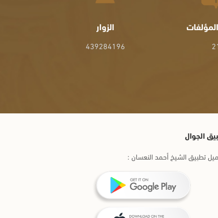
لمؤلفات
الزوار
439284196
2
يق الجوال
يل تطبيق الشيخ أحمد النعسان :