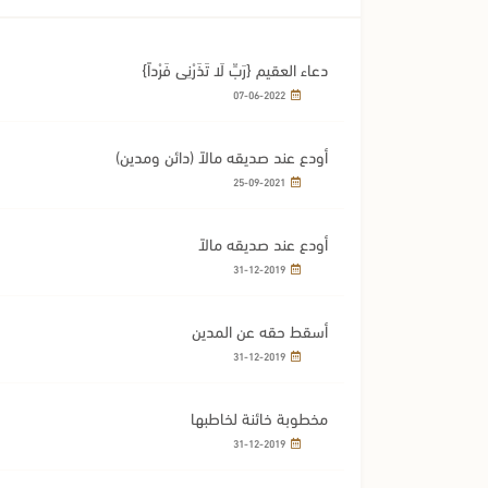
دعاء العقيم {رَبِّ لَا تَذَرْنِي فَرْداً}
07-06-2022
أودع عند صديقه مالاً (دائن ومدين)
25-09-2021
أودع عند صديقه مالاً
31-12-2019
أسقط حقه عن المدين
31-12-2019
مخطوبة خائنة لخاطبها
31-12-2019