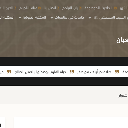
لشهر
الأحاديث الموضوعة
باب التراجم
اتصل بنـا
قناة التلجرام
الدين الن
 الحبيب المصطفى
ﷺ
كلمات في مناسبات
المكتبة الصوتية
المكتبة الم
بان
صلاة آخر أربعاء من صفر
حياة القلوب وصحتها بالعمل الصالح
حياة السي
 شعبان
ا