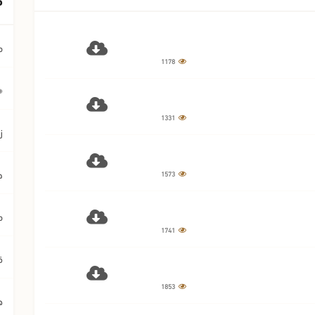
م
1178
﴿ي
1331
ز
ح
1573
م
1741
ق
1853
ه