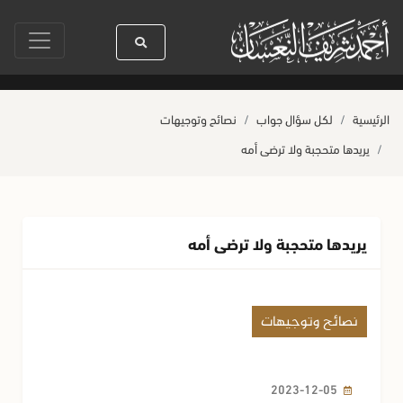
بالسنين
سيدنا رسول الله ﷺ كله رحمة
صلاة آخر أربعاء من صفر
حياة
الرئيسية
لكل سؤال جواب
نصائح وتوجيهات
يريدها متحجبة ولا ترضى أمه
يريدها متحجبة ولا ترضى أمه
نصائح وتوجيهات
2023-12-05