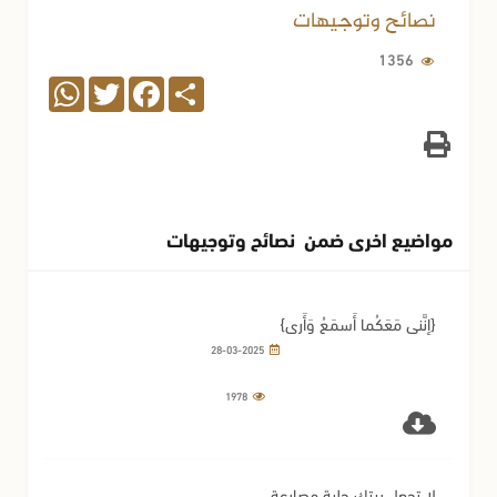
نصائح وتوجيهات
1356
WhatsApp
Twitter
Facebook
Share
مواضيع اخرى ضمن نصائح وتوجيهات
{إِنَّني مَعَكُما أَسمَعُ وَأَرى}
28-03-2025
1978
لا تجعل بيتك حلبة مصارعة