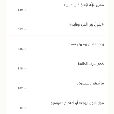
معنى «إِنَّهُ لَيُغَانُ عَلَى قَلْبِي»
520
﴿يَحُولُ بَيْنَ الْمَرْءِ وَقَلْبِهِ﴾
559
زوجة تشتم زوجها وتسبه
385
حكم شراب الطاقة
118
ما يُصنع بالمسروق
182
قول الرجل لزوجته أو أمه: أم المؤمنين
88