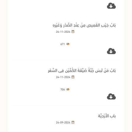
بَابُ جَيْبِ القَمِيصِ مِنْ عِنْدِ الصَّدْرِ وَغَيْرِهِ
24-11-2024
671
بَابُ مَنْ لَبِسَ جُبَّةً ضَيِّقَةَ الكُمَّيْنِ فِي السَّفَرِ
24-11-2024
704
باب الأَرْدِيَّة
24-09-2024