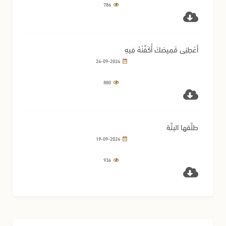
786
أَعْطِنِي قَمِيصَكَ أُكَفِّنْهُ فِيهِ
24-09-2024
880
طلَّقها البتَّة
19-09-2024
936