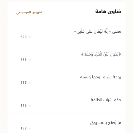
فتاوى هامة
الفهرس الموضوعي
معنى «إِنَّهُ لَيُغَانُ عَلَى قَلْبِي»
520
﴿يَحُولُ بَيْنَ الْمَرْءِ وَقَلْبِهِ﴾
559
زوجة تشتم زوجها وتسبه
385
حكم شراب الطاقة
118
ما يُصنع بالمسروق
182