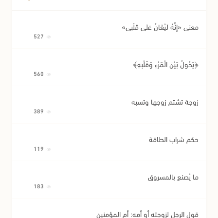
معنى «إِنَّهُ لَيُغَانُ عَلَى قَلْبِي»
527
﴿يَحُولُ بَيْنَ الْمَرْءِ وَقَلْبِهِ﴾
560
زوجة تشتم زوجها وتسبه
389
حكم شراب الطاقة
119
ما يُصنع بالمسروق
183
قول الرجل لزوجته أو أمه: أم المؤمنين