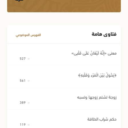
فتاوى هامة
الفهرس الموضوعي
معنى «إِنَّهُ لَيُغَانُ عَلَى قَلْبِي»
527
﴿يَحُولُ بَيْنَ الْمَرْءِ وَقَلْبِهِ﴾
561
زوجة تشتم زوجها وتسبه
389
حكم شراب الطاقة
119