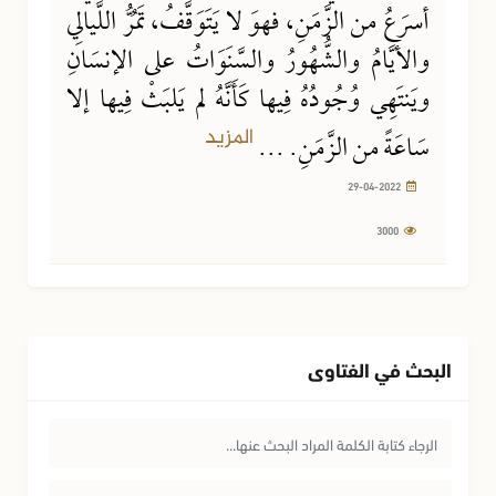
أسرَعُ من الزَّمَنِ، فهوَ لا يَتَوَقَّفُ، تَمُرُّ اللَّيالِي
والأيَّامُ والشُّهُورُ والسَّنَوَاتُ على الإنسَانِ
ويَنتَهِي وُجُودُهُ فِيها كَأَنَّهُ لم يَلبَثْ فِيها إلا
المزيد
سَاعَةً من الزَّمَنِ. ...
29-04-2022
3000
البحث في الفتاوى