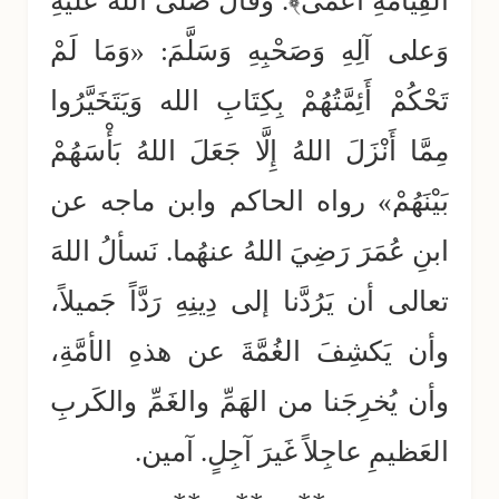
الْقِيَامَةِ أَعْمَى﴾. وقال صَلَّى اللهُ عَلَيْهِ
وَعلى آلِهِ وَصَحْبِهِ وَسَلَّمَ: «وَمَا لَمْ
تَحْكُمْ أَئِمَّتُهُمْ بِكِتَابِ الله وَيَتَخَيَّرُوا
مِمَّا أَنْزَلَ اللهُ إِلَّا جَعَلَ اللهُ بَأْسَهُمْ
بَيْنَهُمْ» رواه الحاكم وابن ماجه عن
ابنِ عُمَرَ رَضِيَ اللهُ عنهُما. نَسألُ اللهَ
تعالى أن يَرُدَّنا إلى دِينِهِ رَدَّاً جَميلاً،
وأن يَكشِفَ الغُمَّةَ عن هذهِ الأمَّةِ،
وأن يُخرِجَنا من الهَمِّ والغَمِّ والكَربِ
العَظيمِ عاجِلاً غَيرَ آجِلٍ. آمين.