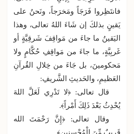
فانتَظِروا فَرَجَاً ومَخرَجاً، ونَحنُ على
يَقينٍ بذلكَ إن شَاءَ اللهُ تعالى، وهذا
اليَقينُ ما جاءَ من مَواقِفَ شَرقِيَّةٍ أو
غَربِيَّةٍ، ما جاءَ من مَواقِفِ حُكَّامٍ ولا
مَحكومينَ، بل جَاءَ من خِلالِ القُرآنِ
العَظيمِ، والحَديثِ الشَّريفِ:
قال تعالى: ﴿لا تَدْرِي لَعَلَّ اللهَ
يُحْدِثُ بَعْدَ ذَلِكَ أَمْراً﴾.
وقال تعالى: ﴿إِنَّ رَحْمَتَ الله
قَرِيبٌ مِّنَ الْمُحْسِنِين﴾.