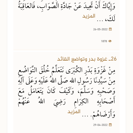
وَإِيَّاكَ أَنْ تَحِيدَ عَنْ جَادَّةِ الصَّوَابِ، فَالعَاقِبَةُ
المزيد
لَكَ، ...
26-05-2022
1878
29-04-2022
1651 مشاهدة
26ـ غزوة بدر وتواضع القائد
مِنْ غَزْوَةِ بَدْرٍ الكُبْرَى نَتَعَلَّمُ خُلُقَ التَّوَاضُعِ
مِنْ سَيِّدِنَا رَسُولِ اللهِ صَلَّى اللهُ عَلَيْهِ وَعَلَى آلِهِ
وَصَحْبِهِ وَسَلَّمَ، وَكَيْفَ كَانَ يَتَعَامَلُ مَعَ
أَصْحَابِهِ الكِرَامِ رَضِيَ اللهُ عَنْهُمْ
المزيد
وَأَرْضَاهُمْ. ...
29-04-2022