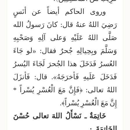
وروى الحاكم أيضاً عن أنَسٍ
رَضِيَ اللهُ عنهُ قال: كانَ رَسولُ الله
صَلَّى اللهُ عَلَيْهِ وَعلى آلِهِ وَصَحْبِهِ
وَسَلَّمَ وبِحِيالِهِ جُحرٌ فقال: «لو جَاءَ
العُسرُ فَدَخَلَ هذا الجُحرَ لَجَاءَ اليُسرُ
فَدَخَلَ عَلَيهِ فَأخرَجَهُ». قال: فَأنزَلَ
اللهُ تعالى: ﴿فَإِنَّ مَعَ الْعُسْرِ يُسْراً *
إِنَّ مَعَ الْعُسْرِ يُسْراً﴾.
خَاتِمَةٌ ـ نَسْأَلُ اللهَ تعالى حُسْنَ
الخَاتِمَةَ ـ: