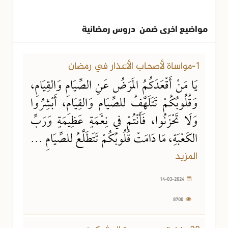
مواضيع اخرى ضمن دروس رمضانية
14-03-2024
8700 مشاهدة
1-مواساة لأصحاب الأعذار في رمضان
يَا مَنْ أَقْعَدَكُمُ المَرَضُ عَنِ الصِّيَامِ وَالقِيَامِ،
وَقُلُوبُكُمْ تَتَلَهَّفُ للصِّيَامِ وَالقِيَامِ، أَبْشِرُوا
وَلَا تَحْزَنُوا، فَأَنْتُمْ في نِعْمَةٍ عَظِيمَةٍ وَرَبِّ
الكَعْبَةِ، مَا دَامَتْ قُلُوبُكُمْ تَتَطَلَّعُ للصِّيَامِ ...
المزيد
14-03-2024
8700
26-05-2022
2113 مشاهدة