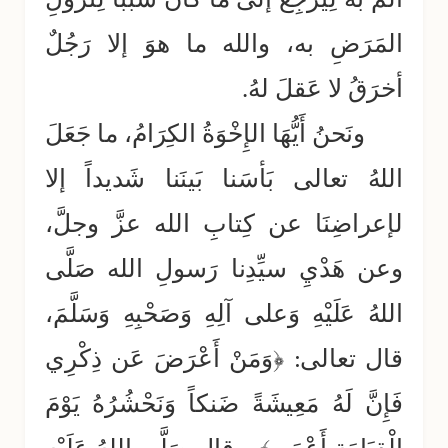
المَرَضِ به، والله ما هوَ إلا رَجُلٌ
أخرَقُ لا عَقلَ لهُ.
ونَحنُ أَيُّهَا الإِخْوَةُ الكِرَامُ، ما جَعَلَ
اللهُ تعالى بَأسَنا بَينَنا شَديداً إلا
لإعراضِنَا عن كِتابِ الله عزَّ وجلَّ،
وعن هَدْيِ سيِّدِنا رَسولِ الله صَلَّى
اللهُ عَلَيْهِ وَعلى آلِهِ وَصَحْبِهِ وَسَلَّمَ،
قال تعالى: ﴿وَمَنْ أَعْرَضَ عَن ذِكْرِي
فَإِنَّ لَهُ مَعِيشَةً ضَنكاً وَنَحْشُرُهُ يَوْمَ