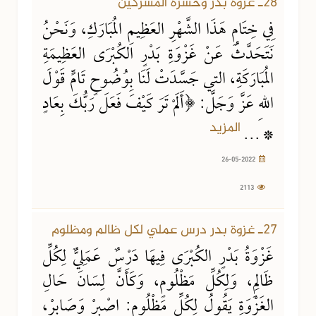
28ـ غزوة بدر وحسرة المشركين
فِي خِتَامِ هَذَا الشَّهْرِ العَظِيمِ المُبَارَكِ، وَنَحْنُ
نَتَحَدَّثُ عَنْ غَزْوَةِ بَدْرٍ الكُبْرَى العَظِيمَةِ
المُبَارَكَةِ، التي جَسَّدَتْ لَنَا بِوُضُوحٍ تَامٍّ قَوْلَ
اللهِ عَزَّ وَجَلَّ: ﴿أَلَمْ تَرَ كَيْفَ فَعَلَ رَبُّكَ بِعَادٍ
المزيد
* ...
26-05-2022
2113
26-05-2022
1878 مشاهدة
27ـ غزوة بدر درس عملي لكل ظالم ومظلوم
غَزْوَةُ بَدْرٍ الكُبْرَى فِيهَا دَرْسٌ عَمَلِيٌّ لِكُلِّ
ظَالِمٍ، وَلِكُلِّ مَظْلُومٍ، وَكَأَنَّ لِسَانَ حَالِ
الغَزْوَةِ يَقُولُ لِكُلِّ مَظْلُومٍ: اصْبِرْ وَصَابِرْ،