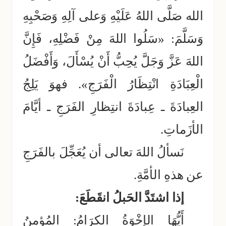
الله صَلَّى اللهُ عَلَيْهِ وَعلى آلِهِ وَصَحْبِهِ
وَسَلَّمَ: «سَلُوا اللهَ مِنْ فَضْلِهِ، فَإِنَّ
اللهَ عَزَّ وَجَلَّ يُحِبُّ أَنْ يُسْأَلَ، وَأَفْضَلُ
الْعِبَادَةِ انْتِظَارُ الْفَرَجِ». فهوَ يَلِجُ
العِبادَةَ ـ عِبادَةَ انتِظارِ الفَرَجِ ـ أيَّامَ
الأزَماتِ.
نَسألُ اللهَ تعالى أن يُعَجِّلَ بالفَرَجِ
عن هذهِ الأمَّةِ.
إذا اشتَدَّ الحَبلُ انقَطَعَ:
أَيُّهَا الإِخْوَةُ الكِرَامُ: المُؤمِنُ