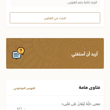
البحث في الفتاوى
أريد أن أستفتي
فتاوى هامة
الفهرس الموضوعي
معنى «إِنَّهُ لَيُغَانُ عَلَى قَلْبِي»
471