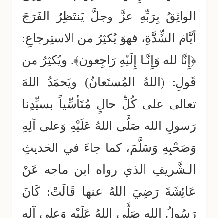
الواثِقُ بِرَبِّهِ عزَّ وجلَّ يَنتَظِرُ الفَرَجَ
أيَّامَ الشِّدَّةِ، فهوَ يُكثِرُ من الاستِرجاعِ:
﴿إِنَّا لله وَإِنَّـا إِلَيْهِ رَاجِعون﴾. ويُكثِرُ من
قَولِ: (اللهُ المُستَعانُ) ويَحمَدُ اللهَ
تعالى على كُلِّ حالٍ مُتَأسِّياً بسيِّدِنا
رَسولِ الله صَلَّى اللهُ عَلَيْهِ وَعلى آلِهِ
وَصَحْبِهِ وَسَلَّمَ، كما جاءَ في الحَديثِ
الـشَّريفِ الذي رواه ابن ماجه عَنْ
عَائِشَةَ رَضِيَ اللهُ عنها قَالَتْ: كَانَ
رَسُولُ الله صَلَّى اللهُ عَلَيْهِ وَعلى آلِهِ