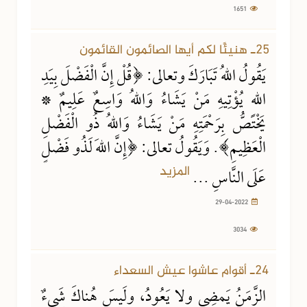
1651
29-04-2022
3034 مشاهدة
25ـ هنيئًا لكم أيها الصائمون القائمون
يَقُولُ اللهُ تَبَارَكَ وتعالى: ﴿قُلْ إِنَّ الْفَضْلَ بِيَدِ
اللهِ يُؤْتِيهِ مَنْ يَشَاءُ وَاللهُ وَاسِعٌ عَلِيمٌ *
يَخْتَصُّ بِرَحْمَتِهِ مَنْ يَشَاءُ وَاللهُ ذُو الْفَضْلِ
الْعَظِيمِ﴾. وَيَقُولُ تعالى: ﴿إِنَّ اللهَ لَذُو فَضْلٍ
المزيد
عَلَى النَّاسِ ...
29-04-2022
3034
29-04-2022
3000 مشاهدة
24ـ أقوام عاشوا عيش السعداء
الزَّمَنُ يَمضِي ولا يَعُودُ، ولَيسَ هُناكَ شَيءٌ