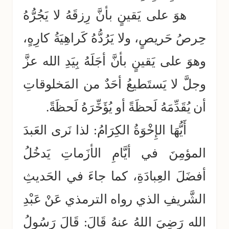
هوَ على يَقينٍ بأنَّ رِزقَهُ لا يَجُرُّهُ
حِرصُ حَريصٍ، ولا يَرُدُّهُ كَراهِيَةُ كارِهٍ،
وهوَ على يَقينٍ بأنَّ أجَلَهُ بِيَدِ الله عزَّ
وجلَّ لا يَستَطيعُ أحَدٌ من المَخلوقاتِ
أن يُقَدِّمَهُ لَحظَةً أو يُؤَخِّرَهُ لَحظَةً.
أَيُّهَا الإِخْوَةُ الكِرَامُ: لذا نَرى العَبدَ
المؤمِنَ في أيَّامِ الأزَماتِ يَدخُلُ
أفضَلَ العِبادَةِ، كما جاءَ في الحَديثِ
الشَّريفِ الذي رواه الترمذي عَنْ عَبْدِ
الله رَضِيَ اللهُ عنهُ قَالَ: قَالَ رَسُولُ