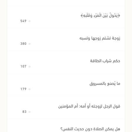
﴿يَحُولُ بَيْنَ الْمَرْءِ وَقَلْبِهِ﴾
549
زوجة تشتم زوجها وتسبه
380
حكم شراب الطاقة
107
ما يُصنع بالمسروق
179
قول الرجل لزوجته أو أمه: أم المؤمنين
83
هل يمكن الصلاة دون حديث النفس؟