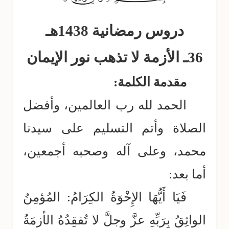
دروس رمضانية 1438هـ
36ـ الأزمة لا تذهب نور الإيمان
مقدمة الكلمة:
الحمد لله رب العالمين، وأفضل
الصلاة وأتم التسليم على سيدنا
محمد، وعلى آله وصحبه أجمعين،
أما بعد:
فَيَا أَيُّهَا الإِخْوَةُ الكِرَامُ:
المُؤمِنُ
الواثِقُ بِرَبِّهِ عزَّ وجلَّ لا تُفقِدُهُ الأزمَةُ