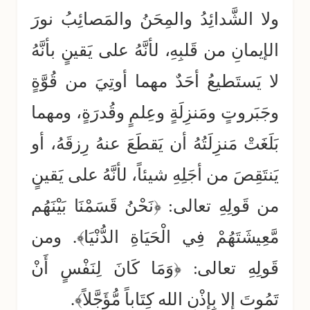
ولا الشَّدائِدُ والمِحَنُ والمَصائِبُ نورَ
الإيمانِ من قَلبِهِ، لأنَّهُ على يَقينٍ بأنَّهُ
لا يَستَطيعُ أحَدٌ مهما أوتِيَ من قُوَّةٍ
وجَبَروتٍ ومَنزِلَةٍ وعِلمٍ وقُدرَةٍ، ومهما
بَلَغَتْ مَنزِلَتُهُ أن يَقطَعَ عنهُ رِزقَهُ، أو
يَنتَقِصَ من أجَلِهِ شيئاً، لأنَّهُ على يَقينٍ
من قَولِهِ تعالى: ﴿نَحْنُ قَسَمْنَا بَيْنَهُم
مَّعِيشَتَهُمْ فِي الْحَيَاةِ الدُّنْيَا﴾. ومن
قَولِهِ تعالى: ﴿وَمَا كَانَ لِنَفْسٍ أَنْ
تَمُوتَ إِلا بِإِذْنِ الله كِتَاباً مُّؤَجَّلاً﴾.