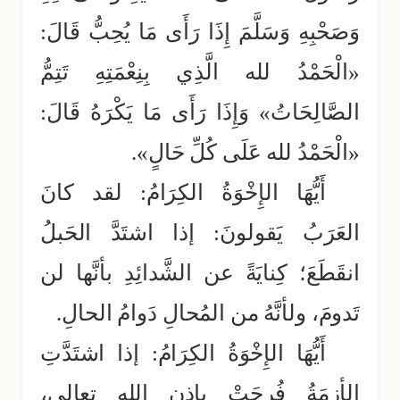
وَصَحْبِهِ وَسَلَّمَ إِذَا رَأَى مَا يُحِبُّ قَالَ:
«الْحَمْدُ لله الَّذِي بِنِعْمَتِهِ تَتِمُّ
الصَّالِحَاتُ» وَإِذَا رَأَى مَا يَكْرَهُ قَالَ:
«الْحَمْدُ لله عَلَى كُلِّ حَالٍ».
أَيُّهَا الإِخْوَةُ الكِرَامُ: لقد كانَ
العَرَبُ يَقولونَ: إذا اشتَدَّ الحَبلُ
انقَطَعَ؛ كِنايَةً عن الشَّدائِدِ بأنَّها لن
تَدومَ، ولأنَّهُ من المُحالِ دَوامُ الحالِ.
أَيُّهَا الإِخْوَةُ الكِرَامُ: إذا اشتَدَّتِ
الأزمَةُ فُرِجَتْ بِإذنِ الله تعالى،