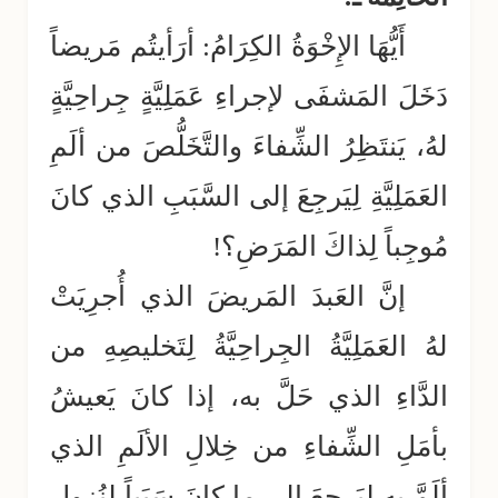
أَيُّهَا الإِخْوَةُ الكِرَامُ: أرَأيتُم مَريضاً
دَخَلَ المَشفَى لإجراءِ عَمَلِيَّةٍ جِراحِيَّةٍ
لهُ، يَنتَظِرُ الشِّفاءَ والتَّخَلُّصَ من ألَمِ
العَمَلِيَّةِ لِيَرجِعَ إلى السَّبَبِ الذي كانَ
مُوجِباً لِذاكَ المَرَضِ؟!
إنَّ العَبدَ المَريضَ الذي أُجرِيَتْ
لهُ العَمَلِيَّةُ الجِراحِيَّةُ لِتَخليصِهِ من
الدَّاءِ الذي حَلَّ به، إذا كانَ يَعيشُ
بأمَلِ الشِّفاءِ من خِلالِ الألَمِ الذي
ألَمَّ به لِيَرجِعَ إلى ما كانَ سَبَباً لِنُزولِ