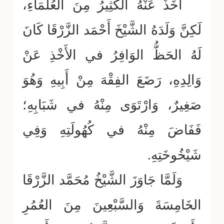
أَخَذَ عَنْهُ الكَثِيرُ مِنَ العُلَمَاءِ،
لَكِنَّ وَلَدَهُ الشَّيْخَ أَحْمَد الزَّرْقَا كَانَ
لَهُ الحَظُّ الوَافِرُ في الأَخْذِ عَنْ
وَالِدِهِ، رَضَعَ الفِقْهَ مِنْ أَبِيهِ وَهُوَ
صَغِيرٌ، وَارْتَوَى مِنْهُ في شَبَابِهِ؛
فَفَاضَ مِنْهُ في كُهُولَتِهِ وَفِي
شَيْخُوخَتِهِ.
وَلَمَّا جَاوَزَ الشَّيْخُ مُحَمَّد الزَّرْقَا
الخَامِسَةَ وَالسَّبْعِينَ مِنَ العُمُرِ