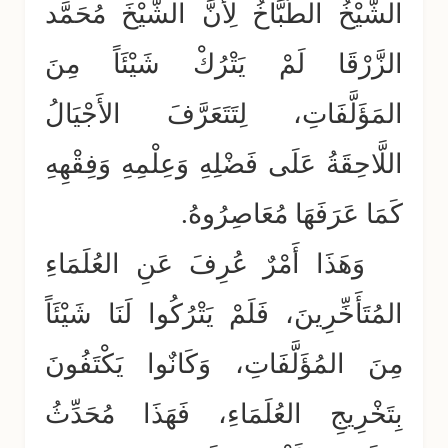
الشَّيْخُ الطَّبَّاخُ لِأَنَّ الشَّيْخَ مُحَمَّد
الزَّرْقَا لَمْ يَتْرُكْ شَيْئَاً مِنَ
المَؤَلَّفَاتِ، لِتَتَعَرَّفَ الأَجْيَالُ
اللَّاحِقَةُ عَلَى فَضْلِهِ وَعِلْمِهِ وَفِقْهِهِ
كَمَا عَرَفَهَا مُعَاصِرُوهُ.
وَهَذَا أَمْرٌ عُرِفَ عَنِ العُلَمَاءِ
المُتَأَخِّرِينَ، فَلَمْ يَتْرُكُوا لَنَا شَيْئَاً
مِنَ المُؤَلَّفَاتِ، وَكَانٌوا يَكْتَفُونَ
بِتَخْرِيجِ العُلَمَاءِ، فَهَذَا مُحَدِّثُ