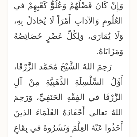
وَإِنْ كَانَ فَضْلُهُمْ وَعُلُوُّ كَعْبِهِمْ في
العُلُومِ وَالآدَابِ أَمْرَاً لَا يُجَادَلُ بِهِ،
وَلَا يُمَارَى، وَلِكُلِّ عَصْرٍ خَصَائِصُهُ
وَمَزَايَاهُ.
رَحِمَ اللهُ الشَّيْخَ مُحَمَّد الزَّرْقَا،
أَوَّلُ السِّلْسِلَةِ الذَّهَبِيَّةِ مِنْ آلِ
الزَّرْقَا في الفِقْهِ الحَنَفِيِّ، وَرَحِمَ
اللهُ تعالى أَحْفَادَهُ العُلَمَاءَ الذينَ
أَخَذُوا عَنْهُ العِلْمَ وَنَشَرُوهُ في بِقَاعِ