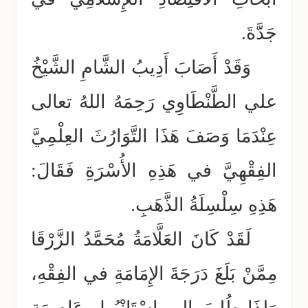
جَدَّةَ.
وَقَدْ أَصَابَ أَدِيبُ الشَّامِ الشَّيْخُ
علي الطَّنْطَاوِي رَحِمَهُ اللهُ تعالى
عِنْدَمَا وَصَفَ هَذَا التَّوَارُثَ العِلْمِيَّ
الفِقْهِيَّ في هَذِهِ الأُسْرَةِ فَقَالَ:
هَذِهِ سِلْسِلَةُ الذَّهَبِ.
لَقَدْ كَانَ العَلَّامَةُ مُحَمَّدُ الزَّرْقَا
مِمَّنْ بَلَغَ دَرَجَةَ الإِمَامَةِ في الفِقْهِ،