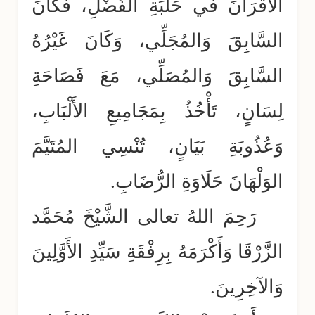
الأَقْرَانَ في حَلَبَةِ الفَضْلِ، فَكَانَ
السَّابِقَ وَالمُجَلِّي، وَكَانَ غَيْرُهُ
السَّابِقَ وَالمُصَلِّي، مَعَ فَصَاحَةِ
لِسَانٍ، تَأْخُذُ بِمَجَامِيعِ الأَلْبَابِ،
وَعُذُوبَةِ بَيَانٍ، تُنْسِي المُتَيَّمَ
الوَلْهَانَ حَلَاوَةِ الرُّضَابِ.
رَحِمَ اللهُ تعالى الشَّيْخَ مُحَمَّد
الزَّرْقَا وَأَكْرَمَهُ بِرِفْقَةِ سَيِّدِ الأَوَّلِينَ
وَالآخِرِينَ.