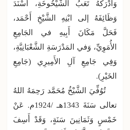
وَأَدْرَكَهُ تَعَبُ الشَّيْخُوخَةِ، أَسْنَدَ
وَظَائِفَهُ إلى ابْنِهِ الشَّيْخِ أَحْمَد،
فَحَلَّ مَكَانَ أَبِيهِ في الجَامِعِ
الأُمَوِيِّ، وَفي المَدْرَسَةِ الشَّعْبَانِيَّةِ،
وَفِي جَامِعِ آلِ الأَمِيرِي (جَامِعِ
الخَيْرِ).
تُوُفِّيَ الشَّيْخُ مُحَمَّد رَحِمَهُ اللهُ
تعالى سَنَةَ 1343هـ /1924م. عَنْ
خَمْسٍ وَثَمَانِينَ سَنَةٍ، وَقَدْ أَسِفَ