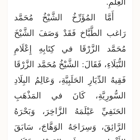
العِلْمِ.
أَمَّا المُؤَرِّخُ الشَّيْخُ مُحَمَّد
رَاغب الطَّبَّاخ فَقَدْ وَصَفَ الشَّيْخَ
مُحَمَّد الزَّرْقَا في كِتَابِهِ إِعْلَامِ
النُّبَلَاءِ، فَقَالَ: الشَّيْخُ مُحَمَّد الزَّرْقَا
فَقِيهُ الدِّيَارِ الحَلَبِيَّةِ، وَعَالِمُ البِلَادِ
السُّورِيَّةِ، كَانَ في المَذْهَبِ
الحَنَفِيِّ عَيْلَمَهُ الزَّاخِرَ، وَبَحْرَهُ
الرَّائِقَ، وَسِرَاجَهُ الوَهَّاجَ، سَابَقَ