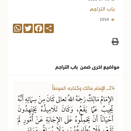
باب التراجم
2050
WhatsApp
Twitter
Facebook
Share
مواضيع اخرى ضمن باب التراجم
16-01-2020
4506 مشاهدة
24ـ الإمام مالك وكتابه الموطأ
الإِمَامُ مَالِكٌ رَحِمَهُ اللهُ تعالى كَانَ مِنْ سِمَاتِهِ أَنَّهُ
يُجِيبُ عَمَّا يَقَعُ، وَكَانَ تَلَامِيذُهُ يَجْتَهِدُونَ
أَحْيَانَاً أَنْ يَحْمِلُوهُ عَلَى الإِجَابَةِ عَنْ أُمُورٍ لَمْ
تَقَعْ، فَلَا يُطَاوِعُهُمْ، وَلَا يُسَاقُ وَرَاءَ ...