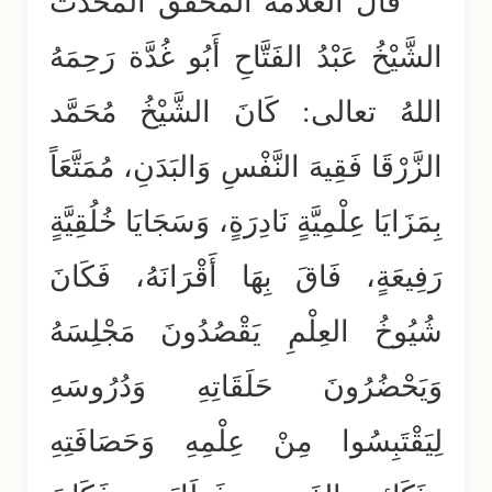
قَالَ العَلَّامَةُ المُحَقِّقُ المُحَدِّثُ
الشَّيْخُ عَبْدُ الفَتَّاحِ أَبُو غُدَّة رَحِمَهُ
اللهُ تعالى: كَانَ الشَّيْخُ مُحَمَّد
الزَّرْقَا فَقِيهَ النَّفْسِ وَالبَدَنِ، مُمَتَّعَاً
بِمَزَايَا عِلْمِيَّةٍ نَادِرَةٍ، وَسَجَايَا خُلُقِيَّةٍ
رَفِيعَةٍ، فَاقَ بِهَا أَقْرَانَهُ، فَكَانَ
شُيُوخُ العِلْمِ يَقْصُدُونَ مَجْلِسَهُ
وَيَحْضُرُونَ حَلَقَاتِهِ وَدُرُوسَهِ
لِيَقْتَبِسُوا مِنْ عِلْمِهِ وَحَصَافَتِهِ