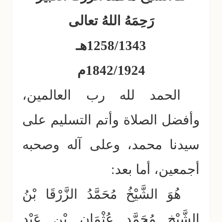
رَحِمَهُ اللهُ تعالى
1258/1343هـ
1842/1924م
الحمد لله رب العالمين،
وأفضل الصلاة وأتم التسليم على
سيدنا محمد، وعلى آله وصحبه
أجمعين، أما بعد:
هُوَ الشَّيْخُ مُحَمَّدُ الزَّرْقَا بْنُ
الشَّيْخِ مُحَمَّد عُثْمَان بْنِ عَبْدِ