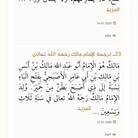
المزيد
16-01-2020
4506
16-01-2020
2469 مشاهدة
23ـ ترجمة الإمام مالك رَحِمَهُ اللهُ تعالى
مَالِكٌ هُوَ الْإِمَامُ أَبُو عَبْدِ اللهِ مَالِكُ بْنُ أَنَسِ
بْنِ مَالِكِ بْنِ أَبِي عَامِرٍ الْأَصْبَحِيُّ بِفَتْحِ الْبَاءِ
نِسْبَةً إلَى ذِي أَصْبَحَ بَطْنٌ مِنْ حِمْيَرَ. وُلِدَ
الإِمَامُ مَالِكٌ رَحِمَهُ اللهُ تعالى في سَنَةِ ثَلَاثٍ
المزيد
وَتِسْعِينَ ...
16-01-2020
2469