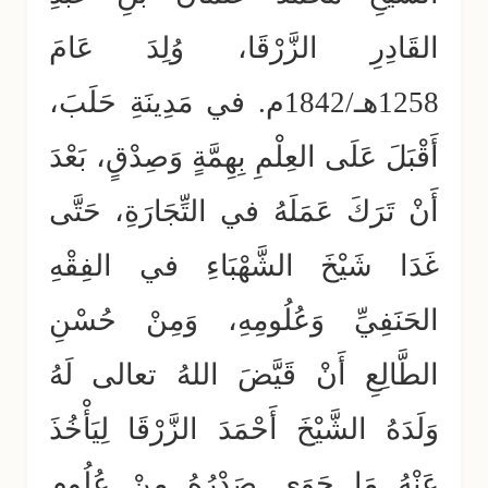
القَادِرِ الزَّرْقَا، وُلِدَ عَامَ
1258هـ/1842م. في مَدِينَةِ حَلَبَ،
أَقْبَلَ عَلَى العِلْمِ بِهِمَّةٍ وَصِدْقٍ، بَعْدَ
أَنْ تَرَكَ عَمَلَهُ في التِّجَارَةِ، حَتَّى
غَدَا شَيْخَ الشَّهْبَاءِ في الفِقْهِ
الحَنَفِيِّ وَعُلُومِهِ، وَمِنْ حُسْنِ
الطَّالِعِ أَنْ قَيَّضَ اللهُ تعالى لَهُ
وَلَدَهُ الشَّيْخَ أَحْمَدَ الزَّرْقَا لِيَأْخُذَ
عَنْهُ مَا حَوَى صَدْرُهُ مِنْ عُلُومٍ