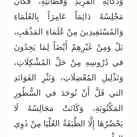
وَذَكَائِهِ الفَرِيدِ وَفَطَانَتِهِ، فَكَانَ
مَجْلِسُهُ دَائِمَاً عَامِرَاً بِالعُلَمَاءِ
وَالمُسْتَفِيدِينَ مِنْ عُلَمَاءِ المَذْهَبِ،
بَلْ وَمِنْ غَيْرِهِمْ أَيْضَاً لِمَا يَجِدُونَ
في دُرُوسِهِ مِنْ حَلِّ المُشْكِلَاتِ،
وَتَذْلِيلِ المُعْضِلَاتِ، وَنَثْرِ الفَوَائدِ
التي قَلَّ أَنْ تُوجَدَ في السُّطُورِ
المَكْتُوبَةِ، وَكَانَتْ مَجَالِسُهُ لَا
يَحْضُرُهَا إِلَّا الطَّبَقَةُ العُلْيَا مِنْ ذَوِي