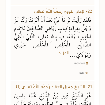
16-01-2020
10256 مشاهدة
22- الإمام النووي رَحِمَهُ اللهُ تعالى
فَلَقَد رَأَيْتُ لِزَامَاً عَلَيَّ بَعْدَ أَنْ أَكْرَمَنَا رَبُّنَا عَزَّ
وَجَلَّ بِقِرَاءَةِ كِتَابِ رِيَاضِ الصَّالِحِينَ للإِمَامِ
الجَلِيلِ، وَالعَارِفِ بِاللهِ تعالى، التَّقِيِّ النَّقِيِّ
الصَّالِحِ المُخْلِصِ المُخْلَصِ سَيِّدِي
المزيد
وَمَوْلَايَ ...
16-01-2020
10256
14-01-2020
2269 مشاهدة
21ـ الشيخ جميل العقاد رَحِمَهُ اللهُ تعالى (1)
هُوَ الشَّيْخُ جَمِيل بْنُ الشَّيْخِ مُحَمَّد ياسين
العَقَّاد، وُلِدَ في حَيِّ الجَلُّومِ بِمَدِينَةِ حَلَبَ،