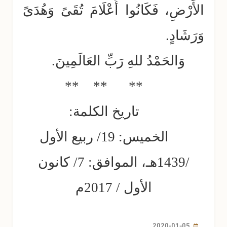
الأَرْضِ، فَكَانُوا أَعْلَامَ تُقَىً وَهُدَىً
وَرَشَادٍ.
وَالحَمْدُ للهِ رَبِّ العَالَمِينَ.
** ** **
تاريخ الكلمة:
الخميس: 19/ ربيع الأول
/1439هـ، الموافق: 7/ كانون
الأول / 2017م
2020-01-05