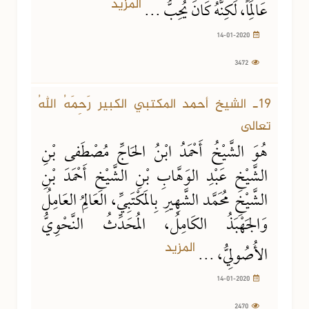
المزيد
عَالِمَاً، لَكِنَّهُ كَانَ يُحِبُّ ...
14-01-2020
3472
14-01-2020
2470 مشاهدة
19ـ الشيخ أحمد المكتبي الكبير رَحِمَهُ اللهُ
تعالى
هُوَ الشَّيْخُ أَحْمَدُ ابْنُ الحَاجِّ مُصْطَفى بْنِ
الشَّيْخِ عَبْدِ الوَهَّابِ بْنِ الشَّيْخِ أَحْمَدَ بْنِ
الشَّيْخِ مُحَمَّد الشَّهِيرِ بِالمَكْتَبِيِّ، العَالِمُ العَامِلُ
وَالجَهْبَذُ الكَامِلُ، المُحَدِّثُ النَّحْوِيُّ
المزيد
الأُصُولِيُّ، ...
14-01-2020
2470