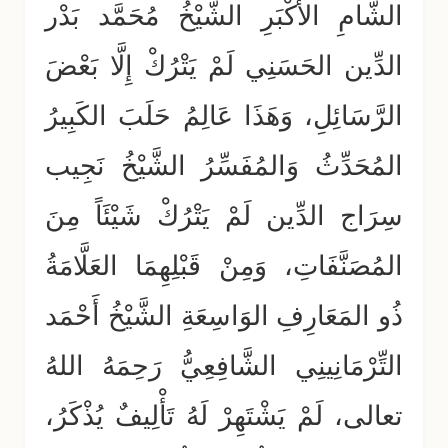
الشَّامِ الأَكْبَرِ الشَّيْخُ مُحَمَّد بَدْر
الدِّين الحَسَنِي لَمْ يَتْرُكْ إِلَّا بَعْضَ
الرَّسَائِلِ، وَهَذَا عَالِمُ حَلَبَ الكَبِيرُ
المُحَدِّثُ وَالمُفَسِّرُ الشَّيْخُ نَجِيب
سِرَاج الدِّين لَمْ يَتْرُكْ شَيْئَاً مِنَ
المُصَنَّفَاتِ، وَمِنْ قَبْلِهِمَا العَلَّامَةُ
ذُو المَعَارِفِ الوَاسِعَةِ الشَّيْخُ أَحْمَد
التِّرْمَانِينِي الشَّافِعِيُّ رَحِمَهُ اللهُ
تعالى، لَمْ يَشْتَهِرْ لَهُ تَأْلِيفٌ يُذْكَرُ،