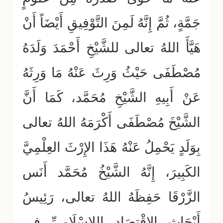
جَمَّةٍ، ثُمَّ إِنَّهُ لَمِنَ التَّوْفِيقِ أَيْضَاً أَنْ
هَيَّأَ اللهُ تعالى للشَّيْخِ أَحْمَدَ وَلَدَهُ
مُصْطَفَى حَيْثُ وَرِثَ عَنْهُ مَا وَرِثَهُ
عَنْ أَبِيهِ الشَّيْخِ مُحَمَّد، كَمَا أَنَّ
الشَّيْخَ مُصْطَفَى أَكْرَمَهُ اللهُ تعالى
بِوَلَدٍ يَحْمِلُ عَنْهُ هَذَا الإِرْثَ العِلْمِيَّ
الكَبِيرَ، إِنَّهُ الشَّيْخُ مُحَمَّد أَنَس
الزَّرْقَا حَفِظَهُ اللهُ تعالى، رَئِيسُ
أَبْحَاثِ الاقْتِصَادِ اللإِسْلَامِيِّ في