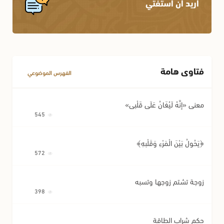
أريد أن أستفتي
فتاوى هامة
الفهرس الموضوعي
معنى «إِنَّهُ لَيُغَانُ عَلَى قَلْبِي»
545
﴿يَحُولُ بَيْنَ الْمَرْءِ وَقَلْبِهِ﴾
572
زوجة تشتم زوجها وتسبه
398
حكم شراب الطاقة