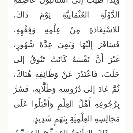
وَلِذَا طُلِبَ إلى اسْتَانْبُول عَاصِمَةِ
الدَّوْلَةِ العُثْمَانِيَّةِ يَوْمَ ذَاكَ،
للاسْتِفَادَةِ مِنْ عِلْمِهِ وَفِقْهِهِ،
فَسَافَرَ إِلَيْهَا وَبَقِيَ عِدَّةَ شُهُورٍ،
غَيْرَ أَنَّ نَفْسَهُ كَانَتْ تَتُوقُ إلى
حَلَبَ، فَاعْتَذَرَ عَنْ وَظَائِفِهِ هُنَاكَ،
ثُمَّ عَادَ إلى دُرُوسِهِ وَطَلَّابِهِ، فَسُرَّ
بِرُجُوعِهِ أَهْلُ العِلْمِ وَأَقْبَلُوا عَلَى
مَجَالِسِهِ العِلْمِيَّةِ بِنَهَمٍ شَدِيدٍ.