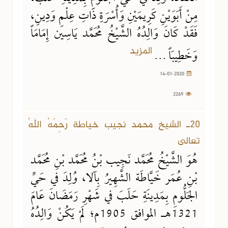
مِنْ أَبَوَيْنِ كَرِيمَيْنِ وَأُسْرَةٍ ذَاتِ عِلْمٍ وَدِينٍ،
فَقَدْ كَانَ وَالِدُهُ الشَّيْخُ مُحَمَّد يَاسِين إِمَامَاً
المزيد
وَخَطِيبَاً ...
14-01-2020
2269
14-01-2020
3472 مشاهدة
20ـ الشيخ محمد نجيب خياطة رَحِمَهُ اللهُ
تعالى
هُوَ الشَّيْخُ مُحَمَّد نَجِيب بْنُ مُحَمَّد بْنِ مُحَمَّد
بْنِ عُمَر خَيَّاطَة الشَّهِيرُ بِآلا، وُلِدَ في حَيِّ
الجَلُّومِ بِمَدِينَةِ حَلَبَ في شَهْرِ رَمَضَانَ عَامَ
1321هـ الموافق 1905م؛ لَمْ يَكُنْ وَالِدُهُ