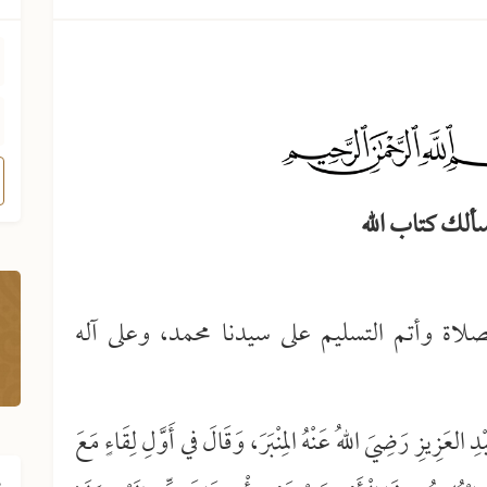
صلاة وأتم التسليم على سيدنا محمد، وعلى آله
ِ العَزِيزِ رَضِيَ اللهُ عَنْهُ المِنْبَرَ، وَقَالَ في أَوَّلِ لِقَاءٍ مَعَ
ف