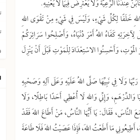
َابَنَّ عِنْدَنَا الرَّعِيَّةَ وَلَا يَعْتَرِضْ فِيمَا لَا يَعْنِيهِ.
ت
للهِ خَلَفًا لِكُلِّ شَيْءٍ، وَلَيْسَ فِي شَيْءٍ مِنْ تَقْوَى اللهِ
ِآخِرَتِهِ كَفَاهُ اللهُ أَمْرَ دُنْيَاهُ، وَأَصْلِحُوا سَرَائِرَكُمْ
ت
رَ الْمَوْتِ، وَأَحْسِنُوا الاسْتِعْدَادَ لِلْمَوْتِ قَبْلَ أَنْ يَنْزِلَ
و
ا
ي رَبِّهَا وَلَا فِي نَبِيِّهَا صَلَّى اللهُ عَلَيْهِ وَعَلَى آلِهِ وَصَحْبِهِ
ُنْيَا وَالدِّرْهَمِ، وَإِنِّي وَاللهِ لَا أُعْطِي أَحَدًا بَاطِلًا، وَلَا
َعَ النَّاسَ، فَقَالَ: يَا أَيُّهَا النَّاسُ، مَنْ أَطَاعَ اللهَ فَقَدْ
 أَطِيعُونِي مَا أَطَعْتُ اللهَ، فَإِذَا عَصَيْتُ اللهَ فَلَا طَاعَةَ