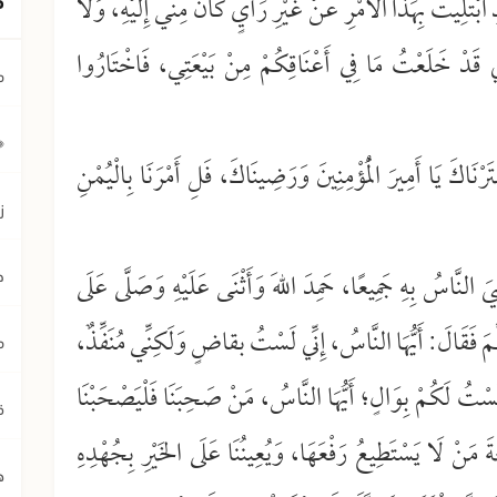
دِ ابْتُلِيتُ بِهَذَا الْأَمْرِ عَنْ غَيْرِ رَأْيٍ كَانَ مِنِّي إِلَيْهِ، وَلَا
ِّي قَدْ خَلَعْتُ مَا فِي أَعْنَاقِكُمْ مِنْ بَيْعَتِي، فَاخْتَارُوا
م
﴿ي
كَ يَا أَمِيرَ الْمُؤْمِنِينَ وَرَضِينَاكَ، فَلِ أَمْرَنَا بِالْيُمْنِ
ز
لنَّاسُ بِهِ جَمِيعًا، حَمِدَ اللهَ وَأَثْنَى عَلَيْهِ وَصَلَّى عَلَى
ح
لَّمَ فَقَالَ: أَيُّهَا النَّاسُ، إِنِّي لَسْتُ بقاضٍ وَلَكِنِّي مُنَفِّذٌ،
م
َلَسْتُ لَكُمْ بِوَالٍ؛ أَيُّهَا النَّاسُ، مَنْ صَحِبَنَا فَلْيَصْحَبْنَا
ق
َةَ مَنْ لَا يَسْتَطِيعُ رَفْعَهَا، وَيُعِينُنَا عَلَى الخَيْرِ بِجُهْدِهِ
ه