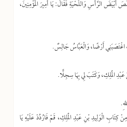
ِمْصَ أَبْيَضَ الرَّأْسِ وَاللِّحْيَةِ فَقَالَ: يَا أَمِيرَ الْمُؤْمِنِينَ،
لِكِ اغْتَصَبَنِي أَرْضًا، وَالْعَبَّاسُ جَالِسٌ.
ْنُ عَبْدِ الْمَلِكِ، وَكَتَبَ لِي بِهَا سِجِلًّا.
لهِ.
ِنْ كِتَابِ الْوَلِيدِ بْنِ عَبْدِ الْمَلِكِ، قَمْ فَارُدُدْ عَلَيْهِ يَا