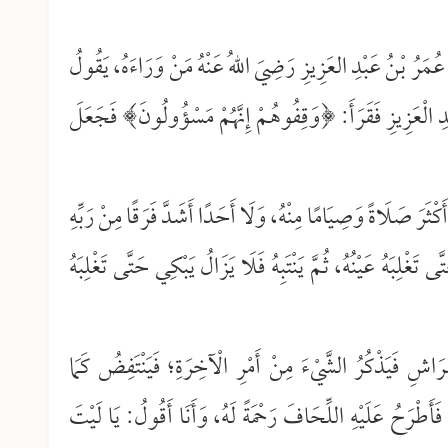
َا عُمَرُ بْنُ عَبْدِ العَزِيزِ رَضِيَ اللهُ عَنْهُ مَنْ وَرَاءَهُ، يَقُولُ
ْدِ الْعَزِيزِ فَقَرَأَ: ﴿وَقِفُوهُمْ إِنَّهُمْ مَسْؤُولُونَ﴾ فَجَعَلَ
كْثَرَ صَلَاةً وَصِيَامًا مِنْهُ، وَلَا أَحَدًا أَشَدَّ فَرَقًا مِنْ رَبِّهِ
تَغْلِبَهُ عَيْنُهُ، ثُمَّ يَنْتَبِهُ فَلَا يَزَالُ يَبْكِي حَتَّى تَغْلِبَهُ
اشِ فَيَذْكُرُ الشَّيْءَ مِنْ أَمْرِ الْآخِرَةِ؛ فَيَنْتَفِضُ كَمَا
أَطْرَحُ عَلَيْهِ اللِّحَافَ رَحْمَةً لَهُ، وَأَنَا أَقُولُ: يَا لَيْتَ