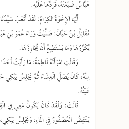
عَبَّاسُ ضَيْعَتَهُ، فَرَدَّهَا عَلَيْهِ.
أَيُّهَا الإِخْوَةُ الكِرَامُ: لَقَدْ أَتْعَبَ سَيِّدُن
مُقَاتِلُ بْنُ حَيَّانَ: صَلَّيْتُ وَرَاءَ عُمَرَ بْنِ عَب
يُكَرِّرُهَا وَمَا يَسْتَطِيعُ أَنْ يُجَاوِزَهَا.
وَقَالَتِ امْرَأَتُهُ فَاطِمَةُ: مَا رَأَيْتُ أَحَدًا أَ
مِنْهُ، كَانَ يُصَلِّي الْعِشَاءَ ثُمَّ يَجْلِسُ يَبْكِي حَتَّى 
عَيْنُهُ.
قَالَتْ: وَلَقَدْ كَانَ يَكُونُ مَعِي فِي الْفِرَ
يَنْتَفِضُ الْعُصْفُورُ فِي الْمَاءِ، وَيَجْلِسُ يَبْكِي، فَ