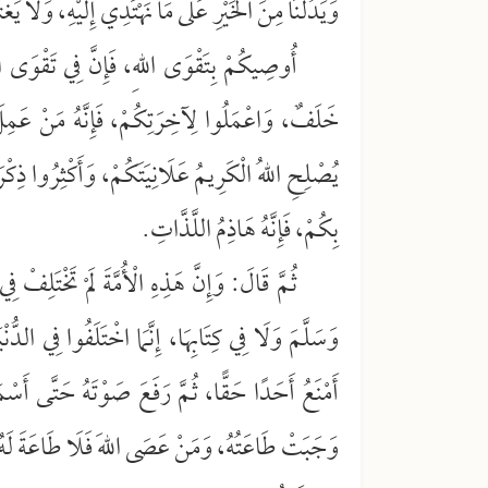
وَيَدُلُّنَا مِنَ الخَيْرِ عَلَى مَا نَهْتَدِي إِلَيْهِ، وَلَا يَغْت
أُوصِيكُمْ بِتَقْوَى اللهِ، فَإِنَّ فِي تَقْوَى ا
خَلَفٌ، وَاعْمَلُوا لِآخِرَتِكُمْ، فَإِنَّهُ مَنْ عَمِلَ ل
يُصْلِحِ اللهُ الْكَرِيمُ عَلَانِيَتَكُمْ، وَأَكْثِرُوا ذِكْ
بِكُمْ، فَإِنَّهُ هَاذِمُ اللَّذَّاتِ.
ثُمَّ قَالَ: وَإِنَّ هَذِهِ الْأُمَّةَ لَمْ تَخْتَلِفْ فِ
وَسَلَّمَ وَلَا فِي كِتَابِهَا، إِنَّمَا اخْتَلَفُوا فِي الدّ
أَمْنَعُ أَحَدًا حَقًّا، ثُمَّ رَفَعَ صَوْتَهُ حَتَّى أَسْم
وَجَبَتْ طَاعَتُهُ، وَمَنْ عَصَى اللهَ فَلَا طَاعَةَ لَهُ،