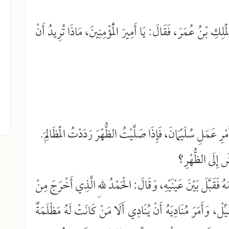
 الْمَلِكِ بْنُ عُمَرَ، فَقَالَ: يَا أَمِيرَ الْمُؤْمِنِينَ، مَاذَا تُرِيدُ أَنْ
الجزء الثاني عشر من الفتاوى
الشرعية
ْرِ عَمَلِ سُلَيْمَانَ، فَإِذَا صَلَّيْتُ الظُّهْرَ رَدَدْتُ الْمَظَالِمَ.
شَ إِلَى الظُّهْرِ؟
مَهُ فَقَبَّلَ بَيْنَ عَيْنَيْهِ، وَقَالَ: الْحَمْدُ للهِ الَّذِي أَخْرَجَ مِنْ
لْ، وَأَمَرَ مُنَادِيَهُ أَنْ يُنَادِي أَلَا مَنْ كَانَتْ لَهُ مَظْلَمَةٌ