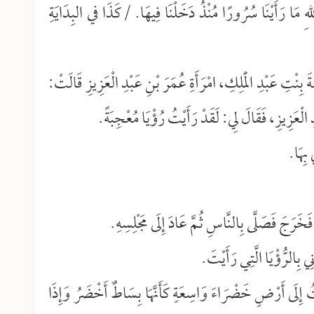
وَاللهِ مَا رَأَيْنَا سُرُورًا مُنْذُ دَخَلْنَا فِيهَا. /كَذَا في البِدَايَةِ
َ بِنْتِ عَبْدِ الْمَلِكِ، امْرَأَةِ عُمَرَ بْنِ عَبْدِ الْعَزِيزِ قَالَتْ:
 الْعَزِيزِ، فَقَالَ لِي: لَقَدْ رَأَيْتُ رُؤْيَا مُعْجِبَةً.
بِهَا.
َخَرَجَ فَصَلَّى بِالنَّاسِ ثُمَّ عَادَ إِلَى مَجْلِسِهِ.
 بِالرُّؤْيَا الَّتِي رَأَيْتَ.
عْتُ إِلَى أَرْضٍ خَضْرَاءَ وَاسِعَةٍ كَأَنَّهَا بِسَاطٌ أَخْضَرُ وَإِذَا