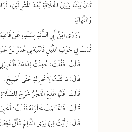
كَانَ بَيْنَنَا وَبَيْنَ الْخِلَافَةِ بُعْدَ الْمَشْرِقَيْنِ، فَ
وَالنِّهَايَةِ.
وَرَوَى ابْنُ أَبِي الدُّنْيَا بِسَنَدِهِ عَنْ فَاطِمَة
قُمْتُ فِي جَوْفِ اللَّيْلِ فَانْتَبَهَ بِي عُمَرُ بْنُ عَبْدِ
قَالَتْ: فَقُلْتُ: جُعِلْتُ فِدَاءَكَ فَأَخْبِرْنِي 
قَالَ: مَا كُنْتُ لِأُخْبِرَكِ حَتَّى أُصْبِحَ.
قَالَتْ: فَلَمَّا طَلَعَ الْفَجْرُ خَرَجَ لِلصَّلَاةِ ف
قَالَتْ: فَاغْتَنَمْتُ خَلْوَتَهُ فَقُلْتُ: أَخْبِرْنِي
قَالَ: رَأَيْتُ فِيمَا يَرَى النَّائِمُ كَأَنِّي دُفِ