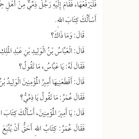
فَلْيَرْفَعْهَا، فَقَامَ إِلَيْهِ رَجُلٌ ذِمِّيٌّ مِنْ أَهْلِ ح
أَسْأَلُكَ كِتَابَ اللهِ.
قَالَ: وَمَا ذَاكَ؟
قَالَ: الْعَبَّاسُ بْنُ الْوَلِيدِ بْنِ عَبْدِ الْمَ
فَقَالَ لَهُ: يَا عَبَّاسُ، مَا تَقُولُ؟
قَالَ: أَقْطَعَنِيهَا أَمِيرُ الْمُؤْمِنِينَ الْوَلِيدُ ب
فَقَالَ عُمَرُ: مَا تَقُولُ يَا ذِمِّيُّ؟
قَالَ: يَا أَمِيرَ الْمُؤْمِنِينَ، أَسْأَلُكَ كِتَابَ ال
فَقَالَ عُمَرُ: كِتَابُ اللهِ أَحَقُّ أَنْ يُتَّبَعَ م