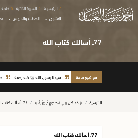
الرئيسيــة
السيرة الذاتية
كلمة ا
الفتاوى
الخطب والدروس
مع
77ـ أسألك كتاب الله
مواضيع هامة
سيدنا رسول الله ﷺ كله رحمة
صلاة آخر أر
الرئيسية
﴿لَقَدْ كَانَ فِي قَصَصِهِمْ عِبْرَةٌ ﴾
77ـ أسألك كتاب الله
77ـ أسألك كتاب الله