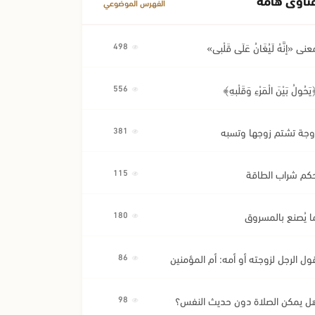
الفهرس الموضوعي
عنى «إِنَّهُ لَيُغَانُ عَلَى قَلْبِي»
498
َحُولُ بَيْنَ الْمَرْءِ وَقَلْبِهِ﴾
556
وجة تشتم زوجها وتسبه
381
كم شراب الطاقة
115
ا يُصنع بالمسروق
180
ول الرجل لزوجته أو أمه: أم المؤمنين
86
ل يمكن الصلاة دون حديث النفس؟
98