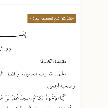
﴿لَقَدْ كَانَ فِي قَصَصِهِمْ عِبْرَةٌ ﴾
77ـ أسألك كتاب الله
مقدمة الكلمة:
الحمد لله رب العالمين، وأفضل ال
وصحبه أجمعين.
أَيُّهَا الإِخْوَةُ الكِرَامُ: صَعِدَ عُمَرُ بْنُ عَبْد