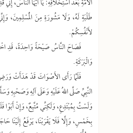
الأُمَّةِ بَعْدَ اسْتِخْلَافِهِ: يَا أَيُّهَا النَّاسُ، إِنِّي قَ
طَلْبَةٍ لَهُ، وَلَا مَشُورَةٍ مِنَ الْمُسْلِمِينَ، وَإِن
لأَنْفُسِكُمْ.
فَصَاحَ النَّاسُ صَيْحَةً وَاحِدَةً، قَدِ اخْتَرْنَا
وَالْبَرَكَةِ.
فَلَمَّا رَأَى الأَصْوَاتَ قَدْ هَدَأَتْ وَرَضِيَ ا
النَّبِيِّ صَلَّى اللهُ عَلَيْهِ وَعَلَى آلِهِ وَصَحْبِهِ وَسَ
وَلَسْتُ بِمُبْتَدِعٍ، وَلَكِنِّي مُتَّبِعٌ، وَإِنْ أَبَوْا ف
بِخَمْسٍ، وَإِلَّا فَلَا يَقْرَبْنَا، يَرْفَعُ إِلَيْنَا حَاج