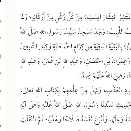
نْتَشِرُ انْتِشَارَ المِسْكِ) مِنْ كُلِّ رُكْنٍ مِنْ أَرْكَانِهِ؛ وَلَمَّا
م
يبُ اللَّبِيبُ، وَجَدَ مَسْجِدَ سَيِّدِنَا رَسُولِ اللهِ صَلَّى اللهُ
﴿ي
) بِالبَقِيَّةِ البَاقِيَةِ مِنْ كِرَامِ الصَّحَابَةِ وَكِبَارِ التَّابِعِينَ
ز
وَعِمْرَانَ بْنِ الحُصَيْنِ، وَعَبْدِ اللهِ بْنِ عُمَرَ، وَعَبْدِ اللهِ
َةَ، رَضِيَ اللهُ عَنْهُمْ جَمِيعًا.
ح
لمَوْرِدِ العَذْبِ، وَنَهَلَ مِنْ عِلْمِهِمْ بِكِتَابِ اللهِ تعالى،
م
لِحَدِيثِ سَيِّدِنَا رَسُولِ اللهِ صَلَّى اللهُ عَلَيْهِ وَعَلَى آلِهِ
ق
ةً وَعِلْمًا، وَأَتْرَعَ نَفْسَهُ صَلَاحًا وَهَدْيًا؛ ثُمَّ انْتَقَلَتِ
ه