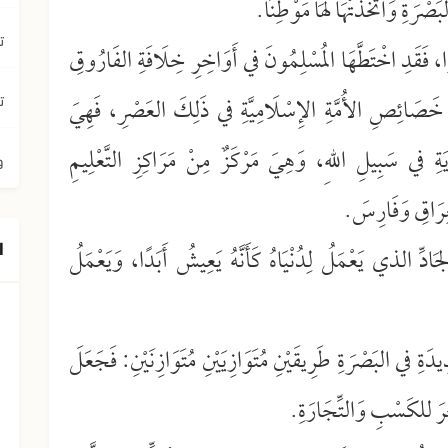
َصْرَةِ وَاتَّخَذَتْهَا لَهَا مَوْطِنًا.
ت
ْرًا، فَقَدِ اخْتَطَّهَا المُسْلِمُونَ في أَوَاخِرِ خِلَافَةِ الفَارُوقِ
َ) خَصَائِصِ الأُمَّةِ الإِسْلَامِيَّةِ في ذَلِكَ العَصْرِ، فَهِيَ
ت
يَةِ في سَبِيلِ اللهِ، وَهِيَ مَرْكَزٌ مِنْ مَرَاكِزِ التَّعْلِيمِ
و
لعِرَاقِ وَفَارِسَ.
ا
ِّ الذي يَعْمَلُ لِدُنْيَاهُ كَأَنَّهُ يَعِيشُ أَبَدًا، وَيَعْمَلُ
َةِ في البَصْرَةِ طَرِيقَيْنِ مُتَوَازِيَيْنِ مُتَوَازِنَيْنِ: فَجَعَلَ
َرَ للكَسْبِ وَالتِّجَارَةِ.