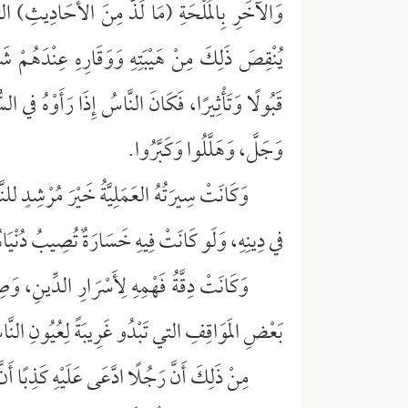
وَالآخَرِ بِالمُلْحَةِ (مَا لَذَّ مِنَ الأَحَادِيثِ) الت
يُنْقِصَ ذَلِكَ مِنْ هَيْبَتِهِ وَوَقَارِهِ عِنْدَهُمْ شَيْ
قَبُولًا وَتَأْثِيرًا، فَكَانَ النَّاسُ إِذَا رَأَوْهُ في ال
وَجَلَّ، وَهَلَّلُوا وَكَبَّرُوا.
وَكَانَتْ سِيرَتُهُ العَمَلِيَّةُ خَيْرَ مُرْشِدٍ للنَّا
في دِينِهِ، وَلَو كَانَتْ فِيهِ خَسَارَةٌ تُصِيبُ دُنْيَاه
وَكَانَتْ دِقَّةُ فَهْمِهِ لِأَسْرَارِ الدِّينِ، وَصِحَ
بَعْضِ المَوَاقِفِ التي تَبْدُو غَرِيبَةً لِعُيُونِ النَ
مِنْ ذَلِكَ أَنَّ رَجُلًا ادَّعَى عَلَيْهِ كَذِبًا أَنَّ لَ