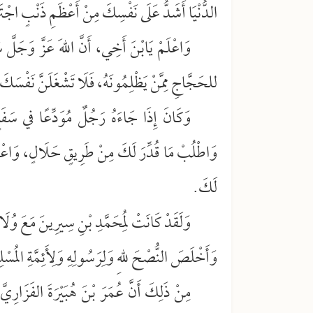
الدُّنْيَا أَشَدُّ عَلَى نَفْسِكَ مِنْ أَعْظَمِ ذَنْبٍ اجْتَرَ
وَاعْلَمْ يَابْنَ أَخِي، أَنَّ اللهَ عَزَّ وَجَلَّ
للحَجَّاجِ مِمَّنْ يَظْلِمُونَهُ، فَلَا تَشْغَلَنَّ نَفْسَكَ
وَكَانَ إِذَا جَاءَهُ رَجُلٌ مُوَدِّعًا في سَفَرٍ
وَاطْلُبْ مَا قُدِّرَ لَكَ مِنْ طَرِيقٍ حَلَالٍ، وَاعْلَمْ أَنَ
لَكَ.
وَلَقَدْ كَانَتْ لِمُحَمَّدِ بْنِ سِيرِينَ مَعَ وُلَاة
وَأَخْلَصَ النُّصْحَ للهِ وَلِرَسُولِهِ وَلِأَئِمَّةِ المُسْل
مِنْ ذَلِكَ أَنَّ عُمَرَ بْنَ هُبَيْرَةَ الفَزَارِيَّ 