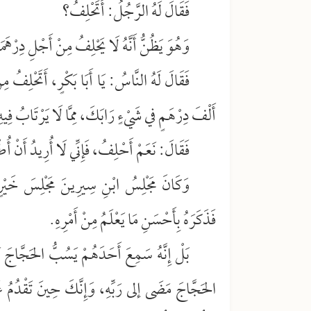
فَقَالَ لَهُ الرَّجُلُ: أَتَحْلِفُ؟
وَهُوَ يَظُنُّ أَنَّهُ لَا يَحْلِفُ مِنْ أَجْلِ دِرْهَ
فَقَالَ لَهُ النَّاسُ: يَا أَبَا بَكْرٍ، أَتَحْلِفُ
أَلْفَ دِرْهَمٍ في شَيْءٍ رَابَكَ، مِمَّا لَا يَرْتَابُ فِيه
فَقَالَ: نَعَمْ أَحْلِفُ، فَإِنِّي لَا أُرِيدُ أَنْ أُطْع
وَكَانَ مَجْلِسُ ابْنِ سِيرِينَ مَجْلِسَ خَيْرٍ وَب
فَذَكَرَهُ بِأَحْسَنِ مَا يَعْلَمُ مِنْ أَمْرِهِ.
بَلْ إِنَّهُ سَمِعَ أَحَدَهُمْ يَسُبُّ الحَجَّاجَ بَع
الحَجَّاجَ مَضَى إلى رَبِّهِ، وَإِنَّكَ حِينَ تَقْدُمُ عَل