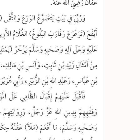
عَفَّانَ رَضِيَ اللهُ عَنْهُ.
وَرُبِّيَ في بَيْتٍ يَتَضَوَّعُ الوَرَعَ وَالتُّقَى (يَ
أَيْفَعَ (تَرَعْرَعَ وَقَارَبَ البُلُوغَ) الغُلَامُ الأَرِ
عَلَيْهِ وَعَلَى آلِهِ وَصَحْبِهِ وَسَلَّمَ يَزْخَرُ (يَمْتَلِئُ
مِنْ أَمْثَالِ زَيْدِ بْنِ ثَابِتٍ، وَأَنَسِ بْنِ مَالِكٍ، 
بْنِ عَبَّاسٍ، وَعَبْدِ اللهِ بْنِ الزُّبَيْرِ، وَأَبِي هُرَيْر
فَأَقْبَلَ عَلَيْهِمْ إِقْبَالَ الظَّامِي عَلَى ا
وَفِقْهِهِمْ بِدِينِ اللهِ عَزَّ وَجَلَّ، وَرِوَايَتِهِمْ 
وَصَحْبِهِ وَسَلَّمَ، مَا أَفْعَمَ (مَلَأَ) عَقْلَهُ حِكْمَ