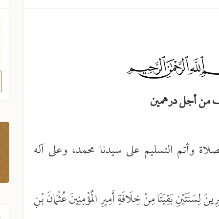
صلاة وأتم التسليم على سيدنا محمد، وعلى آله
ِينَ لِسَنَتَيْنِ بَقِيَتَا مِنْ خِلَافَةِ أَمِيرِ المُؤْمِنِينَ عُثْمَانَ بْنِ
ف