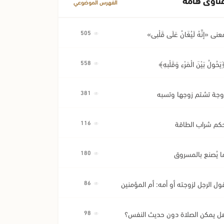
الفهرس الموضوعي
عنى «إِنَّهُ لَيُغَانُ عَلَى قَلْبِي»
505
َحُولُ بَيْنَ الْمَرْءِ وَقَلْبِهِ﴾
558
وجة تشتم زوجها وتسبه
381
كم شراب الطاقة
116
ا يُصنع بالمسروق
180
ول الرجل لزوجته أو أمه: أم المؤمنين
86
ل يمكن الصلاة دون حديث النفس؟
98