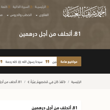
الرئيسيــة
السيرة الذاتية
كلمة ا
الفتاوى
الخطب والدروس
مع
81ـ أتحلف من أجل درهمين
مواضيع هامة
سيدنا رسول الله ﷺ كله رحمة
صلاة آخ
الرئيسية
﴿لَقَدْ كَانَ فِي قَصَصِهِمْ عِبْرَةٌ ﴾
81ـ أتحلف من أجل درهمين
81ـ أتحلف من أجل درهمين