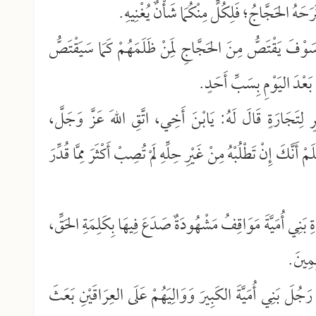
حَهُ الحَجَّاجُ؛ فَلِكُلٍّ مِنْكُمَا شَأْنٌ يُغْنِيهِ.
 سَوْفَ يَقْتَصُّ مِنَ الحَجَّاجِ لِمَنْ ظَلَمَهُمْ كَمَا سَيَقْتَصُّ
 بَعْدَ اليَوْمِ بِسَبِّ أَحَدٍ.
 لِتَجَارَةٍ قَالَ لَهُ: يَابْنَ أَخِي، اتَّقِ اللهَ عَزَّ وَجَلَّ،
ّكَ إِنْ تَطْلُبْهُ مِنْ غَيْرِ حِلِّهِ لَمْ تُصِبْ أَكْثَرَ مِمَّا قُدِّرَ
ِ بَنِي أُمَيَّةَ مَوَاقِفُ مَشْهُودَةٌ صَدَعَ فِيهَا بِكَلِمَةِ الحَقِّ،
ِمِينَ.
رَجُلَ بَنِي أُمَيَّةَ الكَبِيرَ وَوَالِيَهُمْ عَلَى العِرَاقَيْنِ بَعَثَ