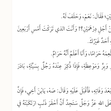
مَيْنِ؛ فَقَالَ: نَعَمْ، وَحَلَفَ لَهُ.
 مِنْ أَجْلِ دِرْهَمَيْنِ؟! وَأَنْتَ الذي تَرَكْتَ أَمْسِ أَرْبَعِينَ
ِ أَحَدٌ غَيْرُكَ.
ِمَهُ حَرَامًا، وَأَنَا أَعْلَمُ أَنَّهُ حَرَامٌ.
ِرٍّ وَمَوْعِظَةٍ، فَإِذَا ذُكِرَ عِنْدَهُ رَجُلٌ بِسَيِّئَةٍ، بَادَرَ
ْدَ وَفَاتِهِ، فَأَقْبَلَ عَلَيْهِ وَقَالَ: صَهْ، يَابْنَ أَخِي، فَإِنَّ
َى اللهِ عَزَّ وَجَلَّ سَتَجِدُ أَنَّ أَحْقَرَ ذَنْبٍ ارْتَكَبْتَهُ في