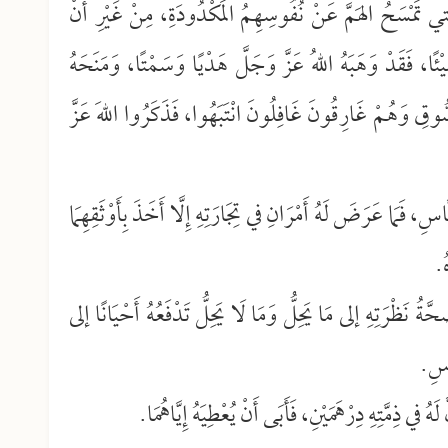
ي تَمْسَحُ الهَمَّ عَنْ نُفُوسِهِمُ المَكْدُودَةِ، مِنْ غَيْرِ أَنْ
ئًا، فَقَدْ وَهَبَهُ اللهُ عَزَّ وَجَلَّ هَدْيًا وَسَمْتًا، وَمَنَحَهُ
سُّوقِ وَهُمْ غَارِقُونَ غَافِلُونَ انْتَبَهُوا، فَذَكَرُوا اللهَ عَزَّ
سِ، فَمَا عَرَضَ لَهُ أَمْرَانِ في تِجَارَتِهِ إِلَّا أَخَذَ بِأَوْثَقِهِمَا
ُ.
ّةُ نَظْرَتِهِ إلى مَا يَحِلُّ وَمَا لَا يَحِلُّ تَدْفَعُهُ أَحْيَانًا إلى
ّاسِ.
هُ في ذِمَّتِهِ دِرْهَمَيْنِ، فَأَبَى أَنْ يُعْطِيَهُ إِيَّاهُمَا.