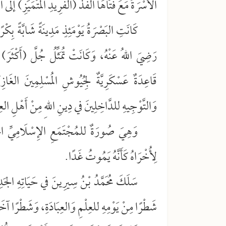
الأُسْرَةُ مَعَ فَتَاهَا الفَذِّ (الفَرِيدِ المُتَمَيِّزِ) إلى الب
كَانَتِ البَصْرَةُ يَوْمَئِذٍ مَدِينَةً شَابَّةً بِك
رَضِيَ اللهُ عَنْهُ، وَكَانَتْ تُمَثِّلُ جُلَّ (أَكْثَر
قَاعِدَةٌ عَسْكَرِيَّةٌ لِجُيُوشِ المُسْلِمِينَ الغَازِ
وَالتَّوْجِيهِ للدَّاخِلِينَ في دِينِ اللهِ مِنْ أَهْلِ ا
وَهِيَ صُورَةٌ للمُجْتَمَعِ الإِسْلَامِيِّ الجَاد
لِأُخْرَاهُ كَأَنَّهُ يَمُوتُ غَدًا.
سَلَكَ مُحَمَّدُ بْنُ سِيرِينَ في حَيَاتِهِ الجَدِيد
شَطْرًا مِنْ يَوْمِهِ للعِلْمِ وَالعِبَادَةِ، وَشَطْرًا آخ