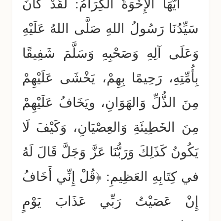
أَيُّهَا الإِخْوَةُ الكِرَامُ: لَقَدْ كَانَ
سَيِّدُنَا رَسُولُ اللهِ صَلَّى اللهُ عَلَيْهِ
وَعَلَى آلِهِ وَصَحْبِهِ وَسَلَّمَ شَفِيقًا
بِأُمِّتِهِ، رَحِيمًا بِهِمْ، يَخْشَى عَلَيْهِمْ
مِنَ الذُّلِّ وَالهَوَانِ، ويَخَافُ عَلَيْهِمْ
مِنَ الخَطِيئَةِ وَالعِصْيَانِ، وَكَيْفَ لَا
يَكُونُ كَذَلِكَ وَرَبُّنَا عَزَّ وَجَلَّ قَالَ لَهُ
في كِتَابِهِ العَظِيمِ: ﴿قُلْ إِنِّي أَخَافُ
إِنْ عَصَيْتُ رَبِّي عَذَابَ يَوْمٍ