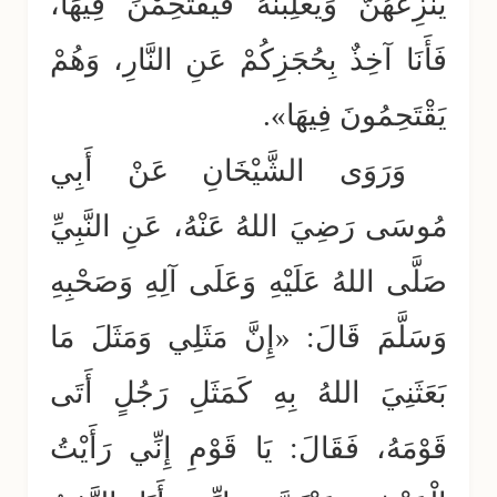
يَنْزِعُهُنَّ وَيَغْلِبْنَهُ فَيَقْتَحِمْنَ فِيهَا،
فَأَنَا آخِذٌ بِحُجَزِكُمْ عَنِ النَّارِ، وَهُمْ
يَقْتَحِمُونَ فِيهَا».
وَرَوَى الشَّيْخَانِ عَنْ أَبِي
مُوسَى رَضِيَ اللهُ عَنْهُ، عَنِ النَّبِيِّ
صَلَّى اللهُ عَلَيْهِ وَعَلَى آلِهِ وَصَحْبِهِ
وَسَلَّمَ قَالَ: «إِنَّ مَثَلِي وَمَثَلَ مَا
بَعَثَنِيَ اللهُ بِهِ كَمَثَلِ رَجُلٍ أَتَى
قَوْمَهُ، فَقَالَ: يَا قَوْمِ إِنِّي رَأَيْتُ