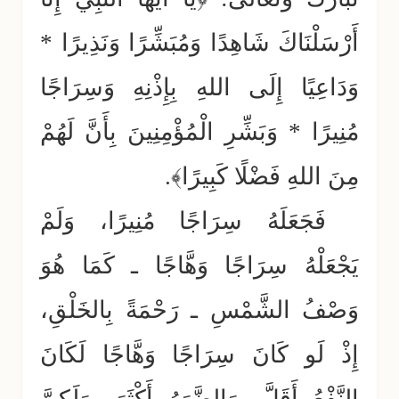
أَرْسَلْنَاكَ شَاهِدًا وَمُبَشِّرًا وَنَذِيرًا *
وَدَاعِيًا إِلَى اللهِ بِإِذْنِهِ وَسِرَاجًا
مُنِيرًا * وَبَشِّرِ الْمُؤْمِنِينَ بِأَنَّ لَهُمْ
مِنَ اللهِ فَضْلًا كَبِيرًا﴾.
فَجَعَلَهُ سِرَاجًا مُنِيرًا، وَلَمْ
يَجْعَلْهُ سِرَاجًا وَهَّاجًا ـ كَمَا هُوَ
وَصْفُ الشَّمْسِ ـ رَحْمَةً بِالخَلْقِ،
إِذْ لَو كَانَ سِرَاجًا وَهَّاجًا لَكَانَ