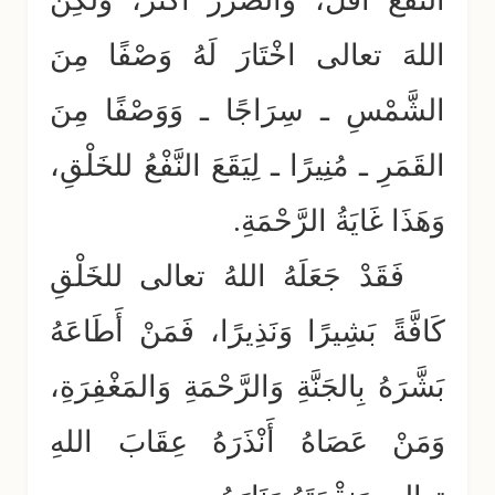
النَّفْعُ أَقَلَّ، وَالضَّرَرُ أَكْثَرَ، وَلَكِنَّ
اللهَ تعالى اخْتَارَ لَهُ وَصْفًا مِنَ
الشَّمْسِ ـ سِرَاجًا ـ وَوَصْفًا مِنَ
القَمَرِ ـ مُنِيرًا ـ لِيَقَعَ النَّفْعُ للخَلْقِ،
وَهَذَا غَايَةُ الرَّحْمَةِ.
فَقَدْ جَعَلَهُ اللهُ تعالى للخَلْقِ
كَافَّةً بَشِيرًا وَنَذِيرًا، فَمَنْ أَطَاعَهُ
بَشَّرَهُ بِالجَنَّةِ وَالرَّحْمَةِ وَالمَغْفِرَةِ،
وَمَنْ عَصَاهُ أَنْذَرَهُ عِقَابَ اللهِ