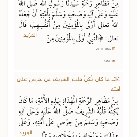
مِنْ مَظَاهِرِ رَحْمَةِ سَيِّدِنَا رَسُولِ اللهِ صَلَّى اللهُ
عَلَيْهِ وَعَلَى آلِهِ وَصَحْبِهِ وَسَلَّمَ بِأُمَّتِهِ أَنْ جَعَلَهُ
اللهُ تعالى أَوْلَى بِالمُؤْمِنِينَ مِنْ أَنْفُسِهِمْ، قَالَ
المزيد
تعالى: ﴿النَّبِيُّ أَوْلَى بِالْمُؤْمِنِينَ مِنْ ...
25-11-2024
1457
24-01-2024
1851 مشاهدة
34ـ ما كان يُكِنُّ قلبه الشريف من حرص على
أمته
مِنْ مَظَاهِرِ الرَّحْمَةِ المُهْدَاةِ بِهَذِهِ الأُمَّةِ، مَا كَانَ
يُكِنُّهُ قَلْبُهُ الشَّرِيفُ صَلَّى اللهُ عَلَيْهِ وَعَلَى آلِهِ
وَصَحْبِهِ وَسَلَّمَ مِنْ حِرْصٍ عَلَى أُمَّتِهِ، وَعَلَى
المزيد
هِدَايَتِهِمْ وَنَجَاتِهِمْ، وَخَلَاصِهِمْ مِمَّا ...