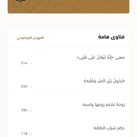
فتاوى هامة
الفهرس الموضوعي
معنى «إِنَّهُ لَيُغَانُ عَلَى قَلْبِي»
514
﴿يَحُولُ بَيْنَ الْمَرْءِ وَقَلْبِهِ﴾
559
زوجة تشتم زوجها وتسبه
384
حكم شراب الطاقة
118