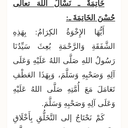
خَاتِمَةٌ ـ نَسْأَلُ اللهَ تعالى
حُسْنَ الخَاتِمَةَ ـ:
أَيُّهَا الإِخْوَةُ الكِرَامُ: بِهَذِهِ
الشَّفَقَةِ وَالرَّحْمَةِ بُعِثَ سَيِّدُنَا
رَسُولُ اللهِ صَلَّى اللهُ عَلَيْهِ وَعَلَى
آلِهِ وَصَحْبِهِ وَسَلَّمَ، وَبِهَذَا العَطْفِ
تَعَامَلَ مَعَ أُمَّتِهِ صَلَّى اللهُ عَلَيْهِ
وَعَلَى آلِهِ وَصَحْبِهِ وَسَلَّمَ.
كَمْ نَحْتَاجُ إلى التَّخَلُّقِ بِأَخْلَاقِ