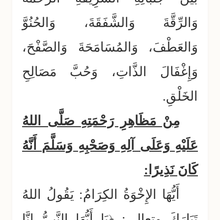
وَالرِّقَّةَ وَالشَّفَقَةَ، وَالحُنُوَّ
وَالعَطْفَ، وَالمُسَامَحَةَ وَالصَّفْحَ،
وَإِغْفَالَ الذَّاتِ، وَحُبَّ مَصَالِحِ
الخَلْقِ.
مِنْ مَظَاهِرِ رَحْمَتِهِ صَلَّى اللهُ
عَلَيْهِ وَعَلَى آلِهِ وَصَحْبِهِ وَسَلَّمَ أَنَّهُ
كَانَ نَذِيرًا:
أَيُّهَا الإِخْوَةُ الكِرَامُ: يَقُولُ اللهُ
تَبَارَكَ وتعالى: ﴿يَا أَيُّهَا النَّبِيُّ إِنَّا