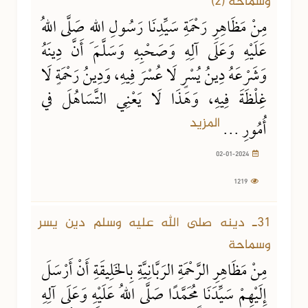
وسماحة (2)
مِنْ مَظَاهِرِ رَحْمَةِ سَيِّدِنَا رَسُولِ اللهِ صَلَّى اللهُ
عَلَيْهِ وَعَلَى آلِهِ وَصَحْبِهِ وَسَلَّمَ أَنَّ دِينَهُ
وَشَرْعَهُ دِينُ يُسْرٍ لَا عُسْرَ فِيهِ، وَدِينُ رَحْمَةٍ لَا
غِلْظَةَ فِيهِ، وَهَذَا لَا يَعْنِي التَّسَاهُلَ في
المزيد
أُمُورِ ...
02-01-2024
1219
07-12-2023
1116 مشاهدة
31ـ دينه صلى الله عليه وسلم دين يسر
وسماحة
مِنْ مَظَاهِرِ الرَّحْمَةِ الرَبَّانِيَّةِ بِالخَلِيقَةِ أَنْ أَرْسَلَ
إِلَيْهِمْ سَيِّدَنَا مُحَمَّدًا صَلَّى اللهُ عَلَيْهِ وَعَلَى آلِهِ