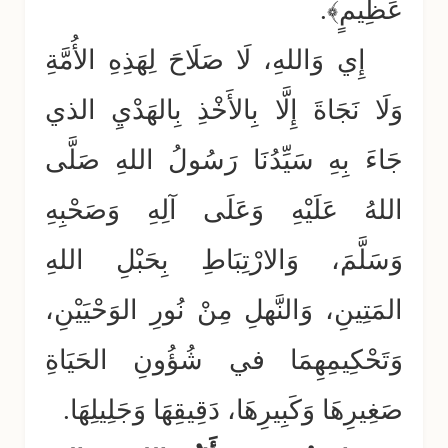
عَظِيمٍ﴾.
إِي وَاللهِ، لَا صَلَاحَ لِهَذِهِ الأُمَّةِ
وَلَا نَجَاةَ إِلَّا بِالأَخْذِ بِالهَدْيِ الذي
جَاءَ بِهِ سَيِّدُنَا رَسُولُ اللهِ صَلَّى
اللهُ عَلَيْهِ وَعَلَى آلِهِ وَصَحْبِهِ
وَسَلَّمَ، وَالارْتِبَاطِ بِحَبْلِ اللهِ
المَتِينِ، وَالنَّهلِ مِنْ نُورِ الوَحْيَيْنِ،
وَتَحْكِيمِهِمَا في شُؤُونِ الحَيَاةِ
صَغِيرِهَا وَكَبِيرِهَا، دَقِيقِهَا وَجَلِيلِهَا.