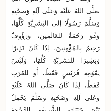
صَلَّى اللهُ عَلَيْهِ وَعَلَى آلِهِ وَصَحْبِهِ
وَسَلَّمَ رَسُولًا إلى البَشَرِيَّةِ كُلِّهَا،
وَهُوَ رَحْمَةٌ للعَالَمِينَ، وَرَؤُوفٌ
رَحِيمٌ بِالمُؤْمِنِينَ، لِذَا كَانَ نَذِيرًا
وَبَشِيرًا للبَشَرِيَّةِ كُلِّهَا، وَلَيْسَ
لِقَوْمِهِ قُرَيْشٍ فَقَطْ، أَو للعَرَبِ
فَقَطْ، لِذَا كَانَ صَلَّى اللهُ عَلَيْهِ
وَعَلَى آلِهِ وَصَحْبِهِ وَسَلَّمَ يَحْمِلُ
بَيْنَ جَنَبَاتِهِ الشَّرِيفَةِ الرَّحْمَةَ