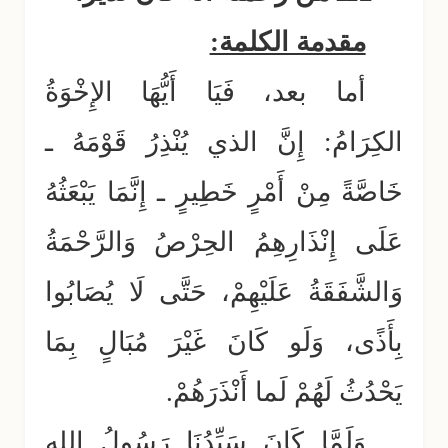
مقدمة الكلمة:
أما بعد، فَيَا أَيُّهَا الإِخْوَةُ
الكِرَامُ: إِنَّ الذي يُنْذِرُ قَوْمَهُ ـ
خَاصَّةً مِنْ أَمْرٍ خَطِيرٍ ـ إِنَّمَا يَبْعَثُهُ
عَلَى إِنْذَارِهِمُ الحِرْصُ وَالرَّحْمَةُ
وَالشَّفَقَةُ عَلَيْهِمْ، حَتَّى لَا يُصَابُوا
بِأَذًى، وَلَو كَانَ غَيْرَ مُبَالٍ بِمَا
يَحْدُثُ لَهُمْ لَم
ا
أَنْذَرَهُمْ.
وَلَمَّا كَانَ سَيِّدُنَا رَسُولُ اللهِ