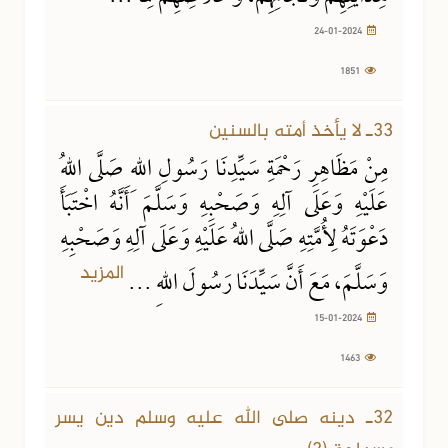
24-01-2024
1851
15-01-2024
1463 مشاهدة
33ـ لا يأخذ أمته بالسنين
مِنْ مَظَاهِرِ رَحْمَةِ سَيِّدِنَا رَسُولِ اللهِ صَلَّى اللهُ
عَلَيْهِ وَعَلَى آلِهِ وَصَحْبِهِ وَسَلَّمَ أَنَّهُ اخْتَبَأَ
دَعْوَتَهُ لِأُمَّتِهِ صَلَّى اللهُ عَلَيْهِ وَعَلَى آلِهِ وَصَحْبِهِ
المزيد
وَسَلَّمَ، مَعَ أَنَّ سَيِّدَنَا رَسُولَ اللهِ ...
15-01-2024
1463
02-01-2024
1219 مشاهدة
32ـ دينه صلى الله عليه وسلم دين يسر