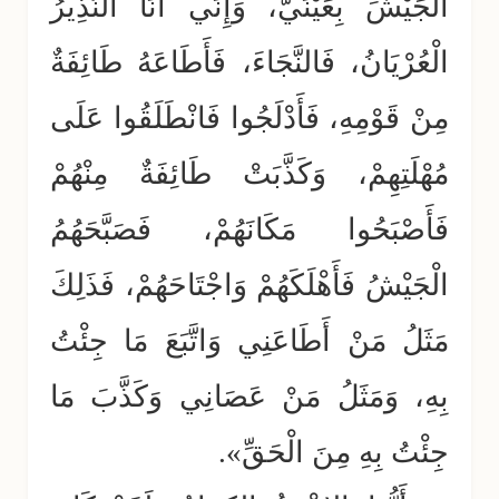
الْجَيْشَ بِعَيْنَيَّ، وَإِنِّي أَنَا النَّذِيرُ
الْعُرْيَانُ، فَالنَّجَاءَ، فَأَطَاعَهُ طَائِفَةٌ
مِنْ قَوْمِهِ، فَأَدْلَجُوا فَانْطَلَقُوا عَلَى
مُهْلَتِهِمْ، وَكَذَّبَتْ طَائِفَةٌ مِنْهُمْ
فَأَصْبَحُوا مَكَانَهُمْ، فَصَبَّحَهُمُ
الْجَيْشُ فَأَهْلَكَهُمْ وَاجْتَاحَهُمْ، فَذَلِكَ
مَثَلُ مَنْ أَطَاعَنِي وَاتَّبَعَ مَا جِئْتُ
بِهِ، وَمَثَلُ مَنْ عَصَانِي وَكَذَّبَ مَا
جِئْتُ بِهِ مِنَ الْحَقِّ».