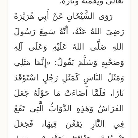
تعالى وَنِقْمَتَهُ وَنَارَهُ.
رَوَى الشَّيْخَانِ عَنْ أَبِي هُرَيْرَةَ
رَضِيَ اللهُ عَنْهُ، أَنَّهُ سَمِعَ رَسُولَ
اللهِ صَلَّى اللهُ عَلَيْهِ وَعَلَى آلِهِ
وَصَحْبِهِ وَسَلَّمَ يَقُولُ: «إِنَّمَا مَثَلِي
وَمَثَلُ النَّاسِ كَمَثَلِ رَجُلٍ اسْتَوْقَدَ
نَارًا، فَلَمَّا أَضَاءَتْ مَا حَوْلَهُ جَعَلَ
الفَرَاشُ وَهَذِهِ الدَّوَابُّ الَّتِي تَقَعُ
فِي النَّارِ يَقَعْنَ فِيهَا، فَجَعَلَ