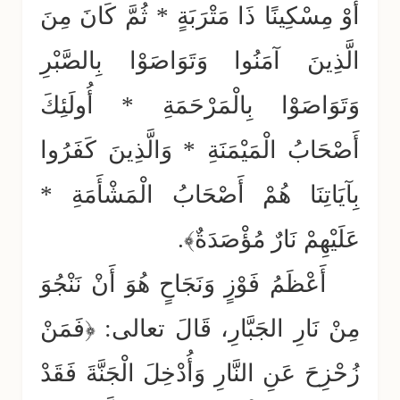
أَوْ مِسْكِينًا ذَا مَتْرَبَةٍ * ثُمَّ كَانَ مِنَ
الَّذِينَ آمَنُوا وَتَوَاصَوْا بِالصَّبْرِ
وَتَوَاصَوْا بِالْمَرْحَمَةِ * أُولَئِكَ
أَصْحَابُ الْمَيْمَنَةِ * وَالَّذِينَ كَفَرُوا
بِآيَاتِنَا هُمْ أَصْحَابُ الْمَشْأَمَةِ *
عَلَيْهِمْ نَارٌ مُؤْصَدَةٌ﴾.
أَعْظَمُ فَوْزٍ وَنَجَاحٍ هُوَ أَنْ نَنْجُوَ
مِنْ نَارِ الجَبَّارِ، قَالَ تعالى: ﴿فَمَنْ
زُحْزِحَ عَنِ النَّارِ وَأُدْخِلَ الْجَنَّةَ فَقَدْ