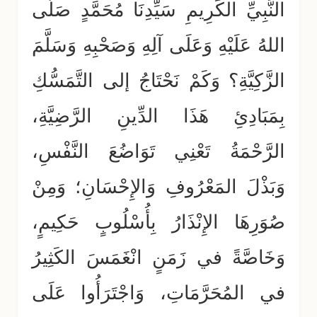
النَّبِيِّ الكَرِيمِ سَيِّدِنَا مُحَمَّدٍ صَلَّى
اللهُ عَلَيْهِ وَعَلَى آلِهِ وَصَحْبِهِ وَسَلَّمَ
الزَّكِيَّةِ؟ وَكَمْ نَحْتَاجُ إلى التَّمَسُّكِ
بِمَبَادِئِ هَذَا الدِّينِ الرَّضِيَّةِ،
الرَّحْمَةُ تَعْنِي تَوَاضُعَ النَّفْسِ،
وَبَذْلَ المَعْرُوفِ وَالإِحْسَانِ؛ وَمِنْ
صُوَرِهَا الإِنْذَارُ بِأُسْلُوبٍ حَكِيمٍ،
وَخَاصَّةً في زَمَنٍ انْغَمَسَ الكَثِيرُ
في المُحَرَّمَاتِ، وَاجْتَرَأُوا عَلَى