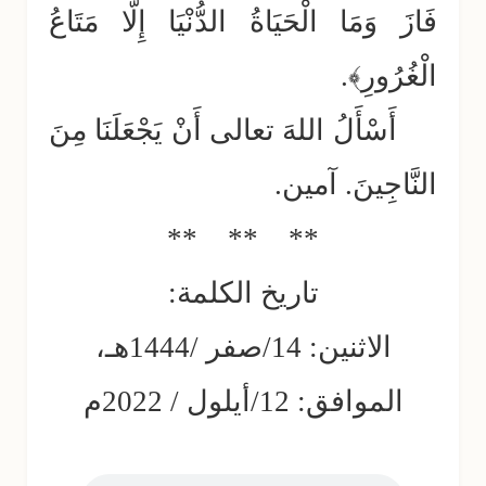
فَازَ وَمَا الْحَيَاةُ الدُّنْيَا إِلَّا مَتَاعُ
الْغُرُورِ﴾.
أَسْأَلُ اللهَ تعالى أَنْ يَجْعَلَنَا مِنَ
النَّاجِينَ. آمين.
** ** **
تاريخ الكلمة:
الاثنين: 14/صفر /1444هـ،
الموافق: 12/أيلول / 2022م