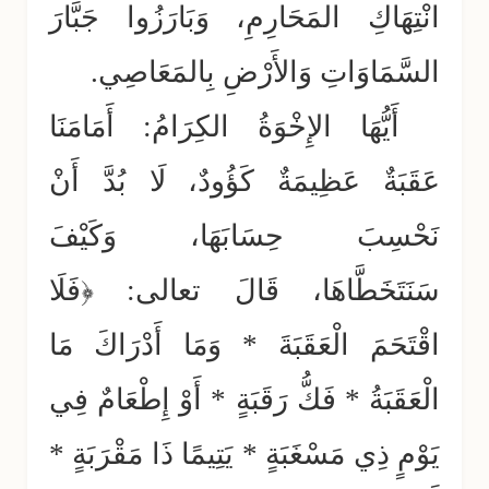
انْتِهَاكِ المَحَارِمِ، وَبَارَزُوا جَبَّارَ
السَّمَاوَاتِ وَالأَرْضِ بِالمَعَاصِي.
أَيُّهَا الإِخْوَةُ الكِرَامُ: أَمَامَنَا
عَقَبَةٌ عَظِيمَةٌ كَؤُودٌ، لَا بُدَّ أَنْ
نَحْسِبَ حِسَابَهَا، وَكَيْفَ
سَنَتَخَطَّاهَا، قَالَ تعالى: ﴿فَلَا
اقْتَحَمَ الْعَقَبَةَ * وَمَا أَدْرَاكَ مَا
الْعَقَبَةُ * فَكُّ رَقَبَةٍ * أَوْ إِطْعَامٌ فِي
يَوْمٍ ذِي مَسْغَبَةٍ * يَتِيمًا ذَا مَقْرَبَةٍ *