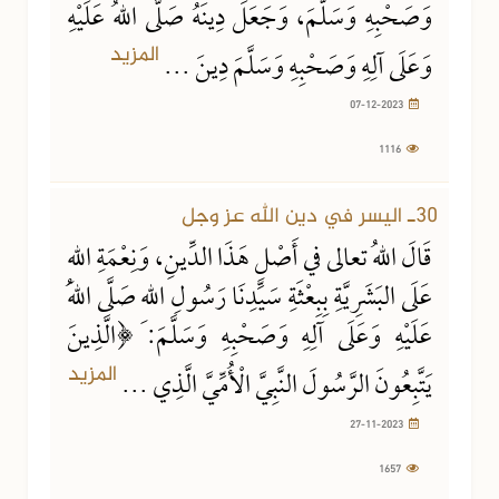
وَصَحْبِهِ وَسَلَّمَ، وَجَعَلَ دِينَهُ صَلَّى اللهُ عَلَيْهِ
المزيد
وَعَلَى آلِهِ وَصَحْبِهِ وَسَلَّمَ دِينَ ...
07-12-2023
1116
27-11-2023
1657 مشاهدة
30ـ اليسر في دين الله عز وجل
قَالَ اللهُ تعالى في أَصْلِ هَذَا الدِّينِ، وَنِعْمَةِ اللهِ
عَلَى البَشَرِيَّةِ بِبِعْثَةِ سَيِّدِنَا رَسُولِ اللهِ صَلَّى اللهُ
عَلَيْهِ وَعَلَى آلِهِ وَصَحْبِهِ وَسَلَّمَ: ﴿الَّذِينَ
المزيد
يَتَّبِعُونَ الرَّسُولَ النَّبِيَّ الْأُمِّيَّ الَّذِي ...
27-11-2023
1657