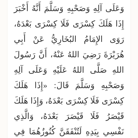
وَعَلَى آلِهِ وَصَحْبِهِ وَسَلَّمَ أَنَّهُ أَخْبَرَ
إِذَا هَلَكَ كِسْرَى فَلَا كِسْرَى بَعْدَهُ،
رَوَى الإِمَامُ البُخَارِيُّ عَنْ أَبِي
هُرَيْرَةَ رَضِيَ اللهُ عَنْهُ، أَنَّ رَسُولَ
اللهِ صَلَّى اللهُ عَلَيْهِ وَعَلَى آلِهِ
وَصَحْبِهِ وَسَلَّمَ قَالَ: «إِذَا هَلَكَ
كِسْرَى فَلَا كِسْرَى بَعْدَهُ، وَإِذَا هَلَكَ
قَيْصَرُ فَلَا قَيْصَرَ بَعْدَهُ، وَالَّذِي
نَفْسِي بِيَدِهِ لَتُنْفَقَنَّ كُنُوزُهُمَا فِي