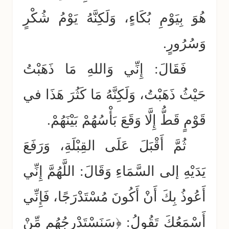
هُوَ بِيَوْمِ بُكَاءٍ، وَلَكِنَّهُ يَوْمُ شُكْرٍ
وَسُرُورٍ.
فَقَالَ: إِنِّي وَاللهِ مَا ذَهَبْتُ
حَيْثُ ذَهَبْتُ، وَلَكِنَّهُ مَا كَثُرَ هَذَا في
قَوْمٍ قَطُّ إِلَّا وَقَعَ بَأْسُهُمْ بَيْنَهُمْ.
ثُمَّ أَقْبَلَ عَلَى القِبْلَةِ، وَرَفَعَ
يَدَيْهِ إلى السَّمَاءِ وَقَالَ: اللَّهُمَّ إِنِّي
أَعُوذُ بِكَ أَنْ أَكُونَ مُسْتَدْرَجًا، فَإِنِّي
أَسْمَعُكَ تَقُولُ: ﴿سَنَسْتَدْرِجُهُم مِّنْ