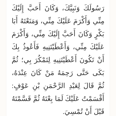
رَسُولَكَ وَنَبِيَّكَ، وَكَانَ أَحَبَّ إِلَيْكَ
مِنِّي وَأَكْرَمَ عَلَيْكَ مِنِّي، وَمَنَعْتَهُ أَبَا
بَكْرٍ وَكَانَ أَحَبَّ إِلَيْكَ مِنِّي، وَأَكْرَمَ
عَلَيْكَ مِنِّي، وَأَعْطَيْتَنِيهِ فَأَعُوذُ بِكَ
أَنْ تَكُونَ أَعْطَيْتَنِيهِ لِتَمْكُرَ بِي؛ ثُمَّ
بَكَى حَتَّى رَحِمَهُ مَنْ كَانَ عِنْدَهُ،
ثُمَّ قَالَ لِعَبْدِ الرَّحْمَنِ بْنِ عَوْفٍ:
أَقْسَمْتُ عَلَيْكَ لَمَا بِعْتَهُ ثُمَّ قَسَّمْتَهُ
قَبْلَ أَنْ تُمْسِيَ.