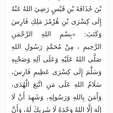
بْنَ حُذَافَةَ بْنِ قَيْسٍ رَضِيَ اللهُ عَنْهُ
إِلَى كِسْرَى بْنِ هُرْمُزَ مَلِكِ فَارِسَ
وَكَتَبَ: «بِسْمِ اللهِ الرَّحْمَنِ
الرَّحِيمِ ، مِنْ مُحَمَّدٍ رَسُولِ اللهِ
صَلَّى اللهُ عَلَيْهِ وَعَلَى آلِهِ وَصَحْبِهِ
وَسَلَّمَ إِلَى كِسْرَى عَظِيمِ فَارِسَ،
سَلَامُ اللهِ عَلَى مَنِ اتَّبَعَ الْهُدَى،
وَآَمَنَ بِاللهِ وَرَسُولِهِ، وَشَهِدَ أَنْ لَا
إِلَهَ إِلَّا اللهُ وَحْدَهُ لَا شَرِيكَ لَهُ، وَأَنَّ