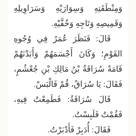
وَمِنْطَقَتِهِ وَسِوَارَيْهِ وَسَرَاوِيلِهِ
وَقَمِيصِهِ وَتَاجِهِ وَخُفَّيْهِ.
قَالَ: فَنَظَرَ عُمَرُ فِي وُجُوهِ
القَوْمِ؛ وَكَانَ أَجْسَمَهُمْ وَأَبَدْنَهُمْ
قَامَةً سُرَاقَةُ بْنُ مَالِكِ بْنِ جُعْشُمٍ،
فَقَالَ: يَا سُرَاقُ، قُمْ فَالْبَسْ.
قَالَ سُرَاقَةُ: فَطَمِعْتُ فِيهِ،
فَقُمْتُ فَلَبِسْتُ.
فَقَالَ: أُدَبِرْ فَأَدْبَرْتُ.