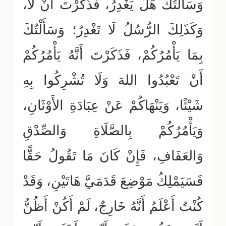
وَسَأَلْتُكَ هَلْ يَغْدِرُ، فَذَكَرْتَ أَنْ لَا،
وَكَذَلِكَ الرُّسُلُ لَا تَغْدِرُ؛ وَسَأَلْتُكَ
بِمَا يَأْمُرُكُمْ، فَذَكَرْتَ أَنَّهُ يَأْمُرُكُمْ
أَنْ تَعْبُدُوا اللهَ وَلَا تُشْرِكُوا بِهِ
شَيْئًا، وَيَنْهَاكُمْ عَنْ عِبَادَةِ الأَوْثَانِ،
وَيَأْمُرُكُمْ بِالصَّلَاةِ وَالصِّدْقِ
وَالعَفَافِ، فَإِنْ كَانَ مَا تَقُولُ حَقًّا
فَسَيَمْلِكُ مَوْضِعَ قَدَمَيَّ هَاتَيْنِ، وَقَدْ
كُنْتُ أَعْلَمُ أَنَّهُ خَارِجٌ، لَمْ أَكُنْ أَظُنُّ