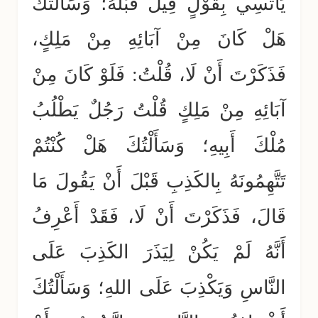
يَأْتَسِي بِقَوْلٍ قِيلَ قَبْلَهُ؛ وَسَأَلْتُكَ
هَلْ كَانَ مِنْ آبَائِهِ مِنْ مَلِكٍ،
فَذَكَرْتَ أَنْ لَا، قُلْتُ: فَلَوْ كَانَ مِنْ
آبَائِهِ مِنْ مَلِكٍ قُلْتُ رَجُلٌ يَطْلُبُ
مُلْكَ أَبِيهِ؛ وَسَأَلْتُكَ هَلْ كُنْتُمْ
تَتَّهِمُونَهُ بِالكَذِبِ قَبْلَ أَنْ يَقُولَ مَا
قَالَ، فَذَكَرْتَ أَنْ لَا، فَقَدْ أَعْرِفُ
أَنَّهُ لَمْ يَكُنْ لِيَذَرَ الكَذِبَ عَلَى
النَّاسِ وَيَكْذِبَ عَلَى اللهِ؛ وَسَأَلْتُكَ