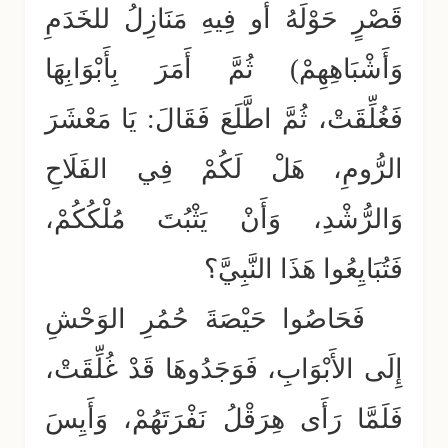
قَصْرٍ حَوْلَهُ أَو فِيهِ مَنَازِلُ للخَدَمِ
وَأَشْبَاهِهِمْ) ثُمَّ أَمَرَ بِأَبْوَابِهَا
فَغُلِّقَتْ، ثُمَّ اطَّلَعَ فَقَالَ: يَا مَعْشَرَ
الرُّومِ، هَلْ لَكُمْ فِي الفَلَاحِ
وَالرُّشْدِ، وَأَنْ يَثْبُتَ مُلْكُكُمْ،
فَتُبَايِعُوا هَذَا النَّبِيَّ؟
فَحَاصُوا حَيْصَةَ حُمُرِ الوَحْشِ
إِلَى الأَبْوَابِ، فَوَجَدُوهَا قَدْ غُلِّقَتْ،
فَلَمَّا رَأَى هِرَقْلُ نَفْرَتَهُمْ، وَأَيِسَ