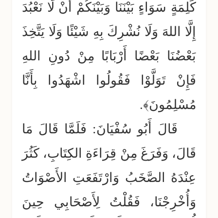
كَلِمَةٍ سَوَاءٍ بَيْنَنَا وَبَيْنَكُمْ أَنْ لَا نَعْبُدَ
إِلَّا اللهَ وَلَا نُشْرِكَ بِهِ شَيْئًا وَلَا يَتَّخِذَ
بَعْضُنَا بَعْضًا أَرْبَابًا مِنْ دُونِ اللهِ
فَإِنْ تَوَلَّوْا فَقُولُوا اشْهَدُوا بِأَنَّا
مُسْلِمُونَ﴾.
قَالَ أَبُو سُفْيَانَ: فَلَمَّا قَالَ مَا
قَالَ، وَفَرَغَ مِنْ قِرَاءَةِ الكِتَابِ، كَثُرَ
عِنْدَهُ الصَّخَبُ وَارْتَفَعَتِ الأَصْوَاتُ
وَأُخْرِجْنَا، فَقُلْتُ لِأَصْحَابِي حِينَ