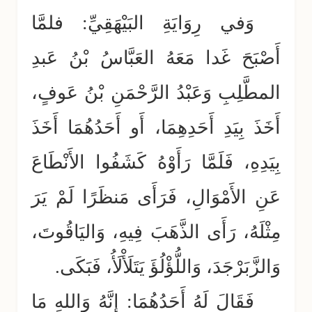
وَفي رِوَايَةِ البَيْهَقِيِّ: فلمَّا
أَصْبَحَ غَدا مَعَهُ العَبَّاسُ بْنُ عَبدِ
المطَّلِبِ وَعَبْدُ الرَّحْمَنِ بْنُ عَوفٍ،
أَخَذَ بِيَدِ أَحَدِهِمَا، أَو أَحَدُهُمَا أَخَذَ
بِيَدِهِ، فَلَمَّا رَأَوْهُ كَشَفُوا الأَنْطَاعَ
عَنِ الأَمْوَالِ، فَرَأَى مَنظَرًا لَمْ يَرَ
مِثْلَهُ، رَأَى الذَّهَبَ فِيهِ، وَاليَاقُوتَ،
وَالزَّبَرْجَدَ، وَاللُّؤْلُؤَ يَتَلَأْلَأُ، فَبَكَى.
فَقَالَ لَهُ أَحَدُهُمَا: إِنَّهُ وَاللهِ مَا