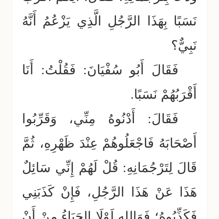
نَسَبًا بِهَذَا الرَّجُلِ الَّذِي يَزْعُمُ أَنَّهُ
نَبِيٌّ؟
فَقَالَ أَبُو سُفْيَانَ: فَقُلْتُ: أَنَا
أَقْرَبُهُمْ نَسَبًا.
فَقَالَ: أَدْنُوهُ مِنِّي، وَقَرِّبُوا
أَصْحَابَهُ فَاجْعَلُوهُمْ عِنْدَ ظَهْرِهِ، ثُمَّ
قَالَ لِتَرْجُمَانِهِ: قُلْ لَهُمْ إِنِّي سَائِلٌ
هَذَا عَنْ هَذَا الرَّجُلِ، فَإِنْ كَذَبَنِي
فَكَذِّبُوهُ؛ فَوَاللهِ لَوْلَا الحَيَاءُ مِنْ أَنْ