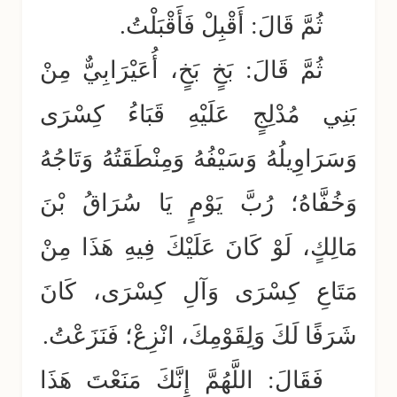
ثُمَّ قَالَ: أَقْبِلْ فَأَقْبَلْتُ.
ثُمَّ قَالَ: بَخٍ بَخٍ، أُعَيْرَابِيٌّ مِنْ
بَنِي مُدْلِجٍ عَلَيْهِ قَبَاءُ كِسْرَى
وَسَرَاوِيلُهُ وَسَيْفُهُ وَمِنْطَقَتُهُ وَتَاجُهُ
وَخُفَّاهُ؛ رُبَّ يَوْمٍ يَا سُرَاقُ بْنَ
مَالِكٍ، لَوْ كَانَ عَلَيْكَ فِيهِ هَذَا مِنْ
مَتَاعِ كِسْرَى وَآلِ كِسْرَى، كَانَ
شَرَفًا لَكَ وَلِقَوْمِكَ، انْزِعْ؛ فَنَزَعْتُ.
فَقَالَ: اللَّهُمَّ إِنَّكَ مَنَعْتَ هَذَا