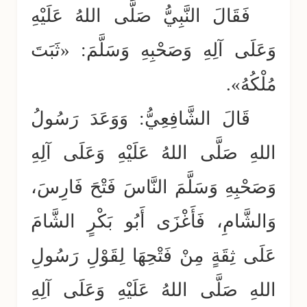
فَقَالَ النَّبِيُّ صَلَّى اللهُ عَلَيْهِ
وَعَلَى آلِهِ وَصَحْبِهِ وَسَلَّمَ: «ثَبَتَ
مُلْكُهُ».
قَالَ الشَّافِعِيُّ: وَوَعَدَ رَسُولُ
اللهِ صَلَّى اللهُ عَلَيْهِ وَعَلَى آلِهِ
وَصَحْبِهِ وَسَلَّمَ النَّاسَ فَتْحَ فَارِسَ،
وَالشَّامِ، فَأَغْزَى أَبُو بَكْرٍ الشَّامَ
عَلَى ثِقَةٍ مِنْ فَتْحِهَا لِقَوْلِ رَسُولِ
اللهِ صَلَّى اللهُ عَلَيْهِ وَعَلَى آلِهِ