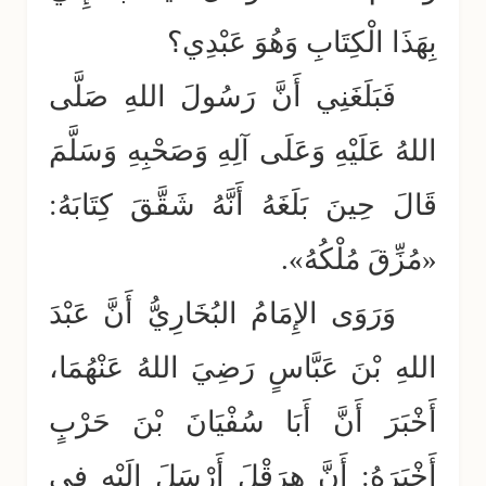
بِهَذَا الْكِتَابِ وَهُوَ عَبْدِي؟
فَبَلَغَنِي أَنَّ رَسُولَ اللهِ صَلَّى
اللهُ عَلَيْهِ وَعَلَى آلِهِ وَصَحْبِهِ وَسَلَّمَ
قَالَ حِينَ بَلَغَهُ أَنَّهُ شَقَّقَ كِتَابَهُ:
«مُزِّقَ مُلْكُهُ».
وَرَوَى الإِمَامُ البُخَارِيُّ أَنَّ عَبْدَ
اللهِ بْنَ عَبَّاسٍ رَضِيَ اللهُ عَنْهُمَا،
أَخْبَرَ أَنَّ أَبَا سُفْيَانَ بْنَ حَرْبٍ
أَخْبَرَهُ: أَنَّ هِرَقْلَ أَرْسَلَ إِلَيْهِ فِي