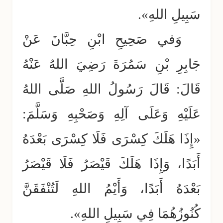
سَبِيلِ اللهِ».
وَفي صَحِيحِ ابْنِ حِبَّانَ عَنْ
جَابِرِ بْنِ سَمُرَةَ رَضِيَ اللهُ عَنْهُ
قَالَ: قَالَ رَسُولُ اللهِ صَلَّى اللهُ
عَلَيْهِ وَعَلَى آلِهِ وَصَحْبِهِ وَسَلَّمَ:
«إِذَا هَلَكَ كِسْرَى فَلَا كِسْرَى بَعْدَهُ
أَبَدًا، وَإِذَا هَلَكَ قَيْصَرُ فَلَا قَيْصَرُ
بَعْدَهُ أَبَدًا، وَأَيْمُ اللهِ لَتُنْفَقَنَّ
كُنُوزُهُمَا فِي سَبِيلِ اللهِ».