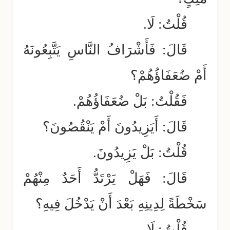
قُلْتُ: لَا.
قَالَ: فَأَشْرَافُ النَّاسِ يَتَّبِعُونَهُ
أَمْ ضُعَفَاؤُهُمْ؟
فَقُلْتُ: بَلْ ضُعَفَاؤُهُمْ.
قَالَ: أَيَزِيدُونَ أَمْ يَنْقُصُونَ؟
قُلْتُ: بَلْ يَزِيدُونَ.
قَالَ: فَهَلْ يَرْتَدُّ أَحَدٌ مِنْهُمْ
سَخْطَةً لِدِينِهِ بَعْدَ أَنْ يَدْخُلَ فِيهِ؟
قُلْتُ: لَا.