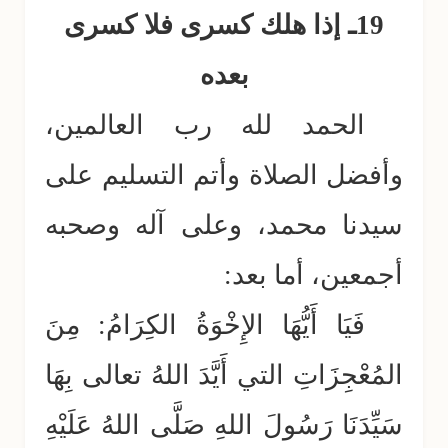
19ـ إذا هلك كسرى فلا كسرى
بعده
الحمد لله رب العالمين،
وأفضل الصلاة وأتم التسليم على
سيدنا محمد، وعلى آله وصحبه
أجمعين، أما بعد:
فَيَا أَيُّهَا الإِخْوَةُ الكِرَامُ: مِنَ
المُعْجِزَاتِ التي أَيَّدَ اللهُ تعالى بِهَا
سَيِّدَنَا رَسُولَ اللهِ صَلَّى اللهُ عَلَيْهِ