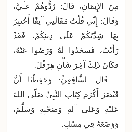
مِنَ الإِيمَانِ، قَالَ: رُدُّوهُمْ عَلَيَّ،
وَقَالَ: إِنِّي قُلْتُ مَقَالَتِي آنِفًا أَخْتَبِرُ
بِهَا شِدَّتَكُمْ عَلَى دِينِكُمْ، فَقَدْ
رَأَيْتُ، فَسَجَدُوا لَهُ وَرَضُوا عَنْهُ،
فَكَانَ ذَلِكَ آخِرَ شَأْنِ هِرَقْلَ.
قَالَ الشَّافِعِيُّ: وَحَفِظْنَا أَنَّ
قَيْصَرَ أَكْرَمَ كِتَابَ النَّبِيِّ صَلَّى اللهُ
عَلَيْهِ وَعَلَى آلِهِ وَصَحْبِهِ وَسَلَّمَ،
وَوَضَعَهُ فِي مِسْكٍ.