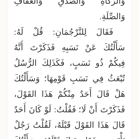
وَالزَّكَاةِ وَالصِّدْقِ وَالعَفَافِ
وَالصِّلَةِ.
فَقَالَ لِلتَّرْجُمَانِ: قُلْ لَهُ:
سَأَلْتُكَ عَنْ نَسَبِهِ فَذَكَرْتَ أَنَّهُ
فِيكُمْ ذُو نَسَبٍ، فَكَذَلِكَ الرُّسُلُ
تُبْعَثُ فِي نَسَبِ قَوْمِهَا؛ وَسَأَلْتُكَ
هَلْ قَالَ أَحَدٌ مِنْكُمْ هَذَا القَوْلَ،
فَذَكَرْتَ أَنْ لَا؛ فَقُلْتُ: لَوْ كَانَ أَحَدٌ
قَالَ هَذَا القَوْلَ قَبْلَهُ، لَقُلْتُ رَجُلٌ