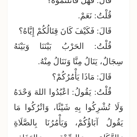
قَالَ: فَهَلْ قَاتَلْتُمُوهُ؟
قُلْتُ: نَعَمْ.
قَالَ: فَكَيْفَ كَانَ قِتَالُكُمْ إِيَّاهُ؟
قُلْتُ: الحَرْبُ بَيْنَنَا وَبَيْنَهُ
سِجَالٌ، يَنَالُ مِنَّا وَنَنَالُ مِنْهُ.
قَالَ: مَاذَا يَأْمُرُكُمْ؟
قُلْتُ: يَقُولُ: اعْبُدُوا اللهَ وَحْدَهُ
وَلَا تُشْرِكُوا بِهِ شَيْئًا، وَاتْرُكُوا مَا
يَقُولُ آبَاؤُكُمْ، وَيَأْمُرُنَا بِالصَّلَاةِ