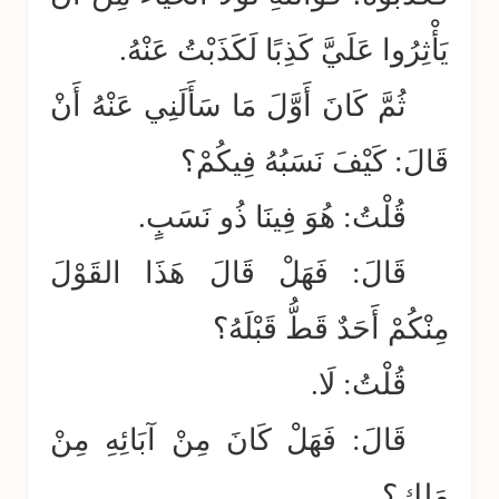
يَأْثِرُوا عَلَيَّ كَذِبًا لَكَذَبْتُ عَنْهُ.
ثُمَّ كَانَ أَوَّلَ مَا سَأَلَنِي عَنْهُ أَنْ
قَالَ: كَيْفَ نَسَبُهُ فِيكُمْ؟
قُلْتُ: هُوَ فِينَا ذُو نَسَبٍ.
قَالَ: فَهَلْ قَالَ هَذَا القَوْلَ
مِنْكُمْ أَحَدٌ قَطُّ قَبْلَهُ؟
قُلْتُ: لَا.
قَالَ: فَهَلْ كَانَ مِنْ آبَائِهِ مِنْ
مَلِكٍ؟