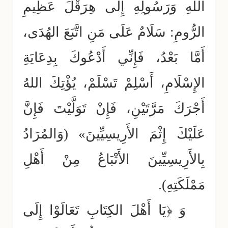
اللهِ وَرَسُولِهِ إِلَى هِرَقْلَ عَظِيمِ
الرُّومِ: سَلَامٌ عَلَى مَنِ اتَّبَعَ الهُدَى،
أَمَّا بَعْدُ، فَإِنِّي أَدْعُوكَ بِدِعَايَةِ
الإِسْلَامِ، أَسْلِمْ تَسْلَمْ، يُؤْتِكَ اللهُ
أَجْرَكَ مَرَّتَيْنِ، فَإِنْ تَوَلَّيْتَ فَإِنَّ
عَلَيْكَ إِثْمَ الأَرِيسِيِّينَ» (وَالمُرَادُ
بِالأَرِيسِيِّينَ الأَتْبَاعُ مِنْ أَهْلِ
مَمْلَكَتِهِ).
وَ ﴿يَا أَهْلَ الكِتَابِ تَعَالَوْا إِلَى