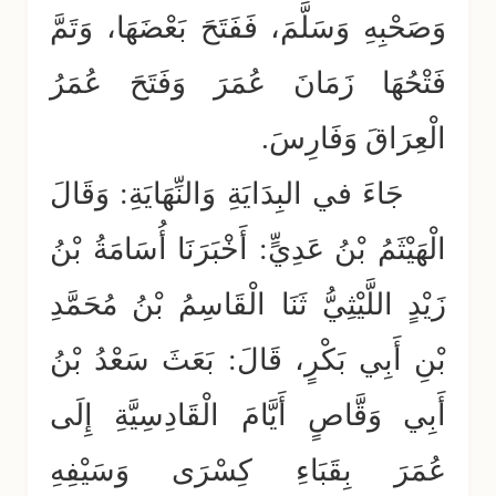
وَصَحْبِهِ وَسَلَّمَ، فَفَتَحَ بَعْضَهَا، وَتَمَّ
فَتْحُهَا زَمَانَ عُمَرَ وَفَتَحَ عُمَرُ
الْعِرَاقَ وَفَارِسَ.
جَاءَ في البِدَايَةِ وَالنِّهَايَةِ: وَقَالَ
الْهَيْثَمُ بْنُ عَدِيٍّ: أَخْبَرَنَا أُسَامَةُ بْنُ
زَيْدٍ اللَّيْثِيُّ ثَنَا الْقَاسِمُ بْنُ مُحَمَّدِ
بْنِ أَبِي بَكْرٍ، قَالَ: بَعَثَ سَعْدُ بْنُ
أَبِي وَقَّاصٍ أَيَّامَ الْقَادِسِيَّةِ إِلَى
عُمَرَ بِقَبَاءِ كِسْرَى وَسَيْفِهِ