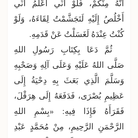
أَنَّهُ مِنْكُمْ، فَلَوْ أَنِّي أَعْلَمُ أَنِّي
أَخْلُصُ إِلَيْهِ لَتَجَشَّمْتُ لِقَاءَهُ، وَلَوْ
كُنْتُ عِنْدَهُ لَغَسَلْتُ عَنْ قَدَمِهِ.
ثُمَّ دَعَا بِكِتَابِ رَسُولِ اللهِ
صَلَّى اللهُ عَلَيْهِ وَعَلَى آلِهِ وَصَحْبِهِ
وَسَلَّمَ الَّذِي بَعَثَ بِهِ دِحْيَةُ إِلَى
عَظِيمِ بُصْرَى، فَدَفَعَهُ إِلَى هِرَقْلَ،
فَقَرَأَهُ فَإِذَا فِيهِ: «بِسْمِ اللهِ
الرَّحْمَنِ الرَّحِيمِ، مِنْ مُحَمَّدٍ عَبْدِ