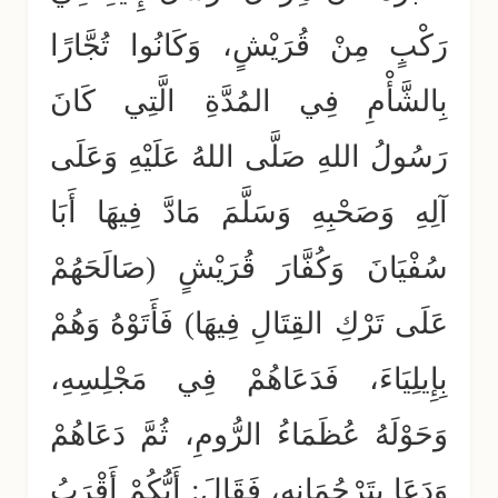
رَكْبٍ مِنْ قُرَيْشٍ، وَكَانُوا تُجَّارًا
بِالشَّأْمِ فِي المُدَّةِ الَّتِي كَانَ
رَسُولُ اللهِ صَلَّى اللهُ عَلَيْهِ وَعَلَى
آلِهِ وَصَحْبِهِ وَسَلَّمَ مَادَّ فِيهَا أَبَا
سُفْيَانَ وَكُفَّارَ قُرَيْشٍ (صَالَحَهُمْ
عَلَى تَرْكِ القِتَالِ فِيهَا) فَأَتَوْهُ وَهُمْ
بِإِيلِيَاءَ، فَدَعَاهُمْ فِي مَجْلِسِهِ،
وَحَوْلَهُ عُظَمَاءُ الرُّومِ، ثُمَّ دَعَاهُمْ
وَدَعَا بِتَرْجُمَانِهِ، فَقَالَ: أَيُّكُمْ أَقْرَبُ