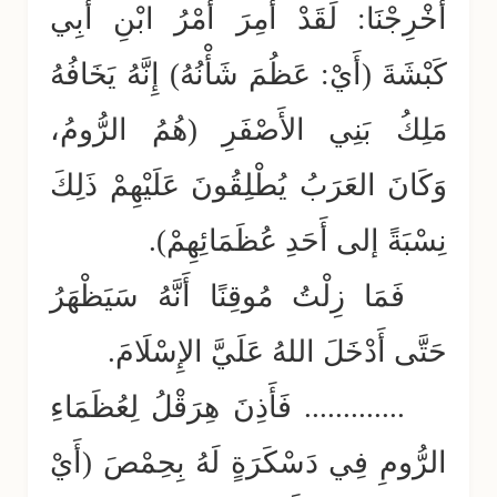
أُخْرِجْنَا: لَقَدْ أَمِرَ أَمْرُ ابْنِ أَبِي
كَبْشَةَ (أَيْ: عَظُمَ شَأْنُهُ) إِنَّهُ يَخَافُهُ
مَلِكُ بَنِي الأَصْفَرِ (هُمُ الرُّومُ،
وَكَانَ العَرَبُ يُطْلِقُونَ عَلَيْهِمْ ذَلِكَ
نِسْبَةً إلى أَحَدِ عُظَمَائِهِمْ).
فَمَا زِلْتُ مُوقِنًا أَنَّهُ سَيَظْهَرُ
حَتَّى أَدْخَلَ اللهُ عَلَيَّ الإِسْلَامَ.
............. فَأَذِنَ هِرَقْلُ لِعُظَمَاءِ
الرُّومِ فِي دَسْكَرَةٍ لَهُ بِحِمْصَ (أَيْ