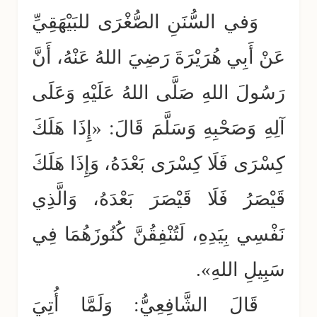
وَفي السُّنَنِ الصُّغْرَى للبَيْهَقِيِّ
عَنْ أَبِي هُرَيْرَةَ رَضِيَ اللهُ عَنْهُ، أَنَّ
رَسُولَ اللهِ صَلَّى اللهُ عَلَيْهِ وَعَلَى
آلِهِ وَصَحْبِهِ وَسَلَّمَ قَالَ: «إِذَا هَلَكَ
كِسْرَى فَلَا كِسْرَى بَعْدَهُ، وَإِذَا هَلَكَ
قَيْصَرُ فَلَا قَيْصَرَ بَعْدَهُ، وَالَّذِي
نَفْسِي بِيَدِهِ، لَتُنْفِقُنَّ كُنُوزَهُمَا فِي
سَبِيلِ اللهِ».
قَالَ الشَّافِعِيُّ: وَلَمَّا أُتِيَ