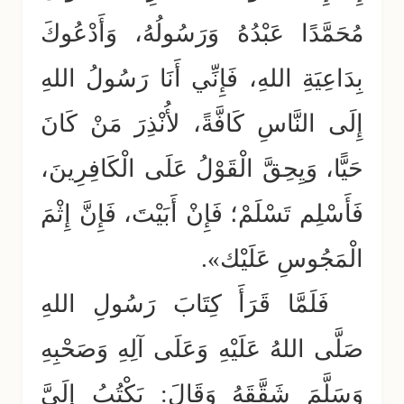
مُحَمَّدًا عَبْدُهُ وَرَسُولُهُ، وَأَدْعُوكَ
بِدَاعِيَةِ اللهِ، فَإِنِّي أَنَا رَسُولُ اللهِ
إِلَى النَّاسِ كَافَّةً، لأُنْذِرَ مَنْ كَانَ
حَيًّا، وَيِحِقَّ الْقَوْلُ عَلَى الْكَافِرِينَ،
فَأَسْلِم تَسْلَمْ؛ فَإِنْ أَبَيْتَ، فَإِنَّ إِثْمَ
الْمَجُوسِ عَلَيْك».
فَلَمَّا قَرَأَ كِتَابَ رَسُولِ اللهِ
صَلَّى اللهُ عَلَيْهِ وَعَلَى آلِهِ وَصَحْبِهِ
وَسَلَّمَ شَقَّقَهُ وَقَالَ: يَكْتُبُ إِلَيَّ