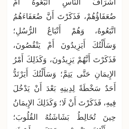
أَشْرَافُ النَّاسِ اتَّبَعُوهُ أَمْ
ضُعَفَاؤُهُمْ، فَذَكَرْتَ أَنَّ ضُعَفَاءَهُمُ
اتَّبَعُوهُ، وَهُمْ أَتْبَاعُ الرُّسُلِ؛
وَسَأَلْتُكَ أَيَزِيدُونَ أَمْ يَنْقُصُونَ،
فَذَكَرْتَ أَنَّهُمْ يَزِيدُونَ، وَكَذَلِكَ أَمْرُ
الإِيمَانِ حَتَّى يَتِمَّ؛ وَسَأَلْتُكَ أَيَرْتَدُّ
أَحَدٌ سَخْطَةً لِدِينِهِ بَعْدَ أَنْ يَدْخُلَ
فِيهِ، فَذَكَرْتَ أَنْ لَا؛ وَكَذَلِكَ الإِيمَانُ
حِينَ تُخَالِطُ بَشَاشَتُهُ القُلُوبَ؛