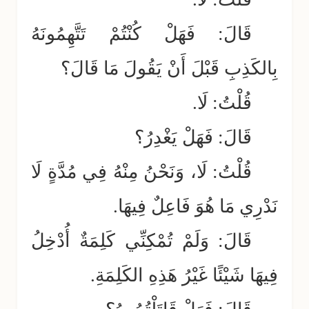
قَالَ: فَهَلْ كُنْتُمْ تَتَّهِمُونَهُ
بِالكَذِبِ قَبْلَ أَنْ يَقُولَ مَا قَالَ؟
قُلْتُ: لَا.
قَالَ: فَهَلْ يَغْدِرُ؟
قُلْتُ: لَا، وَنَحْنُ مِنْهُ فِي مُدَّةٍ لَا
نَدْرِي مَا هُوَ فَاعِلٌ فِيهَا.
قَالَ: وَلَمْ تُمْكِنِّي كَلِمَةٌ أُدْخِلُ
فِيهَا شَيْئًا غَيْرُ هَذِهِ الكَلِمَةِ.