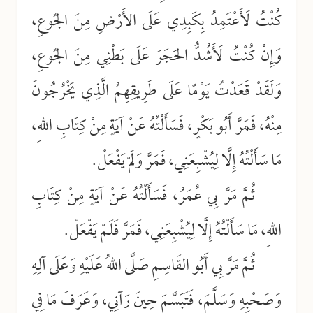
كُنْتُ لَأَعْتَمِدُ بِكَبِدِي عَلَى الأَرْضِ مِنَ الجُوعِ،
وَإِنْ كُنْتُ لَأَشُدُّ الحَجَرَ عَلَى بَطْنِي مِنَ الجُوعِ،
وَلَقَدْ قَعَدْتُ يَوْمًا عَلَى طَرِيقِهِمُ الَّذِي يَخْرُجُونَ
مِنْهُ، فَمَرَّ أَبُو بَكْرٍ، فَسَأَلْتُهُ عَنْ آيَةٍ مِنْ كِتَابِ اللهِ،
مَا سَأَلْتُهُ إِلَّا لِيُشْبِعَنِي، فَمَرَّ وَلَمْ يَفْعَلْ.
ثُمَّ مَرَّ بِي عُمَرُ، فَسَأَلْتُهُ عَنْ آيَةٍ مِنْ كِتَابِ
اللهِ، مَا سَأَلْتُهُ إِلَّا لِيُشْبِعَنِي، فَمَرَّ فَلَمْ يَفْعَلْ.
ثُمَّ مَرَّ بِي أَبُو القَاسِمِ صَلَّى اللهُ عَلَيْهِ وَعَلَى آلِهِ
وَصَحْبِهِ وَسَلَّمَ، فَتَبَسَّمَ حِينَ رَآنِي، وَعَرَفَ مَا فِي