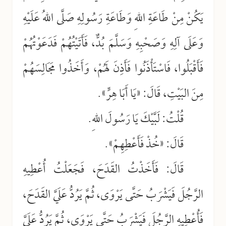
يَكُنْ مِنْ طَاعَةِ اللهِ وَطَاعَةِ رَسُولِهِ صَلَّى اللهُ عَلَيْهِ
وَعَلَى آلِهِ وَصَحْبِهِ وَسَلَّمَ بُدٌّ، فَأَتَيْتُهُمْ فَدَعَوْتُهُمْ
فَأَقْبَلُوا، فَاسْتَأْذَنُوا فَأَذِنَ لَهُمْ، وَأَخَذُوا مَجَالِسَهُمْ
مِنَ البَيْتِ، قَالَ: «يَا أَبَا هِرٍّ».
قُلْتُ: لَبَّيْكَ يَا رَسُولَ اللهِ.
قَالَ: «خُذْ فَأَعْطِهِمْ».
قَالَ: فَأَخَذْتُ القَدَحَ، فَجَعَلْتُ أُعْطِيهِ
الرَّجُلَ فَيَشْرَبُ حَتَّى يَرْوَى، ثُمَّ يَرُدُّ عَلَيَّ القَدَحَ،
فَأُعْطِيهِ الرَّجُلَ فَيَشْرَبُ حَتَّى يَرْوَى، ثُمَّ يَرُدُّ عَلَيَّ