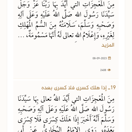
مِنَ المُعْجِزَاتِ التي أَيَّدَ بِهَا رَبُّنَا عَزَّ وَجَلَّ
سَيِّدَنَا رَسُولَ اللهِ صَلَّى اللهُ عَلَيْهِ وَعَلَى آلِهِ
وَصَحْبِهِ وَسَلَّمَ، سَلَامَتُهُ مِنَ السُّمِّ المُهْلِكِ
لِغَيْرِهِ، وَإِعْلَامُ اللهِ تعالى لَهُ أَنَّهَا مَسْمُومَةٌ، ...
المزيد
08-09-2023
2408
07-08-2023
1862 مشاهدة
19ـ إذا هلك كسرى فلا كسرى بعده
مِنَ المُعْجِزَاتِ التي أَيَّدَ اللهُ تعالى بِهَا سَيِّدَنَا
رَسُولَ اللهِ صَلَّى اللهُ عَلَيْهِ وَعَلَى آلِهِ وَصَحْبِهِ
وَسَلَّمَ أَنَّهُ أَخْبَرَ إِذَا هَلَكَ كِسْرَى فَلَا كِسْرَى
بَعْدَهُ، رَوَى الإِمَامُ البُخَارِيُّ عَنْ أَبِي