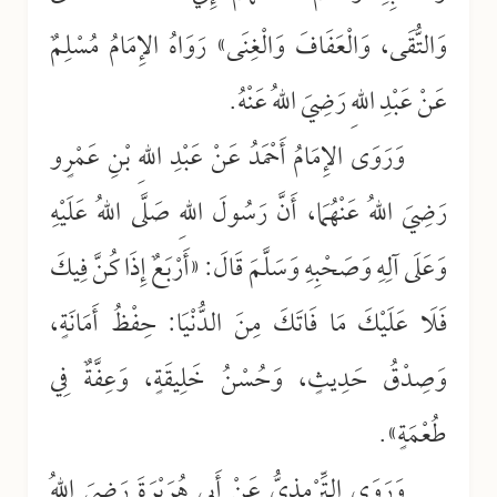
وَالتُّقَى، وَالْعَفَافَ وَالْغِنَى» رَوَاهُ الإِمَامُ مُسْلِمٌ
عَنْ عَبْدِ اللهِ رَضِيَ اللهُ عَنْهُ.
وَرَوَى الإِمَامُ أَحْمَدُ عَنْ عَبْدِ اللهِ بْنِ عَمْرٍو
رَضِيَ اللهُ عَنْهُمَا، أَنَّ رَسُولَ اللهِ صَلَّى اللهُ عَلَيْهِ
وَعَلَى آلِهِ وَصَحْبِهِ وَسَلَّمَ قَالَ: «أَرْبَعٌ إِذَا كُنَّ فِيكَ
فَلَا عَلَيْكَ مَا فَاتَكَ مِنَ الدُّنْيَا: حِفْظُ أَمَانَةٍ،
وَصِدْقُ حَدِيثٍ، وَحُسْنُ خَلِيقَةٍ، وَعِفَّةٌ فِي
طُعْمَةٍ».
وَرَوَى التِّرْمِذِيُّ عَنْ أَبِي هُرَيْرَةَ رَضِيَ اللهُ