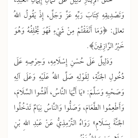
خُلُقُ الإِيثَارِ دَلِيلٌ عَلَى كَمَالِ إِيمَانِ العَبْدِ،
وَتَصْدِيقِهِ كِتَابَ رَبِّهِ عَزَّ وَجَلَّ، إِذْ يَقُولُ اللهُ
تعالى: ﴿وَمَا أَنْفَقْتُمْ مِنْ شَيْءٍ فَهُوَ يُخْلِفُهُ وَهُوَ
خَيْرُ الرَّازِقِينَ﴾.
وَدَلِيلٌ عَلَى حُسْنِ إِسْلَامِهِ، وَحِرْصِهِ عَلَى
دُخُولِ الجَنَّةِ، لِقَوْلِهِ صَلَّى اللهُ عَلَيْهِ وَعَلَى آلِهِ
وَصَحْبِهِ وَسَلَّمَ: «يَا أَيُّهَا النَّاسُ، أَفْشُوا السَّلَامَ،
وَأَطْعِمُوا الطَّعَامَ، وَصَلُّوا وَالنَّاسُ نِيَامٌ تَدْخُلُوا
الجَنَّةَ بِسَلَامٍ» رَوَاهُ التِّرْمِذِيُّ عَنْ عَبْدِ اللهِ بْنِ