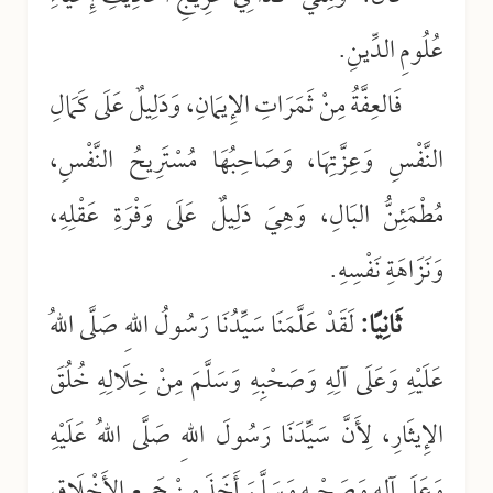
عُلُومِ الدِّينِ.
فَالعِفَّةُ مِنْ ثَمَرَاتِ الإِيمَانِ، وَدَلِيلٌ عَلَى كَمَالِ
النَّفْسِ وَعِزَّتِهَا، وَصَاحِبُهَا مُسْتَرِيحُ النَّفْسِ،
مُطْمَئِنُّ البَالِ، وَهِيَ دَلِيلٌ عَلَى وَفْرَةِ عَقْلِهِ،
وَنَزَاهَةِ نَفْسِهِ.
ثَانِيًا:
لَقَدْ عَلَّمَنَا سَيِّدُنَا رَسُولُ اللهِ صَلَّى اللهُ
عَلَيْهِ وَعَلَى آلِهِ وَصَحْبِهِ وَسَلَّمَ مِنْ خِلَالِهِ خُلُقَ
الإِيثَارِ، لِأَنَّ سَيِّدَنَا رَسُولَ اللهِ صَلَّى اللهُ عَلَيْهِ
وَعَلَى آلِهِ وَصَحْبِهِ وَسَلَّمَ أَخَذَ مِنْ جَمِيعِ الأَخْلَاقِ