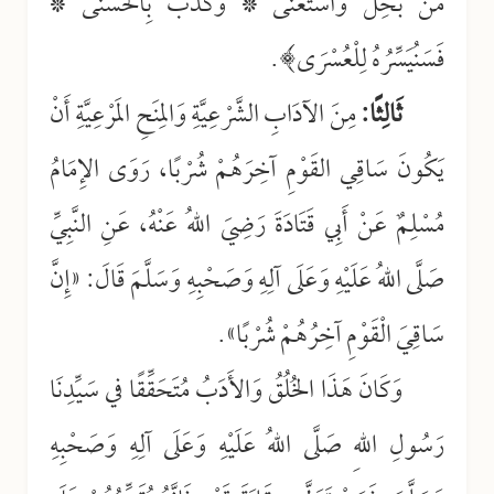
مَنْ بَخِلَ وَاسْتَغْنَى * وَكَذَّبَ بِالْحُسْنَى *
فَسَنُيَسِّرُهُ لِلْعُسْرَى﴾.
ثَالِثًا:
مِنَ الآدَابِ الشَّرْعِيَّةِ وَالمِنَحِ المَرْعِيَّةِ أَنْ
يَكُونَ سَاقِي القَوْمِ آخِرَهُمْ شُرْبًا، رَوَى الإِمَامُ
مُسْلِمٌ عَنْ أَبِي قَتَادَةَ رَضِيَ اللهُ عَنْهُ، عَنِ النَّبِيِّ
صَلَّى اللهُ عَلَيْهِ وَعَلَى آلِهِ وَصَحْبِهِ وَسَلَّمَ قَالَ: «إِنَّ
سَاقِيَ الْقَوْمِ آخِرُهُمْ شُرْبًا».
وَكَانَ هَذَا الخُلُقُ وَالأَدَبُ مُتَحَقِّقًا في سَيِّدِنَا
رَسُولِ اللهِ صَلَّى اللهُ عَلَيْهِ وَعَلَى آلِهِ وَصَحْبِهِ