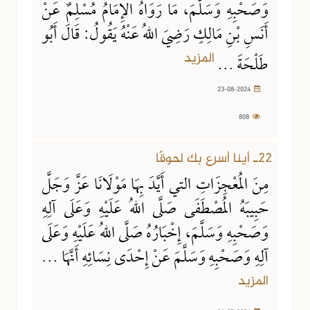
وَصَحْبِهِ وَسَلَّمَ، مَا رَوَاهُ الإِمَامُ مُسْلِمٌ عَنْ
أَنَسِ بْنِ مَالِكٍ رَضِيَ اللهُ عَنْهُ يَقُولُ: قَالَ أَبُو
المزيد
طَلْحَةَ ...
23-08-2024
808
26-07-2024
1077 مشاهدة
22ـ أينا أسرع بك لحوقًا
مِنَ المُعْجِزَاتِ التي أَيَّدَ بِهَا مَوْلَانَا عَزَّ وَجَلَّ
حَبِيبَهُ المُصْطَفَى صَلَّى اللهُ عَلَيْهِ وَعَلَى آلِهِ
وَصَحْبِهِ وَسَلَّمَ، إِخْبَارُهُ صَلَّى اللهُ عَلَيْهِ وَعَلَى
آلِهِ وَصَحْبِهِ وَسَلَّمَ عَنْ إِحْدَى نِسَائِهِ أَنَّهَا ...
المزيد