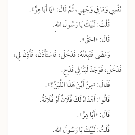
نَفْسِي وَمَا فِي وَجْهِي، ثُمَّ قَالَ: «يَا أَبَا هِرٍّ».
قُلْتُ: لَبَّيْكَ يَا رَسُولَ اللهِ.
قَالَ: «الحَقْ».
وَمَضَى فَتَبِعْتُهُ، فَدَخَلَ، فَاسْتَأْذَنَ، فَأَذِنَ لِي،
فَدَخَلَ، فَوَجَدَ لَبَنًا فِي قَدَحٍ.
فَقَالَ: «مِنْ أَيْنَ هَذَا اللَّبَنُ؟».
قَالُوا: أَهْدَاهُ لَكَ فُلَانٌ أَوْ فُلَانَةُ.
قَالَ: «أَبَا هِرٍّ».
قُلْتُ: لَبَّيْكَ يَا رَسُولَ اللهِ.