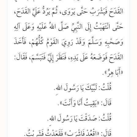
القَدَحَ فَيَشْرَبُ حَتَّى يَرْوَى، ثُمَّ يَرُدُّ عَلَيَّ القَدَحَ،
حَتَّى انْتَهَيْتُ إِلَى النَّبِيِّ صَلَّى اللهُ عَلَيْهِ وَعَلَى آلِهِ
وَصَحْبِهِ وَسَلَّمَ وَقَدْ رَوِيَ القَوْمُ كُلُّهُمْ، فَأَخَذَ
القَدَحَ فَوَضَعَهُ عَلَى يَدِهِ، فَنَظَرَ إِلَيَّ فَتَبَسَّمَ، فَقَالَ:
«أَبَا هِرٍّ».
قُلْتُ: لَبَّيْكَ يَا رَسُولَ اللهِ.
قَالَ: «بَقِيتُ أَنَا وَأَنْتَ».
قُلْتُ: صَدَقْتَ يَا رَسُولَ اللهِ.
قَالَ: «اقْعُدْ فَاشْرَبْ» فَقَعَدْتُ فَشَرِبْتُ.