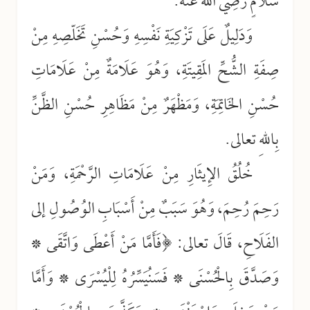
سَلَامٍ رَضِيَ اللهُ عَنْهُ.
وَدَلِيلٌ عَلَى تَزْكِيَةِ نَفْسِهِ وَحُسْنِ تَخَلّصِهِ مِنْ
صِفَةِ الشُّحِّ المَقِيتَةِ، وَهُوَ عَلَامَةٌ مِنْ عَلَامَاتِ
حُسْنِ الخَاتِمَةِ، وَمَظْهَرٌ مِنْ مَظَاهِرِ حُسْنِ الظَّنِّ
بِاللهِ تعالى.
خُلُقُ الإِيثَارِ مِنْ عَلَامَاتِ الرَّحْمَةِ، وَمَنْ
رَحِمَ رُحِمَ، وَهُوَ سَبَبٌ مِنْ أَسْبَابِ الوُصُولِ إلى
الفَلَاحِ، قَالَ تعالى: ﴿فَأَمَّا مَنْ أَعْطَى وَاتَّقَى *
وَصَدَّقَ بِالْحُسْنَى * فَسَنُيَسِّرُهُ لِلْيُسْرَى * وَأَمَّا