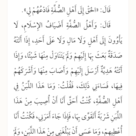
قَالَ: «الحَقْ إِلَى أَهْلِ الصُّفَّةِ فَادْعُهُمْ لِي».
قَالَ: وَأَهْلُ الصُّفَّةِ أَضْيَافُ الإِسْلَامِ، لَا
يَأْوُونَ إِلَى أَهْلٍ وَلَا مَالٍ وَلَا عَلَى أَحَدٍ، إِذَا أَتَتْهُ
صَدَقَةٌ بَعَثَ بِهَا إِلَيْهِمْ وَلَمْ يَتَنَاوَلْ مِنْهَا شَيْئًا، وَإِذَا
أَتَتْهُ هَدِيَّةٌ أَرْسَلَ إِلَيْهِمْ وَأَصَابَ مِنْهَا وَأَشْرَكَهُمْ
فِيهَا، فَسَاءَنِي ذَلِكَ، فَقُلْتُ: وَمَا هَذَا اللَّبَنُ فِي
أَهْلِ الصُّفَّةِ، كُنْتُ أَحَقَّ أَنَا أَنْ أُصِيبَ مِنْ هَذَا
اللَّبَنِ شَرْبَةً أَتَقَوَّى بِهَا، فَإِذَا جَاءَ أَمَرَنِي، فَكُنْتُ أَنَا
أُعْطِيهِمْ، وَمَا عَسَى أَنْ يَبْلُغَنِي مِنْ هَذَا اللَّبَنِ، وَلَمْ