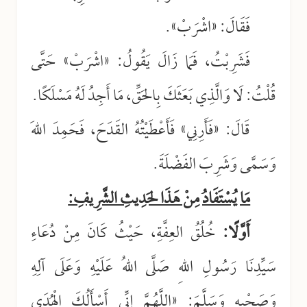
فَقَالَ: «اشْرَبْ».
فَشَرِبْتُ، فَمَا زَالَ يَقُولُ: «اشْرَبْ» حَتَّى
قُلْتُ: لَا وَالَّذِي بَعَثَكَ بِالحَقِّ، مَا أَجِدُ لَهُ مَسْلَكًا.
قَالَ: «فَأَرِنِي» فَأَعْطَيْتُهُ القَدَحَ، فَحَمِدَ اللهَ
وَسَمَّى وَشَرِبَ الفَضْلَةَ.
مَا يُسْتَفَادُ مِنْ هَذَا لحَدِيثِ الشَّرِيفِ:
أَوَّلًا:
خُلُقُ العِفَّةِ، حَيْثُ كَانَ مِنْ دُعَاءِ
سَيِّدِنَا رَسُولِ اللهِ صَلَّى اللهُ عَلَيْهِ وَعَلَى آلِهِ
وَصَحْبِهِ وَسَلَّمَ: «اللَّهُمَّ إِنِّي أَسْأَلُكَ الْهُدَى