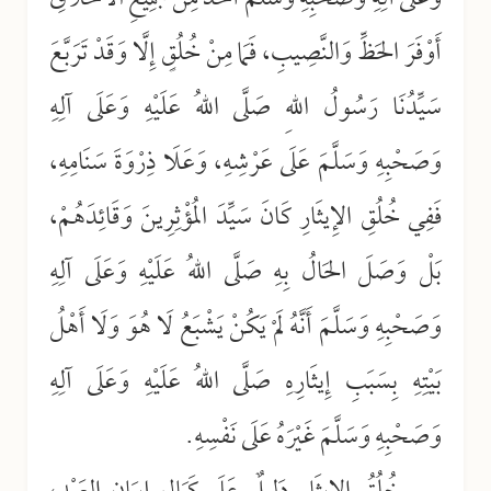
أَوْفَرَ الحَظِّ وَالنَّصِيبِ، فَمَا مِنْ خُلُقٍ إِلَّا وَقَدْ تَرَبَّعَ
سَيِّدُنَا رَسُولُ اللهِ صَلَّى اللهُ عَلَيْهِ وَعَلَى آلِهِ
وَصَحْبِهِ وَسَلَّمَ عَلَى عَرْشِهِ، وَعَلَا ذِرْوَةَ سَنَامِهِ،
فَفِي خُلُقِ الإِيثَارِ كَانَ سَيِّدَ المُؤْثِرِينَ وَقَائِدَهُمْ،
بَلْ وَصَلَ الحَالُ بِهِ صَلَّى اللهُ عَلَيْهِ وَعَلَى آلِهِ
وَصَحْبِهِ وَسَلَّمَ أَنَّهُ لَمْ يَكُنْ يَشْبَعُ لَا هُوَ وَلَا أَهْلُ
بَيْتِهِ بِسَبَبِ إِيثَارِهِ صَلَّى اللهُ عَلَيْهِ وَعَلَى آلِهِ
وَصَحْبِهِ وَسَلَّمَ غَيْرَهُ عَلَى نَفْسِهِ.