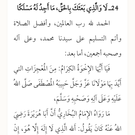
24ـ لَا وَالَّذِي بَعَثَكَ بِالحَقِّ، مَا أَجِدُ لَهُ مَسْلَكًا
الحمد لله رب العالمين، وأفضل الصلاة
وأتم التسليم على سيدنا محمد، وعلى آله
وصحبه أجمعين، أما بعد:
فَيَا أَيُّهَا الإِخْوَةُ الكِرَامُ: مِنَ المُعْجِزَاتِ التي
أَيَّدَ بِهَا مَوْلَانَا عَزَّ وَجَلَّ حَبِيبَهُ المُصْطَفَى صَلَّى اللهُ
عَلَيْهِ وَعَلَى آلِهِ وَصَحْبِهِ وَسَلَّمَ،
مَا رَوَاهُ الإِمَامُ البُخَارِيُّ أَنَّ أَبَا هُرَيْرَةَ رَضِيَ
اللهُ عَنْهُ كَانَ يَقُولُ: أَللهِ الَّذِي لَا إِلَهَ إِلَّا هُوَ، إِنْ