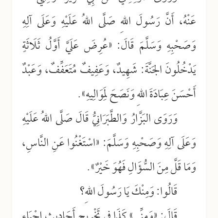
عَنْهُ، أَنَّ رَسُولَ اللهِ صَلَّى اللهُ عَلَيْهِ وَعَلَى آلِهِ
وَصَحْبِهِ وَسَلَّمَ قَالَ: «عُرِضَ عَلَيَّ أَوَّلُ ثَلَاثَةٍ
يَدْخُلُونَ الجَنَّةَ: شَهِيدٌ، وَعَفِيفٌ مُتَعَفِّفٌ، وَعَبْدٌ
أَحْسَنَ عِبَادَةَ اللهِ وَنَصَحَ لِمَوَالِيهِ».
وَرَوَى البَزَّارُ وَالطَّبَرَانِيُّ قَالَ صَلَّى اللهُ عَلَيْهِ
وَعَلَى آلِهِ وَصَحْبِهِ وَسَلَّمَ: «اسْتَغْنُوا عَنِ النَّاسِ،
وَمَا قَلَّ مِنَ السُّؤَالِ فَهُوَ خَيْرٌ».
قَالُوا: وَمِنْكَ يَا رَسُولَ اللهِ؟
قَالَ: «وَمِنِّي» كَذَا فِي تَخْرِيجِ أَحَادِيثِ إِحْيَاءِ