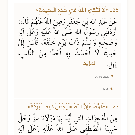
25ـ «أَلَا تَتَّقِي اللهَ فِي هَذِهِ الْبَهِيمَةِ»
عَنْ عَبْدِ اللهِ بْنِ جَعْفَرٍ رَضِيَ اللهُ عَنْهُمْ قَالَ:
أَرْدَفَنِي رَسُولُ اللهِ صَلَّى اللهُ عَلَيْهِ وَعَلَى آلِهِ
وَصَحْبِهِ وَسَلَّمَ ذَاتَ يَوْمٍ خَلْفَهُ، فَأَسَرَّ إِلَيَّ
حَدِيثًا لَا أُحَدِّثُ بِهِ أَحَدًا مِنَ النَّاسِ،
المزيد
قَالَ: ...
04-10-2024
1248
23-08-2024
808 مشاهدة
23ـ «هَلُمَّهُ، فَإِنَّ اللهَ سَيَجْعَلُ فِيهِ الْبَرَكَةَ»
مِنَ المُعْجِزَاتِ التي أَيَّدَ بِهَا مَوْلَانَا عَزَّ وَجَلَّ
حَبِيبَهُ المُصْطَفَى صَلَّى اللهُ عَلَيْهِ وَعَلَى آلِهِ