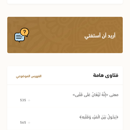
أريد أن أستفتي
فتاوى هامة
الفهرس الموضوعي
معنى «إِنَّهُ لَيُغَانُ عَلَى قَلْبِي»
535
﴿يَحُولُ بَيْنَ الْمَرْءِ وَقَلْبِهِ﴾
565