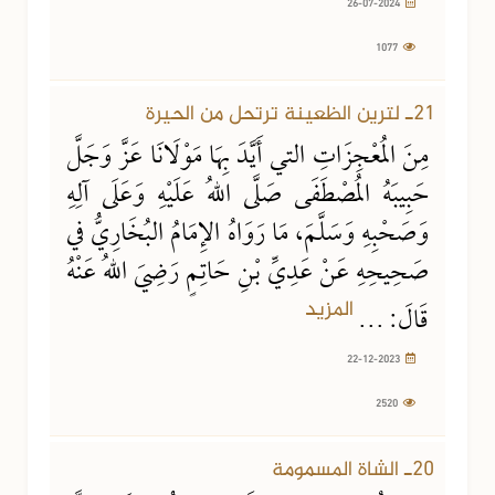
26-07-2024
1077
22-12-2023
2520 مشاهدة
21ـ لترين الظعينة ترتحل من الحيرة
مِنَ المُعْجِزَاتِ التي أَيَّدَ بِهَا مَوْلَانَا عَزَّ وَجَلَّ
حَبِيبَهُ المُصْطَفَى صَلَّى اللهُ عَلَيْهِ وَعَلَى آلِهِ
وَصَحْبِهِ وَسَلَّمَ، مَا رَوَاهُ الإِمَامُ البُخَارِيُّ في
صَحِيحِهِ عَنْ عَدِيِّ بْنِ حَاتِمٍ رَضِيَ اللهُ عَنْهُ
المزيد
قَالَ: ...
22-12-2023
2520
08-09-2023
2408 مشاهدة
20ـ الشاة المسمومة