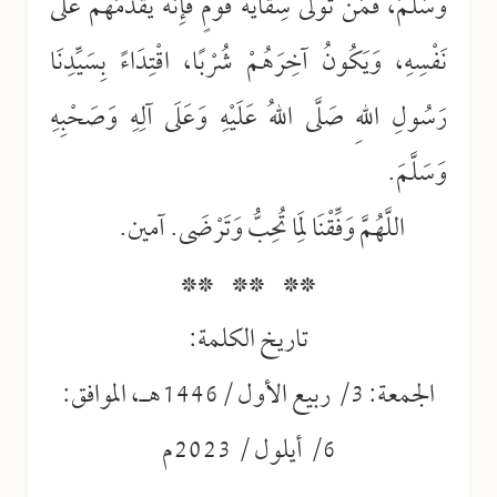
وَسَلَّمَ، فَمَنْ تَوَلَّى سِقَايَةَ قَوْمٍ فَإِنَّهُ يُقَدِّمُهُمْ عَلَى
نَفْسِهِ، وَيَكُونُ آخِرَهُمْ شُرْبًا، اقْتِدَاءً بِسَيِّدِنَا
رَسُولِ اللهِ صَلَّى اللهُ عَلَيْهِ وَعَلَى آلِهِ وَصَحْبِهِ
وَسَلَّمَ.
اللَّهُمَّ وَفِّقْنَا لِمَا تُحِبُّ وَتَرْضَى. آمين.
** ** **
تاريخ الكلمة:
الجمعة: 3/ ربيع الأول /1446هـ، الموافق:
6/ أيلول / 2023م