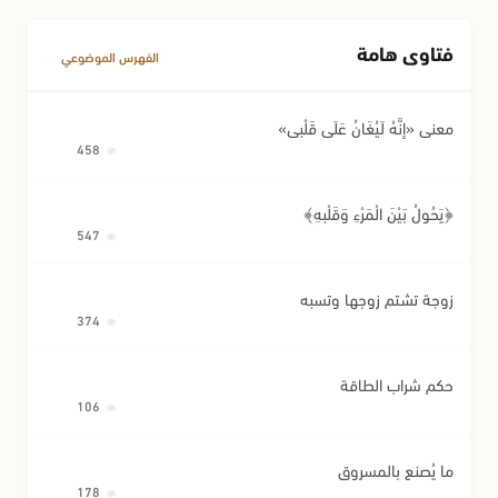
فتاوى هامة
الفهرس الموضوعي
معنى «إِنَّهُ لَيُغَانُ عَلَى قَلْبِي»
458
﴿يَحُولُ بَيْنَ الْمَرْءِ وَقَلْبِهِ﴾
547
زوجة تشتم زوجها وتسبه
374
حكم شراب الطاقة
106
ما يُصنع بالمسروق
178