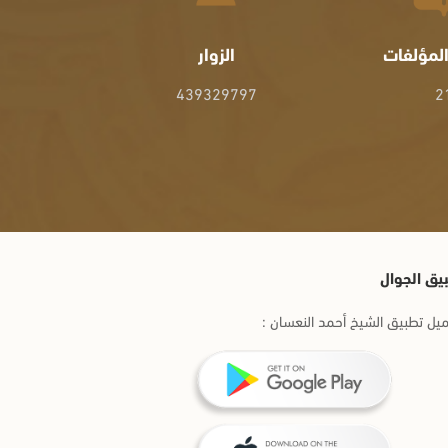
لمؤلفات
الزوار
439329797
2
يق الجوال
يل تطبيق الشيخ أحمد النعسان :