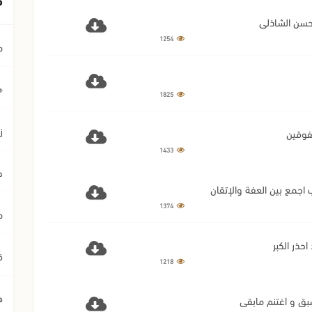
1254
م
﴿ي
1825
ز
1433
ح
1374
م
ق
1218
ه