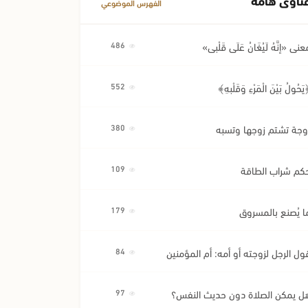
الفهرس الموضوعي
عنى «إِنَّهُ لَيُغَانُ عَلَى قَلْبِي»
486
َحُولُ بَيْنَ الْمَرْءِ وَقَلْبِهِ﴾
552
وجة تشتم زوجها وتسبه
380
كم شراب الطاقة
109
ا يُصنع بالمسروق
179
ول الرجل لزوجته أو أمه: أم المؤمنين
84
ل يمكن الصلاة دون حديث النفس؟
97