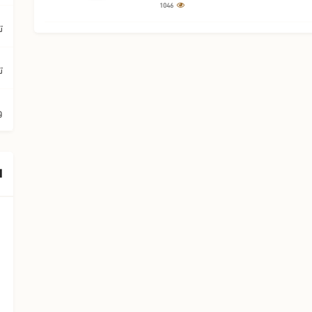
1046
ت
ت
و
ا