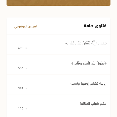
فتاوى هامة
الفهرس الموضوعي
معنى «إِنَّهُ لَيُغَانُ عَلَى قَلْبِي»
498
﴿يَحُولُ بَيْنَ الْمَرْءِ وَقَلْبِهِ﴾
556
زوجة تشتم زوجها وتسبه
381
حكم شراب الطاقة
115