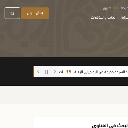
صيحة
التطبيق
إسأل سؤال
رئية
الكتب والمؤلفات
دة خديجة من الزواج إلى البعثة
احذروا الغش أيها الطلاب
ما صحة الحديث: (
لبحث في الفتاوى