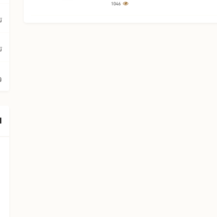
1046
ت
ت
و
ا