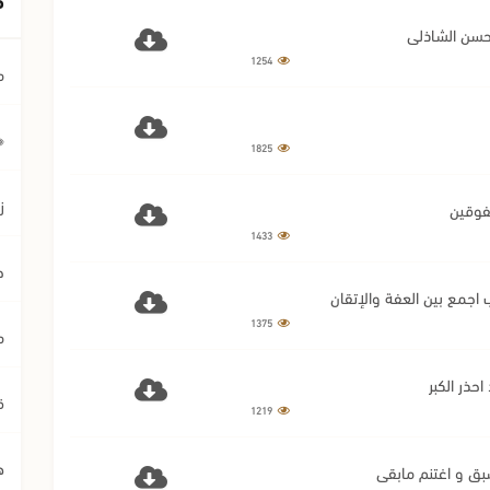
1254
م
﴿ي
1825
ز
1433
ح
1375
م
ق
1219
ه