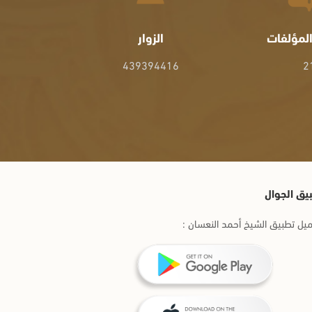
لمؤلفات
الزوار
439394416
2
يق الجوال
يل تطبيق الشيخ أحمد النعسان :