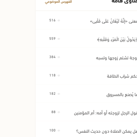
الفهرس الموضوعي
عنى «إِنَّهُ لَيُغَانُ عَلَى قَلْبِي»
516
َحُولُ بَيْنَ الْمَرْءِ وَقَلْبِهِ﴾
559
وجة تشتم زوجها وتسبه
384
كم شراب الطاقة
118
ا يُصنع بالمسروق
182
ول الرجل لزوجته أو أمه: أم المؤمنين
88
ل يمكن الصلاة دون حديث النفس؟
100