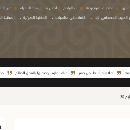
لشهر
الأحاديث الموضوعة
باب التراجم
اتصل بنـا
قناة التلجرام
الدين الن
 الحبيب المصطفى
ﷺ
كلمات في مناسبات
المكتبة الصوتية
المكتبة الم
صلاة آخر أربعاء من صفر
حياة القلوب وصحتها بالعمل الصالح
حياة السي
م (5)
ا