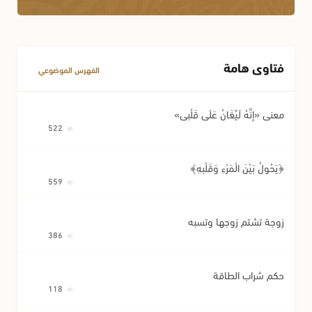
فتاوى هامة
الفهرس الموضوعي
معنى «إِنَّهُ لَيُغَانُ عَلَى قَلْبِي»
522
﴿يَحُولُ بَيْنَ الْمَرْءِ وَقَلْبِهِ﴾
559
زوجة تشتم زوجها وتسبه
386
حكم شراب الطاقة
118