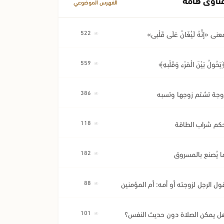
الفهرس الموضوعي
عنى «إِنَّهُ لَيُغَانُ عَلَى قَلْبِي»
522
َحُولُ بَيْنَ الْمَرْءِ وَقَلْبِهِ﴾
559
وجة تشتم زوجها وتسبه
386
كم شراب الطاقة
118
ا يُصنع بالمسروق
182
ول الرجل لزوجته أو أمه: أم المؤمنين
88
ل يمكن الصلاة دون حديث النفس؟
101