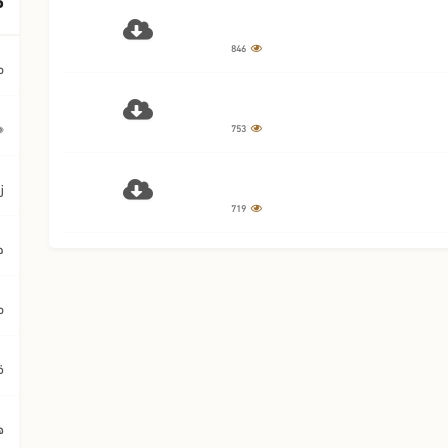
846
م
﴿ي
753
ز
719
ح
م
ق
ه