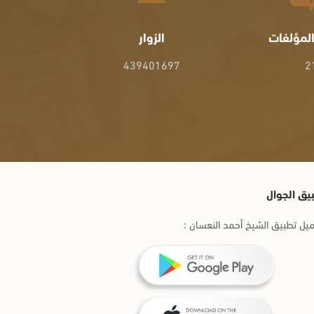
لمؤلفات
الزوار
439401697
2
يق الجوال
يل تطبيق الشيخ أحمد النعسان :