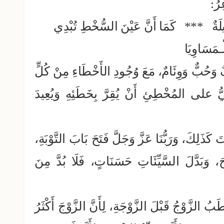
رُ:
َةٌ
***
كَمَا أَنَّ عَيْنَ السُّخْطِ تُبْدِي
ْـمَسَاوِيَا
ُفٌ وَحُبٌّ وَوِئَامٌ، مَعَ وُجُودِ الأَخْطَاءِ مِنْ كُلٍّ
ُّ على المُخْطِئِ أَنْ يُقِرَّ بِخَطَئِهِ وَيُعِيدَ
َذَلِكَ، وَرَبُّنَا عَزَّ وَجَلَّ فَتَحَ بَابَ التَّوْبَةِ،
َحَ، وَبَدَّلَ السَّيِّئَاتِ حَسَنَاتٍ، فَلَا بُدَّ مِنَ
اطَبُ الزَّوْجُ قَبْلَ الزَّوْجَةِ، لِأَنَّ الزَّوْجَ أَكْثَرُ