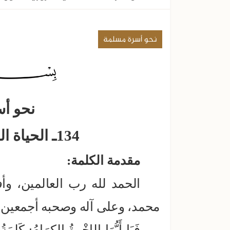
نحو أسرة مسلمة
نحو أ
134ـ الحياة الزوجية تعاون وتآلف
مقدمة الكلمة:
الحمد لله رب العالمين، وأ
محمد، وعلى آله وصحبه أجمعين، 
فَيَا أَيُّهَا الإِخْوِةُ الكِرَامُ: كَلِم