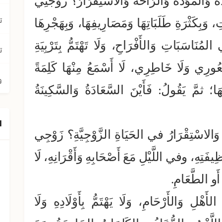
َةُ وَالمَوَدَّةُ وَالرَّاحَةُ وَالاسْتِقْرَارُ؟ زَوْجَتِي
ت
 وَبِكَثْرَةِ طَلَبَاتِهَا وَمَصَارِيفِهَا، وَبِهَجْرِهَا
لمُنَاسَبَاتِ وَالأَفْرَاحِ، وَلَا تَهْتَمُّ بِتَرْبِيَةِ
ت
ُعُورِي وَلَا خَاطِرِي، لَا أَسْمَعُ مِنْهَا كَلِمَةً
و
ُهَا؛ ثمَّ يَقُولُ: فَأَيْنَ السَّعَادَةُ وَالسَّكِينَةُ
ا
ُ وَالاسْتِقْرَارُ في الحَيَاةِ الزَّوْجِيَّةِ؟ زَوْجِي
فَتِهِ، وفي اللَّيْلِ مَعَ أَصْحَابِهِ وَأَقْرَانِهِ، لَا
ِ أَو الطَّعَامِ.
هْلِ وَالأَرْحَامِ، وَلَا يَهْتَمُّ بِأَوْلَادِهِ وَلَا