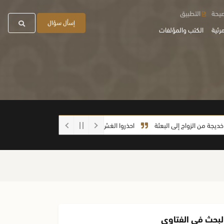
صيحة
التطبيق
إسأل سؤال
رئية
الكتب والمؤلفات
الزواج إلى البعثة
احذروا الغش أيها الطلاب
ما صحة الحديث: (إذا رفع العبد
لبحث في الفتاوى