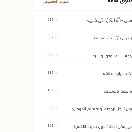
الفهرس الموضوعي
عنى «إِنَّهُ لَيُغَانُ عَلَى قَلْبِي»
516
َحُولُ بَيْنَ الْمَرْءِ وَقَلْبِهِ﴾
559
وجة تشتم زوجها وتسبه
385
كم شراب الطاقة
118
ا يُصنع بالمسروق
182
ول الرجل لزوجته أو أمه: أم المؤمنين
88
ل يمكن الصلاة دون حديث النفس؟
101