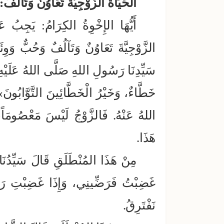
الحَيَاةُ الزَّوْجِيَّةُ تَعَاوُنٌ وَتَآلُفٌ:
أَيُّهَا الإِخْوِةُ الكِرَامُ: يَجِبُ عَل
الزَّوْجِيَّةَ تَعَاوُنٌ وَتَآلُفٌ وَحُبٌّ وَ
سَيِّدِنَا رَسُولِ اللهِ صَلَّى اللهُ عَلَيْه
خَطَّاءٌ، وَخَيْرُ الْخَطَّائِينَ التَّوَّ
اللهُ عَنْهُ. فَالزَّوْجُ لَيْسَ مَعْصُومَاً، 
هَذَا.
مِنْ هَذَا المُنْطَلَقِ قَالَ سَيِّدُنَا أ
غَضِبْتُ فَرَضِّينِي، وَإِذَا غَضِبْتِ رَضَّ
نَفْتَرِقُ.