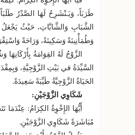
طَرَبَاً، وَيَـنْشَرِحُ لَهَا الصَّدْرُ طَ
الشَّبَابِ وَالشَّابَّاتِ، حَيْثُ يَجْعَلُ ا
وَطُمَأْنِينَةً وَسَكِينَةً، وَرَاحَةً وَاسْتِقْرَ
الزَّوْجُ لَهُ القِوَامَةُ بِأَرْكَانِهَا و
السَّيِّدَةُ في بَيْتِ الزَّوْجِيَّةِ، وَبِمِقْدَا
الحَيَاةُ الزَّوْجِيَّةُ طَيِّبَةً سَعِيدَةً.
شَكَاوِي الزَّوْجَيْنِ:
أَيُّهَا الإِخْوِةُ الكِرَامُ: عِنْدَمَا نَ
مُبَاشَرَةً شَكَاوِي الزَّوْجَيْنِ.