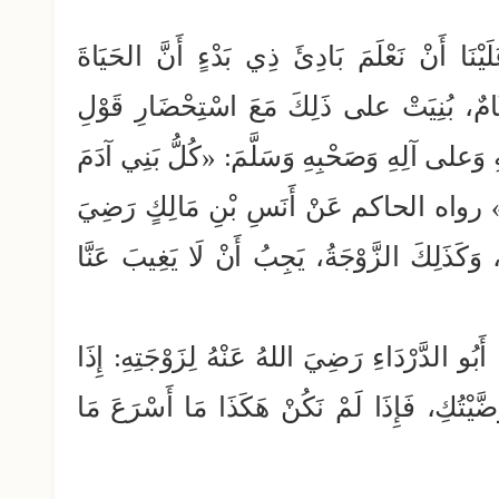
َيْنَا أَنْ نَعْلَمَ بَادِئَ ذِي بَدْءٍ أَنَّ الحَيَاةَ
وِئَامٌ، بُنِيَتْ على ذَلِكَ مَعَ اسْتِحْضَارِ قَوْلِ
ِ وَعلى آلِهِ وَصَحْبِهِ وَسَلَّمَ: «كُلُّ بَنِي آدَمَ
ابُونَ» رواه الحاكم عَنْ أَنَسِ بْنِ مَالِكٍ رَضِيَ
وَكَذَلِكَ الزَّوْجَةُ، يَجِبُ أَنْ لَا يَغِيبَ عَنَّا
َبُو الدَّرْدَاءِ رَضِيَ اللهُ عَنْهُ لِزَوْجَتِهِ: إِذَا
يْتُكِ، فَإِذَا لَمْ نَكُنْ هَكَذَا مَا أَسْرَعَ مَا