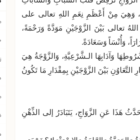
لَبَاً، وَهِيَ مِنْ أَعْظَمِ نِعَمِ اللهِ تعالى على
م
للهُ تعالى بَيْنَ الزَّوْجَيْنِ مَوَدَّةً وَرَحْمَةً،
﴿ي
ارَاً، وَأُنْسَاً وَسَعَادَةً.
َشُرُوطِهَا وَآدَابِهَا الـشَّرْعِيَّةِ، وَالزَّوْجَةُ هِيَ
ز
رِ التَّعَاوُنِ بَيْنَ الزَّوْجَيْنِ بِمِقْدَارِ مَا تَكُونُ
ح
م
تَحَدَّثُ هَذَا عَنِ الزَّوَاجِ، يَتَبَادَرُ إلى الذِّهْنِ
ق
ه