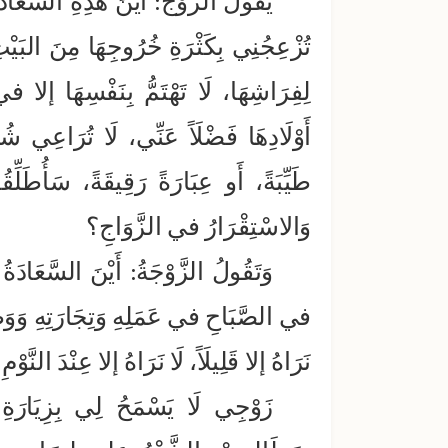
يَقُولُ الزَّوْجُ: أَيْنَ هَذِهِ السَّعَاد
تُزْعِجُنِي بِكَثْرَةِ خُرُوجِهَا مِنَ البَيْتِ،
لِفِرَاشِهَا، لَا تَهْتَمُّ بِنَفْسِهَا إلا في ا
أَوْلَادِهَا فَضْلَاً عَنِّي، لَا تُرَاعِي ش
طَيِّبَةً، أَو عِبَارَةً رَقِيقَةً، سَأُطَلِّق
وَالاسْتِقْرَارُ في الزَّوَاجِ؟
وَتَقُولُ الزَّوْجَةُ: أَيْنَ السَّعَادَة
في الصَّبَاحِ في عَمَلِهِ وَتِجَارَتِهِ وَوَظِي
نَرَاهُ إلا قَلِيلَاً، لَا نَرَاهُ إلا عِنْدَ النَّوْم
زَوْجِي لَا يَسْمَحُ لِي بِزِيَارَةِ الأَ