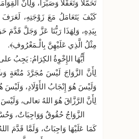
تَحَمُّلَاً وَتَعَقُّلَاً وَصَبْرَاً، وَلِأَنَّ القِوَام
كَيْفَ يَتَعَامَلُ مَعَ زَوْجَتِهِ، لَعَرَفَ
بِيَدِهِ، وَلِهَذَا رَبُّنَا عَزَّ وَجَلَّ قَدَّم
مِثْلُ الَّذِي عَلَيْهِنَّ بِالْـمَعْرُوفِ﴾.
أَيُّهَا الإِخْوِةُ الكِرَامُ: يَجِبُ على ال
لِأَنَّ الزَّوَاجَ لَيْسَ مُجَرَّدَ مُتْعَةٍ وَش
وَلَيْسَ هُوَ إِنْجَابُ الأَوْلَادِ، وَلَيْسَ هُ
لِأَنَّ الرَّزَّاقَ هُوَ اللهُ تعالى، وَلَيْسَ ا
الزَّوَاجُ حُقُوقٌ وَوَاجِبَاتٌ، وَحُسْنُ
كَمَا عَلَيْهَا وَاجِبَاتٌ، وَلَمَّا قَدَّمَ ا