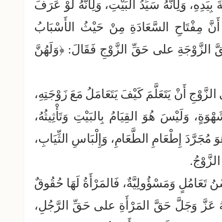
َةَ بِيَدِهِ، وَلِأَنَّهُ سَيِّدُ البَيْتِ، وَلِأَنَّهُ لَوْ عَرَفَ
 أَنَّ مِفْتَاحِ السَّعَادَةِ مِنْ حَيْثُ الأَسْبَابُ
َ حَقَّ الزَّوْجَةِ على حَقِّ الزَّوْجِ فَقَالَ: ﴿وَلَهُنَّ
زَّوْجِ أَنْ يَتَعَلَّمَ كَيْفَ يَتَعَامَلُ مَعَ زَوْجَتِهِ،
َهْوَةٍ، وَلَيْسَ هُوَ القِيَامُ بِالبَيْتِ وَتَأْثِيثُهُ،
وَ مُجَرَّدَ إِطْعَامِ الطَّعَامِ، وَإِلْبَاسِ الثِّيَابِ،
لزَّوْجُ.
 تَعَامُلٍ وَمَسْؤُولِيَّةٌ، فَالمَرْأَةُ لَهَا حُقُوقٌ
للهُ عَزَّ وَجَلَّ حَقَّ المَرْأَةِ على حَقِّ الرَّجُلِ،