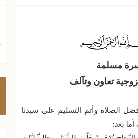
سرة مسلمة
فضل الصلاة وأتم التسليم على سيدنا
أما بعد
:
َةُ الزَّوَاجِ تُرْقِصُ قَلْبَ الشَّبَابِ وَالشَّابَّاتِ
ف