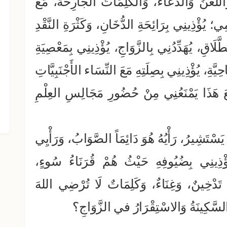
لَّعْنُ وَالدُّعَاءُ، وَالكَلِمَاتُ الجَارِحَةُ، مَعَ
ي؛ يُؤْذِينِي بِرَائِحَةِ الدُّخَانِ، وَكَثْرَةِ النَّقْدِ
طَّلَاقِ، يُهَدِّدُنِي بِالزَّوَاجِ، يُؤْذِينِي بِمَعْصِيَةِ
َّةِ، يُؤْذِينِي بِصِلَتِهِ مَعَ النِّسَاء الأَجْنَبِيَّاتِ
هَذَا يَمْنَعُنِي مِنْ حُضُورِ مَجَالِسِ العِلْمِ
الجزء الحادي عشر من الفتاوى
الشرعية
 يَسْتَشِيرُ، رَأْيُهُ هُوَ دَائِمَاً الصَّوَابُ، وَرَأْيِي
يُؤْذِينِي بِضُيُوفِهِ حَيْثُ هُمْ قُرَنَاءُ سُوءٍ،
 تَدْخِينٌ، وَغِنَاءٌ، وَكَلِمَاتٌ لَا تُرْضِي اللهَ
السَّكِينَةُ وَالاسْتِقْرَارُ في الزَّوَاجِ؟