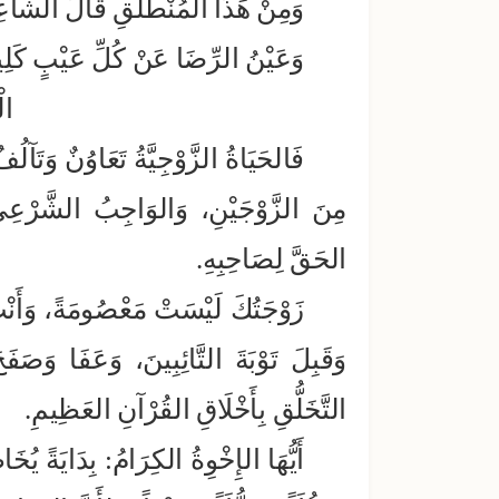
وَمِنْ هَذَا المُنْطَلَقِ قَالَ الشَّاعِ
وَعَيْنُ الرِّضَا عَنْ كُلِّ عَيْبٍ كَلِيل
ال
فَالحَيَاةُ الزَّوْجِيَّةُ تَعَاوُنٌ وَتَآل
مِنَ الزَّوْجَيْنِ، وَالوَاجِبُ الشَّرْعِي
الحَقَّ لِصَاحِبِهِ.
زَوْجَتُكَ لَيْسَتْ مَعْصُومَةً، وَأَنْتَ ك
وَقَبِلَ تَوْبَةَ التَّائِبِينَ، وَعَفَا وَصَف
التَّخَلُّقِ بِأَخْلَاقِ القُرْآنِ العَظِيمِ.
أَيُّهَا الإِخْوِةُ الكِرَامُ: بِدَايَةً يُخَ