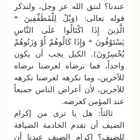
عندنا؟ لنتق الله عز وجل، ولنذكر
قوله تعالى: {وَيْلٌ لِلْمُطَفِّفِينَ *
الَّذِينَ إِذَا اكْتَالُوا عَلَى النَّاسِ
يَسْتَوْفُونَ * وَإِذَا كَالُوهُمْ أَوْ وَزَنُوهُمْ
يُخْسِرُونَ}. الكيل يجب أن يكون
واحداً، فما نرضاه لعرضنا نرضاه
للآخرين، وما نكرهه لعرضنا نكرهه
للآخرين، لأن أعراض الناس جميعاً
عند المؤمن كعرضه.
ثالثاً: هل يا ترى من إكرام
الضيف أن تقدم الخادمة الضيافة
للضيف؟ إكرام الضيف عندنا أن