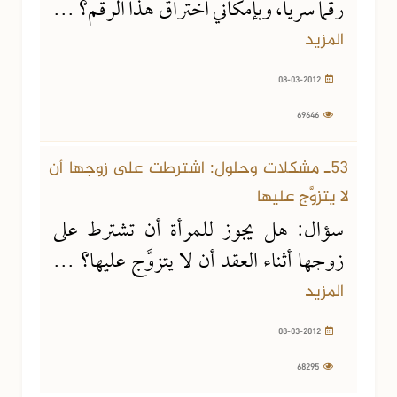
رقماً سرياً، وبإمكاني اختراق هذا الرقم؟ ...
المزيد
08-03-2012
69646
08-03-2012
68295 مشاهدة
53ـ مشكلات وحلول: اشترطت على زوجها أن
لا يتزوَّج عليها
سؤال: هل يجوز للمرأة أن تشترط على
زوجها أثناء العقد أن لا يتزوَّج عليها؟ ...
المزيد
08-03-2012
68295
21-01-2012
62716 مشاهدة