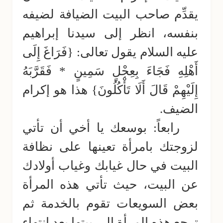
يقدِّم صاحب البيت الضيافة لضيفه
بنفسه، انظر إلى سيدنا إبراهيم
عليه السلام يقول تعالى: {فَرَاغَ إِلَى
أَهْلِهِ فَجَاءَ بِعِجْلٍ سَمِينٍ * فَقَرَّبَهُ
إِلَيْهِمْ قَالَ أَلَا تَأْكُلُونَ} هذا هو إكرام
الضيف.
رابعاً: بوسعك يا أخي أن تأتي
لزوجتك بامرأة تعينها على نظافة
البيت في حال غيابك وغياب أولادك
عن البيت، حيث تأتي هذه المرأة
بعض السويعات تقوم بالخدمة ثم
ترجع هذه المرأة إلى بيتها بعد انتهاء