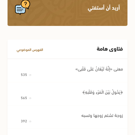
أريد أن أستفتي
فتاوى هامة
الفهرس الموضوعي
معنى «إِنَّهُ لَيُغَانُ عَلَى قَلْبِي»
535
﴿يَحُولُ بَيْنَ الْمَرْءِ وَقَلْبِهِ﴾
565
زوجة تشتم زوجها وتسبه
392