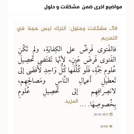
مواضيع اخرى ضمن مشكلات و حلول
04-07-2013
26105 مشاهدة
56ـ مشكلات وحلول: الترك ليس حجة في
التحريم
فالفَتوى فَرضٌ على الكِفايَةِ، ولم تَكُنِ
الفَتوى فَرضَ عَينٍ، لأنَّها تَقتَضي تَحصِيلَ
عُلومٍ جَمَّةٍ، فَلَو كُلِّفَها كُلُّ وَاحِدٍ لأَفضَى إلى
تَعطيلِ أَعمالِ النَّاسِ ومَصالِحِهِم،
لانصِرافِهِم إلى تَحصِيلِ عُلومٍ
المزيد
بِخُصوصِهَا. ...
04-07-2013
26105
04-07-2013
26714 مشاهدة