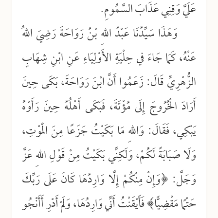
عَلَيَّ وَقِنِي عَذَابَ السَّمُومِ.
وَهَذَا سَيِّدُنَا عَبْدُ اللهِ بْنُ رَوَاحَةَ رَضِيَ اللهُ
عَنْهُ، كَمَا جَاءَ في حِلْيَةِ الأَوْلِيَاءِ عَنِ ابْنِ شِهَابٍ
الزُّهْرِيِّ قَالَ: زَعَمُوا أَنَّ ابْنَ رَوَاحَةَ، بَكَى حِينَ
أَرَادَ الْخُرُوجَ إِلَى مُؤْتَةَ، فَبَكَى أَهْلُهُ حِينَ رَأَوْهُ
يَبْكِي، فَقَالَ: وَاللهِ مَا بَكَيْتُ جَزَعًا مِنَ الْمَوْتِ،
وَلَا صَبَابَةً لَكُمْ، وَلَكِنِّي بَكَيْتُ مِنْ قَوْلِ اللهِ عَزَّ
وَجَلَّ: ﴿وَإِنْ مِنْكُمْ إِلَّا وَارِدُهَا كَانَ عَلَى رَبِّكَ
حَتْمًا مَقْضِيًّا﴾ فَأَيْقَنْتُ أَنِّي وَارِدُهَا، وَلَمْ أَدْرِ أَأَنْجُو