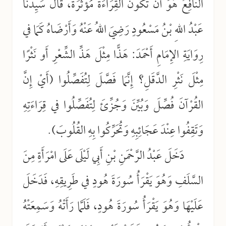
النَّافِعُ هُوَ أَنْ تَكُونَ القِرَاءَةُ مُؤَثِّرَةً، قَالَ سَيِدُنَا
عَبْدُ اللهِ بْنُ مَسْعُودٍ رَضِيَ اللهُ عَنْهُ وَأَرْضَاهُ كَمَا في
رِوَايَةِ الإِمَامِ أَحْمَدَ: هَذًّا مِثْلَ هَذِّ الشِّعْرِ أَو نَثْرًا
مِثْلَ نَثْرِ الدَّقَلِ؟ إِنَّمَا فَصَّلَ لِتُفَصِّلُوا (أَيْ إِنَّ
القُرْآنَ فُصِّلَ وَبُيِّنَ وَجُزِّئَ لِتُفَصِّلُوا في قِرَاءَتِهِ
وَتَقِفُوا عِنْدَ عَجَائِبِهِ وَتُحَرِّكُوا بِهِ القُلُوبَ).
دَخَلَ عَبْدُ الرَّحْمَنِ بْنِ أَبِي لَيْلَى عَلَى امْرَأَةٍ مِنَ
السَّلَفِ وَهُوَ يَقْرَأُ سُورَةَ هُودٍ في طَرِيقِهِ، فَدَخَلَ
عَلَيْهَا وَهُوَ يَقْرَأُ سُورَةَ هُودٍ، فَلَمَّا رَأَتْهُ وَسَمِعَتْهُ