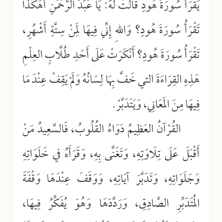
يَقْرَأُ سُورَةَ هُودٍ قَالَتْ لَهُ: يَا عَبْدَ الرَّحْمَنِ أَهَكَذَا
تَقْرَأُ سُورَةَ هُودٍ؟ وَاللهِ إِنِّي فِيهَا لَمِنْ سِتَّةِ أَشْهُرٍ،
تَقْرَأُ سُورَةَ هُودٍ؟ أَنْكَرَتْ عَلَى أَحَدِ طُلَّابِ العِلْمِ
هَذِهِ القِرَاءَةَ التي خَفَّ بِهَا لِسَانُهُ وَلَمْ يَقِفْ عِنْدَ مَا
فِيهَا مِنَ المَعَانِي، وَيَتَدَبَّرْ.
القُرْآنُ العَظِيمُ دَوَاءُ القُلُوبُ، فَالسَّعِيدُ مَنْ
أَقْبَلَ عَلَى تِلَاوَتِهِ، وَتَغَنَّى بِهِ، وَقَرَأَهُ في خَلَوَاتِهِ
وَجَلَوَاتِهِ، وَتَدَبَّرَ آيَاتِهِ، وَوَقَفَ عِنْدَهَا وَقْفَةَ
المُتَدَبِّرِ الصَّادِقِ، وَرَدَّدَهَا وَهُوَ يُفَكِّرُ فِيهَا،