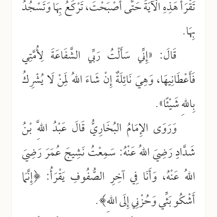
تَقْرَأُ هَذِهِ الْآيَةَ حَتَّى أَصْبَحْتَ، تَرْكَعُ بِهَا وَتَسْجُدُ
بِهَا.
قَالَ: «إِنِّي سَأَلْتُ رَبِّي الشَّفَاعَةَ لِأُمَّتِي
فَأَعْطَانِيهَا، وَهِيَ نَائِلَةٌ إِنْ شَاءَ اللهُ لِمَنْ لَا يُشْرِكُ
بِاللهِ شَيْئًا».
وَرَوَى الإِمَامُ البُخَارِيُّ قَالَ عَبْدُ اللَّهِ بْنُ
شَدَّادٍ رَضِيَ اللهُ عَنْهُ: سَمِعْتُ نَشِيجَ عُمَرَ رَضِيَ
اللهُ عَنْهُ، وَأَنَا فِي آخِرِ الصُّفُوفِ يَقْرَأُ: ﴿إِنَّمَا
أَشْكُو بَثِّي وَحُزْنِي إِلَى اللهِ﴾.