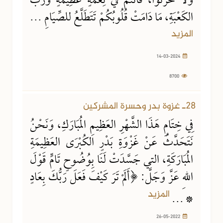
وَلَا تَحْزَنُوا، فَأَنْتُمْ في نِعْمَةٍ عَظِيمَةٍ وَرَبِّ
الكَعْبَةِ، مَا دَامَتْ قُلُوبُكُمْ تَتَطَلَّعُ للصِّيَامِ ...
المزيد
14-03-2024
8700
26-05-2022
2113 مشاهدة
28ـ غزوة بدر وحسرة المشركين
فِي خِتَامِ هَذَا الشَّهْرِ العَظِيمِ المُبَارَكِ، وَنَحْنُ
نَتَحَدَّثُ عَنْ غَزْوَةِ بَدْرٍ الكُبْرَى العَظِيمَةِ
المُبَارَكَةِ، التي جَسَّدَتْ لَنَا بِوُضُوحٍ تَامٍّ قَوْلَ
اللهِ عَزَّ وَجَلَّ: ﴿أَلَمْ تَرَ كَيْفَ فَعَلَ رَبُّكَ بِعَادٍ
المزيد
* ...
26-05-2022