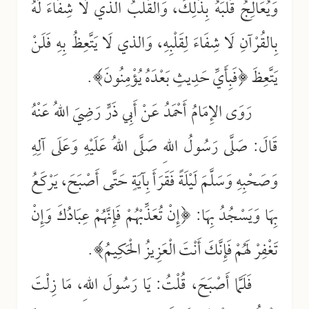
وَيُعَالِجُ قَلْبَهُ بِذَلِكَ، وَالقَلْبُ الذي لَا شِفَاءَ لَهُ
بِالقُرْآنِ لَا شِفَاءَ لِقَلْبِهِ، وَالذي لَا يَتَّعِظُ بِهِ فَلَنْ
يَتَّعِظَ ﴿فَبِأَيِّ حَدِيثٍ بَعْدَهُ يُؤْمِنُونَ﴾.
رَوَى الإِمَامُ أَحْمَدُ عَنْ أَبِي ذَرٍّ رَضِيَ اللهُ عَنْهُ
قَالَ: صَلَّى رَسُولُ اللهِ صَلَّى اللهُ عَلَيْهِ وَعَلَى آلِهِ
وَصَحْبِهِ وَسَلَّمَ لَيْلَةً فَقَرَأَ بِآيَةٍ حَتَّى أَصْبَحَ، يَرْكَعُ
بِهَا وَيَسْجُدُ بِهَا: ﴿إِنْ تُعَذِّبْهُمْ فَإِنَّهُمْ عِبَادُكَ وَإِنْ
تَغْفِرْ لَهُمْ فَإِنَّكَ أَنْتَ الْعَزِيزُ الْحَكِيمُ﴾.
فَلَمَّا أَصْبَحَ، قُلْتُ: يَا رَسُولَ اللهِ، مَا زِلْتَ