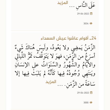
المزيد
عَلَى النَّاسِ ...
29-04-2022
3034
29-04-2022
3000 مشاهدة
24ـ أقوام عاشوا عيش السعداء
الزَّمَنُ يَمضِي ولا يَعُودُ، ولَيسَ هُناكَ شَيءٌ
أسرَعُ من الزَّمَنِ، فهوَ لا يَتَوَقَّفُ، تَمُرُّ اللَّيالِي
والأيَّامُ والشُّهُورُ والسَّنَوَاتُ على الإنسَانِ
ويَنتَهِي وُجُودُهُ فِيها كَأَنَّهُ لم يَلبَثْ فِيها إلا
المزيد
سَاعَةً من الزَّمَنِ. ...
29-04-2022
3000