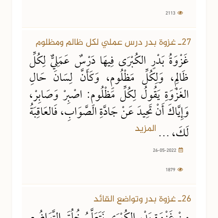
2113
26-05-2022
1879 مشاهدة
27ـ غزوة بدر درس عملي لكل ظالم ومظلوم
غَزْوَةُ بَدْرٍ الكُبْرَى فِيهَا دَرْسٌ عَمَلِيٌّ لِكُلِّ
ظَالِمٍ، وَلِكُلِّ مَظْلُومٍ، وَكَأَنَّ لِسَانَ حَالِ
الغَزْوَةِ يَقُولُ لِكُلِّ مَظْلُومٍ: اصْبِرْ وَصَابِرْ،
وَإِيَّاكَ أَنْ تَحِيدَ عَنْ جَادَّةِ الصَّوَابِ، فَالعَاقِبَةُ
المزيد
لَكَ، ...
26-05-2022
1879
29-04-2022
1651 مشاهدة
26ـ غزوة بدر وتواضع القائد