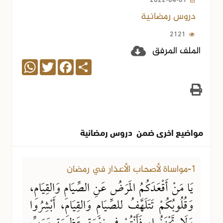
دروس رمضانية
2121
الملف المرفق
WhatsApp
Twitter
Facebook
Share
مواضيع اخرى ضمن دروس رمضانية
14-03-2024
8700 مشاهدة
1-مواساة لأصحاب الأعذار في رمضان
يَا مَنْ أَقْعَدَكُمُ المَرَضُ عَنِ الصِّيَامِ وَالقِيَامِ،
وَقُلُوبُكُمْ تَتَلَهَّفُ للصِّيَامِ وَالقِيَامِ، أَبْشِرُوا