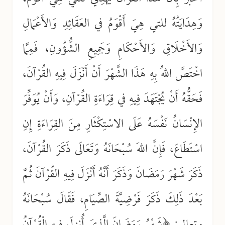
وَهِدَايَتُهُ للتي هِيَ أَقْوَمُ في العَقَائِدِ وَالأَعْمَالِ
وَالأَخْلَاقِ وَالأَحْكَامِ وَجَمِيعِ الشُّؤُونِ، فَمِمَّا
اخْتَصَّ اللهُ بِهِ هَذَا الشَّهْرَ أَنْ أَنْزَلَ فِيهِ القُرْآنَ،
فَحَقُّهُ أَنْ يُجْتَهَدَ فِيهِ في قِرَاءَةِ القُرْآنِ، وَأَنْ يُوَفِّرَ
الإِنْسَانُ نَفْسَهُ عَلَى الاسْتِكْثَارِ مِنَ القِرَاءَةِ إِنِ
اسْتَطَاعَ، فَإِنَّ اللهَ سُبْحَانَهُ وَتَعَالَى ذَكَرَ القُرْآنَ،
ذَكَرَ شَهْرَ رَمَضَانَ وَذَكَرَ أَنَّهُ أَنْزَلَ فِيهِ القُرْآنَ ثُمَّ
بَعْدَ ذَلِكَ ذَكَرَ فَرْضِيَّةَ الصِّيَامِ، فَقَالَ سُبْحَانَهُ