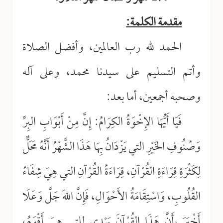
مقدمة الكلمة:
الحمد لله رب العالمين، وأفضل الصلاة
وأتم التسليم على سيدنا محمد، وعلى آله
وصحبه أجمعين، أما بعد:
فَيَا أَيُّهَا الإِخْوَةُ الكِرَامُ: إِنَّ مِنْ أَبْوَابِ البِرِّ
وَصُنُوفِ الخَيْرِ التي يَزْدَانُ بِهَا هَذَا الشَّهْرُ أَنَّهُ مَحَلٌّ
لِكَثْرَةِ قِرَاءَةِ القُرْآنِ، قِرَاءَةُ القُرْآنِ التي هِيَ شِفَاءُ
القُلُوبِ، وَاسْتِقَامَةُ الأَحْوَالِ، فَإِنَّ اللهَ جَلَّ وَعَلَا
أَخْبَرَ بِأَنَّ هَذَا القُرْآنَ يَهْدِي للتي هِيَ أَقْوَمُ،