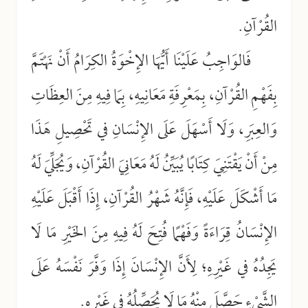
القُرْآنِ.
فَالوَاجِبُ عَلَيْنَا أَيُّهَا الإِخْوَةُ الكِرَامُ أَنْ نَهْتَمَّ
بِفَهْمِ القُرْآنِ، بِمَعْرِفَةِ مَعَانِيهِ، بِمَا فِيهِ مِنَ العِظَاتِ
وَالعِبَرِ، وَلَا أَسْهَلَ عَلَى الإِنْسَانِ في تَحْصِيلِ هَذَا
مِنْ أَنْ يَقْتَنِيَ كِتَابًا يُبَيِّنُ لَهُ مَعَانِيَ القُرْآنِ، وَيُجَلِّيَ لَهُ
مَا أَشْكَلَ عَلَيْهِ، فَإِنَّهُ شَهْرُ القُرْآنِ، إِذَا أَقْبَلَ عَلَيْهِ
الإِنْسَانُ قِرَاءَةً وَفَهْمًا فُتِحَ لَهُ فِيهِ مِنَ الخَيْرِ مَا لَا
يَجِدُهُ في غَيْرِهِ؛ لِأَنَّ الإِنْسَانَ إِذَا وَفَّرَ نَفْسَهُ عَلَى
الشَّيْءِ حَصَّلَ مِنْهُ مَا لَا يُحَصِّلُهُ في غَيْرِهِ.