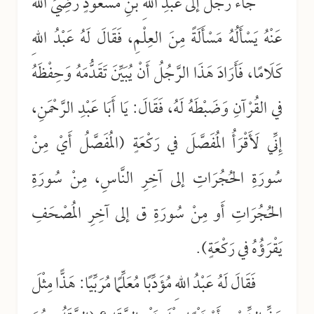
جَاءَ رَجُلٌ إلى عَبْدِ اللهِ بْنِ مَسْعُودٍ رَضِيَ اللهُ
عَنْهُ يَسْأَلُهُ مَسْأَلَةً مِنَ العِلْمِ، فَقَالَ لَهُ عَبْدُ اللهِ
كَلَامًا، فَأَرَادَ هَذَا الرَّجُلُ أَنْ يُبَيِّنَ تَقَدُّمَهُ وَحِفْظَهُ
في القُرْآنِ وَضَبْطَهُ لَهُ، فَقَالَ: يَا أَبَا عَبْدِ الرَّحْمَنِ،
إِنِّي لَأَقْرَأُ المُفَصَّلَ في رَكْعَةٍ (المُفَصَّلُ أَيْ مِنْ
سُورَةِ الحُجُرَاتِ إلى آخِرِ النَّاسِ، مِنْ سُورَةِ
الحُجُرَاتِ أَو مِنْ سُورَةِ ق إلى آخِرِ المُصْحَفِ
يَقْرَؤُهُ في رَكْعَةٍ).
فَقَالَ لَهُ عَبْدُ اللهِ مُؤَدِّبًا مُعَلِّمًا مُرَبِّيًا: هَذًّا مِثْلَ