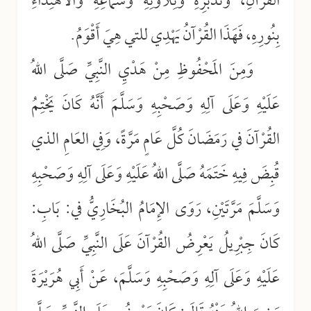
القُرْآنِ، وَتَدَبُّرِهِ وَتِلَاوَتِهِ وَسَمَاعِهِ وَالاهْتِدَاءِ
بِنُورِهِ، فَهَذَا القُرْآنُ يَهْدِي للتي هِيَ أَقْوَمُ.
وَمِنَ المَحْفُوظِ مِنْ هَدْيِ النَّبِيِّ صَلَّى اللهُ
عَلَيْهِ وَعَلَى آلِهِ وَصَحْبِهِ وَسَلَّمَ أَنَّهُ كَانَ يَخْتِمُ
القُرْآنَ في رَمَضَانَ كُلَّ عَامٍ مَرَّةً، وَفِي العَامِ الذي
قُبِضَ فِيهِ خَتَمَهُ صَلَّى اللهُ عَلَيْهِ وَعَلَى آلِهِ وَصَحْبِهِ
وَسَلَّمَ مَرَّتَيْنِ، رَوَى الإِمَامُ البُخَارِيُّ في: بَابِ:
كَانَ جِبْرِيلُ يَعْرِضُ القُرْآنَ عَلَى النَّبِيِّ صَلَّى اللهُ
عَلَيْهِ وَعَلَى آلِهِ وَصَحْبِهِ وَسَلَّمَ، عَنْ أَبِي هُرَيْرَةَ