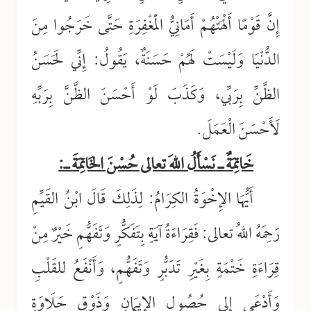
إِنَّ قَوْمًا أَلْهَتْهُمْ أَمَانِيُّ الْمَغْفِرَةِ حَتَّى خَرَجُوا مِنَ
الدُّنْيَا وَلَيْسَتْ لَهُمْ حَسَنَةٌ، يَقُولُ: إِنِّي لَحَسَنُ
الظَّنِّ بِرَبِّي، وَكَذَبَ لَوْ أَحْسَنَ الظَّنَّ بِرَبِّهِ
لَأَحْسَنَ الْعَمَلَ.
خَاتِمَةٌ ـ نَسْأَلُ اللهَ تعالى حُسْنَ الخَاتِمَةَ ـ:
أَيُّهَا الإِخْوَةُ الكِرَامُ: لِذَلِكَ قَالَ ابْنُ القَيِّمِ
رَحِمَهُ اللهُ تعالى: فَقِرَاءَةُ آيَةٍ بِتَفَكُّرٍ وَتَفَهُّمٍ خَيْرٌ مِنْ
قِرَاءَةِ خَتْمَةٍ بِغَيْرِ تَدَبُّرٍ وَتَفَهُّمٍ، وَأَنْفَعُ للقَلْبِ
وَأَدْعَى إلى حُصُولِ الإِيمَانِ وَذَوْقِ حَلَاوَةِ