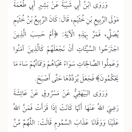
وَرَوَى ابْنُ أَبِي شَيْبَةَ عَنْ بَشِيرٍ أَبِي طُعْمَةَ
مَوْلَى الرَّبِيعِ بْنِ خُثَيْمٍ، قَالَ: كَانَ الرَّبِيعُ بْنُ خُثَيْمٍ
يُصَلِّي، فَمَرَّ بِهَذِهِ الْآيَةِ: ﴿أَمْ حَسِبَ الَّذِينَ
اجْتَرَحُوا السَّيِّئَاتِ أَنْ نَجْعَلَهُمْ كَالَّذِينَ آمَنُوا
وَعَمِلُوا الصَّالِحَاتِ سَوَاءً مَحْيَاهُمْ وَمَمَاتُهُمْ سَاءَ مَا
يَحْكُمُونَ﴾ فَجَعَلَ يُرَدِّدُهَا حَتَّى أَصْبَحَ.
وَرَوَى البَيْهَقِيُّ عَنْ مَسْرُوقٍ عَنْ عَائِشَةَ
رَضِيَ اللهُ عَنْهَا أَنَّهَا كَانَتْ إِذَا قَرَأَتْ فَمَنَّ اللهُ
عَلَيْنَا وَوَقَانَا عَذَابَ السَّمُومِ قَالَتْ: اللَّهُمَّ مُنَّ