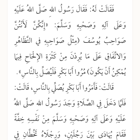
فَقَالَتْ لَهُ: فَقَالَ رَسُولُ اللهِ صَلَّى اللهُ عَلَيْهِ
وَعَلَى آلِهِ وَصَحْبِهِ وَسَلَّمَ: «إِنَّكُنَّ لَأَنْتُنَّ
صَوَاحِبُ يُوسُفَ (مِثْلُ صَوَاحِبِهِ في التَّظَاهُرِ
وَالاتِّفَاقِ عَلَى مَا يُرِدْنَ مِنْ كَثْرَةِ الإِلْحَاحِ فِيمَا
يُمْكِنُ أَنْ يَكُونَ) مُرُوا أَبَا بَكْرٍ فَلْيُصَلِّ بِالنَّاسِ».
قَالَتْ: فَأَمَرُوا أَبَا بَكْرٍ يُصَلِّي بِالنَّاسِ، قَالَتْ:
فَلَمَّا دَخَلَ فِي الصَّلَاةِ وَجَدَ رَسُولُ اللهِ صَلَّى اللهُ
عَلَيْهِ وَعَلَى آلِهِ وَصَحْبِهِ وَسَلَّمَ مِنْ نَفْسِهِ خِفَّةً
فَقَامَ يُهَادَى بَيْنَ رَجُلَيْنِ، وَرِجْلَاهُ تَخُطَّانِ فِي