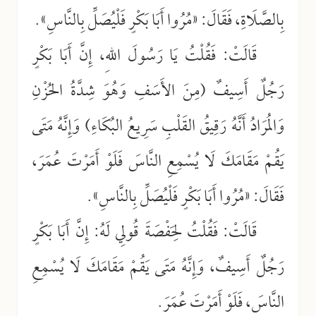
بِالصَّلَاةِ، فَقَالَ: «مُرُوا أَبَا بَكْرٍ فَلْيُصَلِّ بِالنَّاسِ».
قَالَتْ: فَقُلْتُ يَا رَسُولَ اللهِ، إِنَّ أَبَا بَكْرٍ
رَجُلٌ أَسِيفٌ (مِنَ الأَسَفِ وَهُوَ شِدَّةُ الحُزْنِ
وَالمُرَادُ أَنَّهُ رَقِيقُ القَلْبِ سَرِيعُ البُكَاءِ) وَإِنَّهُ مَتَى
يَقُمْ مَقَامَكَ لَا يُسْمِعِ النَّاسَ فَلَوْ أَمَرْتَ عُمَرَ،
فَقَالَ: «مُرُوا أَبَا بَكْرٍ فَلْيُصَلِّ بِالنَّاسِ».
قَالَتْ: فَقُلْتُ لِحَفْصَةَ قُولِي لَهُ: إِنَّ أَبَا بَكْرٍ
رَجُلٌ أَسِيفٌ، وَإِنَّهُ مَتَى يَقُمْ مَقَامَكَ لَا يُسْمِعِ
النَّاسَ، فَلَوْ أَمَرْتَ عُمَرَ.