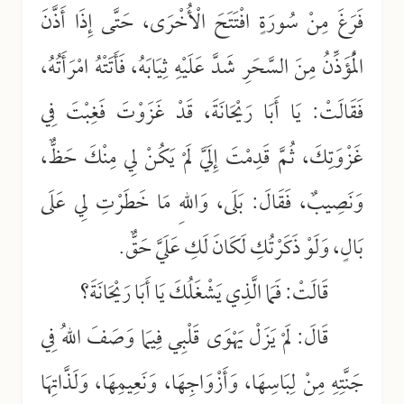
فَرَغَ مِنْ سُورَةٍ افْتَتَحَ الْأُخْرَى، حَتَّى إِذَا أَذَّنَ
الْمُؤَذِّنُ مِنَ السَّحَرِ شَدَّ عَلَيْهِ ثِيَابَهُ، فَأَتَتْهُ امْرَأَتُهُ،
فَقَالَتْ: يَا أَبَا رَيْحَانَةَ، قَدْ غَزَوْتَ فَغِبْتَ فِي
غَزْوَتِكَ، ثُمَّ قَدِمْتَ إِلَيَّ لَمْ يَكُنْ لِي مِنْكَ حَظٌّ،
وَنَصِيبٌ، فَقَالَ: بَلَى، وَاللهِ مَا خَطَرْتِ لِي عَلَى
بَالٍ، وَلَوْ ذَكَرْتُكِ لَكَانَ لَكِ عَلَيَّ حَقٌّ.
قَالَتْ: فَمَا الَّذِي يَشْغَلُكَ يَا أَبَا رَيْحَانَةَ؟
قَالَ: لَمْ يَزَلْ يَهْوَى قَلْبِي فِيمَا وَصَفَ اللهُ فِي
جَنَّتِهِ مِنْ لِبَاسِهَا، وَأَزْوَاجِهَا، وَنَعِيمِهَا، وَلَذَّاتِهَا