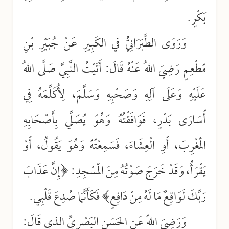
بَكْرٍ.
وَرَوَى الطَّبَرَانِيُّ في الكَبِيرِ عَنْ جُبَيْرِ بْنِ
مُطْعِمٍ رَضِيَ اللهُ عَنْهُ قَالَ: أَتَيْتُ النَّبِيَّ صَلَّى اللهُ
عَلَيْهِ وَعَلَى آلِهِ وَصَحْبِهِ وَسَلَّمَ، لِأُكَلِّمَهُ فِي
أُسَارَى بَدْرٍ، فَوَافَقْتُهُ وَهُوَ يُصَلِّي بِأَصْحَابِهِ
الْمَغْرِبَ، أَوِ الْعِشَاءَ، فَسَمِعْتُهُ وَهُوَ يَقُولُ، أَوْ
يَقْرَأُ، وَقَدْ خَرَجَ صَوْتُهُ مِنَ الْمَسْجِدِ: ﴿إِنَّ عَذَابَ
رَبِّكَ لَوَاقِعٌ مَا لَهُ مِنْ دَافِعٍ﴾ فَكَأَنَّمَا صُدِعَ قَلْبِي.
وَرَضِيَ اللهُ عَنِ الحَسَنِ البَصْرِيِّ الذي قَالَ: