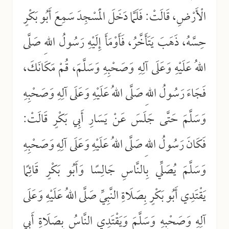
الْأَرْضِ، قَالَتْ: فَلَمَّا دَخَلَ الْمَسْجِدَ سَمِعَ أَبُو بَكْرٍ
حِسَّهُ، ذَهَبَ يَتَأَخَّرُ، فَأَوْمَأَ إِلَيْهِ رَسُولُ اللهِ صَلَّى
اللهُ عَلَيْهِ وَعَلَى آلِهِ وَصَحْبِهِ وَسَلَّمَ، قُمْ مَكَانَكَ،
فَجَاءَ رَسُولُ اللهِ صَلَّى اللهُ عَلَيْهِ وَعَلَى آلِهِ وَصَحْبِهِ
وَسَلَّمَ حَتَّى جَلَسَ عَنْ يَسَارِ أَبِي بَكْرٍ قَالَتْ:
فَكَانَ رَسُولُ اللهِ صَلَّى اللهُ عَلَيْهِ وَعَلَى آلِهِ وَصَحْبِهِ
وَسَلَّمَ يُصَلِّي بِالنَّاسِ جَالِسًا وَأَبُو بَكْرٍ قَائِمًا
يَقْتَدِي أَبُو بَكْرٍ بِصَلَاةِ النَّبِيِّ صَلَّى اللهُ عَلَيْهِ وَعَلَى
آلِهِ وَصَحْبِهِ وَسَلَّمَ وَيَقْتَدِي النَّاسُ بِصَلَاةِ أَبِي