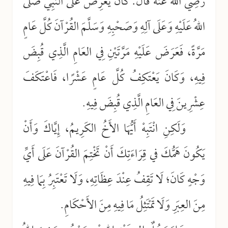
رَضِيَ اللهُ عَنْهُ قَالَ: كَانَ يَعْرِضُ عَلَى النَّبِيِّ صَلَّى
اللهُ عَلَيْهِ وَعَلَى آلِهِ وَصَحْبِهِ وَسَلَّمَ القُرْآنَ كُلَّ عَامٍ
مَرَّةً، فَعَرَضَ عَلَيْهِ مَرَّتَيْنِ فِي العَامِ الَّذِي قُبِضَ
فِيهِ، وَكَانَ يَعْتَكِفُ كُلَّ عَامٍ عَشْرًا، فَاعْتَكَفَ
عِشْرِينَ فِي العَامِ الَّذِي قُبِضَ فِيهِ.
وَلَكِنِ انْتَبِهْ أَيُّهَا الأَخُ الكَرِيمُ، إِيَّاكَ وَأَنْ
يَكُونَ هَمُّكَ في قِرَاءَتِكَ أَنْ تَخْتِمَ القُرْآنَ عَلَى أَيِّ
وَجْهٍ كَانَ؛ لَا تَقِفُ عِنْدَ عِظَاتِهِ، وَلَا تَعْتَبِرُ بِمَا فِيهِ
مِنَ العِبَرِ وَلَا تَمْتَثِلُ مَا فِيهِ مِنَ الأَحْكَامِ.