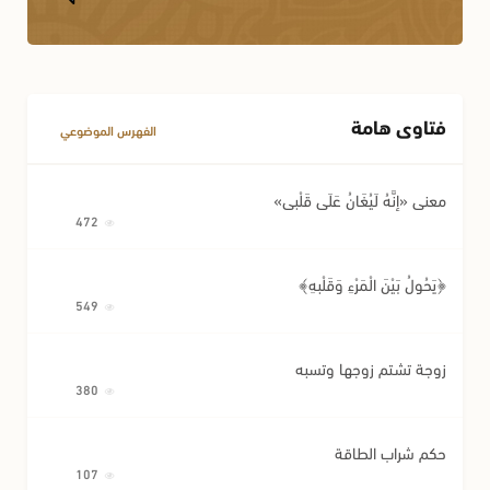
فتاوى هامة
الفهرس الموضوعي
معنى «إِنَّهُ لَيُغَانُ عَلَى قَلْبِي»
472
﴿يَحُولُ بَيْنَ الْمَرْءِ وَقَلْبِهِ﴾
549
زوجة تشتم زوجها وتسبه
380
حكم شراب الطاقة
107