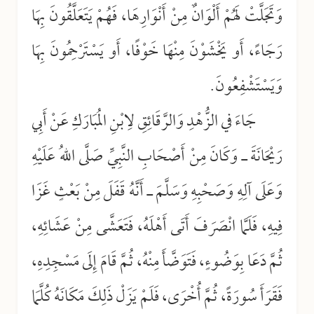
وَتَجَلَّتْ لَهُمْ أَلْوَانٌ مِنْ أَنْوَارِهَا، فَهُمْ يَتَعَلَّقُونَ بِهَا
رَجَاءً، أَو يَخْشَوْنَ مِنْهَا خَوْفًا، أَو يَسْتَرْحِمُونَ بِهَا
وَيَسْتَشْفِعُونَ.
جَاءَ في الزُّهْدِ وَالرَّقَائِقِ لِابْنِ المُبَارَكِ عَنْ أَبِي
رَيْحَانَةَ ـ وَكَانَ مِنْ أَصْحَابِ النَّبِيِّ صَلَّى اللهُ عَلَيْهِ
وَعَلَى آلِهِ وَصَحْبِهِ وَسَلَّمَ ـ أَنَّهُ قَفَلَ مِنْ بَعْثٍ غَزَا
فِيهِ، فَلَمَّا انْصَرَفَ أَتَى أَهْلَهُ، فَتَعَشَّى مِنْ عَشَائِهِ،
ثُمَّ دَعَا بِوَضُوءٍ، فَتَوَضَّأَ مِنْهُ، ثُمَّ قَامَ إِلَى مَسْجِدِهِ،
فَقَرَأَ سُورَةً، ثُمَّ أُخْرَى، فَلَمْ يَزَلْ ذَلِكَ مَكَانَهُ كُلَّمَا