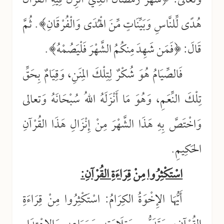
وتعالى: ﴿شَهْرُ رَمَضَانَ الَّذِيَ أُنزِلَ فِيهِ الْقُرْآنُ
هُدًى لِّلنَّاسِ وَبَيِّنَاتٍ مِّنَ الْهُدَى وَالْفُرْقَانِ﴾. ثُمَّ
قَالَ: ﴿فَمَن شَهِدَ مِنكُمُ الشَّهْرَ فَلْيَصُمْهُ﴾.
فَالصِّيَامُ هُوَ شُكْرٌ لِتِلْكَ المِنَنِ، وَقِيَامٌ بِحَقِّ
تِلْكَ النِّعَمِ، وَهُوَ مَا أَنْزَلَهُ اللهُ سُبْحَانَهُ وَتعالى
وَاخْتَصَّ بِهِ هَذَا الشَّهْرَ مِنْ إِنْزَالِ هَذَا القُرْآنِ
الحَكِيمِ.
اسْتَكْثِرُوا مِنْ قِرَاءَةِ القُرْآنِ:
أَيُّهَا الإِخْوَةُ الكِرَامُ: اسْتَكْثِرُوا مِنْ قِرَاءَةِ