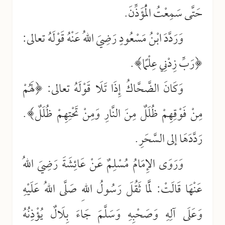
حَتَّى سَمِعْتُ الْمُؤَذِّنَ.
وَرَدَّدَ ابْنُ مَسْعُودٍ رَضِيَ اللهُ عَنْهُ قَوْلَهُ تعالى:
﴿رَبِّ زِدْنِي عِلْمًا﴾.
وَكَانَ الضَّحَّاكُ إِذَا تَلَا قَوْلَهُ تعالى: ﴿لَهُمْ
مِنْ فَوْقِهِمْ ظُلَلٌ مِنَ النَّارِ وَمِنْ تَحْتِهِمْ ظُلَلٌ﴾.
رَدَّدَهَا إلى السَّحَرِ.
وَرَوَى الإِمَامُ مُسْلِمٌ عَنْ عَائِشَةَ رَضِيَ اللهُ
عَنْهَا قَالَتْ: لَمَّا ثَقُلَ رَسُولُ اللهِ صَلَّى اللهُ عَلَيْهِ
وَعَلَى آلِهِ وَصَحْبِهِ وَسَلَّمَ جَاءَ بِلَالٌ يُؤْذِنُهُ