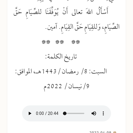
أَسْأَلُ اللهَ تعالى أَنْ يُوَفِّقَنَا للصِّيَامِ حَقَّ
الصِّيَامِ، وَللقِيَامِ حَقَّ القِيَامِ. آمين.
** ** **
تاريخ الكلمة:
السبت: 8/ رمضان /1443هـ، الموافق:
9/نيسان / 2022م
2022-04-09