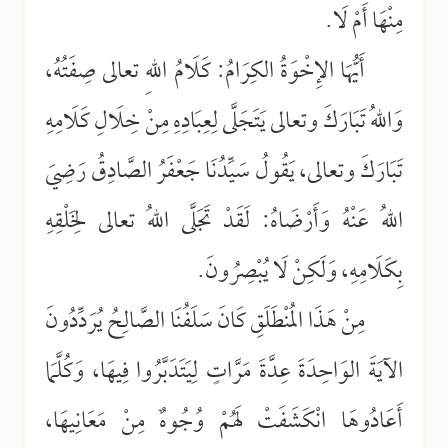
مِنْهَا أَمْ لَا.
أَيُّهَا الإِخْوَةُ الكِرَامُ: كَلَامُ اللهِ تعالى صِفَتُهُ،
وَاللهُ تَبَارَكَ وتعالى يَتَجَلَّى لِعِبَادِهِ مِنْ خِلَالِ كَلَامِهِ
تَبَارَكَ وتعالى، يَقُولُ سَيِّدُنَا جَعْفَرُ الصَّادِقُ رَضِيَ
اللهُ عَنْهُ وَأَرْضَاهُ: لَقَدْ تَجَلَّى اللهُ تعالى لِخَلْقِهِ
بِكَلَامِهِ، وَلَكِنْ لَا يُبْصِرُونَ.
مِنْ هَذَا المُنْطَلَقِ كَانَ سَلَفُنَا الصَّالِحُ يُرَدِّدُونَ
الآيَةَ الوَاحِدَةَ عِدَّةَ مَرَّاتٍ لِيَتَدَبَّرُوا فِيهَا، وَكُلَّمَا
أَعَادُوهَا انْكَشَفَتْ لَهُمْ وُجُوهٌ مِنْ مَعَانِيهَا،