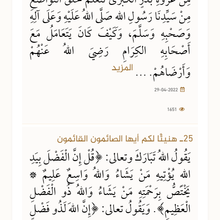
مِنْ غَزْوَةِ بَدْرٍ الكُبْرَى نَتَعَلَّمُ خُلُقَ التَّوَاضُعِ
مِنْ سَيِّدِنَا رَسُولِ اللهِ صَلَّى اللهُ عَلَيْهِ وَعَلَى آلِهِ
وَصَحْبِهِ وَسَلَّمَ، وَكَيْفَ كَانَ يَتَعَامَلُ مَعَ
أَصْحَابِهِ الكِرَامِ رَضِيَ اللهُ عَنْهُمْ
المزيد
وَأَرْضَاهُمْ. ...
29-04-2022
1651
29-04-2022
3034 مشاهدة
25ـ هنيئًا لكم أيها الصائمون القائمون
يَقُولُ اللهُ تَبَارَكَ وتعالى: ﴿قُلْ إِنَّ الْفَضْلَ بِيَدِ
اللهِ يُؤْتِيهِ مَنْ يَشَاءُ وَاللهُ وَاسِعٌ عَلِيمٌ *
يَخْتَصُّ بِرَحْمَتِهِ مَنْ يَشَاءُ وَاللهُ ذُو الْفَضْلِ
الْعَظِيمِ﴾. وَيَقُولُ تعالى: ﴿إِنَّ اللهَ لَذُو فَضْلٍ