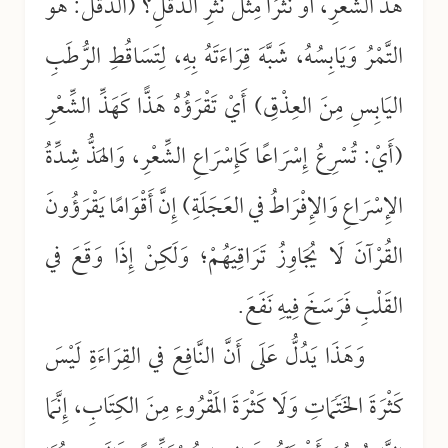
هَذِّ الشِّعْرِ، أَوْ نَثْرًا مِثْلَ نَثْرِ الدَّقَلِ؟ (الدَّقَلُ: هُوَ
التَّمْرُ وَيَابِسُهُ، شَبَّهَ قِرَاءَتَهُ بِهِ، لِتَسَاقُطِ الرُّطَبِ
اليَابِسِ مِنَ العِذْقِ) أَيْ تَقْرَؤُهُ هَذًّا كَهَذِّ الشِّعْرِ
(أَيْ: تُسْرِعُ إِسْرَاعًا كَإِسْرَاعِ الشِّعْرِ، وَالهَذُّ شِدِّةُ
الإِسْرَاعِ وَالإِفْرَاطُ في العَجَلَةِ) إِنَّ أَقْوَامًا يَقْرَؤُونَ
القُرْآنَ لَا يُجَاوِزُ تَرَاقِيَهُمْ؛ وَلَكِنْ إِذَا وَقَعَ في
القَلْبِ فَرَسَخَ فِيهِ نَفَعَ.
وَهَذَا يَدُلُّ عَلَى أَنَّ النَّافِعَ في القِرَاءَةِ لَيْسَ
كَثْرَةَ الخَتَمَاتِ وَلَا كَثْرَةَ المَقْرُوءِ مِنَ الكِتَابِ، إِنَّمَا