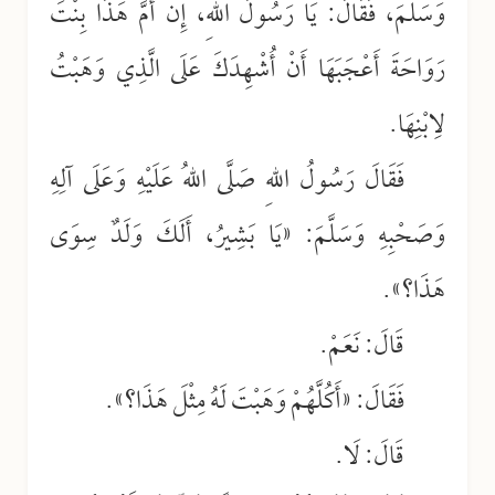
وَسَلَّمَ، فَقَالَ: يَا رَسُولَ اللهِ، إِنَّ أُمَّ هَذَا بِنْتَ
رَوَاحَةَ أَعْجَبَهَا أَنْ أُشْهِدَكَ عَلَى الَّذِي وَهَبْتُ
لِابْنِهَا.
فَقَالَ رَسُولُ اللهِ صَلَّى اللهُ عَلَيْهِ وَعَلَى آلِهِ
وَصَحْبِهِ وَسَلَّمَ: «يَا بَشِيرُ، أَلَكَ وَلَدٌ سِوَى
هَذَا؟».
قَالَ: نَعَمْ.
فَقَالَ: «أَكُلَّهُمْ وَهَبْتَ لَهُ مِثْلَ هَذَا؟».
قَالَ: لَا.