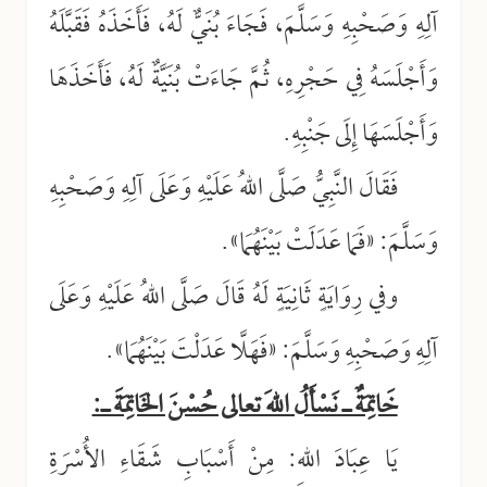
آلِهِ وَصَحْبِهِ وَسَلَّمَ، فَجَاءَ بُنَيٌّ لَهُ، فَأَخَذَهُ فَقَبَّلَهُ
وَأَجْلَسَهُ فِي حَجْرِهِ، ثُمَّ جَاءَتْ بُنَيَّةٌ لَهُ، فَأَخَذَهَا
وَأَجْلَسَهَا إِلَى جَنْبِهِ.
فَقَالَ النَّبِيُّ صَلَّى اللهُ عَلَيْهِ وَعَلَى آلِهِ وَصَحْبِهِ
وَسَلَّمَ: «فَمَا عَدَلَتْ بَيْنَهُمَا».
وفي رِوَايَةٍ ثَانِيَةٍ لَهُ قَالَ صَلَّى اللهُ عَلَيْهِ وَعَلَى
آلِهِ وَصَحْبِهِ وَسَلَّمَ: «فَهَلَّا عَدَلْتَ بَيْنَهُمَا».
خَاتِمَةٌ ـ نَسْأَلُ اللهَ تعالى حُسْنَ الخَاتِمَةَ ـ:
يَا عِبَادَ اللهِ: مِنْ أَسْبَابِ شَقَاءِ الأُسْرَةِ