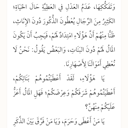
وَتَفَكُّكِهَا، عَدَمُ العَدْلِ في العَطِيَّةِ حَالَ الحَيَاةِ؛
الكَثِيرُ مِنَ الرِّجَالِ يُعْطُونَ الذُّكُورَ دُونَ الإِنَاثِ،
ظَنًّا مِنْهُمْ أَنَّ هَؤُلَاءِ امْتِدَادٌ لَهُمْ، فَيَجِبُ أَنْ يَكُونَ
المَالُ لَهُمْ دُونَ البَنَاتِ، وَالبَعْضُ يَقُولُ: نَحْنُ لَا
نُعْطِي أَمْوَالَنَا لِأَصْهَارِنَا.
يَا هَؤُلَاءِ، لَقَدْ أَعْطَيْتُمُوهُمْ بَنَاتِكُمْ،
أَعْطَيْتُمُوهُمْ شَرَفَكُمْ وَعِرْضَكُمْ؛ فَهَلِ المَالُ أَعَزُّ
عَلَيْكُمْ مِنْهُنَّ؟
يَا مَنْ أَعْطَى وَحَرَمَ، وَيَا مَنْ فَرَّقَ بَيْنَ الذَّكَرِ