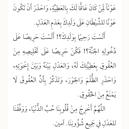
عَوْنَاً لِمَنْ كَانَ عَاقًّا لَكَ بِالعَطِيَّةِ، وَاحْذَرْ أَنْ تَكُونَ
عَوْنًا للشَّيْطَانِ عَلَى وَلَدِكَ بِعَدَمِ العَدْلِ.
أَلَسْتَ رَحِيمًا بِوَلَدِكَ؟! أَلَسْتَ حَرِيصًا عَلَى
دُخُولِهِ الجَنَّةَ؟! فَكُنْ حَرِيصًا عَلَى تَخْلِيصِهِ مِنَ
العُقُوقِ بِعَطِيَّتِكَ لَهُ، وَالعَدْلِ بَيْنَهُ وَبَيْنَ إِخْوَتِهِ،
وَاحْذَرِ الظُّلْمَ وَالجَوْرَ، وَتَذَكَّرْ بِأَنَّ العُقُوقَ لَا
يَمْنَعُ مِنَ الحُقُوقِ.
اللَّهُمَّ أَخْرِجْ مِنْ قُلُوبِنَا حُبَّ الدُّنْيَا، وَوَفِّقْنَا
للعَدْلِ في جَمِيعِ شُؤُونِنَا. آمين.