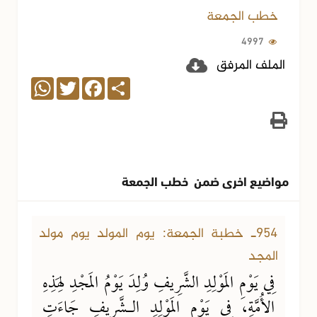
خطب الجمعة
4997
الملف المرفق
WhatsApp
Twitter
Facebook
Share
مواضيع اخرى ضمن خطب الجمعة
28-08-2025
4505 مشاهدة
954ـ خطبة الجمعة: يوم المولد يوم مولد
المجد
فِي يَوْمِ المَوْلِدِ الشَّرِيفِ وُلِدَ يَوْمُ المَجْدِ لِهَذِهِ
الأُمَّةِ، فِي يَوْمِ المَوْلِدِ الـشَّرِيفِ جَاءَتِ