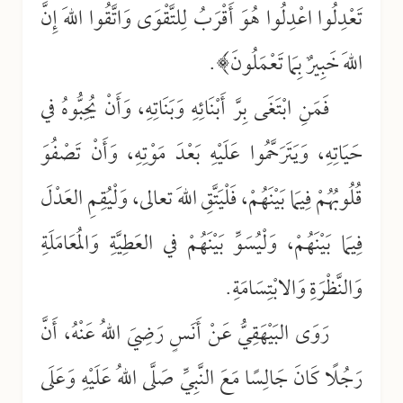
تَعْدِلُوا اعْدِلُوا هُوَ أَقْرَبُ لِلتَّقْوَى وَاتَّقُوا اللهَ إِنَّ
اللهَ خَبِيرٌ بِمَا تَعْمَلُونَ﴾.
فَمَنِ ابْتَغَى بِرَّ أَبْنَائِهِ وَبَنَاتِهِ، وَأَنْ يُحِبُّوهُ في
حَيَاتِهِ، وَيَتَرَحَّمُوا عَلَيْهِ بَعْدَ مَوْتِهِ، وَأَنْ تَصْفُوَ
قُلُوبُهُمْ فِيمَا بَيْنَهُمْ، فَلْيَتَّقِ اللهَ تعالى، وَلْيُقِمِ العَدْلَ
فِيمَا بَيْنَهُمْ، وَلْيُسَوِّ بَيْنَهُمْ في العَطِيَّةِ وَالمُعَامَلَةِ
وَالنَّظْرَةِ وَالابْتِسَامَةِ.
رَوَى البَيْهَقِيُّ عَنْ أَنَسٍ رَضِيَ اللهُ عَنْهُ، أَنَّ
رَجُلًا كَانَ جَالِسًا مَعَ النَّبِيِّ صَلَّى اللهُ عَلَيْهِ وَعَلَى