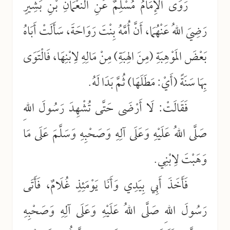
رَوَى الإِمَامُ مُسْلِمٌ عَنِ النُّعْمَانِ بْنِ بَشِيرٍ
رَضِيَ اللهُ عَنْهُمَا، أَنَّ أُمَّهُ بِنْتَ رَوَاحَةَ، سَأَلَتْ أَبَاهُ
بَعْضَ المَوْهِبَةِ (مِنَ الهِبَةِ) مِنْ مَالِهِ لِابْنِهَا، فَالْتَوَى
بِهَا سَنَةً (أَيْ: مَطَلَهَا) ثُمَّ بَدَا لَهُ.
فَقَالَتْ: لَا أَرْضَى حَتَّى تُشْهِدَ رَسُولَ اللهِ
صَلَّى اللهُ عَلَيْهِ وَعَلَى آلِهِ وَصَحْبِهِ وَسَلَّمَ عَلَى مَا
وَهَبْتَ لِابْنِي.
فَأَخَذَ أَبِي بِيَدِي وَأَنَا يَوْمَئِذٍ غُلَامٌ، فَأَتَى
رَسُولَ اللهِ صَلَّى اللهُ عَلَيْهِ وَعَلَى آلِهِ وَصَحْبِهِ