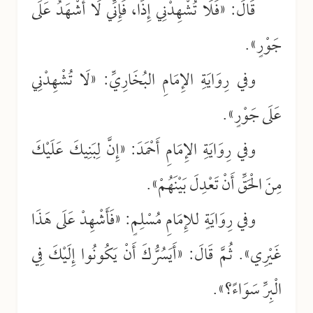
قَالَ: «فَلَا تُشْهِدْنِي إِذًا، فَإِنِّي لَا أَشْهَدُ عَلَى
جَوْرٍ».
وفي رِوَايَةِ الإِمَامِ البُخَارِيِّ: «لَا تُشْهِدْنِي
عَلَى جَوْرٍ».
وفي رِوَايَةِ الإِمَامِ أَحْمَدَ: «إِنَّ لِبَنِيكَ عَلَيْكَ
مِنَ الْحَقِّ أَنْ تَعْدِلَ بَيْنَهُمْ».
وفي رِوَايَةٍ للإِمَامِ مُسْلِمٍ: «فَأَشْهِدْ عَلَى هَذَا
غَيْرِي». ثُمَّ قَالَ: «أَيَسُرُّكَ أَنْ يَكُونُوا إِلَيْكَ فِي
الْبِرِّ سَوَاءً؟».