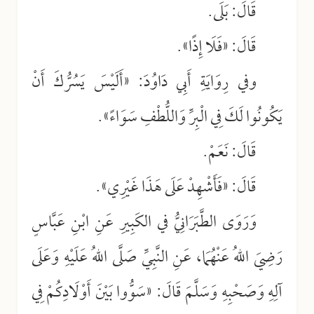
قَالَ: بَلَى.
قَالَ: «فَلَا إِذًا».
وفي رِوَايَةِ أَبِي دَاوُدَ: «أَلَيْسَ يَسُرُّكَ أَنْ
يَكُونُوا لَكَ فِي الْبِرِّ وَاللُّطْفِ سَوَاءً».
قَالَ: نَعَمْ.
قَالَ: «فَأَشْهِدْ عَلَى هَذَا غَيْرِي».
وَرَوَى الطَّبَرَانِيُّ في الكَبِيرِ عَنِ ابْنِ عَبَّاسٍ
رَضِيَ اللهُ عَنْهُمَا، عَنِ النَّبِيِّ صَلَّى اللهُ عَلَيْهِ وَعَلَى
آلِهِ وَصَحْبِهِ وَسَلَّمَ قَالَ: «سَوُّوا بَيْنَ أَوْلَادِكُمْ فِي