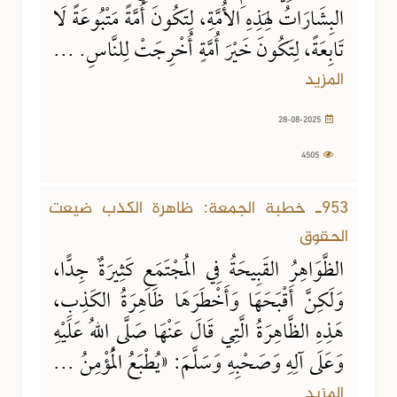
البِشَارَاتُ لِهَذِهِ الأُمَّةِ، لِتَكُونَ أُمَّةً مَتْبُوعَةً لَا
تَابِعَةً، لِتَكُونَ خَيْرَ أُمَّةٍ أُخْرِجَتْ لِلنَّاسِ. ...
المزيد
28-08-2025
4505
22-08-2025
8343 مشاهدة
953ـ خطبة الجمعة: ظاهرة الكذب ضيعت
الحقوق
الظَّوَاهِرُ القَبِيحَةُ فِي المُجْتَمَعِ كَثِيرَةٌ جِدًّا،
وَلَكِنَّ أَقْبَحَهَا وَأَخْطَرَهَا ظَاهِرَةُ الكَذِبِ،
هَذِهِ الظَّاهِرَةُ الَّتِي قَالَ عَنْهَا صَلَّى اللهُ عَلَيْهِ
وَعَلَى آلِهِ وَصَحْبِهِ وَسَلَّمَ: «يُطْبَعُ الْمُؤْمِنُ ...
المزيد