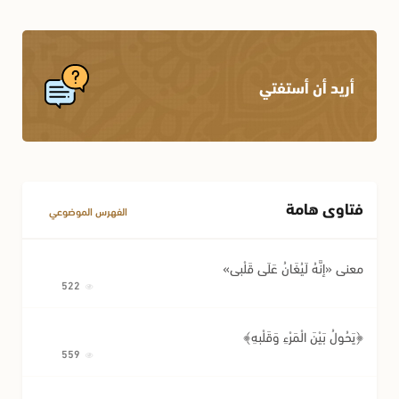
أريد أن أستفتي
فتاوى هامة
الفهرس الموضوعي
معنى «إِنَّهُ لَيُغَانُ عَلَى قَلْبِي»
522
﴿يَحُولُ بَيْنَ الْمَرْءِ وَقَلْبِهِ﴾
559