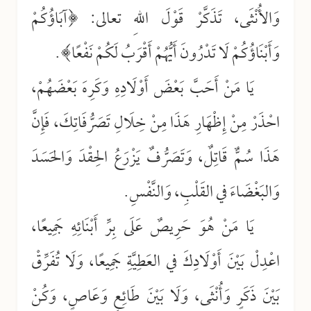
وَالأُنْثَى، تَذَكَّرْ قَوْلَ اللهِ تعالى: ﴿آبَاؤُكُمْ
وَأَبْنَاؤُكُمْ لَا تَدْرُونَ أَيُّهُمْ أَقْرَبُ لَكُمْ نَفْعًا﴾.
يَا مَنْ أَحَبَّ بَعْضَ أَوْلَادِهِ وَكَرِهَ بَعْضَهُمْ،
احْذَرْ مِنْ إِظْهَارِ هَذَا مِنْ خِلَالِ تَصَرُّفَاتِكَ، فَإِنَّ
هَذَا سُمٌّ قَاتِلٌ، وَتَصَرُّفٌ يَزْرَعُ الحِقْدَ وَالحَسَدَ
وَالبَغْضَاءَ في القَلْبِ، وَالنَّفْسِ.
يَا مَنْ هُوَ حَرِيصٌ عَلَى بِرِّ أَبْنَائِهِ جَمِيعًا،
اعْدِلْ بَيْنَ أَوْلَادِكَ في العَطِيَّةِ جَمِيعًا، وَلَا تُفَرِّقْ
بَيْنَ ذَكَرٍ وَأُنْثَى، وَلَا بَيْنَ طَائِعٍ وَعَاصٍ، وَكُنْ