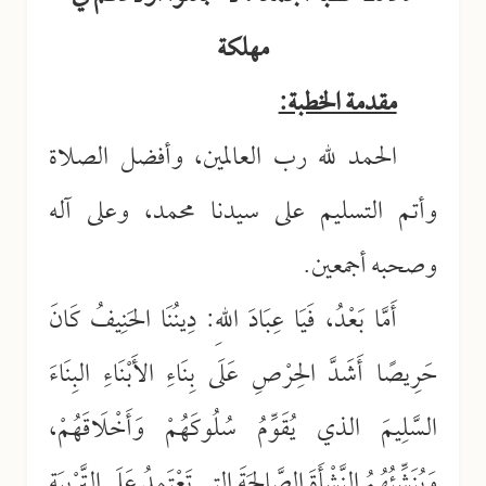
مهلكة
مقدمة الخطبة:
الحمد لله رب العالمين، وأفضل الصلاة
وأتم التسليم على سيدنا محمد، وعلى آله
وصحبه أجمعين.
أَمَّا بَعْدُ، فَيَا عِبَادَ اللهِ: دِينُنَا الحَنِيفُ كَانَ
حَرِيصًا أَشَدَّ الحِرْصِ عَلَى بِنَاءِ الأَبْنَاءِ البِنَاءَ
السَّلِيمَ الذي يُقَوِّمُ سُلُوكَهُمْ وَأَخْلَاقَهُمْ،
وَيُنَشِّئُهُمُ النَّشْأَةَ الصَّالِحَةَ التي تَعْتَمِدُ عَلَى التَّرْبِيَةِ