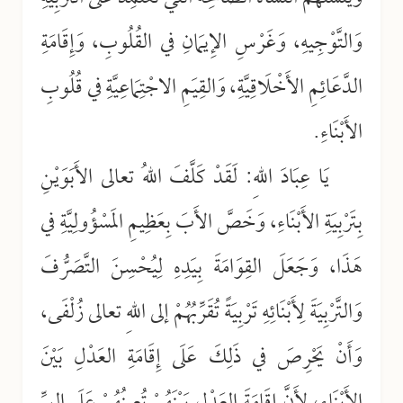
وَالتَّوْجِيهِ، وَغَرْسِ الإِيمَانِ في القُلُوبِ، وَإِقَامَةِ
الدَّعَائِمِ الأَخْلَاقِيَّةِ، وَالقِيَمِ الاجْتِمَاعِيَّةِ في قُلُوبِ
الأَبْنَاءِ.
يَا عِبَادَ اللهِ: لَقَدْ كَلَّفَ اللهُ تعالى الأَبَوَيْنِ
بِتَرْبِيَةِ الأَبْنَاءِ، وَخَصَّ الأَبَ بِعَظِيمِ المَسْؤُولِيَّةِ في
هَذَا، وَجَعَلَ القِوَامَةَ بِيَدِهِ لِيُحْسِنَ التَّصَرُّفَ
وَالتَّرْبِيَةَ لِأَبْنَائِهِ تَرْبِيَةً تُقَرِّبُهُمْ إلى اللهِ تعالى زُلْفَى،
وَأَنْ يَحْرِصَ في ذَلِكَ عَلَى إِقَامَةِ العَدْلِ بَيْنَ