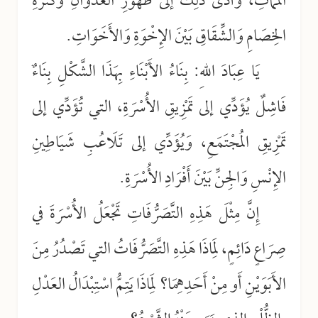
المَمَاتِ، وَأَدَّى ذَلِكَ إلى ظُهُورِ العُدْوَانِ وَكَثْرَةِ
الخِصَامِ وَالشِّقَاقِ بَيْنَ الإِخْوَةِ وَالأَخَوَاتِ.
يَا عِبَادَ اللهِ: بِنَاءُ الأَبْنَاءِ بِهَذَا الشَّكْلِ بِنَاءٌ
فَاشِلٌ يُؤَدِّي إلى تَمْزِيقِ الأُسْرَةِ، التي تُؤَدِّي إلى
تَمْزِيقِ المُجْتَمَعِ، وَيُؤَدِّي إلى تَلَاعُبِ شَيَاطِينِ
الإِنْسِ وَالجِنِّ بَيْنَ أَفْرَادِ الأُسْرَةِ.
إِنَّ مِثْلَ هَذِهِ التَّصَرُّفَاتِ تَجْعَلُ الأُسْرَةَ في
صِرَاعٍ دَائِمٍ، لِمَاذَا هَذِهِ التَّصَرُّفَاتُ التي تَصْدُرُ مِنَ
الأَبَوَيْنِ أَو مِنْ أَحَدِهِمَا؟ لِمَاذَا يَتِمُّ اسْتِبْدَالُ العَدْلِ