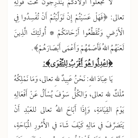
لَا تَجْعَلُوا أَوْلَادَكُمْ يَنْدَرِجُونَ تَحْتَ قَوْلِهِ
تعالى: ﴿فَهَلْ عَسَيْتُمْ إِنْ تَوَلَّيْتُمْ أَنْ تُفْسِدُوا فِي
الْأَرْضِ وَتُقَطِّعُوا أَرْحَامَكُمْ * أُولَئِكَ الَّذِينَ
لَعَنَهُمُ اللهُ فَأَصَمَّهُمْ وَأَعْمَى أَبْصَارَهُمْ﴾.
﴿اعْدِلُوا هُوَ أَقْرَبُ لِلتَّقْوَى﴾:
يَا عِبَادَ اللهِ: نَحْنُ عَبِيدٌ للهِ تعالى، وَمَا نَمْلِكُهُ
مُلْكٌ للهِ تعالى، وَالكُلُّ سَوْفَ يُسْأَلُ عَنْ أَفْعَالِهِ
يَوْمَ القِيَامَةِ، وَإِذَا أَبَاحَ اللهُ تعالى للعَبْدِ أَنْ
يَتَصَرَّفَ في مَالِهِ كَيْفَ شَاءَ في الأُمُورِ المُبَاحَةِ،