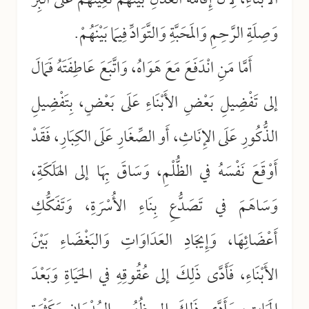
الأَبْنَاءِ، لِأَنَّ إِقَامَةَ العَدْلِ بَيْنَهُمْ تُعِينُهُمْ عَلَى البِرِّ
وَصِلَةِ الرَّحِمِ وَالمَحَبَّةِ وَالتَّوَادِّ فِيمَا بَيْنَهُمْ.
أَمَّا مَنِ انْدَفَعَ مَعَ هَوَاهُ، وَاتَّبَعَ عَاطِفَتَهُ فَمَالَ
إلى تَفْضِيلِ بَعْضِ الأَبْنَاءِ عَلَى بَعْضٍ، بِتَفْضِيلِ
الذُّكُورِ عَلَى الإِنَاثِ، أَو الصِّغَارِ عَلَى الكِبَارِ، فَقَدْ
أَوْقَعَ نَفْسَهُ في الظُّلْمِ، وَسَاقَ بِهَا إلى الهَلَكَةِ،
وَسَاهَمَ في تَصَدُّعِ بِنَاءِ الأُسْرَةِ، وَتَفَكُّكِ
أَعْضَائِهَا، وَإِيجَادِ العَدَاوَاتِ وَالبَغْضَاءِ بَيْنَ
الأَبْنَاءِ، فَأَدَّى ذَلِكَ إلى عُقُوقِهِ في الحَيَاةِ وَبَعْدَ