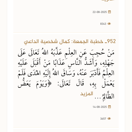
22-08-2025
8343
14-08-2025
3657 مشاهدة
952ـ خطبة الجمعة: كمال شخصية الداعي
مَنْ حُجِبَ عَنِ العِلْمِ عَذَّبَهُ اللهُ تَعَالَى عَلَى
جَهْلِهِ، وَأَشَدُّ النَّاسِ عَذَابًا مَنْ أَقْبَلَ عَلَيْهِ
العِلْمُ فَأَدْبَرَ عَنْهُ، وَسَاقَ اللهُ إِلَيْهِ الهُدَى فَلَمْ
يَعْمَلْ بِهِ، قَالَ تَعَالَى: ﴿وَيَوْمَ يَعَضُّ
المزيد
الظَّالِمُ ...
14-08-2025
3657
08-08-2025
5802 مشاهدة