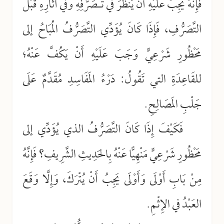
فَإِنَّهُ يَجِبُ عَلَيْهِ أَنْ يَنْظُرَ في تَـصَرُّفِهِ وفي آثَارِهِ قَبْلَ
التَّصَرُّفِ، فَإِذَا كَانَ يُؤَدِّي التَّصَرُّفُ المُبَاحُ إلى
مَحْظُورٍ شَرْعِيٍّ وَجَبَ عَلَيْهِ أَنْ يَكُفَّ عَنْهُ؛
للقَاعِدَةِ التي تَقُولُ: دَرْءُ المَفَاسِدِ مُقَدَّمٌ عَلَى
جَلْبِ المَصَالِحِ.
فَكَيْفَ إِذَا كَانَ التَّصَرُّفُ الذي يُؤَدِّي إلى
مَحْظُورٍ شَرْعِيٍّ مَنْهِيًّا عَنْهُ بِالحَدِيثِ الشَّرِيفِ؟ فَإِنَّهُ
مِنْ بَابِ أَوْلَى وَأَوْلَى يَجِبُ أَنْ يُتْرَكَ، وَإِلَّا وَقَعَ
العَبْدُ في الإِثْمِ.