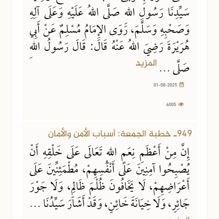
سَيِّدِنَا رَسُولِ اللهِ صَلَّى اللهُ عَلَيْهِ وَعَلَى آلِهِ
وَصَحْبِهِ وَسَلَّمَ، رَوَى الإِمَامُ مُسْلِمٌ عَنْ أَبِي
هُرَيْرَةَ رَضِيَ اللهُ عَنْهُ قَالَ: قَالَ رَسُولُ اللهِ
المزيد
صَلَّى ...
01-08-2025
6005
24-07-2025
10099 مشاهدة
949ـ خطبة الجمعة: أسباب الأمن والأمان
إِنَّ مِنْ أَعْظَمِ نِعَمِ اللهِ تَعَالَى عَلَى خَلْقِهِ أَنْ
يُصْبِحُوا آمِنِينَ عَلَى أَنْفُسِهِمْ، مُطْمَئِنِّينَ عَلَى
أَعْرَاضِهِمْ، لَا يَخَافُونَ ظُلْمَ ظَالِمٍ، وَلَا جَوْرَ
جَائِرٍ، وَلَا خِيَانَةَ خَائِنٍ، وَقَدْ أَشَارَ سَيِّدُنَا ...