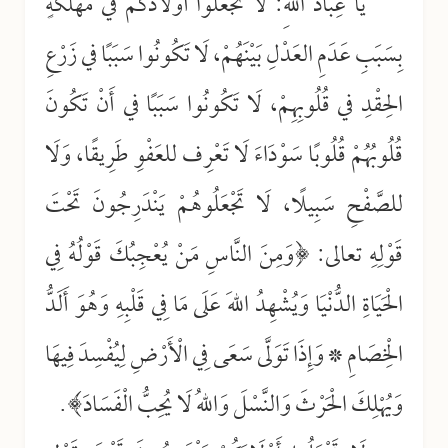
يَا عِبَادَ اللهِ: لَا تَجْعَلُوا أَوْلَادَكُمْ في مَهْلَكَةٍ
بِسَبَبِ عَدَمِ العَدْلِ بَيْنَهُمْ، لَا تَكُونُوا سَبَبًا في زَرْعِ
الحِقْدِ في قُلُوبِهِمْ، لَا تَكُونُوا سَبَبًا في أَنْ تَكُونَ
قُلُوبُهُمْ قُلُوبًا سَوْدَاءَ لَا تَعْرِف للعَفْوِ طَرِيقًا، وَلَا
للصَّفْحِ سَبِيلًا، لَا تَجْعَلُوهُمْ يَنْدَرِجُونَ تَحْتَ
قَوْلِهِ تعالى: ﴿وَمِنَ النَّاسِ مَنْ يُعْجِبُكَ قَوْلُهُ فِي
الْحَيَاةِ الدُّنْيَا وَيُشْهِدُ اللهَ عَلَى مَا فِي قَلْبِهِ وَهُوَ أَلَدُّ
الْخِصَامِ * وَإِذَا تَوَلَّى سَعَى فِي الْأَرْضِ لِيُفْسِدَ فِيهَا
وَيُهْلِكَ الْحَرْثَ وَالنَّسْلَ وَاللهُ لَا يُحِبُّ الْفَسَادَ﴾.