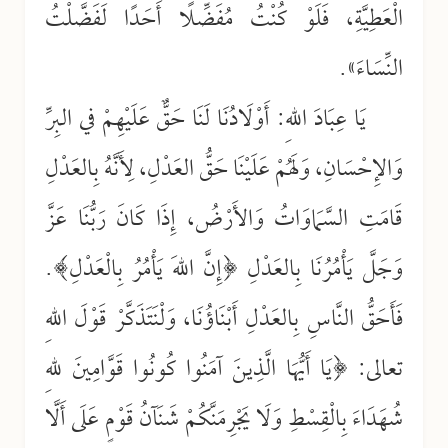
الْعَطِيَّةِ، فَلَوْ كُنْتُ مُفَضِّلًا أَحَدًا لَفَضَّلْتُ
النِّسَاءَ».
يَا عِبَادَ اللهِ: أَوْلَادُنَا لَنَا حَقٌّ عَلَيْهِمْ في البِرِّ
وَالإِحْسَانِ، وَلَهُمْ عَلَيْنَا حَقُّ العَدْلِ، لِأَنَّهُ بِالعَدْلِ
قَامَتِ السَّمَاوَاتُ وَالأَرْضُ، إِذَا كَانَ رَبُّنَا عَزَّ
وَجَلَّ يَأْمُرُنَا بِالعَدْلِ ﴿إِنَّ اللهَ يَأْمُرُ بِالْعَدْلِ﴾.
فَأَحَقُّ النَّاسِ بِالعَدْلِ أَبْنَاؤُنَا، وَلْنَتَذَكَّرْ قَوْلَ اللهِ
تعالى: ﴿يَا أَيُّهَا الَّذِينَ آمَنُوا كُونُوا قَوَّامِينَ للهِ
شُهَدَاءَ بِالْقِسْطِ وَلَا يَجْرِمَنَّكُمْ شَنَآنُ قَوْمٍ عَلَى أَلَّا