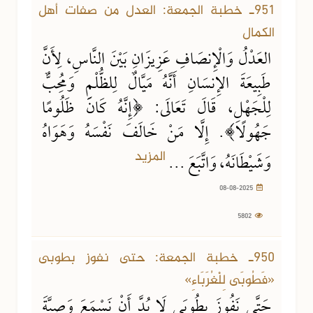
951ـ خطبة الجمعة: العدل من صفات أهل
الكمال
العَدْلُ وَالْإِنصَافِ عَزِيزَانِ بَيْنَ النَّاسِ، لِأَنَّ
طَبِيعَةَ الإِنسَانِ أَنَّهُ مَيَّالٌ لِلظُّلْمِ وَمُحِبٌّ
لِلْجَهْلِ، قَالَ تَعَالَى: ﴿إِنَّهُ كَانَ ظَلُومًا
جَهُولًا﴾. إِلَّا مَنْ خَالَفَ نَفْسَهُ وَهَوَاهُ
المزيد
وَشَيْطَانَهُ، وَاتَّبَعَ ...
08-08-2025
5802
01-08-2025
6005 مشاهدة
950ـ خطبة الجمعة: حتى نفوز بطوبى
«فَطُوبَى لِلْغُرَبَاءِ»
حَتَّى نَفُوزَ بِطُوبَى لَا بُدَّ أَنْ نَسْمَعَ وَصِيَّةَ