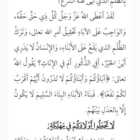
بِالظُّلْمِ الذي نَهَى عَنْهُ الشَّرْعُ؟
لَقَدْ أَعْطَى اللهُ عَزَّ وَجَلَّ كُلَّ ذِي حَقٍّ حَقَّهُ،
وَالوَاجِبُ عَلَى الآبَاءِ تَحْقِيقُ أَمرِ الله تعالى، وَتَرْكُ
الظُّلْمِ الذي يَقَعُ عَلَى الأَبْنَاءِ، وَالإِنْسَانُ لَا يَدْرِي
أَيْنَ الخَيْرُ، أَفِي الذُّكُورِ أَمْ في الإِنَاثِ؟ يَقُولُ اللهُ
تعالى: ﴿آبَاؤُكُمْ وَأَبْنَاؤُكُمْ لَا تَدْرُونَ أَيُّهُمْ أَقْرَبُ
لَكُمْ نَفْعًا﴾. فَبنَاءُ الأَبْنَاءِ البِنَاءَ السَّلِيمَ لَا يَكُونُ
إِلَّا بِالعَدْلِ بَيْنَهُمْ.
لَا تَجْعَلُوا أَوْلَادَكُمْ في مَهْلَكَةٍ: