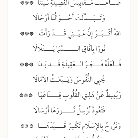
ضَــاعَــتْ مَــقَايِيسُ الفَضِيلَةِ بَـيْنَنَا ***
وَتَــبَـــدَّلَتْ أَحْـــوَالُنَا أَوْحَالَا
اللهُ أَكْــبَــرُ إِنَّ عَـيْــنِي قَــــدْ رَأَتْ ***
نُورًا بِآفَاقِ الــــــسَّمَا يَــــتَلَالَا
فَــلَعَلَّهُ فَـــجْـرُ الــعَقِيدَةِ قَـــد بَـدَا ***
يُحيِي النُّفُوسَ وَيَــبْعَـثُ الآمَالَا
وَيُمِيطٌ عَنْ هَذِي القُلُوبِ قِــــنَاعَهَا ***
فَتَعُودُ تُرْسِلُ نُـــــورَهَا أَرْسَالَا
وَتَرُوحُ بِالإِسْلَامِ تَكْسِرُ قَــــيْدَهَـــا ***