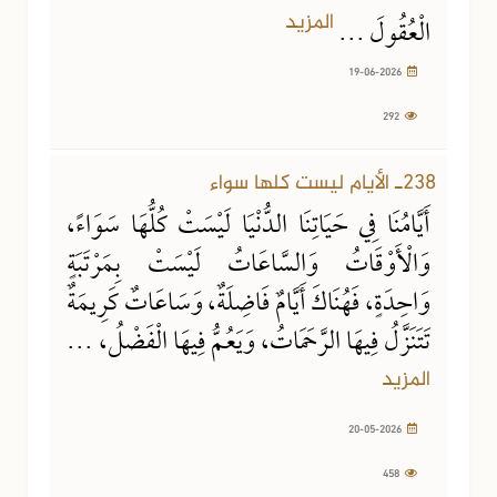
المزيد
الْعُقُولَ ...
19-06-2026
292
20-05-2026
458 مشاهدة
238ـ الأيام ليست كلها سواء
أَيَّامُنَا فِي حَيَاتِنَا الدُّنْيَا لَيْسَتْ كُلُّهَا سَوَاءً،
وَالْأَوْقَاتُ وَالسَّاعَاتُ لَيْسَتْ بِمَرْتَبَةٍ
وَاحِدَةٍ، فَهُنَاكَ أَيَّامٌ فَاضِلَةٌ، وَسَاعَاتٌ كَرِيمَةٌ
تَتَنَزَّلُ فِيهَا الرَّحَمَاتُ، وَيَعُمُّ فِيهَا الْفَضْلُ، ...
المزيد
20-05-2026
458