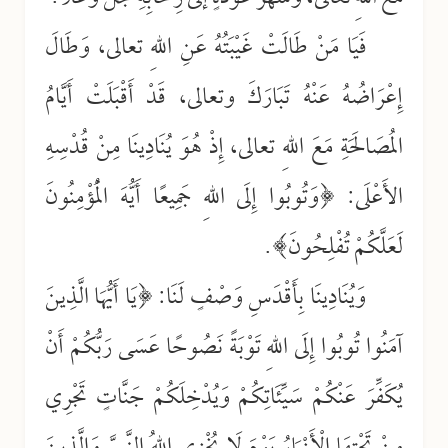
فَيَا مَنْ طَالَتْ غَيْبَتُهُ عَنِ اللهِ تعالى، وَطَالَ
إِعْرَاضُهُ عَنْهُ تَبَارَكَ وتعالى، قَدْ أَقْبَلَتْ أَيَّامُ
المُصَالَحَةِ مَعَ اللهِ تعالى، إِذْ هُوَ يُنَادِينَا مِنْ قُدْسِهِ
الأَعْلَى: ﴿وَتُوبُوا إِلَى اللهِ جَمِيعًا أَيُّهَ الْمُؤْمِنُونَ
لَعَلَّكُمْ تُفْلِحُونَ﴾.
وَيُنَادِينَا بِأَقْدَسِ وَصْفٍ لَنَا: ﴿يَا أَيُّهَا الَّذِينَ
آمَنُوا تُوبُوا إِلَى اللهِ تَوْبَةً نَصُوحًا عَسَى رَبُّكُمْ أَنْ
يُكَفِّرَ عَنْكُمْ سَيِّئَاتِكُمْ وَيُدْخِلَكُمْ جَنَّاتٍ تَجْرِي