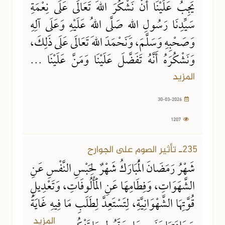
يَجِبُ عَلَيْنَا أَنْ نَشْكُرَ اللهَ تَعَالَى عَلَى نِعْمَةِ
سَيِّدِنَا رَسُولِ اللهِ صَلَّى اللهُ عَلَيْهِ وَعَلَى آلِهِ
وَصَحْبِهِ وَسَلَّمَ، وَنَحْمَدَ اللهَ تَعَالَى عَلَى ذَلِكَ،
وَنَشْكُرَهُ أَنَّهُ تَفَضَّلَ عَلَيْنَا وَمَنَّ عَلَيْنَا ...
المزيد
30-03-2026
1207
02-03-2026
1010 مشاهدة
235ـ تأثير الصوم على الجوارح
شَهْرُ رَمَضَانَ الْمُبَارَكُ شَهْرٌ لِحَبْسِ النَّفْسِ عَنِ
الشَّهَوَاتِ، وَفِطَامِهَا عَنِ الْمَأْلُوفَاتِ، وَتَعْدِيلِ
قُوَّتِهَا الشَّهْوَانِيَّةِ، لِتَسْتَعِدَّ لِطَلَبِ مَا فِيهِ غَايَةُ
المزيد