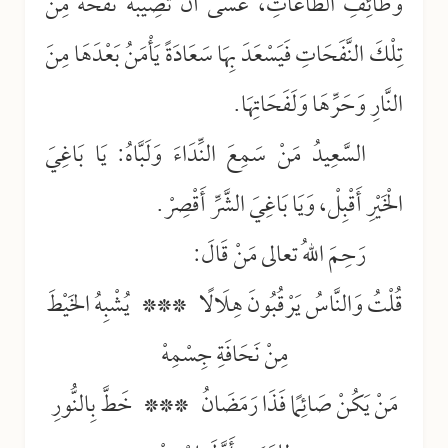
وَظَائِفِ الطَّاعَاتِ، عَسَى أَنْ تُصِيبَهُ نَفْحَةٌ مِنْ
تِلْكَ النَّفَحَاتِ فَيَسْعَدَ بِهَا سَعَادَةً يَأْمَنُ بَعْدَهَا مِنَ
النَّارِ وَحَرِّهَا وَلَفَحَاتِهَا.
السَّعِيدُ مَنْ سَمِعَ النِّدَاءَ وَلَبَّاهُ: يَا بَاغِيَ
الْخَيْرِ أَقْبِلْ، وَيَا بَاغِيَ الشَّرِّ أَقْصِرْ.
رَحِمَ اللهُ تعالى مَنْ قَالَ:
قُلْتُ وَالنَّاسُ يَرْقُبُونَ هِلَالًا *** يُشْبِهُ الخَيْطَ
مِنْ نَحَافَةِ جِسْمِهْ
مَنْ يَكُنْ صَائِمًا فَذَا رَمَضَانُ *** خَطَّ بِالنُّورِ