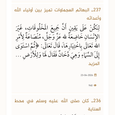
23-04-2026
940 مشاهدة
237ـ البهائم العجماوات تميز بين أولياء الله
وأعدائه
لِنَكُنْ عَلَى يَقِينٍ أَنَّ جَمِيعَ المَخْلُوقَاتِ، غَيْرَ
الإِنْسَانِ خَاضِعَةٌ للهِ عَزَّ وَجَلَّ، مُنْصَاعَةٌ لِأَمْرِ
اللهِ تَعَالَى بِاخْتِيَارِهَا، قَالَ تَعَالَى: ﴿ثُمَّ اسْتَوَى
إِلَى السَّمَاءِ وَهِيَ دُخَانٌ فَقَالَ لَهَا وَلِلْأَرْضِ ...
المزيد
23-04-2026
940
30-03-2026
1207 مشاهدة
236ـ كان صلى الله عليه وسلم في محط
العناية