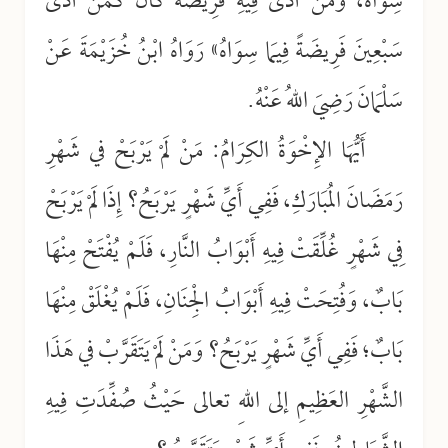
سِوَاهُ، وَمَنْ أَدَّى فِيهِ فَرِيضَةً كَانَ كَمَنْ أَدَّى
سَبْعِينَ فَرِيضَةً فِيمَا سِوَاهُ» رَوَاهُ ابْنُ خُزَيْمَةَ عَنْ
سَلْمَانَ رَضِيَ اللهُ عَنْهُ.
أَيُّهَا الإِخْوَةُ الكِرَامُ: مَنْ لَمْ يَرْبَحْ في شَهْرِ
رَمَضَانَ المُبَارَكِ، فَفِي أَيِّ شَهْرٍ يَرْبَحُ؟ إِذَا لَمْ يَرْبَحْ
فِي شَهْرٍ غُلِّقَتْ فِيهِ أَبْوَابُ النَّارِ، فَلَمْ يُفْتَحْ مِنْهَا
بَابٌ، وَفُتِحَتْ فِيهِ أَبْوَابُ الْجِنَانِ، فَلَمْ يُغْلَقْ مِنْهَا
بَابٌ؛ فَفِي أَيِّ شَهْرٍ يَرْبَحُ؟ وَمَنْ لَمْ يَتَقَرَّبْ في هَذَا
الشَّهْرِ العَظِيمِ إلى اللهِ تعالى حَيْثُ صُفِّدَتِ فِيهِ