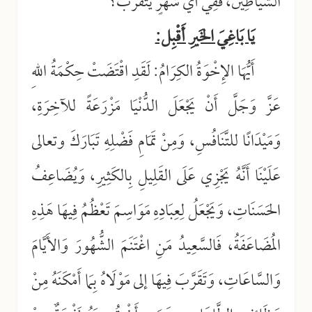
الشَّيَاطِينُ، فَفِي أَيِّ شَهْرٍ يَتَقَرَّبُ؟
يَا بَاغِيَ الخَيرِ أَقْبِل:
أَيُّهَا الإِخْوَةُ الكِرَامُ: لَقَدِ اقْتَضَتْ حِكْمَةُ اللهِ
عَزَّ وَجَلَّ أَنْ يَجْعَلَ الدُّنْيَا مَزْرَعَةً للآخِرَةِ،
وَمَيْدَانًا للتَّنَافُسِ، وَمِنْ تَمَامِ فَضْلِهِ تَبَارَكَ وتعالى
عَلَيْنَا أَنَّهُ يَجْزِي عَلَى القَلِيلِ بِالكَثِيرِ، وَيُضَاعِفُ
الحَسَنَاتِ، وَيَجْعَلُ لِعِبَادِهِ مَوَاسِمَ تَعْظُمُ فِيهَا هَذِهِ
المُضَاعَفَةُ، فَالسَّعِيدُ مَنِ اغْتَنَمَ الشُّهُورَ وَالأَيَّامَ
وَالسَّاعَاتِ، وَتَقَرَّبَ فِيهَا إلى مَوْلَاهُ بِمَا أَمْكَنَهُ مِنْ