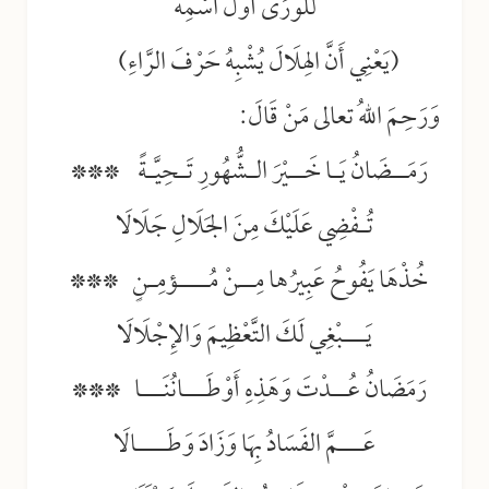
للوَرَى أَوَّلَ اسْمِهْ
(يَعْنِي أَنَّ الهِلَالَ يُشْبِهُ حَرْفَ الرَّاءِ)
وَرَحِمَ اللهُ تعالى مَنْ قَالَ:
رَمَــضَانُ يَـا خَــيْرَ الـشُّهُورِ تَـحِيَّـةً ***
تُـفْضِي عَلَيْكَ مِنَ الجَلَالِ جَلَالَا
خُذْهَا يَفُوحُ عَبِيرُها مِــنْ مُــــؤمِـنٍ ***
يَـــبْغِي لَكَ التَّعْظِيمَ وَالإِجْلَالَا
رَمَضَانُ عُــدْتَ وَهَذِهِ أَوْطَـــانُنَـــا ***
عَـــمَّ الفَسَادُ بِهَا وَزَادَ وَطَــــالَا