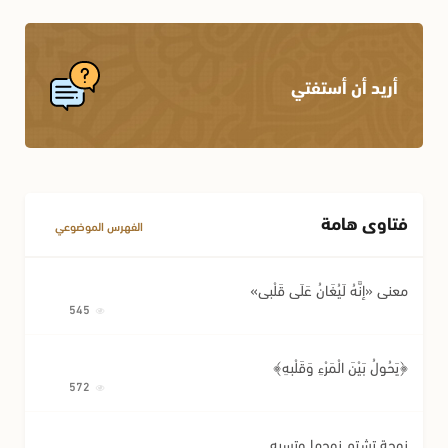
أريد أن أستفتي
فتاوى هامة
الفهرس الموضوعي
معنى «إِنَّهُ لَيُغَانُ عَلَى قَلْبِي»
545
﴿يَحُولُ بَيْنَ الْمَرْءِ وَقَلْبِهِ﴾
572
زوجة تشتم زوجها وتسبه