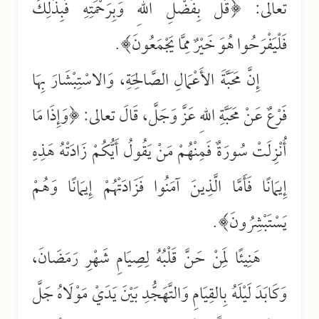
تعالى: ﴿قُلْ بِفَضْلِ اللهِ وَبِرَحْمَتِهِ فَبِذَلِكَ
فَلْيَفْرَحُوا هُوَ خَيْرٌ مِمَّا يَجْمَعُونَ﴾.
إِنَّ مَحَبَّةَ الأَعْمَالِ الصَّالِحَةِ، وَالاسْتِبْشَارَ بِهَا
فَرْعٌ عَنْ مَحَبَّةِ اللهِ عَزَّ وَجَلَّ، قَالَ تعالى: ﴿وَإِذَا مَا
أُنْزِلَتْ سُورَةٌ فَمِنْهُمْ مَنْ يَقُولُ أَيُّكُمْ زَادَتْهُ هَذِهِ
إِيمَانًا فَأَمَّا الَّذِينَ آمَنُوا فَزَادَتْهُمْ إِيمَانًا وَهُمْ
يَسْتَبْشِرُونَ﴾.
هَنِيئًا لِمَنْ حَنَّ قَلْبُهُ لِصِيَامِ شَهْرِ رَمَضَانَ،
وَكَابَدَ لَيْلَهُ بِالقِيَامِ وَالتَّهَجُّدِ بَيْنَ يَدَيْ مَوْلَاهُ جَلَّ