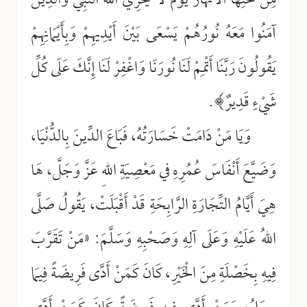
مِنْ تَحْتِهَا الْأَنْهَارُ يَوْمَ لَا يُخْزِي اللهُ النَّبِيَّ وَالَّذِينَ
آمَنُوا مَعَهُ نُورُهُمْ يَسْعَى بَيْنَ أَيْدِيهِمْ وَبِأَيْمَانِهِمْ
يَقُولُونَ رَبَّنَا أَتْمِمْ لَنَا نُورَنَا وَاغْفِرْ لَنَا إِنَّكَ عَلَى كُلِّ
شَيْءٍ قَدِيرٌ﴾.
وَيَا مَنْ دَامَتْ خَسَارَتُهُ، فَبَاعَ الدِّينَ بِالدُّنْيَا،
وَضَيَّعَ أَنْفَاسَ عُمُرِهِ في مَعْصِيَةِ اللهِ عَزَّ وَجَلَّ، هَا
هِيَ أَيَّامُ التِّجَارَةِ الرَّابِحَةِ قَدْ أَقْبَلَتْ، يَقُولُ صَلَّى
اللهُ عَلَيْهِ وَعَلَى آلِهِ وَصَحْبِهِ وَسَلَّمَ: «مَنْ تَقَرَّبَ
فِيهِ بِخَصْلَةٍ مِنَ الْخَيْرِ، كَانَ كَمَنْ أَدَّى فَرِيضَةً فِيمَا