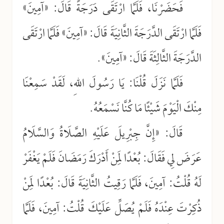
فَحَضَرْنَا، فَلَمَّا ارْتَقَى دَرَجَةً قَالَ: «آمِينَ»
فَلَمَّا ارْتَقَى الدَّرَجَةَ الثَّانِيَةَ قَالَ: «آمِينَ» فَلَمَّا ارْتَقَى
الدَّرَجَةَ الثَّالِثَةَ قَالَ: «آمِينَ».
فَلَمَّا نَزَلَ قُلْنَا: يَا رَسُولَ اللهِ، لَقَدْ سَمِعْنَا
مِنْكَ الْيَوْمَ شَيْئًا مَا كُنَّا نَسْمَعُهُ.
قَالَ: «إِنَّ جِبْرِيلَ عَلَيْهِ الصَّلَاةُ وَالسَّلَامُ
عَرَضَ لِي فَقَالَ: بُعْدًا لِمَنْ أَدْرَكَ رَمَضَانَ فَلَمْ يَغْفَرْ
لَهُ قُلْتُ: آمِينَ، فَلَمَّا رَقِيتُ الثَّانِيَةَ قَالَ: بُعْدًا لِمَنْ
ذُكِرْتَ
عِنْدَهُ فَلَمْ يُصَلِّ عَلَيْكَ قُلْتُ: آمِينَ، فَلَمَّا