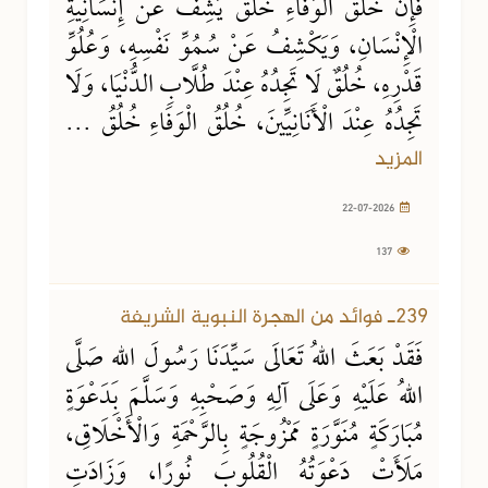
فَإِنَّ خُلُقَ الوَفَاءِ خُلُقٌ يَشِفُّ عَنْ إِنْسَانِيَّةِ
الْإِنْسَانِ، وَيَكْشِفُ عَنْ سُمُوِّ نَفْسِهِ، وَعُلُوِّ
قَدْرِهِ، خُلُقٌ لَا تَجِدُهُ عِنْدَ طُلَّابِ الدُّنْيَا، وَلَا
تَجِدُهُ عِنْدَ الْأَنَانِيِّينَ، خُلُقُ الْوَفَاءِ خُلُقُ ...
المزيد
22-07-2026
137
19-06-2026
292 مشاهدة
239ـ فوائد من الهجرة النبوية الشريفة
فَقَدْ بَعَثَ اللهُ تَعَالَى سَيِّدَنَا رَسُولَ اللهِ صَلَّى
اللهُ عَلَيْهِ وَعَلَى آلِهِ وَصَحْبِهِ وَسَلَّمَ بِدَعْوَةٍ
مُبَارَكَةٍ مُنَوَّرَةٍ مَمْزُوجَةٍ بِالرَّحْمَةِ وَالْأَخْلَاقِ،
مَلَأَتْ دَعْوَتُهُ الْقُلُوبَ نُورًا، وَزَادَتِ