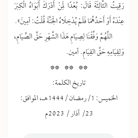
رَقِيتُ الثَّالِثَةَ قَالَ: بُعْدًا لِمَنْ أَدْرَكَ أَبَوَاهُ الْكِبَرَ
عِنْدَهُ أَوْ أَحَدُهُمَا فَلَمْ يُدْخِلَاهُ الْجَنَّةَ قُلْتُ: آمِينَ».
اللَّهُمَّ وَفِّقْنَا لِصِيَامِ هَذَا الشَّهْرِ حَقَّ الصِّيَامِ،
وَلِقِيَامِهِ حَقَّ القِيَامِ. آمين.
** ** **
تاريخ الكلمة:
الخميس: 1/رمضان /1444هـ، الموافق:
23/ آذار / 2023م