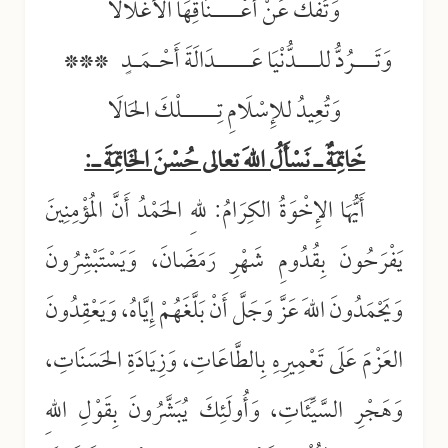
وَتَفُكُّ عَنْ أَعْــــنَاقِهَا الأَغْلَالَا
وَتَـــرُدُّ للـــدُّنْيَا عَـــــدَالَةَ أَحْـمَـدٍ ***
وَتُعِيدُ للإِسْلَامِ تِـــــلْكَ الحَالَا
خَاتِمَةٌ ـ نَسْأَلُ اللهَ تعالى حُسْنَ الخَاتِمَةَ ـ:
أَيُّهَا الإِخْوَةُ الكِرَامُ: للهِ الحَمْدُ أَنَّ المُؤْمِنِينَ
يَفْرَحُونَ بِقُدُومِ شَهْرِ رَمَضَانَ، وَيَسْتَبْشِرُونَ
وَيَحْمَدُونَ اللهَ عَزَّ وَجَلَّ أَنْ بَلَّغَهُمْ إِيَّاهُ، وَيَعْقِدُونَ
العَزْمَ عَلَى تَعْمِيرِهِ بِالطَّاعَاتِ، وَزِيَادَةِ الحَسَنَاتِ،
وَهَجْرِ السَّيِّئَاتِ، وَأُولَئِكَ يُبَشَّرُونَ بِقَوْلِ اللهِ