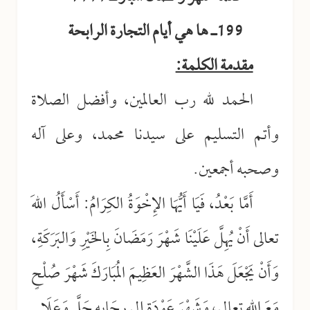
199ـ ها هي أيام التجارة الرابحة
مقدمة الكلمة:
الحمد لله رب العالمين، وأفضل الصلاة
وأتم التسليم على سيدنا محمد، وعلى آله
وصحبه أجمعين.
أَمَّا بَعْدُ، فَيَا أَيُّهَا الإِخْوَةُ الكِرَامُ: أَسْأَلُ اللهَ
تعالى أَنْ يُهِلَّ عَلَيْنَا شَهْرَ رَمَضَانَ بِالخَيْرِ وَالبَرَكَةِ،
وَأَنْ يَجْعَلَ هَذَا الشَّهْرَ العَظِيمَ المُبَارَكَ شَهْرَ صُلْحٍ
مَعَ اللهِ تعالى، وَشَهْرَ عَوْدَةٍ إلى رِحَابِهِ جَلَّ وَعَلَا.