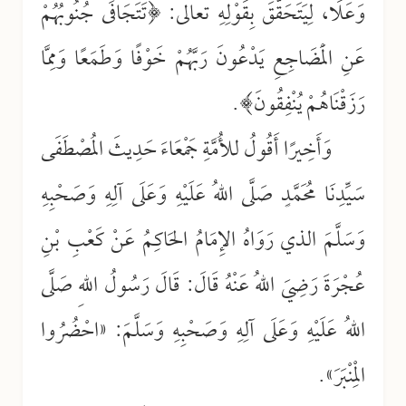
وَعَلَا، لِيَتَحَقَّقَ بِقَوْلِهِ تعالى: ﴿تَتَجَافَى جُنُوبُهُمْ
عَنِ الْمَضَاجِعِ يَدْعُونَ رَبَّهُمْ خَوْفًا وَطَمَعًا وَمِمَّا
رَزَقْنَاهُمْ يُنْفِقُونَ﴾.
وَأَخِيرًا أَقُولُ للأُمَّةِ جَمْعَاءَ حَدِيثَ المُصْطَفَى
سَيِّدِنَا مُحَمَّدٍ صَلَّى اللهُ عَلَيْهِ وَعَلَى آلِهِ وَصَحْبِهِ
وَسَلَّمَ الذي رَوَاهُ الإِمَامُ الحَاكِمُ عَنْ كَعْبِ بْنِ
عُجْرَةَ رَضِيَ اللهُ عَنْهُ قَالَ: قَالَ رَسُولُ اللهِ صَلَّى
اللهُ عَلَيْهِ وَعَلَى آلِهِ وَصَحْبِهِ وَسَلَّمَ: «احْضُرُوا
الْمِنْبَرَ».