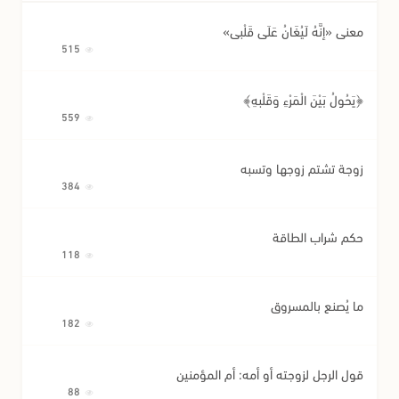
معنى «إِنَّهُ لَيُغَانُ عَلَى قَلْبِي»
515
﴿يَحُولُ بَيْنَ الْمَرْءِ وَقَلْبِهِ﴾
559
زوجة تشتم زوجها وتسبه
384
حكم شراب الطاقة
118
ما يُصنع بالمسروق
182
قول الرجل لزوجته أو أمه: أم المؤمنين
88