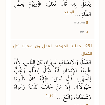
يَعْمَلْ بِهِ، قَالَ تَعَالَى: ﴿وَيَوْمَ يَعَضُّ
المزيد
الظَّالِمُ ...
14-08-2025
3657
08-08-2025
5799 مشاهدة
951ـ خطبة الجمعة: العدل من صفات أهل
الكمال
العَدْلُ وَالْإِنصَافِ عَزِيزَانِ بَيْنَ النَّاسِ، لِأَنَّ
طَبِيعَةَ الإِنسَانِ أَنَّهُ مَيَّالٌ لِلظُّلْمِ وَمُحِبٌّ
لِلْجَهْلِ، قَالَ تَعَالَى: ﴿إِنَّهُ كَانَ ظَلُومًا
جَهُولًا﴾. إِلَّا مَنْ خَالَفَ نَفْسَهُ وَهَوَاهُ
المزيد
وَشَيْطَانَهُ، وَاتَّبَعَ ...