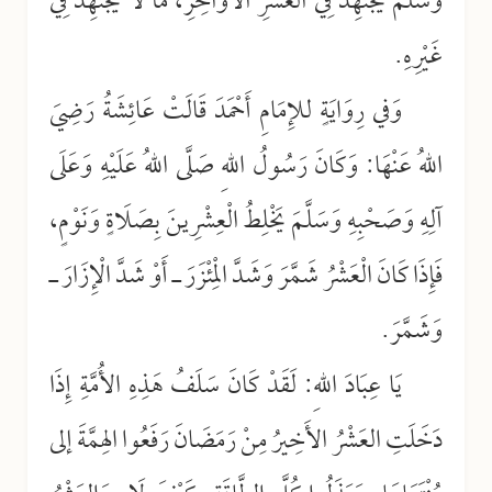
وَسَلَّمَ يَجْتَهِدُ فِي الْعَشْرِ الْأَوَاخِرِ، مَا لَا يَجْتَهِدُ فِي
غَيْرِهِ.
وَفي رِوَايَةٍ للإِمَامِ أَحْمَدَ قَالَتْ عَائِشَةُ رَضِيَ
اللهُ عَنْهَا: وَكَانَ رَسُولُ اللهِ صَلَّى اللهُ عَلَيْهِ وَعَلَى
آلِهِ وَصَحْبِهِ وَسَلَّمَ يَخْلِطُ الْعِشْرِينَ بِصَلَاةٍ وَنَوْمٍ،
فَإِذَا كَانَ الْعَشْرُ شَمَّرَ وَشَدَّ الْمِئْزَرَ ـ أَوْ شَدَّ الْإِزَارَ ـ
وَشَمَّرَ.
يَا عِبَادَ اللهِ: لَقَدْ كَانَ سَلَفُ هَذِهِ الأُمَّةِ إِذَا
دَخَلَتِ العَشْرُ الأَخِيرُ مِنْ رَمَضَانَ رَفَعُوا الهِمَّةَ إلى