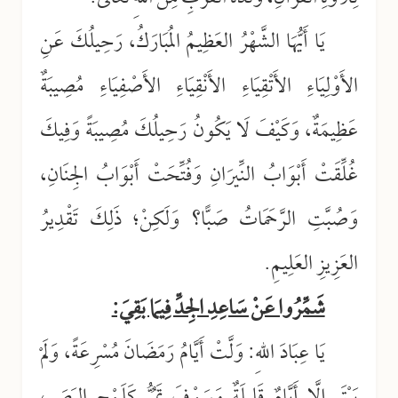
يَا أَيُّهَا الشَّهْرُ العَظِيمُ المُبَارَكُ، رَحِيلُكَ عَنِ
الأَوْلِيَاءِ الأَتْقِيَاءِ الأَنْقِيَاءِ الأَصْفِيَاءِ مُصِيبَةٌ
عَظِيمَةٌ، وَكَيْفَ لَا يَكُونُ رَحِيلُكَ مُصِيبَةً وَفِيكَ
غُلِّقَتْ أَبْوَابُ النِّيرَانِ وَفُتِّحَتْ أَبْوَابُ الجِنَانِ،
وَصُبَّتِ الرَّحَمَاتُ صَبًّا؟ وَلَكِنْ؛ ذَلِكَ تَقْدِيرُ
العَزِيزِ العَلِيمِ.
شَمِّرُوا عَنْ سَاعِدِ الجِدِّ فِيمَا بَقِيَ:
يَا عِبَادَ اللهِ: وَلَّتْ أَيَّامُ رَمَضَانَ مُسْرِعَةً، وَلَمْ