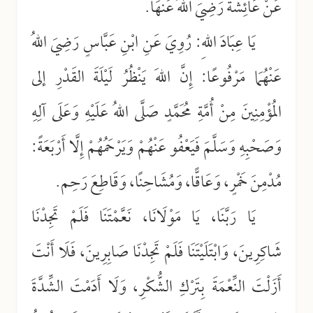
عَنْ عَائِشَةَ رَضِيَ اللهُ عَنْهَا.
يَا عِبَادَ اللهِ: رُوِيَ عَنِ ابْنِ عَبَّاسٍ رَضِيَ اللهُ
عَنْهُمَا مَرْفُوعًا: إِنَّ اللهَ يَنْظُرُ لَيْلَةَ القَدْرِ إلى
المُؤْمِنِينَ مِنْ أُمَّةِ مُحَمَّدٍ صَلَّى اللهُ عَلَيْهِ وَعَلَى آلِهِ
وَصَحْبِهِ وَسَلَّمَ فَيَعْفُو عَنْهُمْ وَيَرْحَمُهُمْ إِلَّا أَرْبَعَةً:
مُدْمِنَ خَمْرٍ، وَعَاقًّا، وَمُشَاحِنًا، وَقَاطِعَ رَحِم.
يَا رَبَّنَا، يَا مَوْلَانَا، نَعَّمْتَنَا فَلَمْ تَجِدْنَا
شَاكِرِينَ، وَابْتَلَيْتَنَا فَلَمْ تَجِدْنَا صَابِرِينَ، فَلَا أَنْتَ
أَزَلْتَ النِّعْمَةَ بِتَرْكِ الشُّكْرِ، وَلَا أَدَمْتَ الشِّدَّةَ