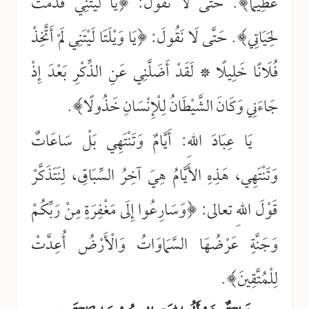
عَظِيمًا﴾. حَتَّى لَا نَقُولَ: ﴿يَا لَيْتَنِي قَدَّمْتُ
لِحَيَاتِي﴾. حَتَّى لَا نَقُولَ: ﴿يَا وَيْلَتَا لَيْتَنِي لَمْ أَتَّخِذْ
فُلَانًا خَلِيلًا * لَقَدْ أَضَلَّنِي عَنِ الذِّكْرِ بَعْدَ إِذْ
جَاءَنِي وَكَانَ الشَّيْطَانُ لِلْإِنْسَانِ خَذُولًا﴾.
يَا عِبَادَ اللهِ: أَيَّامٌ وَتَنْتَهِي بَلْ سَاعَاتٌ
وَتَنْتَهِي، هَذِهِ الأَيَّامُ هِيَ آخِرُ السِّبَاقِ، لِنَتَذَكَّرْ
قَوْلَ اللهِ تعالى: ﴿وَسَارِعُوا إِلَى مَغْفِرَةٍ مِنْ رَبِّكُمْ
وَجَنَّةٍ عَرْضُهَا السَّمَاوَاتُ وَالْأَرْضُ أُعِدَّتْ
لِلْمُتَّقِينَ﴾.