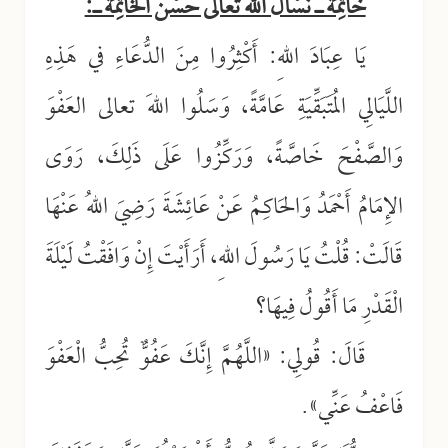
خَاتِمَةٌ ـ نَسْأَلُ اللهَ تعالى حُسْنَ الخَاتِمَةَ ـ:
يَا عِبَادَ اللهِ: أَكْثِرُوا مِنَ الدُّعَاءِ في هَذِهِ
اللَّيَالِي المُتَبَقِّيَةِ عَامَّةً، وَسَلُوا اللهَ تعالى العَفْوَ
وَالصَّفْحَ خَاصَّةً، وَرَكِّزُوا عَلَى ذَلِكَ، رَوَى
الإِمَامُ أَحْمَدُ وَالحَاكِمُ عَنْ عَائِشَةَ رَضِيَ اللهُ عَنْهَا
قَالَتْ: قُلْتُ يَا رَسُولَ اللهِ، أَرَأَيْتَ إِنْ وَافَقْتُ لَيْلَةَ
الْقَدْرِ مَا أَقُولُ فِيهَا؟
قَالَ: قُولِي: «اللَّهُمَّ إِنَّكَ عَفُوٌّ تُحِبُّ الْعَفْوَ
فَاعْفُ عَنِّي».