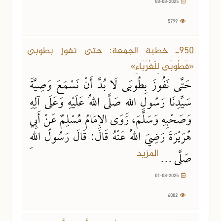
08-08-2025
5799
01-08-2025
6002 مشاهدة
950ـ خطبة الجمعة: حتى نفوز بطوبى
«فَطُوبَى لِلْغُرَبَاءِ»
حَتَّى نَفُوزَ بِطُوبَى لَا بُدَّ أَنْ نَسْمَعَ وَصِيَّةَ
سَيِّدِنَا رَسُولِ اللهِ صَلَّى اللهُ عَلَيْهِ وَعَلَى آلِهِ
وَصَحْبِهِ وَسَلَّمَ، رَوَى الإِمَامُ مُسْلِمٌ عَنْ أَبِي
هُرَيْرَةَ رَضِيَ اللهُ عَنْهُ قَالَ: قَالَ رَسُولُ اللهِ
المزيد
صَلَّى ...
01-08-2025
6002
24-07-2025
10098 مشاهدة