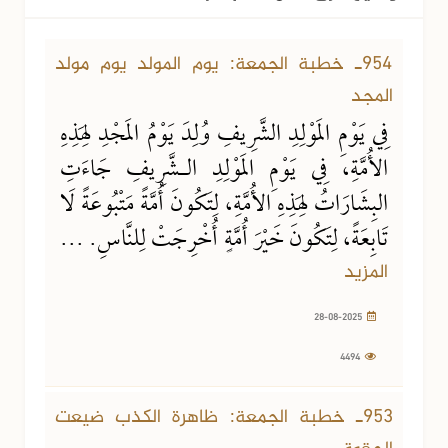
28-08-2025
4494 مشاهدة
954ـ خطبة الجمعة: يوم المولد يوم مولد
المجد
فِي يَوْمِ المَوْلِدِ الشَّرِيفِ وُلِدَ يَوْمُ المَجْدِ لِهَذِهِ
الأُمَّةِ، فِي يَوْمِ المَوْلِدِ الـشَّرِيفِ جَاءَتِ
البِشَارَاتُ لِهَذِهِ الأُمَّةِ، لِتَكُونَ أُمَّةً مَتْبُوعَةً لَا
تَابِعَةً، لِتَكُونَ خَيْرَ أُمَّةٍ أُخْرِجَتْ لِلنَّاسِ. ...
المزيد
28-08-2025
4494
22-08-2025
8337 مشاهدة
953ـ خطبة الجمعة: ظاهرة الكذب ضيعت