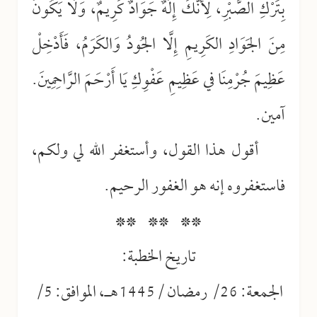
بِتَرْكِ الصَّبْرِ، لِأَنَّكَ إِلَهٌ جَوَادٌ كَرِيمٌ، وَلَا يَكُونُ
مِنَ الجَوَادِ الكَرِيمِ إِلَّا الجُودُ وَالكَرَمُ، فَأَدْخِلْ
عَظِيمَ جُرْمِنَا في عَظِيمِ عَفْوِكِ يَا أَرْحَمَ الرَّاحِمِينَ.
آمين.
أقول هذا القول، وأستغفر الله لي ولكم،
فاستغفروه إنه هو الغفور الرحيم.
** ** **
تاريخ الخطبة:
الجمعة: 26/ رمضان /1445هـ، الموافق: 5/