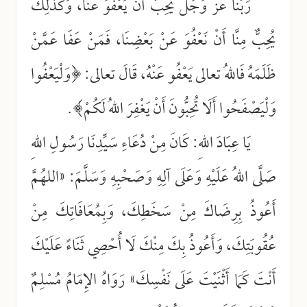
رَبُّنَا عَزَّ وَجَلَّ يُحِبُّ أَنْ يَعْفُوَ عَنَّا، وَكَذَلِكَ
يُحِبٌّ مِنَّا أَنْ نَعْفُوَ عَنْ بَعْضِنَا، فَمَنْ عَفَا عَمَّنْ
ظَلَمَهُ فَاللهُ تعالى يَعْفُو عَنْهُ، قَالَ تعالى: ﴿وَلْيَعْفُوا
وَلْيَصْفَحُوا أَلَا تُحِبُّونَ أَنْ يَغْفِرَ اللهُ لَكُمْ﴾.
يَا عِبَادَ اللهِ: كَانَ مِنْ دُعَاءِ سَيِّدِنَا رَسُولِ اللهِ
صَلَّى اللهُ عَلَيْهِ وَعَلَى آلِهِ وَصَحْبِهِ وَسَلَّمَ: «اللهُمَّ
أَعُوذُ بِرِضَاكَ مِنْ سَخَطِكَ، وَبِمُعَافَاتِكَ مِنْ
عُقُوبَتِكَ، وَأَعُوذُ بِكَ مِنْكَ لَا أُحْصِي ثَنَاءً عَلَيْكَ
أَنْتَ كَمَا أَثْنَيْتَ عَلَى نَفْسِكَ» رَوَاهُ الإِمَامُ مُسْلِمٌ