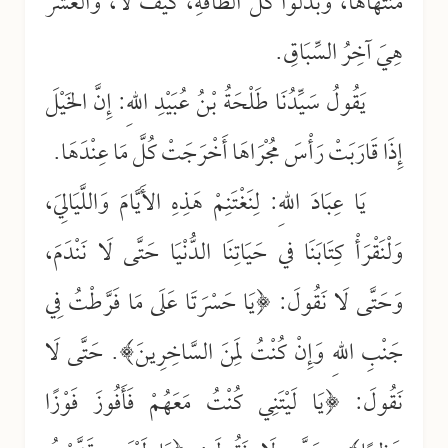
مُنْتَهَاهَا، وَبَذَلُوا كُلَّ الطَّاقَةِ، كَيْفَ لَا، وَالعَشْرُ
هِيَ آخِرُ السِّبَاقِ.
يَقُولُ سَيِّدُنَا طَلْحَةُ بْنُ عُبَيْدِ اللهِ: إِنَّ الخَيْلَ
إِذَا قَارَبَتْ رَأْسَ مُجْرَاهَا أَخْرَجَتْ كُلَّ مَا عِنْدَهَا.
يَا عِبَادَ اللهِ: لِنَغْتَنِمْ هَذِهِ الأَيَّامَ وَاللَّيَالِيَ،
وَلْنَقْرَأْ كِتَابَنَا في حَيَاتِنَا الدُّنْيَا حَتَّى لَا نَنْدَمَ،
وَحَتَّى لَا نَقُولَ: ﴿يَا حَسْرَتَا عَلَى مَا فَرَّطْتُ فِي
جَنْبِ اللهِ وَإِنْ كُنْتُ لَمِنَ السَّاخِرِينَ﴾. حَتَّى لَا
نَقُولَ: ﴿يَا لَيْتَنِي كُنْتُ مَعَهُمْ فَأَفُوزَ فَوْزًا