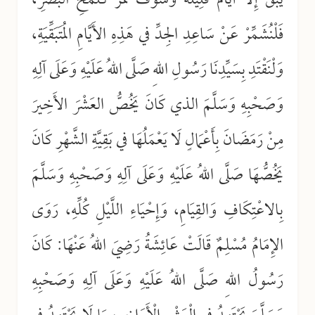
يَبْقَ إِلَّا أَيَّامٌ قَلِيلَةٌ وَسَوْفَ تَمُرُّ كَلَمْحِ البَصَرِ،
فَلْنُشَمِّرْ عَنْ سَاعِدِ الجِدِّ في هَذِهِ الأَيَّامِ المُتَبَقِّيَةِ،
وَلْنَقْتَدِ بِسَيِّدِنَا رَسُولِ اللهِ صَلَّى اللهُ عَلَيْهِ وَعَلَى آلِهِ
وَصَحْبِهِ وَسَلَّمَ الذي كَانَ يَخُصُّ العَشْرَ الأَخِيرَ
مِنْ رَمَضَانَ بِأَعْمَالٍ لَا يَعْمَلُهَا في بَقِيَّةِ الشَّهْرِ كَانَ
يَخُصُّهَا صَلَّى اللهُ عَلَيْهِ وَعَلَى آلِهِ وَصَحْبِهِ وَسَلَّمَ
بِالاعْتِكَافِ وَالقِيَامِ، وَإِحْيَاءِ اللَّيْلِ كُلِّهِ، رَوَى
الإِمَامُ مُسْلِمٌ قَالَتْ عَائِشَةُ رَضِيَ اللهُ عَنْهَا: كَانَ
رَسُولُ اللهِ صَلَّى اللهُ عَلَيْهِ وَعَلَى آلِهِ وَصَحْبِهِ