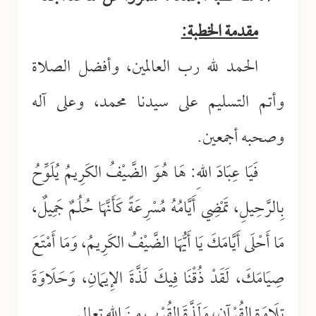
مقدمة الخطبة:
الحمد لله رب العالمين، وأفضل الصلاة
وأتم التسليم على سيدنا محمد، وعلى آله
وصحبه أجمعين.
فَيَا عِبَادَ اللهِ: هَا هُوَ الضَّيْفُ الكَرِيمُ يُلَوِّحُ
بِالرَّحِيلِ، تَمْضِي أَيَّامُهُ مُسْرِعَةً كَأَنَّهَا حُلُمٌ جَمِيلٌ،
مَا أَحْلَى أَيَّامَكَ يَا أَيُّهَا الضَّيْفُ الكَرِيمُ، وَمَا أَمْتَعَ
صِيَامَكَ، لَقَدْ ذُقْنَا فِيكَ لَذَّةَ الإِيمَانِ، وَحَلَاوَةَ
تِلَاوَةِ القُرْآنِ، وَلَذَّةَ القُرْبِ مِنَ اللهِ تعالى.