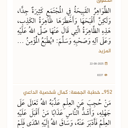
الحقوق
الظَّوَاهِرُ القَبِيحَةُ فِي المُجْتَمَعِ كَثِيرَةٌ جِدًّا،
وَلَكِنَّ أَقْبَحَهَا وَأَخْطَرَهَا ظَاهِرَةُ الكَذِبِ،
هَذِهِ الظَّاهِرَةُ الَّتِي قَالَ عَنْهَا صَلَّى اللهُ عَلَيْهِ
وَعَلَى آلِهِ وَصَحْبِهِ وَسَلَّمَ: «يُطْبَعُ الْمُؤْمِنُ ...
المزيد
22-08-2025
8337
14-08-2025
3657 مشاهدة
952ـ خطبة الجمعة: كمال شخصية الداعي
مَنْ حُجِبَ عَنِ العِلْمِ عَذَّبَهُ اللهُ تَعَالَى عَلَى
جَهْلِهِ، وَأَشَدُّ النَّاسِ عَذَابًا مَنْ أَقْبَلَ عَلَيْهِ
العِلْمُ فَأَدْبَرَ عَنْهُ، وَسَاقَ اللهُ إِلَيْهِ الهُدَى فَلَمْ