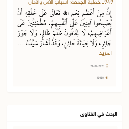
949ـ خطبة الجمعة: أسباب الأمن والأمان
إِنَّ مِنْ أَعْظَمِ نِعَمِ اللهِ تَعَالَى عَلَى خَلْقِهِ أَنْ
يُصْبِحُوا آمِنِينَ عَلَى أَنْفُسِهِمْ، مُطْمَئِنِّينَ عَلَى
أَعْرَاضِهِمْ، لَا يَخَافُونَ ظُلْمَ ظَالِمٍ، وَلَا جَوْرَ
جَائِرٍ، وَلَا خِيَانَةَ خَائِنٍ، وَقَدْ أَشَارَ سَيِّدُنَا ...
المزيد
24-07-2025
10098
البحث في الفتاوى