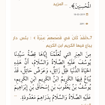
... المزيد
المُحْسِنِينَ﴾.
18-03-2019
2091
7ـ﴿لَقَدْ كَانَ فِي قَصَصِهِمْ عِبْرَةٌ ﴾ : بئس دار
يباع فيها الكريم ابن الكريم
مِنَ العِبَرِ التي تُعَلِّمُنَا إِيَّاهَا قِصَّةُ سَيِّدِنَا
يُوسُفَ عَلَيْهِ الصَّلَاةُ وَالسَّلَامُ، أَنَّ هَذِهِ
الحَيَاةَ الدُّنْيَا ظِلٌّ زَائِلٌ، وَعَرَضٌ حَائِلٌ، قَدْ
يُبَاعُ فِيهَا الكَرِيمُ ابْنُ الكَرِيمِ ابْنِ الكَرِيمِ،
يُوسُفُ بْنُ يَعْقُوبَ بْنِ إِسْحَاقَ بْنِ إِبْرَاهِيمَ
...
عَلَيْهِ الصَّلَاةُ وَالسَّلَامُ بِدَرَاهِمَ مَعْدُودَةٍ.