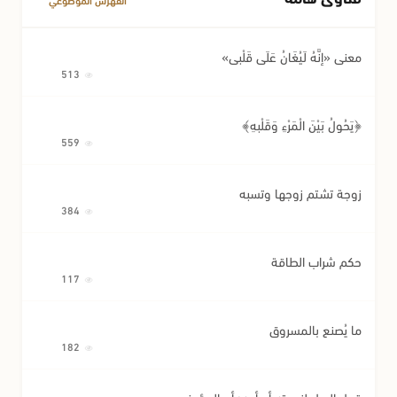
معنى «إِنَّهُ لَيُغَانُ عَلَى قَلْبِي»
513
﴿يَحُولُ بَيْنَ الْمَرْءِ وَقَلْبِهِ﴾
559
زوجة تشتم زوجها وتسبه
384
حكم شراب الطاقة
117
ما يُصنع بالمسروق
182
قول الرجل لزوجته أو أمه: أم المؤمنين