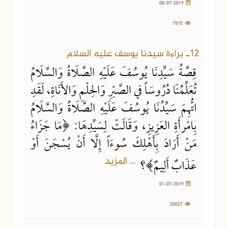
08-07-2019
1515
12ـ براءة سيدنا يوسف عليه السلام
قِصَّةُ سَيِّدِنَا يُوسُفَ عَلَيْهِ الصَّلَاةُ وَالسَّلَامُ
تُعَلِّمُنَا دُرُوسَاً في الصَّبْرِ وَالحِلْمِ وَالأَنَاةِ، لَقَدِ
اتُّهِمَ سَيِّدُنَا يُوسُفَ عَلَيْهِ الصَّلَاةُ وَالسَّلَامُ
بِامْرأَةِ العَزِيزِ، وَقَالَتْ لِسَيِّدِهَا: ﴿مَا جَزَاءُ
مَنْ أَرَادَ بِأَهْلِكَ سُوءَاً إِلَّا أَنْ يُسْجَنَ أَوْ
... المزيد
عَذَابٌ أَلِيمٌ﴾؟
01-07-2019
20027