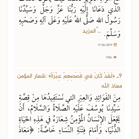
الذي دَعَانَا إِلَيْهِ رَبُّنَا عَزَّ وَجَلَّ وَسَيِّدُنَا
رَسُولُ اللهِ صَلَّى اللهُ عَلَيْهِ وَعَلَى آلِهِ وَصَحْبِهِ
... المزيد
وَسَلَّمَ.
17-06-2019
1254
9ـ ﴿لَقَدْ كَانَ فِي قَصَصِهِمْ عِبْرَةٌ﴾ :شعار المؤمن
معاذ الله
مِنَ الفَوَائِدِ وَالعِبَرِ التي نَسْتَفِيدُهَا مِنْ قِصَّةِ
سَيِّدِنَا يُوسُفَ عَلَيْهِ الصَّلَاةُ وَالسَّلَامُ، أَنْ
يَجْعَلَ الإِنْسَانُ المُؤْمِنُ شِعَارَهُ في هَذِهِ الحَيَاةِ
الدُّنْيَا، وَأَمَامَ فِتْنَةِ النِّسَاءِ خَاصَّةً: ﴿مَعَاذَ