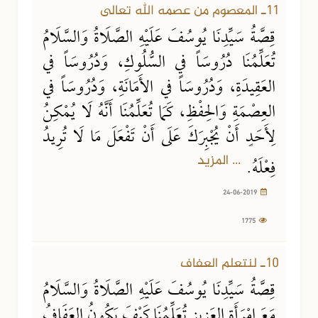
11ـ المعصوم من عصمه الله تعالى
قِصَّةُ سَيِّدِنَا يُوسُفَ عَلَيْهِ الصَّلَاةُ وَالسَّلَامُ
تُعَلِّمُنَا دُرُوسَاً في السُّلُوكِ، وَدُرُوسَاً في
العَقِيدَةِ، وَدُرُوسَاً في الأَمَانَةِ، وَدُرُوسَاً في
العِصْمَةِ وَالحِفْظِ، كَمَا تُعَلِّمُنَا أَنَّهُ لَا يُمْكِنُ
لِأَحَدٍ أَنْ يُجْبِرَكَ عَلَى أَنْ تَفْعَلَ مَا لَا تُرِيدُ
... المزيد
فِعْلَهُ.
24-06-2019
1775
10ـ لنتعلم العفاف
قِصَّةُ سَيِّدِنَا يُوسُفَ عَلَيْهِ الصَّلَاةُ وَالسَّلَامُ
مَعَ امْرَأَةِ العَزِيزِ تُعَلِّمُنَا كَيْفَ يَكُونُ العَفَافُ