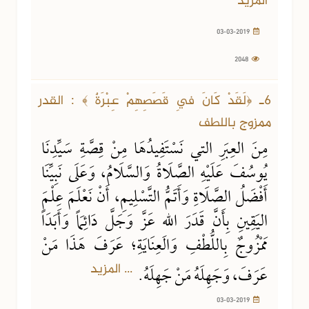
المزيد
03-03-2019
2048
6ـ ﴿لَقَدْ كَانَ فِي قَصَصِهِمْ عِبْرَةٌ ﴾ : القدر
ممزوج باللطف
مِنَ العِبَرِ التي نَسْتَفِيدُهَا مِنْ قِصَّةِ سَيِّدِنَا
يُوسُفَ عَلَيْهِ الصَّلَاةُ وَالسَّلَامُ، وَعَلَى نَبِيِّنَا
أَفْضَلُ الصَّلَاةِ وَأَتَمُّ التَّسْلِيمِ، أَنْ نَعْلَمَ عِلْمَ
اليَقِينِ بِأَنَّ قَدَرَ اللهِ عَزَّ وَجَلَّ دَائِمَاً وَأَبَدَاً
مَمْزُوجٌ بِاللُّطْفِ وَالعِنَايَةِ؛ عَرَفَ هَذَا مَنْ
... المزيد
عَرَفَ، وَجَهِلَهُ مَنْ جَهِلَهُ.
03-03-2019