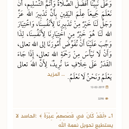
وَعَلَى نَبِيِّنَا أَفْضَلُ الصَّلَاةُ وَأَتَمُّ التَّسْلِيمِ، أَنْ
نَعْلَمَ جَمِيعَاً عِلْمَ اليَقِينِ بِأَنَّ تَدْبِيرَ اللهِ عَزَّ
وَجَلَّ لَنَا خَيْرٌ مِنْ تَدْبِيرِنَا لِأَنْفُسِنَا، وَاخْتِيَارَ
اللهِ لَنَا هُوَ خَيْرٌ مِنِ اخْتِيَارِنَا لِأَنْفُسِنَا، لِذَا
وَجَبَ عَلَيْنَا أَنْ نُفَوِّضَ أُمُورَنَا إلى اللهِ تعالى،
وَأَنْ لَا نَيْأَسَ مِنْ رَحْمَةِ اللهِ تعالى، إِذَا جَاءَ
القَدَرُ عَلَى خِلَافِ مَا نُرِيدُ، لِأَنَّ اللهَ تعالى
... المزيد
يَعْلَمُ وَنَحْنُ لَا نَعْلَمُ.
12-02-2019
3298
1ـ ﴿لَقَدْ كَانَ فِي قَصَصِهِمْ عِبْرَةٌ ﴾ :الحاسد لا
يستطيع تحويل نعمة الله