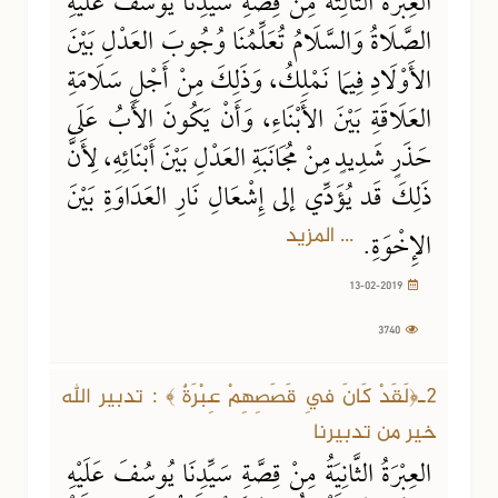
العِبْرَةُ الثَّالِثَةُ مِنْ قِصَّةِ سَيِّدِنَا يُوسُفَ عَلَيْهِ
الصَّلَاةُ وَالسَّلَامُ تُعَلِّمُنَا وُجُوبَ العَدْلِ بَيْنَ
الأَوْلَادِ فِيمَا نَمْلِكُ، وَذَلِكَ مِنْ أَجْلِ سَلَامَةِ
العَلَاقَةِ بَيْنَ الأَبْنَاءِ، وَأَنْ يَكُونَ الأَبُ عَلَى
حَذَرٍ شَدِيدٍ مِنْ مُجَانَبَةِ العَدْلِ بَيْنَ أَبْنَائِهِ، لِأَنَّ
ذَلِكَ قَد يُؤَدِّي إلى إِشْعَالِ نَارِ العَدَاوَةِ بَيْنَ
... المزيد
الإِخْوَةِ.
13-02-2019
3740
2ـ﴿لَقَدْ كَانَ فِي قَصَصِهِمْ عِبْرَةٌ ﴾ : تدبير الله
خير من تدبيرنا
العِبْرَةُ الثَّانِيَةُ مِنْ قِصَّةِ سَيِّدِنَا يُوسُفَ عَلَيْهِ