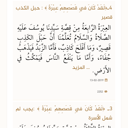
4ـ﴿لَقَدْ كَانَ فِي قَصَصِهِمْ عِبْرَةٌ ﴾ : حبل الكذب
قصير
العِبْرَةُ الرَّابِعَةُ مِنْ قِصَّةِ سَيِّدِنَا يُوسُفَ عَلَيْهِ
الصَّلَاةُ وَالسَّلَامُ تُعَلِّمُنَا أَنَّ حَبْلَ الكَذِبِ
قَصِيرٌ، وَمَا أَفْلَحَ كَاذِبٌ، فَأَمَّا الزَّبَدُ فَيَذْهَبُ
جُفَاءً، وَأَمَّا مَا يَنْفَعُ النَّاسَ فَيَمْكُثُ في
... المزيد
الأَرْضِ.
13-02-2019
2252
3ـ ﴿لَقَدْ كَانَ فِي قَصَصِهِمْ عِبْرَةٌ ﴾ :يجب لم
شمل الأسرة