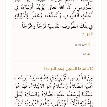
الدُّرُوسِ، أنَّ اللهُ تعالى يُؤَيِّدُ أَوْلِيَاءَهُ في
أَحْلَكِ الظُّرُوفِ وَأَشَدِّهَا، وَيَجْعَلُ لِأَوْلِيَائِهِ
...
في تِلْكَ الظُّرُوفِ القَاسِيَةِ فَرَجَاً وَمَخْرَجَاً.
المزيد
05-08-2019
1515
14ـ لماذا السجن بعد البراءة؟
مِنَ الدُّرُوسِ التَّرْبَوِيَّةِ في قِصَّةِ سَيِّدِنَا يُوسُفَ
عَلَيْهِ الصَّلَاةُ وَالسَّلَامُ هُوَ الابْتِلَاءُ، فَهَا هُوَ
سَيِّدُنَا يُوسُفُ عَلَيْهِ الصَّلَاةُ وَالسَّلَامُ يُبْتَلَى
بِإِخْوَتِهِ أَوَّلَاً، ثُمَّ يُبْتَلَى بِالرِّقِّ وَالعُبُودِيَّةِ ثَانِيَاً،