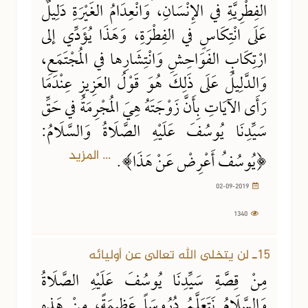
الفِطْرِيَّةِ في الإِنْسَانِ، وَانْعِدَامُ الغَيْرَةِ دَلِيلٌ
عَلَى انْتِكَاسٍ في الفِطْرَةِ، وَهَذَا يُؤَدِّي إلى
ارْتِكَابِ الفَوَاحِشِ وَانْتِشَارِها في المُجْتَمَعِ،
وَالدَّلِيلُ عَلَى ذَلِكَ هُوَ قَوْلُ العَزِيزِ عِنْدَمَا
رَأَى الآيَاتِ بِأَنَّ زَوْجَتَهُ هِيَ المُجْرِمَةُ في حَقِّ
سَيِّدِنَا يُوسُفَ عَلَيْهِ الصَّلَاةُ وَالسَّلَامُ:
... المزيد
﴿يُوسُفُ أَعْرِضْ عَنْ هَذَا﴾.
02-09-2019
1340
15ـ لن يتخلى الله تعالى عن أوليائه
مِنْ قِصَّةِ سَيِّدِنَا يُوسُفَ عَلَيْهِ الصَّلَاةُ
وَالسَّلَامُ نَتَعَلَّمُ دُرُوسَاً عَظِيمَةً، مِنْ هَذِهِ