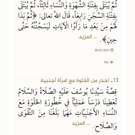
ثُمَّ يُبْتَلَى بِفِتْنَةِ الشَّهْوَةِ وَالنِّسَاءِ ثَالِثَاً، ثُمَّ يُبْتَلَى
بِفِتْنَةِ السِّجْنِ رَابِعَاً، قَالَ اللهُ تعالى: ﴿ثُمَّ بَدَا
لَهُمْ مِنْ بَعْدِ مَا رَأَوُا الْآيَاتِ لَيَسْجُنُنَّهُ حَتَّى
... المزيد
حِينٍ﴾.
30-07-2019
932
13ـ احذر من الخلوة مع امرأة أجنبية
قِصَّةُ سَيِّدِنَا يُوسُفَ عَلَيْهِ الصَّلَاةُ وَالسَّلَامُ
تُعْطِينَا دَرْسَاً عَمَلِيَّاً في خُطُورَةِ الخَلْوَةِ مَعَ
النِّسَاءِ الأَجْنَبِيَّاتِ مَهْمَا بَلَغْنَا مِنَ التَّقْوَى
... المزيد
وَالصَّلَاحِ.