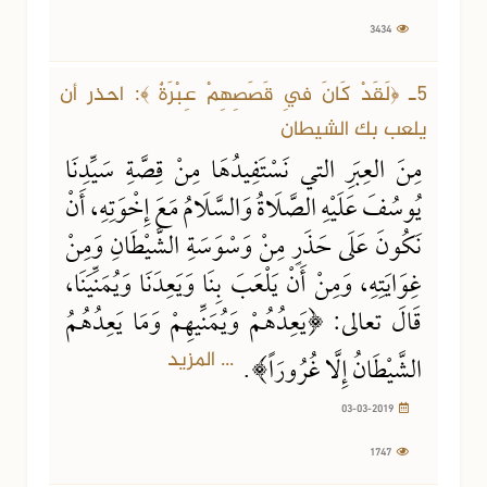
3434
5ـ ﴿لَقَدْ كَانَ فِي قَصَصِهِمْ عِبْرَةٌ ﴾: احذر أن
يلعب بك الشيطان
مِنَ العِبَرِ التي نَسْتَفِيدُهَا مِنْ قِصَّةِ سَيِّدِنَا
يُوسُفَ عَلَيْهِ الصَّلَاةُ وَالسَّلَامُ مَعَ إِخْوَتِهِ، أَنْ
نَكُونَ عَلَى حَذَرٍ مِنْ وَسْوَسَةِ الشَّيْطَانِ وَمِنْ
غِوَايَتِهِ، وَمِنْ أَنْ يَلْعَبَ بِنَا وَيَعِدَنَا وَيُمَنِّيَنَا،
قَالَ تعالى: ﴿يَعِدُهُمْ وَيُمَنِّيهِمْ وَمَا يَعِدُهُمُ
... المزيد
الشَّيْطَانُ إِلَّا غُرُورَاً﴾.
03-03-2019
1747