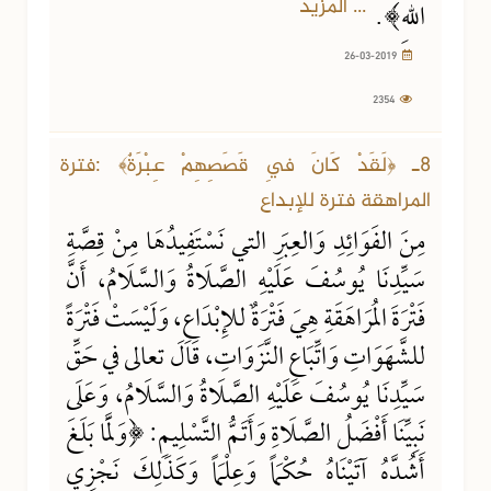
... المزيد
اللهِ﴾.
26-03-2019
2354
8ـ ﴿لَقَدْ كَانَ فِي قَصَصِهِمْ عِبْرَةٌ﴾ :فترة
المراهقة فترة للإبداع
مِنَ الفَوَائِدِ وَالعِبَرِ التي نَسْتَفِيدُهَا مِنْ قِصَّةِ
سَيِّدِنَا يُوسُفَ عَلَيْهِ الصَّلَاةُ وَالسَّلَامُ، أَنَّ
فَتْرَةَ المُرَاهَقَةِ هِيَ فَتْرَةٌ للإِبْدَاعِ، وَلَيْسَتْ فَتْرَةً
للشَّهَوَاتِ وَاتِّبَاعِ النَّزَوَاتِ، قَالَ تعالى في حَقِّ
سَيِّدِنَا يُوسُفَ عَلَيْهِ الصَّلَاةُ وَالسَّلَامُ، وَعَلَى
نَبِيِّنَا أَفْضَلُ الصَّلَاةِ وَأَتَمُّ التَّسْلِيمِ: ﴿وَلَمَّا بَلَغَ
أَشُدَّهُ آتَيْنَاهُ حُكْمَاً وَعِلْمَاً وَكَذَلِكَ نَجْزِي