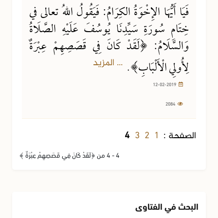
فَيَا أَيُّهَا الإِخْوَةُ الكِرَامُ: فَيَقُولُ اللهُ تعالى في
خِتَامِ سُورَةِ سَيِّدِنَا يُوسُفَ عَلَيْهِ الصَّلَاةُ
وَالسَّلَامُ: ﴿لَقَدْ كَانَ فِي قَصَصِهِمْ عِبْرَةٌ
... المزيد
لِأُولِي الْأَلْبَابِ﴾.
12-02-2019
2084
3
2
1
الصفحة :
4
4 - 4 من ﴿لَقَدْ كَانَ فِي قَصَصِهِمْ عِبْرَةٌ ﴾
البحث في الفتاوى