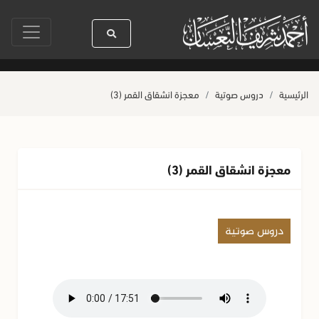
سنين
سيدنا رسول الله ﷺ كله رحمة
صلاة آخر أربعاء من صفر
حياة ال
الرئيسية
دروس صوتية
معجزة انشقاق القمر (3)
معجزة انشقاق القمر (3)
دروس صوتية