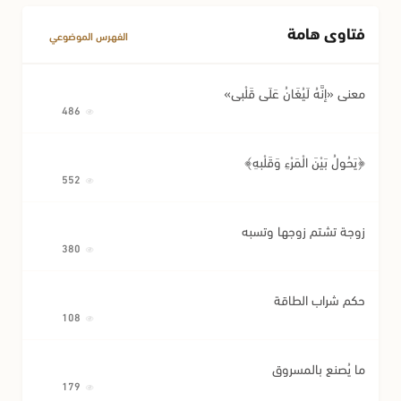
فتاوى هامة
الفهرس الموضوعي
معنى «إِنَّهُ لَيُغَانُ عَلَى قَلْبِي»
486
﴿يَحُولُ بَيْنَ الْمَرْءِ وَقَلْبِهِ﴾
552
زوجة تشتم زوجها وتسبه
380
حكم شراب الطاقة
108
ما يُصنع بالمسروق
179