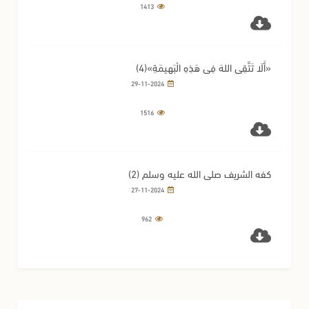
1413
«أَلَا تَتَّقِي اللهَ فِي هَذِهِ الْبَهِيمَةِ»(4)
29-11-2024
1516
كفه الشريف صلى الله عليه وسلم (2)
27-11-2024
962