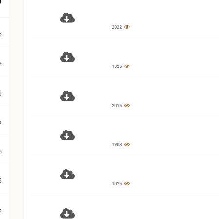
2022
م
﴿ي
1325
ز
2015
ح
1908
م
ق
1075
ه