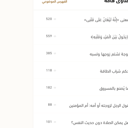
الفهرس الموضوعي
عنى «إِنَّهُ لَيُغَانُ عَلَى قَلْبِي»
520
َحُولُ بَيْنَ الْمَرْءِ وَقَلْبِهِ﴾
559
وجة تشتم زوجها وتسبه
385
كم شراب الطاقة
118
ا يُصنع بالمسروق
182
ول الرجل لزوجته أو أمه: أم المؤمنين
88
ل يمكن الصلاة دون حديث النفس؟
101