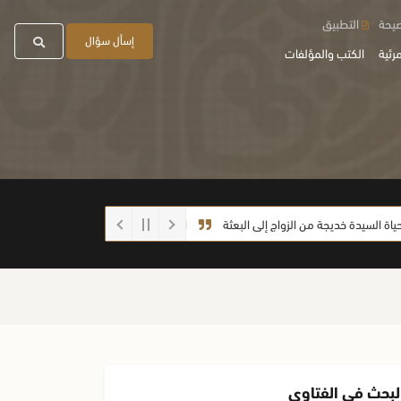
صيحة
التطبيق
إسأل سؤال
رئية
الكتب والمؤلفات
سيدة خديجة من الزواج إلى البعثة
احذروا الغش أيها الطلاب
ما صحة الحديث:
لبحث في الفتاوى