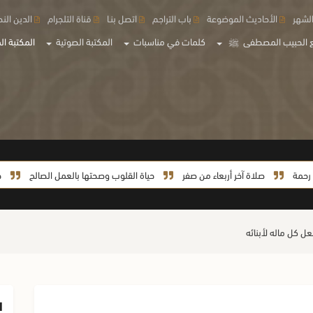
لشهر
الأحاديث الموضوعة
باب التراجم
اتصل بنـا
قناة التلجرام
الدين الن
 الحبيب المصطفى
ﷺ
كلمات في مناسبات
المكتبة الصوتية
المكتبة الم
صلاة آخر أربعاء من صفر
حياة القلوب وصحتها بالعمل الصالح
حياة ال
ل كل ماله لأبنائه
ا