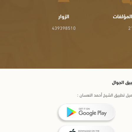
لمؤلفات
الزوار
439398510
2
يق الجوال
يل تطبيق الشيخ أحمد النعسان :