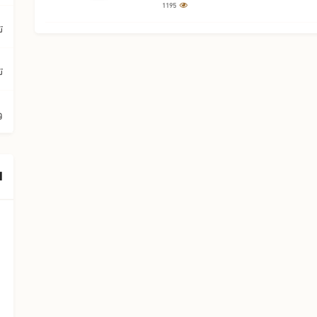
1195
ت
ت
و
ا