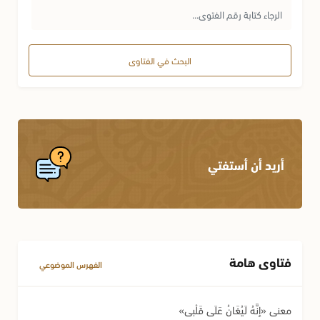
البحث في الفتاوى
أريد أن أستفتي
فتاوى هامة
الفهرس الموضوعي
معنى «إِنَّهُ لَيُغَانُ عَلَى قَلْبِي»