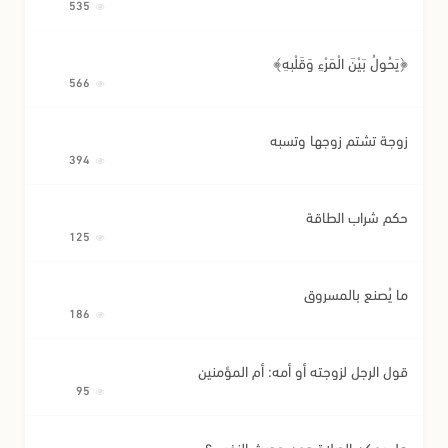
535
﴿يَحُولُ بَيْنَ الْمَرْءِ وَقَلْبِهِ﴾
566
زوجة تشتم زوجها وتسبه
394
حكم شراب الطاقة
125
ما يُصنع بالمسروق
186
قول الرجل لزوجته أو أمه: أم المؤمنين
95
هل يمكن الصلاة دون حديث النفس؟