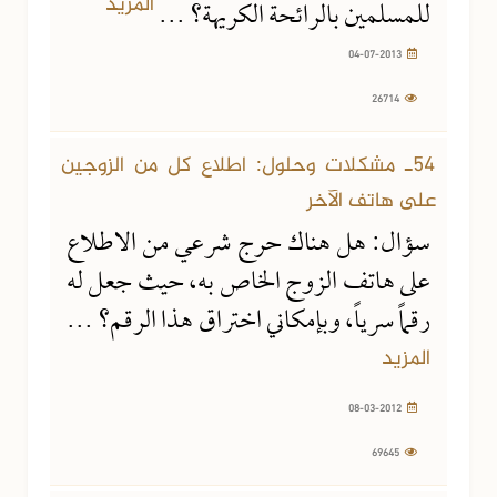
المزيد
للمسلمين بالرائحة الكريهة؟ ...
04-07-2013
26714
08-03-2012
69645 مشاهدة
54ـ مشكلات وحلول: اطلاع كل من الزوجين
على هاتف الآخر
سؤال: هل هناك حرج شرعي من الاطلاع
على هاتف الزوج الخاص به، حيث جعل له
رقماً سرياً، وبإمكاني اختراق هذا الرقم؟ ...
المزيد
08-03-2012
69645
08-03-2012
68295 مشاهدة