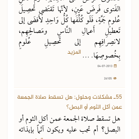
الفَتوى فَرضَ عَينٍ، لأنَّها تَقتَضي تَحصِيلَ
عُلومٍ جَمَّةٍ، فَلَو كُلِّفَها كُلُّ وَاحِدٍ لأَفضَى إلى
تَعطيلِ أَعمالِ النَّاسِ ومَصالِحِهِم،
لانصِرافِهِم إلى تَحصِيلِ عُلومٍ
المزيد
بِخُصوصِهَا. ...
04-07-2013
26105
04-07-2013
26714 مشاهدة
55ـ مشكلات وحلول: هل تسقط صلاة الجمعة
عمن أكل الثوم أو البصل؟
هل تسقط صلاة الجمعة عمن أكل الثوم أو
البصل؟ أم تجب عليه ويكون آثماً بإيذائه