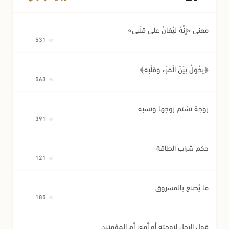
معنى «إِنَّهُ لَيُغَانُ عَلَى قَلْبِي»
531
﴿يَحُولُ بَيْنَ الْمَرْءِ وَقَلْبِهِ﴾
563
زوجة تشتم زوجها وتسبه
391
حكم شراب الطاقة
121
ما يُصنع بالمسروق
185
قول الرجل لزوجته أو أمه: أم المؤمنين