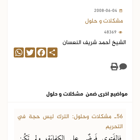
2008-06-04
مشكلات و حلول
48369
الشيخ أحمد شريف النعسان
WhatsApp
Twitter
Facebook
Share
مواضيع اخرى ضمن مشكلات و حلول
04-07-2013
26105 مشاهدة
56ـ مشكلات وحلول: الترك ليس حجة في
التحريم
فالفَتوى فَرضٌ على الكِفايَةِ، ولم تَكُنِ