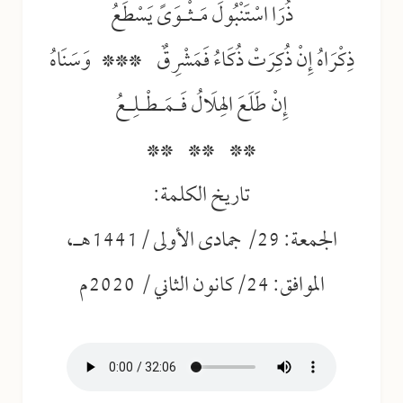
ذُرَا اسْتَنْبُولَ مَـثْـوَىً يَسْطَعُ
ذِكْرَاهُ إِنْ ذُكِرَتْ ذُكَاءُ فَمَشْرِقٌ *** وَسَنَاهُ
إِنْ طَلَعَ الهِلَالُ فَـمَـطْـلِـعُ
** ** **
تاريخ الكلمة:
الجمعة: 29/ جمادى الأولى /1441هـ،
الموافق: 24/كانون الثاني / 2020م