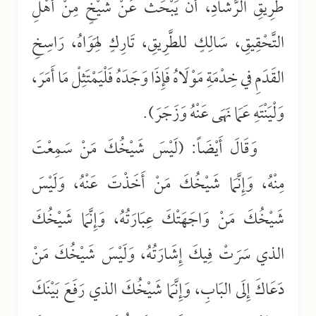
طَرِيقِ الرَّشَادِ، أَنْ يَبْحَثَ عَنْ شَيْخٍ مِنْ أَهْلِ
التَّحْقِيقِ، سَالِكٍ للطَّرِيقِ، تَارِكٍ لِهَوَاهُ، رَاسِخِ
القَدَمِ في خِدْمَةِ مَوْلَاهُ فَإِذَا وَجَدَهُ فَلْيَمْتَثِلْ مَا أَمَرَ،
وَلْيَنْتَهِ عَمَا نَهَى عَنْهُ وَزَجَرَ).
وَقَالَ أَيْضَاً: (لَيْسَ شَيْخُكَ مَنْ سَمِعْتَ
مِنْهُ، وَإِنَّمَا شَيْخُكَ مَنْ أَخَذْتَ عَنْهُ، وَلَيْسَ
شَيْخُكَ مَنْ وَاجَهَتْكَ عِبَارَتُهُ، وَإِنَّمَا شَيْخُكَ
الذي سَرَتْ فِيكَ إِشَارَتُهُ، وَلَيْسَ شَيْخُكَ مَنْ
دَعَاكَ إِلَى البَابِ، وَإِنَّمَا شَيْخُكَ الذي رَفَعَ بَيْنَكَ