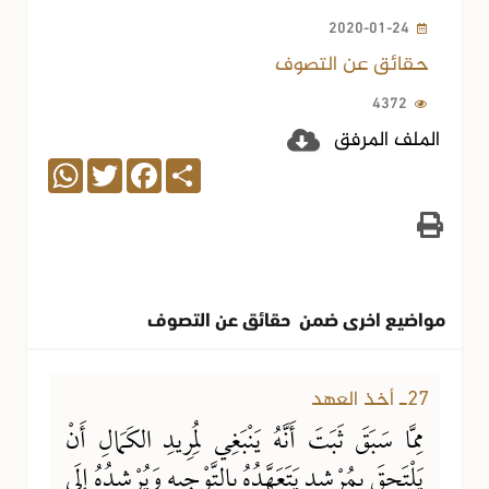
2020-01-24
حقائق عن التصوف
4372
الملف المرفق
WhatsApp
Twitter
Facebook
Share
مواضيع اخرى ضمن حقائق عن التصوف
01-11-2020
2871 مشاهدة
27ـ أخذ العهد
مِمَّا سَبَقَ ثَبَتَ أَنَّهُ يَنْبَغِي لِمُرِيدِ الكَمَالِ أَنْ
يَلْتَحِقَ بِمُرْشِدٍ يَتَعَهَّدُهُ بِالتَّوْجِيهِ وَيُرْشِدُهُ إِلَى