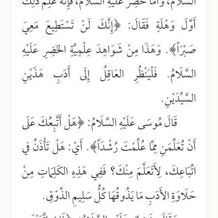
السَّلَامُ، وَأَمَّا خَضِرٌ عَلَيْهِ السَّلَامُ، فَإِنَّهُ عَلِمَ ذَلِكَ
أَوَّلَ وَهْلَةٍ فَقَالَ: ﴿إِنَّكَ لَنْ تَسْتَطِيعَ مَعِيَ
صَبْرَاً﴾. وَهَذَا مِنْ شَوَاهِدَ عِلْمِيَّةٍ الخَضِرِ عَلَيْهِ
السَّلَامُ. فَلْيَنْظُرِ العَاقِلُ إِلَى أَدَبِ هَذَيْنِ
السَّيِّدَيْنِ
.
قَالَ مُوسَى عَلَيْهِ السَّلَامُ: ﴿هَلْ أَتَّبِعُكَ عَلَى
أَنْ تُعَلِّمَنِ مِمَّا عُلِّمْتَ رُشْدَاً﴾. أَيْ: هَلْ تَأْذَنُ في
اتِّبَاعِكَ، لِأَتَعَلَّمَ مِنْكَ؟ فَفِي هَذِهِ الكَلِمَاتِ مِنْ
حَلَاوَةِ الأَدَبِ مَا يَذُوقُهَا كُلُّ سَلِيمِ الذَّوْقِ
.