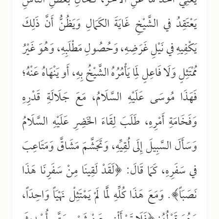
يُغْنِي أَحَدُهُمَا عَنِ الآخَرَ، كَحَالِ بَعْضِ النَّاسِ
يَعْتَقِدُ في الشَّيْخِ غَايَةَ الكَمَالِ وَيَظُنُّ أَنَّ ذَلِكَ
يَكْفِيهِ في نَيْلِ غَرَضِهِ، وَحُصُولِ مَطْلَبِهِ، وَهُوَ غَيْرُ
مُمْتَثِلٍ وَلَا فَاعِلٍ لِمَا يَأْمُرُهُ الشَّيْخُ بِهِ، أَو يَنْهَاهُ عَنْهُ؛
فَهَذَا مُوسَى عَلَيْهِ السَّلَامُ، مَعَ جَلَالَةِ قَدْرِهِ
وَفَخَامَةِ أَمْرِهِ، طَلَبَ لِقَاءَ الخَضِرِ عَلَيْهِ السَّلَامُ
وَسَأَلَ السَّبِيلَ إِلَى لُقِيِّهِ، وَتَجَشَّمَ مَشَاقَّ وَمَتَاعِبَ
في سَفَرِهِ، كَمَا قَالَ: ﴿لَقَدْ لَقِينَا مِنْ سَفَرِنَا هَذَا
نَصَبَاً﴾. وَمَعَ هَذَا كُلِّهِ لَمَّا لَمْ يَمْتَثِلْ نَهْيَاً وَاحِدَاً،