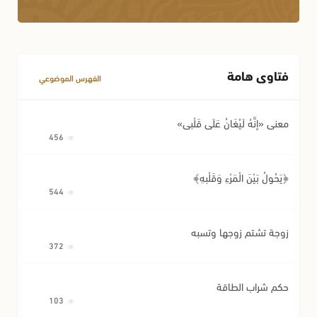
فتاوى هامة
الفهرس الموضوعي
معنى «إِنَّهُ لَيُغَانُ عَلَى قَلْبِي»
456
﴿يَحُولُ بَيْنَ الْمَرْءِ وَقَلْبِهِ﴾
544
زوجة تشتم زوجها وتسبه
372
حكم شراب الطاقة
103