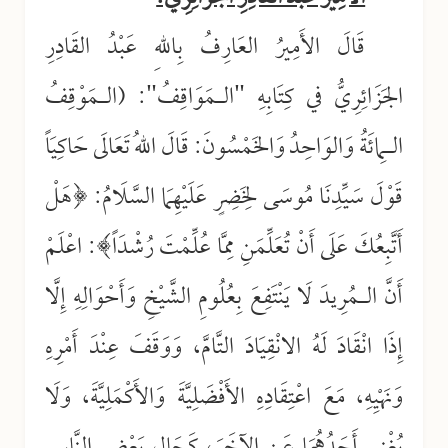
قَالَ الأَمِيرُ العَارِفُ بِاللهِ عَبْدُ القَادِرِ
الجَزَائِرِيُّ في كِتَابِهِ "الـمَوَاقِفُ
":
(الـمَوْقِفُ
الـمِائَةُ وَالوَاحِدُ وَالخَمْسُونَ: قَالَ اللهُ تَعَالَى حَاكِيَاً
قَوْلَ سَيِّدِنَا مُوسَى لِخَضِرٍ عَلَيْهِمَا السَّلَامُ: ﴿هَلْ
أَتَّبِعُكَ عَلَى أَنْ تُعَلِّمَنِ مِمَّا عُلِّمْتَ رُشْدَاً﴾: اعْلَمْ
أَنَّ الـمُرِيدَ لَا يَنْتَفِعَ بِعُلُومِ الشَّيْخِ وَأَحْوَالِهِ إِلَّا
إِذَا انْقَادَ لَهُ الانْقِيَادَ التَّامَّ، وَوَقَفَ عِنْدَ أَمْرِهِ
وَنَهْيِهِ، مَعَ اعْتِقَادِهِ الأَفْضَلِيَّةَ وَالأَكْمَلِيَّةَ، وَلَا