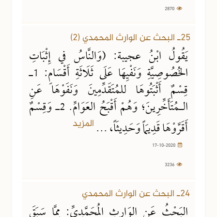
2870
17-10-2020
3236 مشاهدة
25ـ البحث عن الوارث المحمدي (2)
يَقُولُ ابْنُ عجيبة: (وَالنَّاسُ في إِثْبَاتِ
الخُصُوصِيَّةِ وَنَفْيِهَا عَلَى ثَلَاثَةِ أَقْسَامٍ: 1ـ
قِسْمٌ أَثْبَتُوهَا للمُتَقَدِّمِينَ وَنَفَوْهَا عَنِ
الـمُتَأَخِّرِينَ؛ وَهُمْ أَقْبَحُ العَوَامِّ. 2ـ وَقِسْمٌ
المزيد
أَقَرَّوْهَا قَدِيمَاً وَحَدِيثَاً، ...
17-10-2020
3236
11-10-2020
3029 مشاهدة
24ـ البحث عن الوارث المحمدي
البَحْثُ عَنِ الوَارِثِ المُحَمَّدِيِّ: مِمَّا سَبَقَ