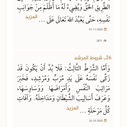
الطَّرِيقِ الحَقِّ وَيُضِيءُ لَهُ مَا أَظْلَمَ مِنْ جَوَانِبِ
المزيد
نَفْسِهِ، حَتَّى يَعْبُدَ اللهَ تَعَالَى عَلَى ...
01-11-2020
2871
24-10-2020
2870 مشاهدة
26ـ شروط المرشد
وَأَمَّا الشَّرْطُ الثَّالِثُ: فَلَا بُدَّ أَنْ يَكُونَ قَدْ
زَكَّى نَفْسَهُ عَلَى يَدِ مُرَبٍّ وَمُرْشِدٍ، فَخَبَرَ
مَرَاتِبَ النَّفْسِ وَأَمْرَاضَهَا وَوَسَاوِسَهَا،
وَعَرَفَ أَسَالِيبَ الشَّيْطَانِ وَمَدَاخِلَهُ. وَآفَاتِ
المزيد
كُلِّ مَرْحَلَةٍ ...
24-10-2020