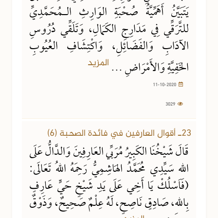
يَتَبَيَّنُ أَهَمِّيَّةُ صُحْبَةِ الوَارِثِ الـمُحَمَّدِيِّ
للتَّرَقِّي فِي مَدَارِجِ الكَمَالِ، وَتَلَقِّي دُرُوسِ
الآدَابِ وَالفَضَائِلِ، وَاكْتِشَافِ العُيُوبِ
المزيد
الخَفِيَّةِ وَالأَمْرَاضِ ...
11-10-2020
3029
11-10-2020
2945 مشاهدة
23ـ أقوال العارفين في فائدة الصحبة (6)
قَالَ شَيْخُنَا الكَبِيرُ مُرَبِّي العَارِفِينَ وَالدَّالُّ عَلَى
اللهِ سَيِّدِي مُحَمَّدُ الهَاشِمِيُّ رَحِمَهُ اللهُ تَعَالَى:
(فَاسْلُكْ يَا أَخِي عَلَى يَدِ شَيْخٍ حَيٍّ عَارِفٍ
بِاللهِ، صَادِقٍ نَاصِحٍ، لَهُ عِلْمٌ صَحِيحٌ، وَذَوْقٌ