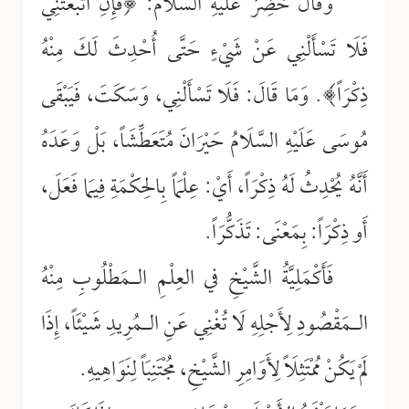
وَقَالَ خَضِرٌ عَلَيْهِ السَّلَامُ: ﴿فَإِنِ اتَّبَعْتَنِي
فَلَا تَسْأَلْنِي عَنْ شَيْءٍ حَتَّى أُحْدِثَ لَكَ مِنْهُ
ذِكْرَاً﴾. وَمَا قَالَ: فَلَا تَسْأَلْنِي، وَسَكَتَ، فَيَبْقَى
مُوسَى عَلَيْهِ السَّلَامُ حَيْرَانَ مُتَعَطِّشَاً، بَلْ وَعَدَهُ
أَنَّهُ يُحْدِثُ لَهُ ذِكْرَاً، أَيْ: عِلْمَاً بِالحِكْمَةِ فِيمَا فَعَلَ،
أَو ذِكْرَاً: بِمَعْنَى: تَذَكُّرَاً
.
فَأَكْمَلِيَّةُ الشَّيْخِ في العِلْمِ الـمَطْلُوبِ مِنْهُ
الـمَقْصُود
لِأَجْلِهِ لَا تُغْنِي عَنِ الـمُرِيدِ شَيْئَاً، إِذَا
لَمْ يَكُنْ مُمْتَثِلَاً لِأَوَامِرِ الشَّيْخِ، مُجْتَنِبَاً لِنَوَاهِيهِ.