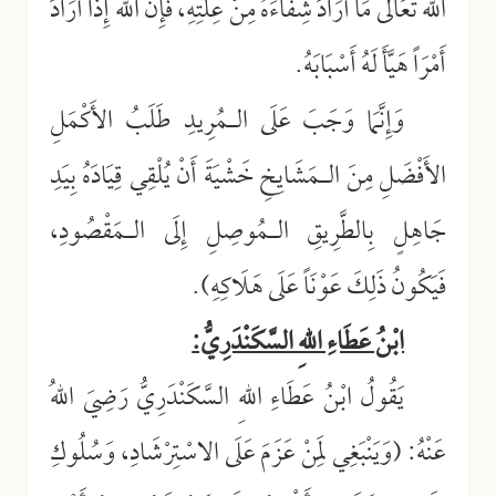
اللهَ تَعَالَى مَا أَرَادَ شِفَاءَهُ مِنْ عِلَّتِهِ، فَإِنَّ اللهَ إِذَا أَرَادَ
أَمْرَاً هَيَّأَ لَهُ أَسْبَابَهُ
.
وَإِنَّمَا وَجَبَ عَلَى الـمُرِيدِ طَلَبُ الأَكْمَلِ
الأَفْضَلِ مِنَ الـمَشَايِخِ خَشْيَةَ أَنْ يُلْقِي قِيَادَهُ بِيَدِ
جَاهِلٍ بِالطَّرِيقِ الـمُوصِلِ إِلَى الـمَقْصُودِ،
فَيَكُونُ ذَلِكَ عَوْنَاً عَلَى هَلَاكِهِ).
ابْنُ عَطَاءِ اللهِ السَّكَنْدَرِيُّ:
يَقُولُ ابْنُ عَطَاءِ اللهِ السَّكَنْدَرِيُّ رَضِيَ اللهُ
عَنْهُ: (وَيَنْبَغِي لِمَنْ عَزَمَ عَلَى الاسْتِرْشَادِ، وَسُلُوكِ