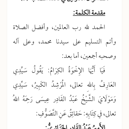
مقدمة الكلمة:
الحمد لله رب العالمين، وأفضل الصلاة
وأتم التسليم على سيدنا محمد، وعلى آله
وصحبه أجمعين، أما بعد:
فَيَا أَيُّهَا الإِخْوَةُ الكِرَامُ: يَقُولُ سَيِّدِي
العَارِفُ بِاللهِ تعالى، المُرْشِدُ الكَبِيرُ، سَيِّدِي
وَمَوْلَايَ الشَّيْخُ عَبْدُ القَادِر عِيسَى رَحِمَهُ اللهُ
تعالى، في كِتَابِهِ: حَقائِقُ عَنِ التَّصَوُّفِ:
الأَمِيرُ عَبْدُ القَادِرِ الجَزَائِرِيُّ: