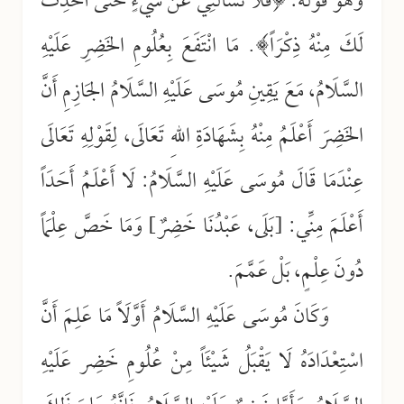
وَهُوَ قَوْلُهُ: ﴿فَلَا تَسْأَلْنِي عَنْ شَيْءٍ حَتَّى أُحْدِثَ
لَكَ مِنْهُ ذِكْرَاً﴾. مَا انْتَفَعَ بِعُلُومِ الخَضِرِ عَلَيْهِ
السَّلَامُ، مَعَ يَقِينِ مُوسَى عَلَيْهِ السَّلَامُ الجَازِمِ أَنَّ
الخَضِرَ أَعْلَمُ مِنْهُ بِشَهَادَةِ اللهِ تَعَالَى، لِقَوْلِهِ تَعَالَى
عِنْدَمَا قَالَ مُوسَى عَلَيْهِ السَّلَامُ: لَا أَعْلَمُ أَحَدَاً
أَعْلَمَ مِنِّي: [بَلَى، عَبْدُنَا خَضِرٌ] وَمَا خَصَّ عِلْمَاً
دُونَ عِلْمٍ، بَلْ عَمَّمَ
.
وَكَانَ مُوسَى عَلَيْهِ السَّلَامُ أَوَّلَاً مَا عَلِمَ أَنَّ
اسْتِعْدَادَهُ لَا يَقْبَلُ شَيْئَاً مِنْ عُلُومِ خَضِر عَلَيْهِ