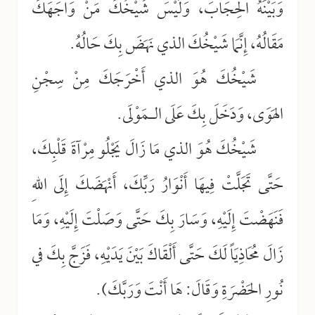
وَبَيْنَهُ الحِجَابَ، وَلَيْسَ شَيْخُكَ مَنْ وَاجَهَكَ
مَقَالُهُ، إِنَّمَا شَيْخُكَ الذي نَهَضَ بِكَ حَالُهُ.
شَيْخُكَ هُوَ الذي أَخْرَجَكَ مِنْ سِجْنِ
الهَوَى، وَدَخَلَ بِكَ عَلَى الـمَوْلَى.
شَيْخُكَ هُوَ الذي مَا زَالَ يَجْلُو مِرْآةَ قَلْبِكَ،
حَتَّى تَجَلَّتْ فِيهَا أَنْوَارُ رَبِّكَ، أَنْهَضَكَ إِلَى اللهِ
فَنَهَضْتَ إِلَيْهِ، وَسَارَ بِكَ حَتَّى وَصَلْتَ إِلَيْهِ، وَمَا
زَالَ مُحَاذِيَاً لَكَ حَتَّى أَلْقَاكَ بَيْنَ يَدَيْهِ، فَزَجَّ بِكَ في
نُورِ الحَضْرَةِ وَقَالَ: هَا أَنْتَ وَرَبَّكَ).