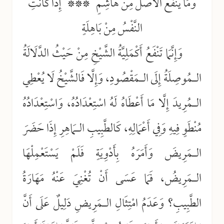
وَمَا يَنْفَعُ الأَصْلَ مِنْ هَاشِمٍ *** إِذَا كَانَتِ
النَّفْسُ مِنْ بَاهِلَةٍ
وَإِنَّمَا تَنْفَعُ أَكْمَلِيَّةُ الشَّيْخِ مِنْ حَيْثُ الدَّلَالَةُ
الـمُوصِلَةُ إِلَى الـمَقْصُودِ، وَإِلَّا فَالشَّيْخُ لَا يُعْطِي
الـمُرِيدَ إِلَّا مَا أَعْطَاهُ لَهُ اسْتِعْدَادُهُ، وَاسْتِعْدَادُهُ
مُنْطَوٍ فِيهِ وَفِي أَعْمَالِهِ، كَالطَّبِيبِ الـمَاهِرِ إِذَا حَضَرَ
الـمَرِيضَ وَأَمَرَهُ بِأَدْوِيَةٍ فَلَمْ يَسْتَعْمِلْهَا
الـمَرِيضُ، فَمَا عَسَى أَنْ تُغْنِيَ عَنْهُ مَهَارَةُ
الطَّبِيبِ؟ وَعَدَمُ امْتِثَالِ الـمَرِيضِ دَلِيلٌ عَلَى أَنَّ