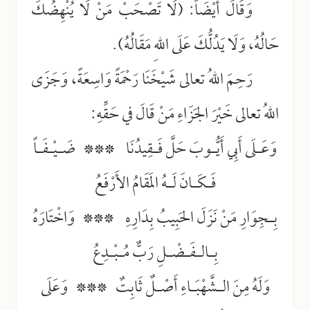
وَقَالَ أَيْضَاً: (لَا تَصْحَبْ مَنْ لَا يُنْهِضُكَ
حَالُهُ، وَلَا يَدُلُّكَ عَلَى اللهِ مَقَالُهُ).
رَحِمَ اللهُ تعالى شَيْخَنَا رَحْمَةً وَاسِعَةً، وَجَزَى
اللهُ تعالى خَيْرَ الجَزَاءِ مَنْ قَالَ في حَقِّهِ:
وَعَـلَى أَبِي أَيُّـوبَ حَلَّ فَـقِيدُنَا *** ضَـيْـفَـاً
فَـكَـانَ لَـهُ المَقَامُ الأَرْفَعُ
بِـجِوَارِ مَنْ نَزَلَ الحَبِيبُ بِدَارِهِ *** وَاخْتَارَهُ
بِـالـفَـضْـلِ رَبٌّ مُـبْـدِعُ
وَلَهُ مِنَ الـشَّهْبَـاءِ أَصْـلٌ ثَابِتٌ *** وَعَلَى