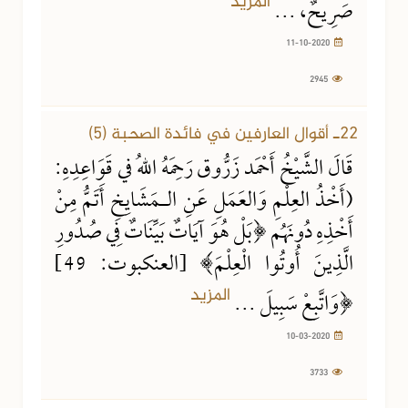
المزيد
صَرِيحٌ، ...
11-10-2020
2945
10-03-2020
3733 مشاهدة
22ـ أقوال العارفين في فائدة الصحبة (5)
قَالَ الشَّيْخُ أَحْمَد زَرُّوق رَحِمَهُ اللهُ في قَوَاعِدِهِ:
(أَخْذُ العِلْمِ وَالعَمَلِ عَنِ الـمَشَايِخِ أَتَمُّ مِنْ
أَخْذِهِ دُونَهُم ﴿بَلْ هُوَ آيَاتٌ بَيِّنَاتٌ فِي صُدُورِ
الَّذِينَ أُوتُوا الْعِلْمَ﴾ [العنكبوت: 49]
المزيد
﴿وَاتَّبِعْ سَبِيلَ ...
10-03-2020
3733