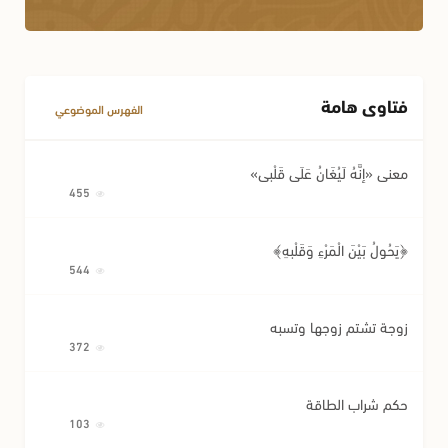
فتاوى هامة
الفهرس الموضوعي
معنى «إِنَّهُ لَيُغَانُ عَلَى قَلْبِي»
455
﴿يَحُولُ بَيْنَ الْمَرْءِ وَقَلْبِهِ﴾
544
زوجة تشتم زوجها وتسبه
372
حكم شراب الطاقة
103