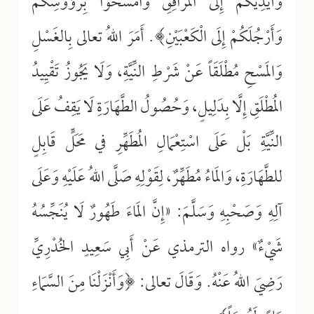
وَأَيْدِيَكُمْ إِلَى الْمَرَافِقِ وَامْسَحُوا بِرُؤُوسِكُمْ
وَأَرْجُلَكُمْ إِلَى الْكَعْبَيْنِ﴾. أَمَرَ اللهُ تعالى بِالغَسْلِ
وَالمَسْحِ مُطْلَقَاً عَنْ شَرْطِ النِّيَّةِ، وَلَا يَجُوزُ تَقْيِيدُ
المُطْلَقِ إِلَّا بِدَلِيلٍ، وَحُصُولُ الطَّهَارَةِ لَا يَقِفُ عَلَى
النِّيَّةِ بَلْ عَلَى اسْتِعْمَالِ المُطَهِّرِ في مَحَلٍّ قَابِلٍ
للطَّهَارَةِ، وَالمَاءُ مُطَهِّرٌ، لِقَوْلِهِ صَلَّى اللهُ عَلَيْهِ وَعَلَى
آلِهِ وَصَحْبِهِ وَسَلَّمَ: «إِنَّ المَاءَ طَهُورٌ لَا يُنَجِّسُهُ
شَيْءٌ» رواه الترمذي عَنْ أَبِي سَعِيدٍ الخُدْرِيِّ
رَضِيَ اللهُ عَنْهُ. وَقَالَ تعالى: ﴿وَأَنْزَلْنَا مِنَ السَّمَاءِ