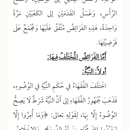
الرَّأْسِ، وَغَسْلُ القَدَمَيْنِ إلى الكَعْبَيْنِ مَرَّةً
وَاحِدَةً، هَذِهِ الفَرَائِضُ مُتَّفَقُ عَلَيْهَا وَمُجْمَعٌ عَلَى
فَرْضِيَّتِهَا.
أَمَّا الفَرَائِضُ المُخْتَلَفُ فِيهَا:
أولاً: النِّيَّةُ:
اخْتَلَفَ الفُقَهَاءُ في حُكْمِ النِّيَّةِ في الوُضُوءِ،
فَذَهَبَ جُمْهُورُ الفُقَهَاءِ إلى أَنَّ النِّيَّةَ شَرْطٌ لَا يَصِحُّ
الوُضُوءُ إِلَّا بِهَا، لِقَوْلِهِ تعالى: ﴿وَمَا أُمِرُوا إِلَّا