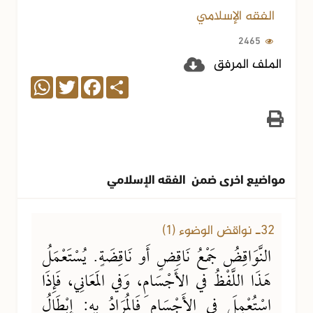
الفقه الإسلامي
2465
الملف المرفق
WhatsApp
Twitter
Facebook
Share
مواضيع اخرى ضمن الفقه الإسلامي
26-10-2020
2106 مشاهدة
32ـ نواقض الوضوء (1)
النَّوَاقِضُ جَمْعُ نَاقِضٍ أَو نَاقِضَةٍ. يُسْتَعْمَلُ
هَذَا اللَّفْظُ في الأَجْسَامِ، وَفي المَعَانِي، فَإِذَا
اسْتُعْمِلَ في الأَجْسَامِ فَالمُرَادُ بِهِ: إِبْطَالُ