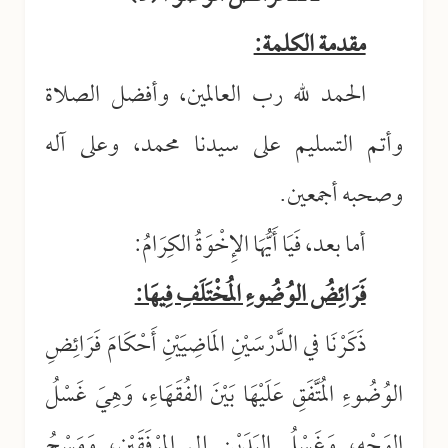
مقدمة الكلمة:
الحمد لله رب العالمين، وأفضل الصلاة
وأتم التسليم على سيدنا محمد، وعلى آله
وصحبه أجمعين.
أما بعد، فَيَا أَيُّهَا الإِخْوَةُ الكِرَامُ:
فَرَائِضُ الوُضُوءِ المُخْتَلَفِ فِيهَا:
ذَكَرْنَا في الدَّرْسَيْنِ المَاضِيَيْنِ أَحْكَامَ فَرَائِضِ
الوُضُوءِ المُتَّفَقِ عَلَيْهَا بَيْنَ الفُقَهَاءِ، وَهِيَ غَسْلُ
الوَجْهِ، وَغَسْلُ اليَدَيْنِ إلى المِرْفَقَيْنِ، وَمَسْحُ