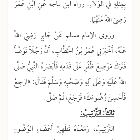
بِمِثْلِهِ في الوَلَاءِ. رواه ابن ماجه عَنِ ابْنِ عُمَرَ
رَضِيَ اللهُ عَنْهُمَا.
وروى الإمام مسلم عَنْ جَابِرٍ رَضِيَ اللهُ
عَنْهُ، أَخْبَرَنِي عُمَرُ بْنُ الْخَطَّابِ، أَنَّ رَجُلَاً تَوَضَّأَ
فَتَرَكَ مَوْضِعَ ظُفُرٍ عَلَى قَدَمِهِ فَأَبْصَرَهُ النَّبِيُّ صَلَّى
اللهُ عَلَيْهِ وَعَلَى آلِهِ وَصَحْبِهِ وَسَلَّمَ فَقَالَ: «ارْجِعْ
فَأَحْسِنْ وُضُوءَكَ» فَرَجَعَ، ثُمَّ صَلَّى.
ثالثاً: التَّرْتِيبُ:
التَّرْتِيبُ، وَمَعْنَاهُ تَطْهِيرُ أَعْضَاءِ الوُضُوءِ