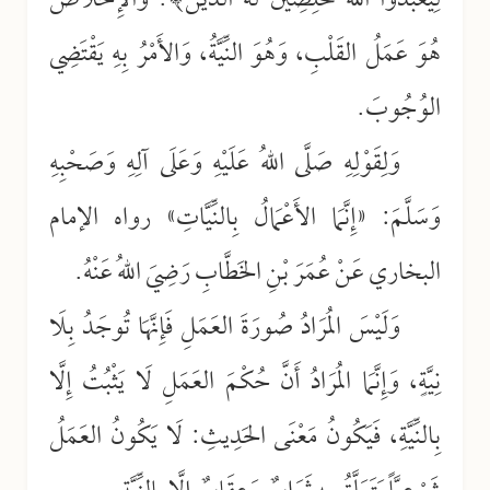
لِيَعْبُدُوا اللهَ مُخْلِصِينَ لَهُ الدِّينَ﴾. وَالإِخْلَاصُ
هُوَ عَمَلُ القَلْبِ، وَهُوَ النِّيَّةُ، وَالأَمْرُ بِهِ يَقْتَضِي
الوُجُوبَ.
وَلِقَوْلِهِ صَلَّى اللهُ عَلَيْهِ وَعَلَى آلِهِ وَصَحْبِهِ
وَسَلَّمَ: «إِنَّمَا الأَعْمَالُ بِالنِّيَّاتِ» رواه الإمام
البخاري عَنْ عُمَرَ بْنِ الخَطَّابِ رَضِيَ اللهُ عَنْهُ.
وَلَيْسَ المُرَادُ صُورَةَ العَمَلِ فَإِنَّهَا تُوجَدُ بِلَا
نِيَّةٍ، وَإِنَّمَا المُرَادُ أَنَّ حُكْمَ العَمَلِ لَا يَثْبُتُ إِلَّا
بِالنِّيَّةِ، فَيَكُونُ مَعْنَى الحَدِيثِ: لَا يَكُونُ العَمَلُ