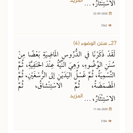
المزيد
الاسْتِنْثَارُ، ...
22-09-2020
1562
11-06-2020
2184 مشاهدة
27ـ سنن الوضوء (4)
لَقَدْ ذَكَرْنَا في الدُّرُوسِ المَاضِيَةِ بَعْضًا مِنْ
سُنَنِ الوُضُوءِ، وَهِيَ النِّيَّةُ عِنْدَ الحَنَفِيَّةِ، ثُمَّ
التَّسْمِيَةُ، ثُمَّ غَسْلُ اليَدَيْنِ إلى الرُّسْغَيْنِ، ثُمَّ
المَضْمَضَةُ، ثُمَّ الاسْتِنْشاقُ، ثُمَّ
المزيد
الاسْتِنْثَارُ، ...
11-06-2020
2184