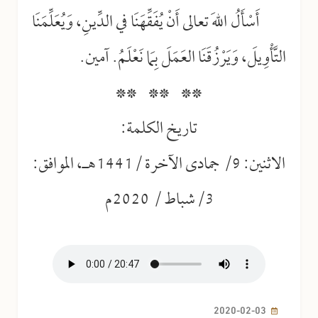
أَسْأَلُ اللهَ تعالى أَنْ يُفَقِّهَنَا في الدِّينِ، وَيُعَلِّمَنَا
التَّأْوِيلَ، وَيَرْزُقَنَا العَمَلَ بِمَا نَعْلَمُ.
آمين.
** ** **
تاريخ الكلمة:
الاثنين: 9/ جمادى الآخرة /1441هـ، الموافق:
3/شباط / 2020م
2020-02-03