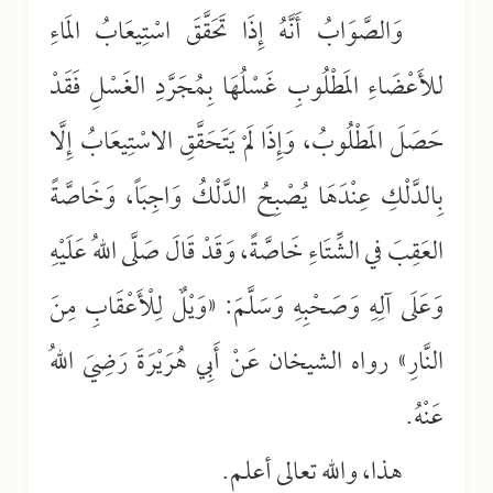
وَالصَّوَابُ أَنَّهُ إِذَا تَحَقَّقَ اسْتِيعَابُ المَاءِ
للأَعْضَاءِ المَطْلُوبِ غَسْلُهَا بِمُجَرَّدِ الغَسْلِ فَقَدْ
حَصَلَ المَطْلُوبُ، وَإِذَا لَمْ يَتَحَقَّقِ الاسْتِيعَابُ إِلَّا
بِالدَّلْكِ عِنْدَهَا يُصْبِحُ الدَّلْكُ وَاجِبَاً، وَخَاصَّةً
العَقِبَ في الشِّتَاءِ خَاصَّةً، وَقَدْ قَالَ صَلَّى اللهُ عَلَيْهِ
وَعَلَى آلِهِ وَصَحْبِهِ وَسَلَّمَ: «وَيْلٌ لِلْأَعْقَابِ مِنَ
النَّارِ» رواه الشيخان عَنْ أَبِي هُرَيْرَةَ رَضِيَ اللهُ
عَنْهُ.
هذا، والله تعالى أعلم.