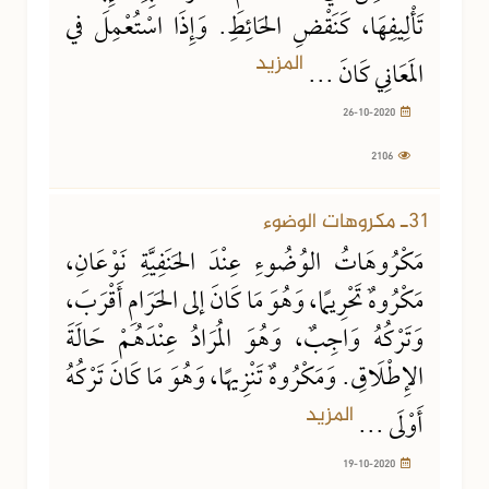
تَأْلِيفِهَا، كَنَقْضِ الحَائِطِ. وَإِذَا اسْتُعْمِلَ في
المزيد
المَعَانِي كَانَ ...
26-10-2020
2106
19-10-2020
10721 مشاهدة
31ـ مكروهات الوضوء
مَكْرُوهَاتُ الوُضُوءِ عِنْدَ الحَنَفِيَّةِ نَوْعَانِ،
مَكْرُوهٌ تَحْرِيمًا، وَهُوَ مَا كَانَ إلى الحَرَامِ أَقْرَبَ،
وَتَرْكُهُ وَاجِبٌ، وَهُوَ المُرَادُ عِنْدَهُمْ حَالَةَ
الإِطْلَاقِ. وَمَكْرُوهٌ تَنْزِيهًا، وَهُوَ مَا كَانَ تَرْكُهُ
المزيد
أَوْلَى ...
19-10-2020