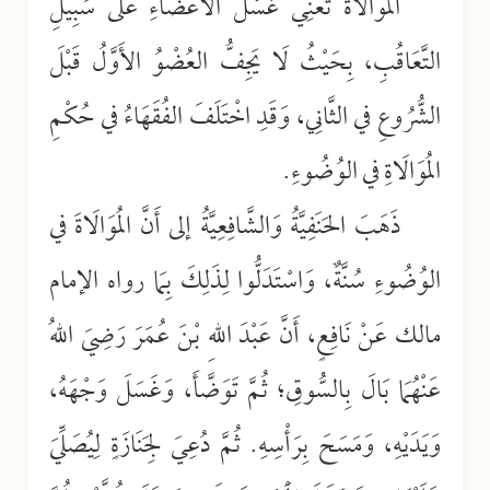
المُوَالَاةُ تَعْنِي غَسْلَ الأَعْضَاءِ عَلَى سَبِيلِ
التَّعَاقُبِ، بِحَيْثُ لَا يَجِفُّ العُضْوُ الأَوَّلُ قَبْلَ
الشُّرُوعِ في الثَّانِي، وَقَدِ اخْتَلَفَ الفُقَهَاءُ في حُكْمِ
المُوَالَاةِ في الوُضُوءِ.
ذَهَبَ الحَنَفِيَّةُ وَالشَّافِعِيَّةُ إلى أَنَّ المُوَالَاةَ في
الوُضُوءِ سُنَّةٌ، وَاسْتَدَلُّوا لِذَلِكَ بِمَا رواه الإمام
مالك عَنْ نَافِعٍ، أَنَّ عَبْدَ اللهِ بْنَ عُمَرَ رَضِيَ اللهُ
عَنْهُمَا بَالَ بِالسُّوقِ؛ ثُمَّ تَوَضَّأَ، وَغَسَلَ وَجْهَهُ،
وَيَدَيْهِ، وَمَسَحَ بِرَأْسِهِ. ثُمَّ دُعِيَ لِجَنَازَةٍ لِيُصَلِّيَ