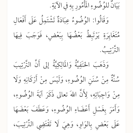
بَيَانٌ للوُضُوءِ المَأْمُورِ بِهِ في الآيَةِ.
وَقَالُوا: الوُضُوءُ عِبَادَةٌ تَشْتَمِلُ عَلَى أَفْعَالٍ
مُتَغَايِرَةٍ يَرْتَبِطُ بَعْضُهَا بِبَعْضٍ، فَوَجَبَ فِيهَا
التَّرْتِيبُ.
وَذَهَبَ الحَنَفِيَّةُ وَالمَالِكِيَّةُ إلى أَنَّ التَّرْتِيبَ
سُنَّةٌ مِنْ سُنَنِ الوُضُوءِ، وَلَيْسَ مِنْ أَرْكَانِهِ وَلَا
مِنْ وَاجِبَاتِهِ، لِأَنَّ اللهَ تعالى ذَكَرَ آيَةَ الوُضُوءِ،
وَأَمَرَ بِغَسْلِ أَعْضَاءِ الوُضُوءِ، وَعَطَفَ بَعْضَهَا
عَلَى بَعْضٍ بِالوَاوِ، وَهِيَ لَا تَقْتَضِي التَّرْتِيبَ،