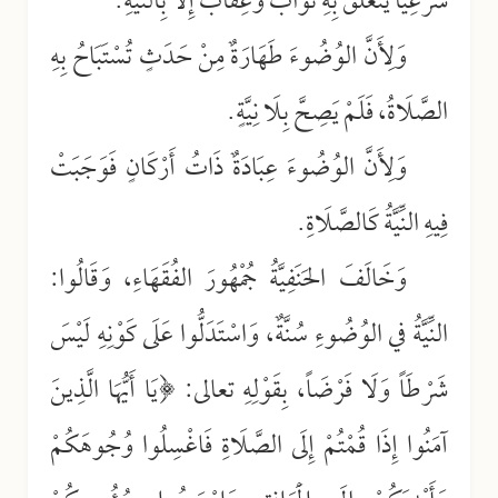
شَرْعِيَّاً يَتَعَلَّقُ بِهِ ثَوَابٌ وَعِقَابٌ إِلَّا بِالنِّيَّةِ.
وَلِأَنَّ الوُضُوءَ طَهَارَةٌ مِنْ حَدَثٍ تُسْتَبَاحُ بِهِ
الصَّلَاةُ، فَلَمْ يَصِحَّ بِلَا نِيَّةٍ.
وَلِأَنَّ الوُضُوءَ عِبَادَةٌ ذَاتُ أَرْكَانٍ فَوَجَبَتْ
فِيهِ النِّيَّةُ كَالصَّلَاةِ.
وَخَالَفَ الحَنَفِيَّةُ جُمْهُورَ الفُقَهَاءِ، وَقَالُوا:
النِّيَّةُ في الوُضُوءِ سُنَّةٌ، وَاسْتَدَلُّوا عَلَى كَوْنِهِ لَيْسَ
شَرْطَاً وَلَا فَرْضَاً، بِقَوْلِهِ تعالى: ﴿يَا أَيُّهَا الَّذِينَ
آمَنُوا إِذَا قُمْتُمْ إِلَى الصَّلَاةِ فَاغْسِلُوا وُجُوهَكُمْ