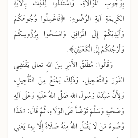
بِوُجُوبِ المُوَالَاةِ، وَاسْتَدَلُّوا لِذَلِكَ بِالآيَةِ
الكَرِيمَةِ آيَةِ الوُضُوءِ: ﴿فَاغْسِلُوا وُجُوهَكُمْ
وَأَيْدِيَكُمْ إِلَى الْمَرَافِقِ وَامْسَحُوا بِرُؤُوسِكُمْ
وَأَرْجُلَكُمْ إِلَى الْكَعْبَيْنِ﴾.
وَقَالُوا: مُطْلَقُ الأَمْرِ مِنَ اللهِ تعالى يَقْتَضِي
الفَوْرَ وَالتَّعْجِيل، وَذَلِكَ يَمْنَعُ مِنَ التَّأْجِيلِ،
وَلِأَنَّ سَيِّدَنَا رَسُولَ اللهِ صَلَّى اللهُ عَلَيْهِ وَعَلَى آلِهِ
وَصَحْبِهِ وَسَلَّمَ تَوَضَّأَ عَلَى الوَلَاءِ، ثُمَّ قَالَ: «هَذَا
وُضُوءُ مَنْ لَا يَقْبَلُ اللهُ مِنْهُ صَلَاةً إِلَّا بِهِ» يَعْنِي