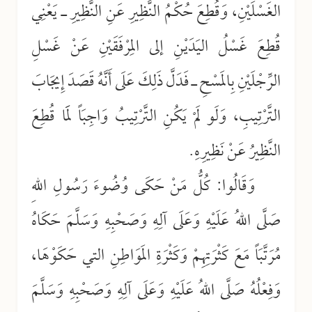
الغَسْلَيْنِ، وَقُطِعَ حُكْمُ النَّظِيرِ عَنِ النَّظِيرِ ـ يَعْنِي
قُطِعَ غَسْلُ اليَدَيْنِ إلى المِرْفَقَيْنِ عَنْ غَسْلِ
الرِّجْلَيْنِ بِالمَسْحِ ـ فَدَلَّ ذَلِكَ عَلَى أَنَّهُ قَصَدَ إِيجَابَ
التَّرْتِيبِ، وَلَو لَمْ يَكُنِ التَّرْتِيبُ وَاجِبَاً لَمَا قُطِعَ
النَّظِيرُ عَنْ نَظِيرِهِ.
وَقَالُوا: كُلُّ مَنْ حَكَى وُضُوءَ رَسُولِ اللهِ
صَلَّى اللهُ عَلَيْهِ وَعَلَى آلِهِ وَصَحْبِهِ وَسَلَّمَ حَكَاهُ
مُرَتَّبَاً مَعَ كَثْرَتِهِمْ وَكَثْرَةِ المَوَاطِنِ التي حَكَوْهَا،
وَفِعْلُهُ صَلَّى اللهُ عَلَيْهِ وَعَلَى آلِهِ وَصَحْبِهِ وَسَلَّمَ