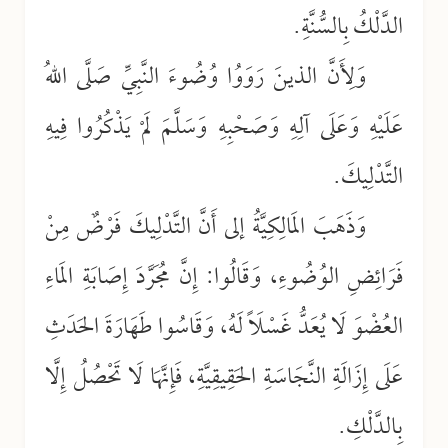
الدَّلْكُ بِالسُّنَّةِ.
وَلِأَنَّ الذينَ رَوَوُا وُضُوءَ النَّبِيِّ صَلَّى اللهُ
عَلَيْهِ وَعَلَى آلِهِ وَصَحْبِهِ وَسَلَّمَ لَمْ يَذْكُرُوا فِيهِ
التَّدْلِيكَ.
وَذَهَبَ المَالِكِيَّةُ إلى أَنَّ التَّدْلِيكَ فَرْضٌ مِنْ
فَرَائِضِ الوُضُوءِ، وَقَالُوا: إِنَّ مُجَرَّدَ إِصَابَةِ المَاءِ
العُضْوَ لَا يُعَدُّ غَسْلَاً لَهُ، وَقَاسُوا طَهَارَةَ الحَدَثِ
عَلَى إِزَالَةِ النَّجَاسَةِ الحَقِيقِيَّةِ، فَإِنَّهَا لَا تَحْصُلُ إِلَّا
بِالدَّلْكِ.