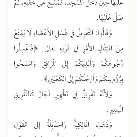
عَلَيْهَا حِينَ دَخَلَ الْمَسْجِدَ، فَمَسَحَ عَلَى خُفَّيْهِ، ثُمَّ
صَلَّى عَلَيْهَا.
وَقَالُوا: التَّفْرِيقُ في غَسْلِ الأَعْضَاءِ لَا يَمْنَعُ
مِنَ امْتِثَالِ الأَمْرِ في قَوْلِهِ تعالى: ﴿فَاغْسِلُوا
وُجُوهَكُمْ وَأَيْدِيَكُمْ إِلَى الْمَرَافِقِ وَامْسَحُوا
بِرُؤُوسِكُمْ وَأَرْجُلَكُمْ إِلَى الْكَعْبَيْنِ﴾.
وَلِأَنَّهُ تَفْرِيقٌ فِي تَطْهِيرٍ فَجَازَ كَالتَّفْرِيقِ
الْيَسِيرِ.
وَذَهَبَ المَالِكِيَّةُ وَالحَنَابِلَةُ إلى القَوْلِ