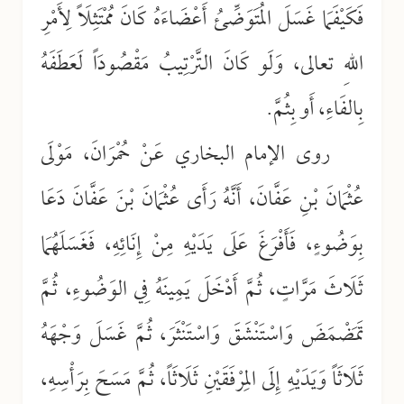
فَكَيْفَمَا غَسَلَ المُتَوَضِّئُ أَعْضَاءَهُ كَانَ مُمْتَثِلَاً لِأَمْرِ
اللهِ تعالى، وَلَو كَانَ التَّرْتِيبُ مَقْصُودَاً لَعَطَفَهُ
بِالفَاءِ، أَو بِثُمَّ.
روى الإمام البخاري عَنْ حُمْرَانَ، مَوْلَى
عُثْمَانَ بْنِ عَفَّانَ، أَنَّهُ رَأَى عُثْمَانَ بْنَ عَفَّانَ دَعَا
بِوَضُوءٍ، فَأَفْرَغَ عَلَى يَدَيْهِ مِنْ إِنَائِهِ، فَغَسَلَهُمَا
ثَلَاثَ مَرَّاتٍ، ثُمَّ أَدْخَلَ يَمِينَهُ فِي الوَضُوءِ، ثُمَّ
تَمَضْمَضَ وَاسْتَنْشَقَ وَاسْتَنْثَرَ، ثُمَّ غَسَلَ وَجْهَهُ
ثَلَاثَاً وَيَدَيْهِ إِلَى المِرْفَقَيْنِ ثَلَاثَاً، ثُمَّ مَسَحَ بِرَأْسِهِ،