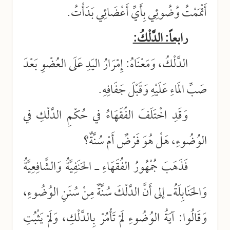
أَتْمَمْتُ وُضُوئِي بِأَيِّ أَعْضَائِي بَدَأْتُ.
رابعاً: الدَّلْكُ:
الدَّلْكُ، وَمَعْنَاهُ: إِمْرَارُ اليَدِ عَلَى العُضْوِ بَعْدَ
صَبِّ المَاءِ عَلَيْهِ وَقَبْلَ جَفَافِهِ.
وَقَدِ اخْتَلَفَ الفُقَهَاءُ في حُكْمِ الدَّلْكِ في
الوُضُوءِ، هَلْ هُوَ فَرْضٌ أَمْ سُنَّةٌ؟
فَذَهَبَ جُمْهُورُ الفُقَهَاءِ ـ الحَنَفِيَّةُ وَالشَّافِعِيَّةُ
وَالحَنَابِلَةُ ـ إلى أَنَّ الدَّلْكَ سُنَّةٌ مِنْ سُنَنِ الوُضُوءِ،
وَقَالُوا: آيَةُ الوُضُوءِ لَمْ تَأْمُرْ بِالدَّلْكِ، وَلَمْ يَثْبُتِ