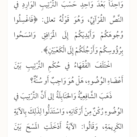
وَاحِدَاً بَعْدَ وَاحِدٍ حَسْبَ التَّرْتِيبِ الوَارِدِ في
النَّصِّ القُرْآنِيِّ، وَهُوَ قَوْلُهُ تعالى: ﴿فَاغْسِلُوا
وُجُوهَكُمْ وَأَيْدِيَكُمْ إِلَى الْمَرَافِقِ وَامْسَحُوا
بِرُؤُوسِكُمْ وَأَرْجُلَكُمْ إِلَى الْكَعْبَيْنِ﴾.
اخْتَلَفَ الفُقَهَاءُ في حُكْمِ التَّرْتِيبِ بَيْنَ
أَعْضَاءِ الوُضُوءِ، هَلْ هُوَ وَاجِبٌ أَو سُنَّةٌ؟
ذَهَبَ الشَّافِعِيَّةُ وَالحَنَابِلَةُ إلى أَنَّ التَّرْتِيبَ في
الوُضُوءِ رُكْنٌ مِنْ أَرْكَانِهِ، وَاسْتَدَلُّوا لِذَلِكَ بِالآيَةِ
الكَرِيمَةِ، وَقَالُوا: الآيَةُ أَدْخَلَتِ المَسْحَ بَيْنَ