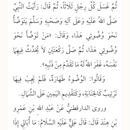
ثُمَّ غَسَلَ كُلَّ رِجْلٍ ثَلَاثَاً، ثُمَّ قَالَ: رَأَيْتُ النَّبِيَّ
صَلَّى اللهُ عَلَيْهِ وَعَلَى آلِهِ وَصَحْبِهِ وَسَلَّمَ يَتَوَضَّأُ
نَحْوَ وُضُوئِي هَذَا، وَقَالَ: «مَنْ تَوَضَّأَ نَحْوَ
وُضُوئِي هَذَا، ثُمَّ صَلَّى رَكْعَتَيْنِ لاَ يُحَدِّثُ فِيهِمَا
نَفْسَهُ، غَفَرَ اللهُ لَهُ مَا تَقَدَّمَ مِنْ ذَنْبِهِ».
وَقَالُوا: الوُضُوءُ طَهَارَةٌ، فَلَمْ يَجِبْ فِيهَا
تَرْتِيبٌ كَالجَنَابَةِ، وَكَتَقْدِيمِ اليَمِينِ عَلَى الشِّمَالِ.
وروى الدارقطنيُّ عَنْ عَبْدِ اللهِ بْنِ عَمْرِو
بْنِ هِنْدَ قَالَ: قَالَ عَلِيٌّ عَلَيْهِ السَّلَامُ: مَا أُبَالِي إِذَا