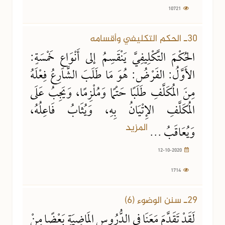
10721
12-10-2020
1714 مشاهدة
30ـ الحكم التكليفي وأقسامه
الحُكْمَ التَّكْلِيفِيَّ يَنْقَسِمُ إلى أَنْوَاعٍ خَمْسَةٍ:
الأَوَّلُ: الفَرْضُ: هُوَ مَا طَلَبَ الشَّارِعُ فِعْلَهُ
مِنَ المُكَلَّفِ طَلَبًا حَتْمًا وَمُلْزِمًا، وَيَجِبُ عَلَى
المُكَلَّفِ الإِتْيَانُ بِهِ، وَيُثَابُ فَاعِلُهُ،
المزيد
وَيُعَاقَبُ ...
12-10-2020
1714
05-10-2020
1525 مشاهدة
29ـ سنن الوضوء (6)
لَقَدْ تَقَدَّمَ مَعَنَا في الدُّرُوسِ المَاضِيَةِ بَعْضًا مِنْ