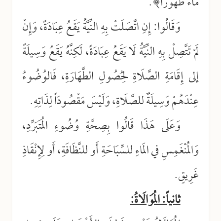
مَاءً طَهُورَاً﴾.
وَقَالُوا: إِنِ اتَّصَلَتْ بِهِ النِّيَّةُ يَقَعُ عِبَادَةً، وَإِنْ
لَمْ تَتَّصِلْ بِهِ النِّيَّةُ لَا يَقَعُ عِبَادَةً، لَكِنَّهُ يَقَعُ وَسِيلَةً
إلى إِقَامَةِ الصَّلَاةِ لِحُصُولِ الطَّهَارَةِ، فَالوُضُوءُ
عِنْدَهُمْ وَسِيلَةٌ للصَّلَاةِ، وَلَيْسَ مَقْصُودَاً لِذَاتِهِ.
وَعَلَى هَذَا قَالُوا بِصِحَّةِ وُضُوءِ المُتَبَرِّدِ،
وَالمُنْغَمِسِ في المَاءِ للسِّبَاحَةِ أَو للنَّظَافَةِ، أَو لِإِنْقَاذِ
غَرِيقٍ.
ثانياً: المُوَالَاةُ: