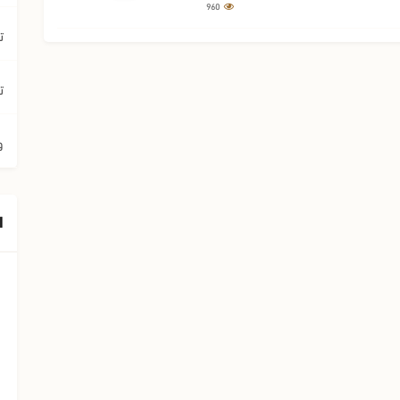
960
ت
ت
و
ا