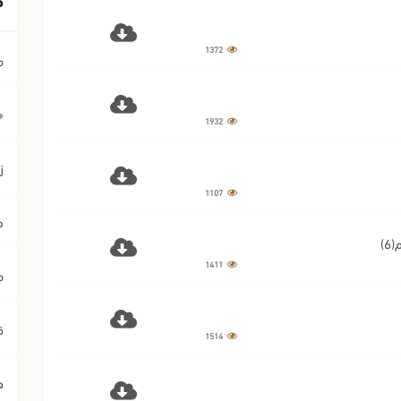
1372
م
﴿ي
1932
ز
1107
ح
)
1411
م
ق
1514
ه