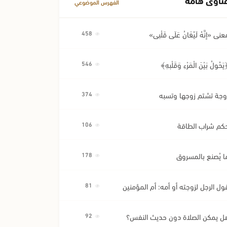
الفهرس الموضوعي
عنى «إِنَّهُ لَيُغَانُ عَلَى قَلْبِي»
458
َحُولُ بَيْنَ الْمَرْءِ وَقَلْبِهِ﴾
546
وجة تشتم زوجها وتسبه
374
كم شراب الطاقة
106
ا يُصنع بالمسروق
178
ول الرجل لزوجته أو أمه: أم المؤمنين
81
ل يمكن الصلاة دون حديث النفس؟
92