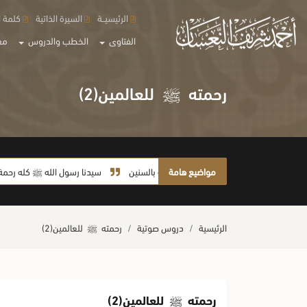
الرئيسيــة
السيرة الذاتية
كلمة ا
الفتاوى
الخطب والدروس
مع
رحمته
ﷺ
للعالمين(2)
مواضيع هامة
لا يأخذ أمته بالسنين
سيدنا رسول الله ﷺ كله رحمة
الرئيسية
دروس صوتية
رحمته
ﷺ
للعالمين(2)
رحمته
ﷺ
للعالمين(2)