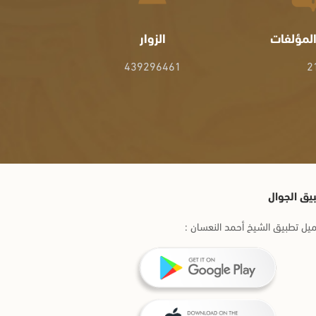
لمؤلفات
الزوار
439296461
2
يق الجوال
يل تطبيق الشيخ أحمد النعسان :