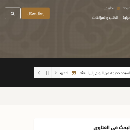
صيحة
التطبيق
إسأل سؤال
رئية
الكتب والمؤلفات
خديجة من الزواج إلى البعثة
احذروا الغش أيها الطلاب
ما صحة الحديث: (إذا
لبحث في الفتاوى