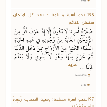
8026
14-01-2018
6185 مشاهدة
198ـنحو أسرة مسلمة : بعد كل امتحان
ستعلن النتائج
صَلَاحُ أُسَرِنَا لَا يَكُونُ إِلَّا إِذَا عَرَفَ كُلٌّ مِنَ
الزَّوْجَيْنِ الغَايَةَ مِنْ وُجُودِهِ في هَذِهِ الحَيَاةِ
الدُّنْيَا؛ الكَثِيرُ مِنَ الأَزْوَاجِ مِمَّنْ دَخَلَ الدُّنْيَا
ثُمَّ خَرَجَ مِنْهَا وَهُوَ لَا يَدْرِي وَلَا يَعْلَمُ
المزيد
لِمَاذَا ...
14-01-2018
6185
08-01-2018
7082 مشاهدة
197ـنحو أسرة مسلمة: وصية الصحابة رَضِيَ