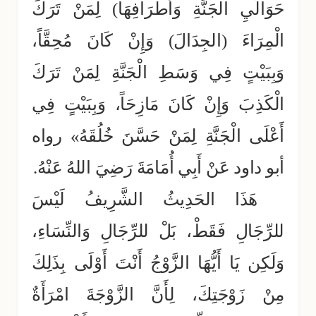
حَوَالَيِ الجَنَّةِ وَأَطْرَافِهَا) لِمَنْ تَرَكَ
الْمِرَاءَ (الجِدَالَ) وَإِنْ كَانَ مُحِقَّاً،
وَبِبَيْتٍ فِي وَسَطِ الْجَنَّةِ لِمَنْ تَرَكَ
الْكَذِبَ وَإِنْ كَانَ مَازِحَاً، وَبِبَيْتٍ فِي
أَعْلَى الْجَنَّةِ لِمَنْ حَسَّنَ خُلُقَهُ» رواه
أبو داود عَنْ أَبِي أُمَامَةَ رَضِيَ اللهُ عَنْهُ.
هَذَا الحَدِيثُ الشَّرِيفُ لَيْسَ
للرِّجَالِ فَقَطْ، بَلْ للرِّجَالِ وَالنِّسَاءِ،
وَلَكِن يَا أَيُّهَا الزَّوْجُ أَنْتَ أَوْلَى بِذَلِكَ
مِنْ زَوْجَتِكَ، لِأَنَّ الزَّوْجَةَ امْرَأَةٌ