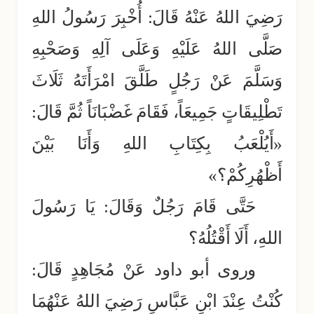
رَضِيَ اللهُ عَنْهُ قَالَ: أُخْبِرَ رَسُولُ اللهِ
صَلَّى اللهُ عَلَيْهِ وَعَلَى آلِهِ وَصَحْبِهِ
وَسَلَّمَ عَنْ رَجُلٍ طَلَّقَ امْرَأَتَهُ ثَلَاثَ
تَطْلِيقَاتٍ جَمِيعَاً، فَقَامَ غَضْبَانَاً ثُمَّ قَالَ:
«أَيُلْعَبُ بِكِتَابِ اللهِ وَأَنَا بَيْنَ
أَظْهُرِكُمْ؟»
حَتَّى قَامَ رَجُلٌ وَقَالَ: يَا رَسُولَ
اللهِ، أَلَا أَقْتُلُهُ؟
وروى أبو داود عَنْ مُجَاهِدٍ قَالَ:
كُنْتُ عِنْدَ ابْنِ عَبَّاسٍ رَضِيَ اللهُ عَنْهُمَا