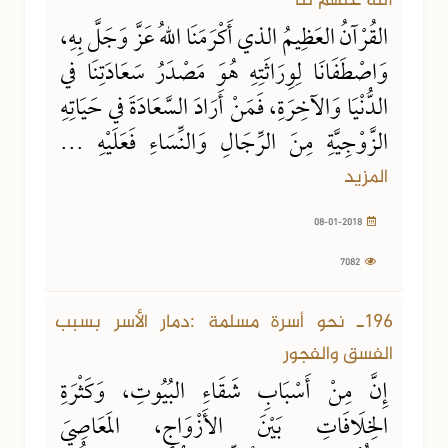
اللهُ عَنْهُمْ لنا
القُرْآنُ العَظِيمُ الذي أَكْرَمَنَا اللهُ عَزَّ وَجَلَّ بِهِ،
وَاصْطَفَانَا لِوِرَاثَتِهِ هُوَ مَصْدَرُ سَعَادَتِنَا في
الدُّنْيَا وَالآخِرَةِ، فَمَنْ أَرَادَ السَّعَادَةَ في حَيَاتِهِ
الزَّوْجِيَّةِ مِنَ الرِّجَالِ وَالنِّسَاءِ فَعَلَيْهِ ...
المزيد
08-01-2018
7082
31-12-2017
7110 مشاهدة
196ـ نحو أسرة مسلمة :دمار الأسر بسبب
الفسق والفجور
إِنَّ مِنْ أَسْبَابِ شَقَاءِ البُيُوتِ، وَكَثْرَةِ
الخِلَافَاتِ بَيْنَ الأَزْوَاجِ، المَعَاصِيَ