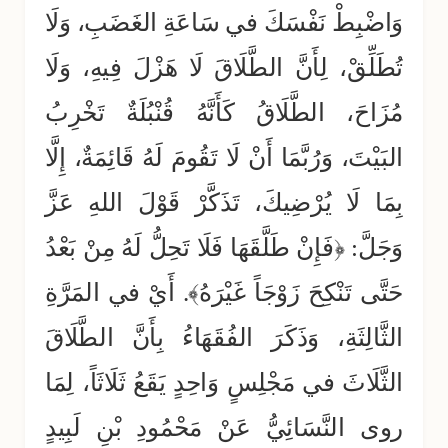
وَاضْبِطْ نَفْسَكَ في سَاعَةِ الغَضَبِ، وَلَا
تُطَلِّقْ، لِأَنَّ الطَّلَاقَ لَا هَزْلَ فِيهِ، وَلَا
مُزَاحَ، الطَّلَاقُ كَأَنَّهُ قُنْبُلَةٌ تَخْرِبُ
البَيْتَ، وَرُبَّمَا أَنْ لَا تَقُومَ لَهُ قَائِمَةٌ، إِلَّا
بِمَا لَا يُرْضِيكَ، تَذَكَّرْ قَوْلَ اللهِ عَزَّ
وَجَلَّ: ﴿فَإِنْ طَلَّقَهَا فَلَا تَحِلُّ لَهُ مِنْ بَعْدُ
حَتَّى تَنْكِحَ زَوْجَاً غَيْرَهُ﴾. أَيْ في المَرَّةِ
الثَّالِثَةِ، وَذَكَرَ الفُقَهَاءُ بِأَنَّ الطَّلَاقَ
الثَّلَاثَ في مَجْلِسٍ وَاحِدٍ يَقَعُ ثَلَاثَاً، لِمَا
روى النَّسَائِيُّ عَنْ مَحْمُودِ بْنِ لَبِيدٍ