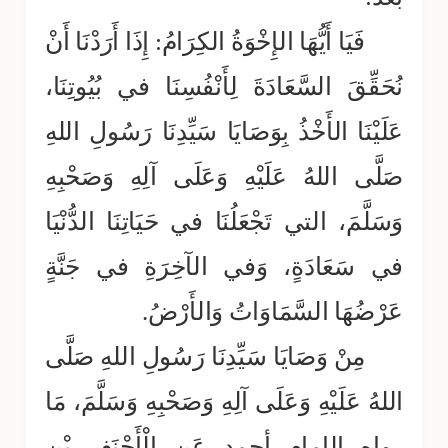
فَيَا أَيُّهَا الإِخْوَةُ الكِرَامُ: إِذَا أَرَدْنَا أَنْ
نُحَقِّقَ السَّعَادَةَ لِأَنْفُسِنَا في بُيُوتِنَا،
عَلَيْنَا الأَخْذُ بِوَصَايَا سَيِّدِنَا رَسُولِ اللهِ
صَلَّى اللهُ عَلَيْهِ وَعَلَى آلِهِ وَصَحْبِهِ
وَسَلَّمَ، التي تَجْعَلُنَا في حَيَاتِنَا الدُّنْيَا
في سَعَادَةٍ، وَفي الآخِرَةِ في جَنَّةٍ
عَرْضُهَا السَّمَاوَاتُ وَالأَرْضُ.
مِنْ وَصَايَا سَيِّدِنَا رَسُولِ اللهِ صَلَّى
اللهُ عَلَيْهِ وَعَلَى آلِهِ وَصَحْبِهِ وَسَلَّمَ، مَا
رواه الإمام أحمد عَنِ الْأَحْنَفِ بْنِ