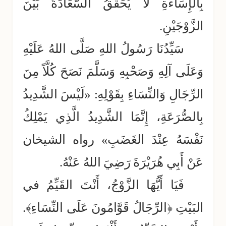
بِالإِسَاءَةِ لَا يُحَقِّقُ السَّعَادَةَ بَيْنَ
الزَّوْجَيْنِ.
سَيِّدُنَا رَسُولُ اللهِ صَلَّى اللهُ عَلَيْهِ
وَعَلَى آلِهِ وَصَحْبِهِ وَسَلَّمَ نَصَحَ كُلَّاً مِنَ
الرِّجَالِ وَالنِّسَاءِ بِقَوْلِهِ: «لَيْسَ الشَّدِيدُ
بِالصُّرَعَةِ، إِنَّمَا الشَّدِيدُ الَّذِي يَمْلِكُ
نَفْسَهُ عِنْدَ الغَضَبِ» رواه الشيخان
عَنْ أَبِي هُرَيْرَةَ رَضِيَ اللهُ عَنْهُ.
فَيَا أَيُّهَا الزَّوْجُ، أَنْتَ القَيِّمُ في
البَيْتِ ﴿الرِّجَالُ قَوَّامُونَ عَلَى النِّسَاءِ﴾.