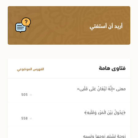
أريد أن أستفتي
فتاوى هامة
الفهرس الموضوعي
معنى «إِنَّهُ لَيُغَانُ عَلَى قَلْبِي»
505
﴿يَحُولُ بَيْنَ الْمَرْءِ وَقَلْبِهِ﴾
558
زوجة تشتم زوجها وتسبه