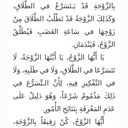
بِالزَّوْجَةِ قَدْ يَـتَسَرَّعُ في الطَّلَاقِ،
وَكَذَلِكَ الزَّوْجَةُ قَدْ تَطْلُبُ الطَّلَاقَ مِنْ
زَوْجِهَا في سَاعَةِ الغَضَبِ فَيُطَلِّقُ
الزَّوْجُ، فَيَنْدَمَانِ.
يَا أَيُّهَا الزَّوْجُ، يَا أَيَّتُهَا الزَّوْجَةُ، لَا
تَتَسَرَّعَا في الطَّلَاقِ، وَلَا في طَلَبِهِ، وَلَا
في التَّفْكِيرِ فِيهِ، لِأَنَّ الـتَّسَرُّعَ في
ذَلِكَ مَذْمُومٌ شَرْعَاً، وَهُوَ دَلِيلٌ عَلَى
عَدَمِ المَعْرِفَةِ بِنَتَائِجِ الأُمُورِ.
أَيُّهَا الزَّوْجُ، كُنْ رَفِيقَاً بِالزَّوْجَةِ،