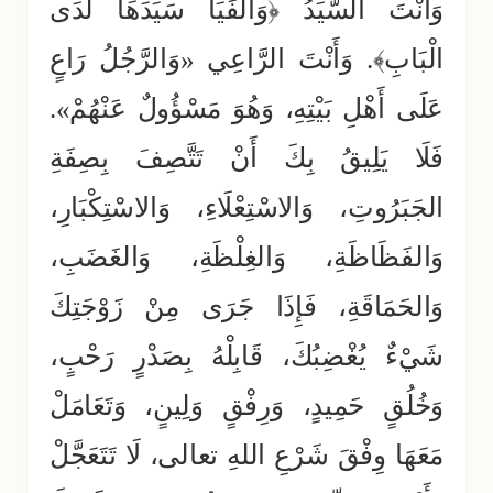
وَأَنْتَ السَّيِّدُ ﴿وَأَلْفَيَا سَيِّدَهَا لَدَى
الْبَابِ﴾. وَأَنْتَ الرَّاعِي «وَالرَّجُلُ رَاعٍ
عَلَى أَهْلِ بَيْتِهِ، وَهُوَ مَسْؤُولٌ عَنْهُمْ».
فَلَا يَلِيقُ بِكَ أَنْ تَتَّصِفَ بِصِفَةِ
الجَبَرُوتِ، وَالاسْتِعْلَاءِ، وَالاسْتِكْبَارِ،
وَالفَظَاظَةِ، وَالغِلْظَةِ، وَالغَضَبِ،
وَالحَمَاقَةِ، فَإِذَا جَرَى مِنْ زَوْجَتِكَ
شَيْءٌ يُغْضِبُكَ، قَابِلْهُ بِصَدْرٍ رَحْبٍ،
وَخُلُقٍ حَمِيدٍ، وَرِفْقٍ وَلِينٍ، وَتَعَامَلْ
مَعَهَا وِفْقَ شَرْعِ اللهِ تعالى، لَا تَتَعَجَّلْ