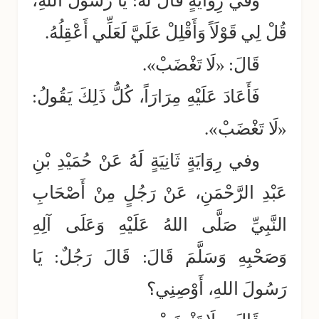
وفي رِوَايَةٍ قَالَ لَهُ: يَا رَسُولَ اللهِ،
قُلْ لِي قَوْلَاً وَأَقْلِلْ عَلَيَّ لَعَلِّي أَعْقِلُهُ.
قَالَ: «لَا تَغْضَبْ».
فَأَعَادَ عَلَيْهِ مِرَارَاً، كُلُّ ذَلِكَ يَقُولُ:
«لَا تَغْضَبْ».
وفي رِوَايَةٍ ثَانِيَةٍ لَهُ عَنْ حُمَيْدِ بْنِ
عَبْدِ الرَّحْمَنِ، عَنْ رَجُلٍ مِنْ أَصْحَابِ
النَّبِيِّ صَلَّى اللهُ عَلَيْهِ وَعَلَى آلِهِ
وَصَحْبِهِ وَسَلَّمَ قَالَ: قَالَ رَجُلٌ: يَا
رَسُولَ اللهِ، أَوْصِنِي؟