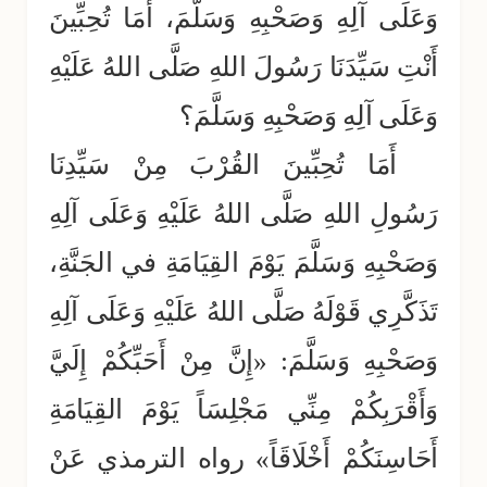
وَعَلَى آلِهِ وَصَحْبِهِ وَسَلَّمَ، أَمَا تُحِبِّينَ
أَنْتِ سَيِّدَنَا رَسُولَ اللهِ صَلَّى اللهُ عَلَيْهِ
وَعَلَى آلِهِ وَصَحْبِهِ وَسَلَّمَ؟
أَمَا تُحِبِّينَ القُرْبَ مِنْ سَيِّدِنَا
رَسُولِ اللهِ صَلَّى اللهُ عَلَيْهِ وَعَلَى آلِهِ
وَصَحْبِهِ وَسَلَّمَ يَوْمَ القِيَامَةِ في الجَنَّةِ،
تَذَكَّرِي قَوْلَهُ صَلَّى اللهُ عَلَيْهِ وَعَلَى آلِهِ
وَصَحْبِهِ وَسَلَّمَ: «إِنَّ مِنْ أَحَبِّكُمْ إِلَيَّ
وَأَقْرَبِكُمْ مِنِّي مَجْلِسَاً يَوْمَ القِيَامَةِ
أَحَاسِنَكُمْ أَخْلَاقَاً» رواه الترمذي عَنْ