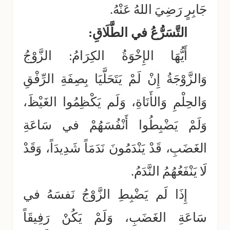
جَابِرٍ رَضِيَ اللهُ عَنْهُ.
التَّسَرُّعُ في الطَّلَاقِ:
أَيُّهَا الإِخْوَةُ الكِرَامُ: الزَّوْجُ
وَالزَّوْجَةُ إِنْ لَمْ يَتَحَلَّيَا بِصِفَةِ الرِّفْقِ
وَالحِلْمِ وَالأَنَاةِ، وَلَم يَكْظِمُوا الغَيْظَ،
وَلَمْ يَضْبِطُوا أَنْفُسَهُمْ في سَاعَةِ
الغَضَبِ، قَدْ يَنْدَمُونَ نَدَمَاً شَدِيدَاً، وَقَدْ
لَا يَنْفَعُهُمُ النَّدَمُ.
إِذَا لَم يَضْبِطِ الزَّوْجُ نَفسَهُ في
سَاعَةِ الغَضَبِ، وَلَمْ يَكُنْ رَفِيقَاً