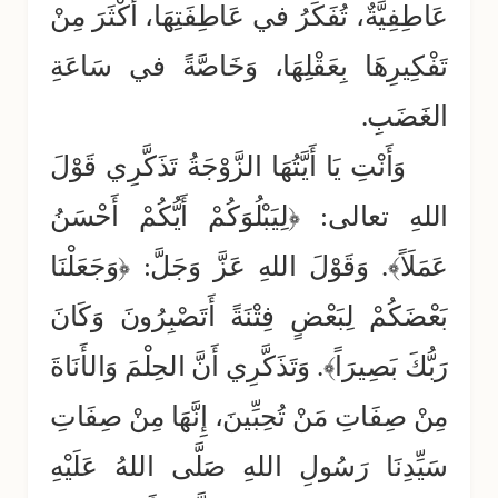
عَاطِفِيَّةٌ، تُفَكِّرُ في عَاطِفَتِهَا، أَكْثَرَ مِنْ
تَفْكِيرِهَا بِعَقْلِهَا، وَخَاصَّةً في سَاعَةِ
الغَضَبِ.
وَأَنْتِ يَا أَيَّتُهَا الزَّوْجَةُ تَذَكَّرِي قَوْلَ
اللهِ تعالى: ﴿لِيَبْلُوَكُمْ أَيُّكُمْ أَحْسَنُ
عَمَلَاً﴾. وَقَوْلَ اللهِ عَزَّ وَجَلَّ: ﴿وَجَعَلْنَا
بَعْضَكُمْ لِبَعْضٍ فِتْنَةً أَتَصْبِرُونَ وَكَانَ
رَبُّكَ بَصِيرَاً﴾. وَتَذَكَّرِي أَنَّ الحِلْمَ وَالأَنَاةَ
مِنْ صِفَاتِ مَنْ تُحِبِّينَ، إِنَّهَا مِنْ صِفَاتِ
سَيِّدِنَا رَسُولِ اللهِ صَلَّى اللهُ عَلَيْهِ