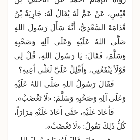
قَيْسٍ، عَنْ عَمٍّ لَهُ يُقَالُ لَهُ: جَارِيَةُ بْنُ
قُدَامَةَ السَّعْدِيُّ، أَنَّهُ سَأَلَ رَسُولَ اللهِ
صَلَّى اللهُ عَلَيْهِ وَعَلَى آلِهِ وَصَحْبِهِ
وَسَلَّمَ، فَقَالَ: يَا رَسُولَ اللهِ، قُلْ لِي
قَوْلَاً يَنْفَعُنِي، وَأَقْلِلْ عَلَيَّ لَعَلِّي أَعِيهِ؟
فَقَالَ رَسُولُ اللهِ صَلَّى اللهُ عَلَيْهِ
وَعَلَى آلِهِ وَصَحْبِهِ وَسَلَّمَ: «لَا تَغْضَبْ».
فَأَعَادَ عَلَيْهِ، حَتَّى أَعَادَ عَلَيْهِ مِرَارَاً،
كُلُّ ذَلِكَ يَقُولُ: «لَا تَغْضَبْ».