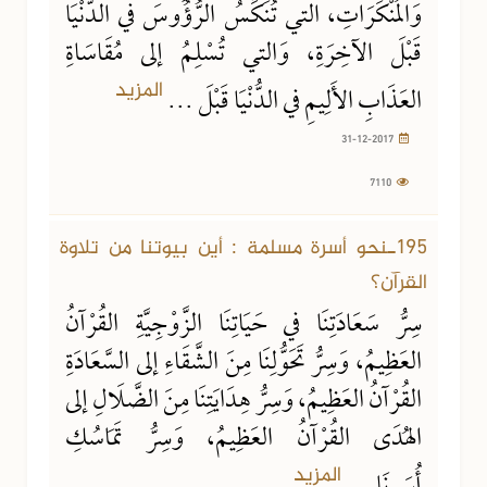
وَالمُنْكَرَاتِ، التي تُنَكِّسُ الرُّؤُوسَ في الدُّنْيَا
قَبْلَ الآخِرَةِ، وَالتي تُسْلِمُ إلى مُقَاسَاةِ
المزيد
العَذَابِ الأَلِيمِ في الدُّنْيَا قَبْلَ ...
31-12-2017
7110
24-12-2017
6796 مشاهدة
195ـنحو أسرة مسلمة : أين بيوتنا من تلاوة
القرآن؟
سِرُّ سَعَادَتِنَا في حَيَاتِنَا الزَّوْجِيَّةِ القُرْآنُ
العَظِيمُ، وَسِرُّ تَحَوُّلِنَا مِنَ الشَّقَاءِ إلى السَّعَادَةِ
القُرْآنُ العَظِيمُ، وَسِرُّ هِدَايَتِنَا مِنَ الضَّلَالِ إلى
الهُدَى القُرْآنُ العَظِيمُ، وَسِرُّ تَمَاسُكِ
المزيد