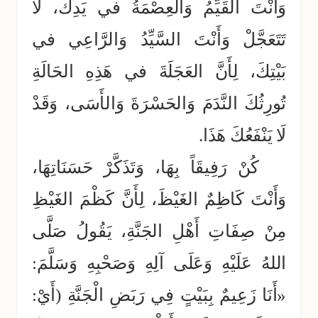
وَأَنْتَ القَيِّمُ وَالعِصْمَةُ في يَدِكَ، لَا
تَتَعَجَّلْ وَأَنْتَ السَّيِّدُ وَالرَّاعِي في
بَيْتِكَ، لِأَنَّ العَجَلَةَ في هَذِهِ الحَالَةِ
تُورِثُكَ النَّدَمَ وَالحَسْرَةَ وَالأَسَى، وَقَدْ
لَا يَنْفَعُكَ هَذَا.
كُنْ رَفِيقَاً بِهَا، وَتَذَكَّرْ حَسَنَاتِهَا،
وَأَنْتَ كَاظِمٌ الغَيْظَ، لِأَنَّ كَظْمَ الغَيْظِ
مِنْ صِفَاتِ أَهْلِ الجَنَّةِ، يَقُولُ صَلَّى
اللهُ عَلَيْهِ وَعَلَى آلِهِ وَصَحْبِهِ وَسَلَّمَ:
«أَنَا زَعِيمٌ بِبَيْتٍ فِي رَبَضِ الْجَنَّةِ (أَيْ: