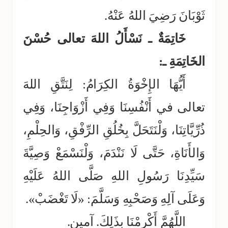
ثَوْبَانَ رَضِيَ اللهُ عَنْهُ.
خَاتِمَةٌ ـ نَسْأَلُ اللهَ تعالى حُسْنَ
الخَاتِمَةِ ـ:
أَيُّهَا الإِخْوَةُ الكِرَامُ: لِنَتَّقِ اللهَ
تعالى في أَنْفُسِنَا وَفِي أَزْوَاجِنَا، وَفِي
ذُرِّيَّاتِنَا، وَلْنَتَحَلَّ بِخُلُقِ الرِّفْقِ، وَالحِلْمِ،
وَالأَنَاةِ، حَتَّى لَا نَنْدَمَ، وَلْنَسْمَعْ وَصِيَّةَ
سَيِّدِنَا رَسُولِ اللهِ صَلَّى اللهُ عَلَيْهِ
وَعَلَى آلِهِ وَصَحْبِهِ وَسَلَّمَ: «لَا تَغْضَبْ».
اللَّهُمَّ أَكْرِمْنَا بِذَلِكَ. آمين.