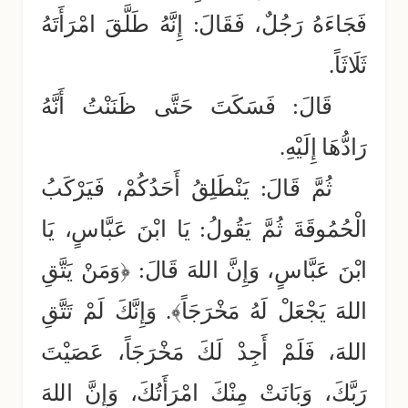
فَجَاءَهُ رَجُلٌ، فَقَالَ: إِنَّهُ طَلَّقَ امْرَأَتَهُ
ثَلَاثَاً.
قَالَ: فَسَكَتَ حَتَّى ظَنَنْتُ أَنَّهُ
رَادُّهَا إِلَيْهِ.
ثُمَّ قَالَ: يَنْطَلِقُ أَحَدُكُمْ، فَيَرْكَبُ
الْحُمُوقَةَ ثُمَّ يَقُولُ: يَا ابْنَ عَبَّاسٍ، يَا
ابْنَ عَبَّاسٍ، وَإِنَّ اللهَ قَالَ: ﴿وَمَنْ يَتَّقِ
اللهَ يَجْعَلْ لَهُ مَخْرَجَاً﴾. وَإِنَّكَ لَمْ تَتَّقِ
اللهَ، فَلَمْ أَجِدْ لَكَ مَخْرَجَاً، عَصَيْتَ
رَبَّكَ، وَبَانَتْ مِنْكَ امْرَأَتُكَ، وَإِنَّ اللهَ