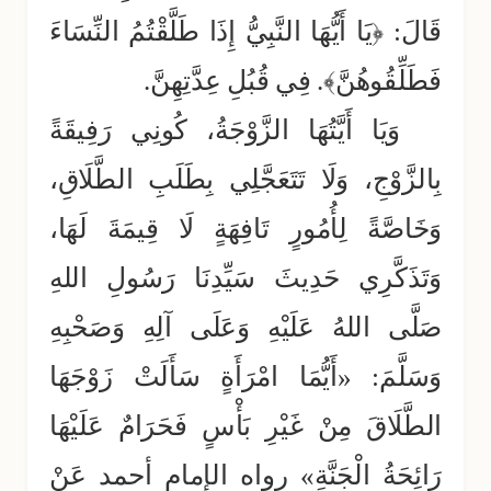
قَالَ: ﴿يَا أَيُّهَا النَّبِيُّ إِذَا طَلَّقْتُمُ النِّسَاءَ
فَطَلِّقُوهُنَّ﴾. فِي قُبُلِ عِدَّتِهِنَّ.
وَيَا أَيَّتُهَا الزَّوْجَةُ، كُونِي رَفِيقَةً
بِالزَّوْجِ، وَلَا تَتَعَجَّلِي بِطَلَبِ الطَّلَاقِ،
وَخَاصَّةً لِأُمُورٍ تَافِهَةٍ لَا قِيمَةَ لَهَا،
وَتَذَكَّرِي حَدِيثَ سَيِّدِنَا رَسُولِ اللهِ
صَلَّى اللهُ عَلَيْهِ وَعَلَى آلِهِ وَصَحْبِهِ
وَسَلَّمَ: «أَيُّمَا امْرَأَةٍ سَأَلَتْ زَوْجَهَا
الطَّلَاقَ مِنْ غَيْرِ بَأْسٍ فَحَرَامٌ عَلَيْهَا
رَائِحَةُ الْجَنَّةِ» رواه الإمام أحمد عَنْ