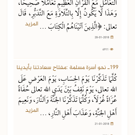
التَّعَامُلِ مَعَ القُرْآنِ العَظِيمِ تَعَامُلَاً صَحِيحَاً،
وَهَذَا لَا يَكُونُ إِلَّا بِالتِّلَاوَةِ مَعَ التَّدَبُّرِ، قَالَ
المزيد
تعالى: ﴿الَّذِينَ آتَيْنَاهُمُ الْكِتَابَ ...
28-01-2018
6911
21-01-2018
8026 مشاهدة
199ـ نحو أسرة مسلمة :مفتاح سعادتنا بأيدينا
كُلَّمَا تَذَكَّرْنَا يَوْمَ الحِسَابِ، يَوْمَ العَرْضِ عَلَى
اللهِ تعالى، يَوْمَ نَقِفُ بَيْنَ يَدَيِ اللهِ تعالى حُفَاةً
عُرَاةً غُرْلَاً، وَكُلَّمَا تَذَكَّرْنَا الجَنَّةَ وَالنَّارَ، وَنَعِيمَ
المزيد
أَهْلِ الجَنَّةِ، وَعَذَابَ أَهْلِ النَّارِ، ...
21-01-2018