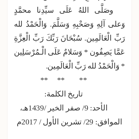
وصَلَّى اللهُ عَلَى سيِّدِنا محمَّدٍ
وَعلى آلِهِ وَصَحْبِهِ وَسَلَّمَ. وَالْحَمْدُ لله
رَبِّ الْعَالَمِين. سُبْحَانَ رَبِّكَ رَبِّ الْعِزَّةِ
عَمَّا يَصِفُون * وَسَلامٌ عَلَى الْـمُرْسَلِين
* وَالْحَمْدُ لله رَبِّ الْعَالَمِين.
**
**
**
تاريخ الكلمة:
الأحد: 9/ صفر الخير /1439هـ،
الموافق: 29/ تشرين الأول / 2017م