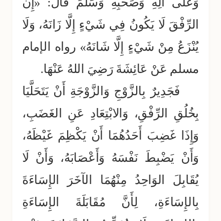
وَعَلَى آلِهِ وَصَحْبِهِ وَسَلَّمَ قَالَ: «إِنَّ
الرِّفْقَ لَا يَكُونُ فِي شَيْءٍ إِلَّا زَانَهُ، وَلَا
يُنْزَعُ مِنْ شَيْءٍ إِلَّا شَانَهُ» رواه الإمام
مسلم عَنْ عَائِشَةَ رَضِيَ اللهُ عَنْهَا.
فَجَدِيرٌ بِالزَّوْجِ وَالزَّوْجَةِ أَنْ يَتَحَلَّيَا
بِخُلُقِ الرِّفْقِ، وَالابْتِعَادِ عَنِ الغَضَبِ،
وَإِذَا غَضِبَ أَحَدُهُمَا أَنْ يَكْظِمَ غَيْظَهُ،
وَأَنْ يَضْبِطَ نَفْسَهُ وَأَعْصَابَهُ، وَأَنْ لَا
يُقَابِلَ الوَاحِدُ مِنْهُمَا الآخَرَ الإِسَاءَةَ
بِالإِسَاءَةِ، لِأَنَّ مُقَابَلَةَ الإِسَاءَةِ