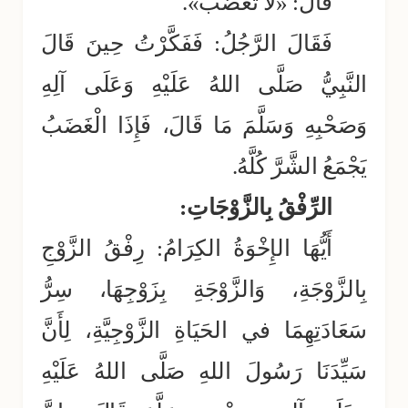
قَالَ: «لَا تَغْضَبْ».
فَقَالَ الرَّجُلُ: فَفَكَّرْتُ حِينَ قَالَ
النَّبِيُّ صَلَّى اللهُ عَلَيْهِ وَعَلَى آلِهِ
وَصَحْبِهِ وَسَلَّمَ مَا قَالَ، فَإِذَا الْغَضَبُ
يَجْمَعُ الشَّرَّ كُلَّهُ.
الرِّفْقُ بِالزَّوْجَاتِ:
أَيُّهَا الإِخْوَةُ الكِرَامُ: رِفْقُ الزَّوْجِ
بِالزَّوْجَةِ، وَالزَّوْجَةِ بِزَوْجِهَا، سِرُّ
سَعَادَتِهِمَا في الحَيَاةِ الزَّوْجِيَّةِ، لِأَنَّ
سَيِّدَنَا رَسُولَ اللهِ صَلَّى اللهُ عَلَيْهِ