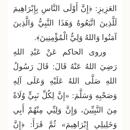
العَزِيزِ: ﴿إِنَّ أَوْلَى النَّاسِ بِإِبْرَاهِيمَ
لَلَّذِينَ اتَّبَعُوهُ وَهَذَا النَّبِيُّ وَالَّذِينَ
آمَنُوا وَاللهُ وَلِيُّ الْمُؤْمِنِينَ﴾.
وروى الحاكم عَنْ عَبْدِ اللهِ
رَضِيَ اللهُ عَنْهُ قَالَ: قَالَ رَسُولُ
اللهِ صَلَّى اللهُ عَلَيْهِ وَعَلَى آلِهِ
وَصَحْبِهِ وَسَلَّمَ: «إِنَّ لِكُلِّ نَبِيٍّ وُلَاةً
مِنَ النَّبِيِّينَ، وَإِنَّ وَلِيِّي مِنْهُمْ أَبِي
وَخَلِيلِي إِبْرَاهِيمَ» ثُمَّ قَرَأَ: ﴿إِنَّ