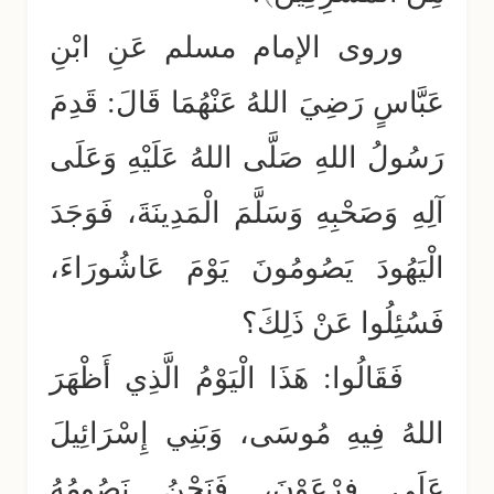
وروى الإمام مسلم عَنِ ابْنِ
عَبَّاسٍ رَضِيَ اللهُ عَنْهُمَا قَالَ: قَدِمَ
رَسُولُ اللهِ صَلَّى اللهُ عَلَيْهِ وَعَلَى
آلِهِ وَصَحْبِهِ وَسَلَّمَ الْمَدِينَةَ، فَوَجَدَ
الْيَهُودَ يَصُومُونَ يَوْمَ عَاشُورَاءَ،
فَسُئِلُوا عَنْ ذَلِكَ؟
فَقَالُوا: هَذَا الْيَوْمُ الَّذِي أَظْهَرَ
اللهُ فِيهِ مُوسَى، وَبَنِي إِسْرَائِيلَ
عَلَى فِرْعَوْنَ، فَنَحْنُ نَصُومُهُ