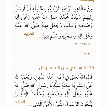
مِنْ مَظَاهِرِ الرَّحْمَةِ الرَبَّانِيَّةِ بِالخَلِيقَةِ أَنْ أَرْسَلَ
إِلَيْهِمْ سَيِّدَنَا مُحَمَّدًا صَلَّى اللهُ عَلَيْهِ وَعَلَى آلِهِ
وَصَحْبِهِ وَسَلَّمَ، وَجَعَلَ دِينَهُ صَلَّى اللهُ عَلَيْهِ
المزيد
وَعَلَى آلِهِ وَصَحْبِهِ وَسَلَّمَ دِينَ ...
07-12-2023
1111
27-11-2023
1650 مشاهدة
30ـ اليسر في دين الله عز وجل
قَالَ اللهُ تعالى في أَصْلِ هَذَا الدِّينِ، وَنِعْمَةِ اللهِ
عَلَى البَشَرِيَّةِ بِبِعْثَةِ سَيِّدِنَا رَسُولِ اللهِ صَلَّى اللهُ
عَلَيْهِ وَعَلَى آلِهِ وَصَحْبِهِ وَسَلَّمَ: ﴿الَّذِينَ
المزيد
يَتَّبِعُونَ الرَّسُولَ النَّبِيَّ الْأُمِّيَّ الَّذِي ...