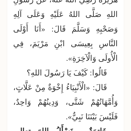
اللهِ صَلَّى اللهُ عَلَيْهِ وَعَلَى آلِهِ
وَصَحْبِهِ وَسَلَّمَ قَالَ: «أَنَا أَوْلَى
النَّاسِ بِعِيسَى ابْنِ مَرْيَمَ، فِي
الْأُولَى وَالْآخِرَةِ».
قَالُوا: كَيْفَ يَا رَسُولَ اللهِ؟
قَالَ: «الْأَنْبِيَاءُ إِخْوَةٌ مِنْ عَلَّاتٍ،
وَأُمَّهَاتُهُمْ شَتَّى، وَدِينُهُمْ وَاحِدٌ،
فَلَيْسَ بَيْنَنَا نَبِيٌّ».