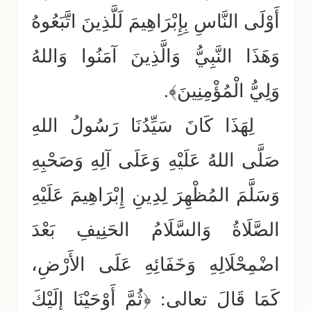
أَوْلَى النَّاسِ بِإِبْرَاهِيمَ لَلَّذِينَ اتَّبَعُوهُ
وَهَذَا النَّبِيُّ وَالَّذِينَ آمَنُوا وَاللهُ
وَلِيُّ الْمُؤْمِنِينَ﴾.
لِهَذَا كَانَ سَيِّدُنَا رَسُولُ اللهِ
صَلَّى اللهُ عَلَيْهِ وَعَلَى آلِهِ وَصَحْبِهِ
وَسَلَّمَ المُظْهِرَ لِدِينِ إِبْرَاهِيمَ عَلَيْهِ
الصَّلَاةُ وَالسَّلَامُ الحَنِيفِ بَعْدَ
اضْمِحْلَالِهِ وَخَفَائِهِ عَلَى الأَرْضِ،
كَمَا قَالَ تعالى: ﴿ثُمَّ أَوْحَيْنَا إِلَيْكَ