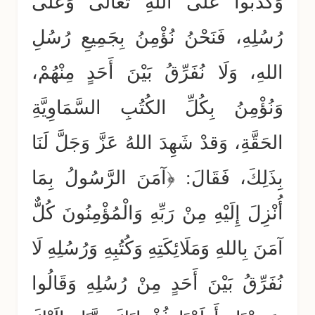
وَكَذَبُوا عَلَى اللهِ تعالى وَعَلَى
رُسُلِهِ، فَنَحْنُ نُؤْمِنُ بِجَمِيعِ رُسُلِ
اللهِ، وَلَا نُفَرِّقُ بَيْنَ أَحَدٍ مِنْهُمْ،
وَنُؤْمِنُ بِكُلِّ الكُتُبِ السَّمَاوِيَّةِ
الحَقَّةِ، وَقدْ شَهِدَ اللهُ عَزَّ وَجَلَّ لَنَا
بِذَلِكَ، فَقَالَ: ﴿آمَنَ الرَّسُولُ بِمَا
أُنْزِلَ إِلَيْهِ مِنْ رَبِّهِ وَالْمُؤْمِنُونَ كُلٌّ
آمَنَ بِاللهِ وَمَلَائِكَتِهِ وَكُتُبِهِ وَرُسُلِهِ لَا
نُفَرِّقُ بَيْنَ أَحَدٍ مِنْ رُسُلِهِ وَقَالُوا