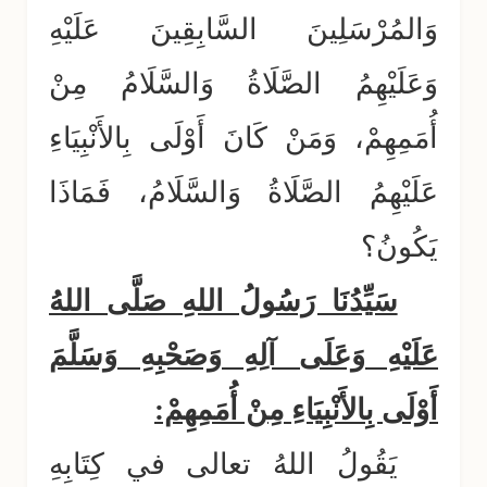
وَالمُرْسَلِينَ السَّابِقِينَ عَلَيْهِ
وَعَلَيْهِمُ الصَّلَاةُ وَالسَّلَامُ مِنْ
أُمَمِهِمْ، وَمَنْ كَانَ أَوْلَى بِالأَنْبِيَاءِ
عَلَيْهِمُ الصَّلَاةُ وَالسَّلَامُ، فَمَاذَا
يَكُونُ؟
سَيِّدُنَا رَسُولُ اللهِ صَلَّى اللهُ
عَلَيْهِ وَعَلَى آلِهِ وَصَحْبِهِ وَسَلَّمَ
أَوْلَى بِالأَنْبِيَاءِ مِنْ أُمَمِهِمْ:
يَقُولُ اللهُ تعالى في كِتَابِهِ