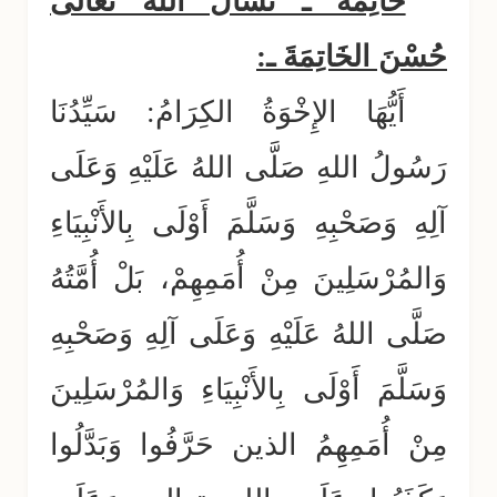
خَاتِمَةٌ ـ نَسْأَلُ اللهَ تعالى
حُسْنَ الخَاتِمَةَ ـ:
أَيُّهَا الإِخْوَةُ الكِرَامُ: سَيِّدُنَا
رَسُولُ اللهِ صَلَّى اللهُ عَلَيْهِ وَعَلَى
آلِهِ وَصَحْبِهِ وَسَلَّمَ أَوْلَى بِالأَنْبِيَاءِ
وَالمُرْسَلِينَ مِنْ أُمَمِهِمْ، بَلْ أُمَّتُهُ
صَلَّى اللهُ عَلَيْهِ وَعَلَى آلِهِ وَصَحْبِهِ
وَسَلَّمَ أَوْلَى بِالأَنْبِيَاءِ وَالمُرْسَلِينَ
مِنْ أُمَمِهِمُ الذين حَرَّفُوا وَبَدَّلُوا