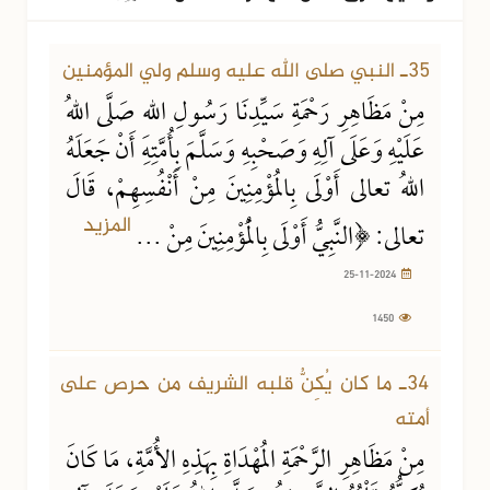
25-11-2024
1450 مشاهدة
35ـ النبي صلى الله عليه وسلم ولي المؤمنين
مِنْ مَظَاهِرِ رَحْمَةِ سَيِّدِنَا رَسُولِ اللهِ صَلَّى اللهُ
عَلَيْهِ وَعَلَى آلِهِ وَصَحْبِهِ وَسَلَّمَ بِأُمَّتِهِ أَنْ جَعَلَهُ
اللهُ تعالى أَوْلَى بِالمُؤْمِنِينَ مِنْ أَنْفُسِهِمْ، قَالَ
المزيد
تعالى: ﴿النَّبِيُّ أَوْلَى بِالْمُؤْمِنِينَ مِنْ ...
25-11-2024
1450
24-01-2024
1847 مشاهدة
34ـ ما كان يُكِنُّ قلبه الشريف من حرص على
أمته
مِنْ مَظَاهِرِ الرَّحْمَةِ المُهْدَاةِ بِهَذِهِ الأُمَّةِ، مَا كَانَ