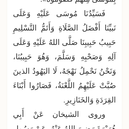
فَسَيِّدُنَا مُوسَى عَلَيْهِ وَعَلَى
نَبيِّنَا أَفْضَلُ الصَّلَاةِ وَأَتَمُّ التَّسْلِيمِ
حَبِيبُ حَبِيبِنَا صَلَّى اللهُ عَلَيْهِ وَعَلَى
آلِهِ وَصَحْبِهِ وَسَلَّمَ، وَهُوَ حَبِيبُنَا،
وَنَحْنُ نَحْمِلُ نَهْجَهُ، لَا اليَهُودُ الذينَ
صُبَّتْ عَلَيْهِمُ اللَّعْنَةُ، فَصَارُوا أَبْنَاءَ
القِرَدَةِ وَالخَنَازِيرِ.
وروى الشيخان عَنْ أَبِي
هُرَيْرَةَ رَضِيَ اللهُ عَنْهُ، عَنْ رَسُولِ