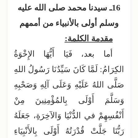
16ـ سيدنا محمد صلى الله عليه
وسلم أولى بالأنبياء من أممهم
مقدمة الكلمة:
أما بعد، فَيَا أَيُّهَا الإِخْوَةُ
الكِرَامُ: لَمَّا كَانَ سَيِّدُنَا رَسُولُ اللهِ
صَلَّى اللهُ عَلَيْهِ وَعَلَى آلِهِ وَصَحْبِهِ
وَسَلَّمَ أَوْلَى بِالمُؤْمِنِينَ مِنْ
أَنْفُسِهِمْ في الدُّنْيَا وَالآخِرَةِ، جَعَلَهُ
رَبُّنَا جَلَّتْ قُدْرَتُهُ أَوْلَى بِالأَنْبِيَاءِ