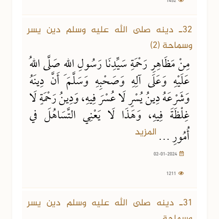
02-01-2024
1211 مشاهدة
32ـ دينه صلى الله عليه وسلم دين يسر
وسماحة (2)
مِنْ مَظَاهِرِ رَحْمَةِ سَيِّدِنَا رَسُولِ اللهِ صَلَّى اللهُ
عَلَيْهِ وَعَلَى آلِهِ وَصَحْبِهِ وَسَلَّمَ أَنَّ دِينَهُ
وَشَرْعَهُ دِينُ يُسْرٍ لَا عُسْرَ فِيهِ، وَدِينُ رَحْمَةٍ لَا
غِلْظَةَ فِيهِ، وَهَذَا لَا يَعْنِي التَّسَاهُلَ في
المزيد
أُمُورِ ...
02-01-2024
1211
07-12-2023
1111 مشاهدة
31ـ دينه صلى الله عليه وسلم دين يسر
وسماحة