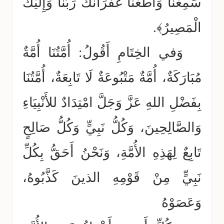
سَمِعْنَا وَأَطَعْنَا غُفْرَانَكَ رَبَّنَا وَإِلَيْكَ
الْمَصِيرُ﴾.
وَفي الخِتَامِ أَقُولُ: أُمَّتُنَا أُمَّةٌ
مُبَارَكَةٌ، أُمَّةٌ مَتْبُوعَةٌ لَا تَابِعَةٌ، أُمَّتُنَا
بِفَضْلِ اللهِ عَزَّ وَجَلَّ امْتِدَادٌ للأَنْبِيَاءِ
وَالصَّالِحِينَ، وَكُلُّ نَبِيٍّ وَكُلُّ صَالِحٍ
تَابِعٌ لِهَذِهِ الأُمَّةِ، وَنَحْنُ أَحَقُّ بِكُلِّ
نَبِيٍّ مِنْ قَوْمِهِ الذينَ كَذَّبُوهُ،
وَعَصَوْهُ