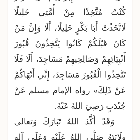
كُنْتُ مُتَّخِذًا مِنْ أُمَّتِي خَلِيلًا
لَاتَّخَذْتُ أَبَا بَكْرٍ خَلِيلًا، أَلَا وَإِنَّ مَنْ
كَانَ قَبْلَكُمْ كَانُوا يَتَّخِذُونَ قُبُورَ
أَنْبِيَائِهِمْ وَصَالِحِيهِمْ مَسَاجِدَ، أَلَا فَلَا
تَتَّخِذُوا الْقُبُورَ مَسَاجِدَ، إِنِّي أَنْهَاكُمْ
عَنْ ذَلِكَ» رواه الإمام مسلم عَنْ
جُنْدَبٍ رَضِيَ اللهُ عَنْهُ.
وَقَدْ أَكَّدَ اللهُ تَبَارَكَ وَتعالى
وِلَايَتَهُ صَلَّى اللهُ عَلَيْهِ وَعَلَى آلِهِ