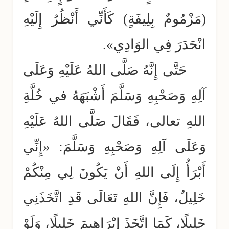
(مَزْمُومٌ بِلِيفَةٍ) كَأَنِّي أَنْظُرُ إِلَيْهِ
انْحَدَرَ فِي الوَادِي».
حَتَّى إِنَّهُ صَلَّى اللهُ عَلَيْهِ وَعَلَى
آلِهِ وَصَحْبِهِ وَسَلَّمَ أَشْبَهَهُ في خُلَّةِ
اللهِ تعالى، فَقَالَ صَلَّى اللهُ عَلَيْهِ
وَعَلَى آلِهِ وَصَحْبِهِ وَسَلَّمَ: «إِنِّي
أَبْرَأُ إِلَى اللهِ أَنْ يَكُونَ لِي مِنْكُمْ
خَلِيلٌ، فَإِنَّ اللهِ تَعَالَى قَدِ اتَّخَذَنِي
خَلِيلًا، كَمَا اتَّخَذَ إِبْرَاهِيمَ خَلِيلًا، وَلَوْ