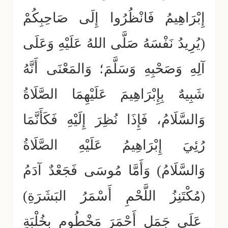
إِبْرَاهِيمُ فَانْظُرُوا إِلَى صَاحِبِكُمْ
(يُرِيدُ نَفْسَهُ صَلَّى اللهُ عَلَيْهِ وَعَلَى
آلِهِ وَصَحْبِهِ وَسَلَّمَ؛ وَالمَعْنَى أَنَّهُ
شَبِيهٌ بِإِبْرَاهِيمَ عَلَيْهِمَا الصَّلَاةُ
وَالسَّلَامُ، فَإِذَا نُظِرَ إِلَيْهِ فَكَأَنَّمَا
رُئِيَ إِبْرَاهِيمُ عَلَيْهِ الصَّلَاةُ
وَالسَّلَامُ) وَأَمَّا مُوسَى فَجَعْدٌ آدَمُ
(مُكْتَنِزُ اللَّحْمِ أَسْمَرُ البَشَرَةِ)
عَلَى جَمَلٍ أَحْمَرَ مَخْطُومٍ بِخُلْبَةٍ