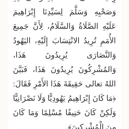
وَصَحْبِهِ وَسَلَّمَ لِسَيِّدِنَا إِبْرَاهِيمَ
عَلَيْهِ الصَّلَاةُ وَالسَّلَامُ، لِأَنَّ جَمِيعَ
الأُمَمِ تُرِيدُ الانْتِسَابَ إِلَيْهِ، اليَهُودُ
وَالنَّصَارَى يُرِيدُونَ هَذَا،
وَالمُشْرِكُونَ يُرِيدُونَ هَذَا، فَبَيَّنَ
اللهُ تعالى حَقِيقَةَ هَذَا الأَمْرِ فَقَالَ:
﴿مَا كَانَ إِبْرَاهِيمُ يَهُودِيًّا وَلَا نَصْرَانِيًّا
وَلَكِنْ كَانَ حَنِيفًا مُسْلِمًا وَمَا كَانَ
مِنَ الْمُشْرِكِينَ﴾.