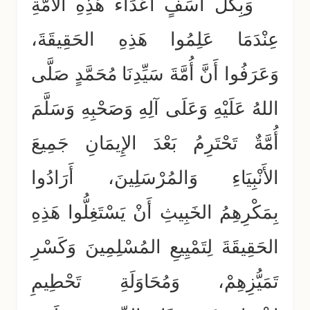
وَبِكُلِّ أَسَفٍ أَعْدَاءُ هَذِهِ الأُمَّةِ
عِنْدَمَا عَلِمُوا هَذِهِ الحَقِيقَةَ،
وَعَرَفُوا أَنَّ أُمَّةَ سَيِّدِنَا مُحَمَّدٍ صَلَّى
اللهُ عَلَيْهِ وَعَلَى آلِهِ وَصَحْبِهِ وَسَلَّمَ
أُمَّةٌ تَحْتَرِمُ بَعْدَ الإِيمَانِ جَمِيعَ
الأَنْبِيَاءِ وَالمُرْسَلِينَ، أَرَادُوا
بِمَكْرِهِمُ الخَبِيثِ أَنْ يَسْتَغِلُّوا هَذِهِ
الحَقِيقَةَ لِتَمْيِيعِ المُسْلِمِينَ وَكَسْرِ
تَمَيُّزِهِمْ، وَمُحَاوَلَةِ تَحْطِيمِ