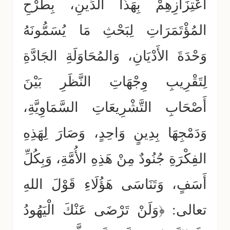
اعْتِزَازِهِمْ بِهَذَا الدِّينِ، بِطَرْحِ
المُؤْتَمَرَاتِ لِبَحْثِ مَا يُسَمُّونَهُ
وَحْدَةَ الأَدْيَانِ، وَالمُحَاوَلَةِ الجَادَّةِ
لِتَقْرِيبِ وِجْهَاتِ النَّظَرِ بَيْنَ
أَصْحَابِ التَّشْرِيعَاتِ السَّمَاوِيَّةِ،
وَدَمْجِهَا بِدِينٍ وَاحِدٍ، وَصَارَ لِهَذِهِ
الفِكْرَةِ جُنُودٌ مِنْ هَذِهِ الأُمَّةِ، وَبِكُلِّ
أَسَفٍ، وَتَنَاسَى هَؤُلَاءِ قَوْلَ اللهِ
تعالى: ﴿وَلَنْ تَرْضَى عَنْكَ الْيَهُودُ