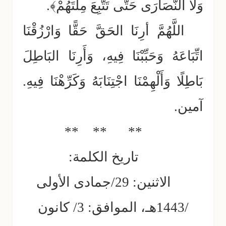
وَلَا النَّصَارَى حَتَّى تَتَّبِعَ مِلَّتَهُمْ﴾.
اللَّهُمَّ أرِنَا الحَقَّ حَقًّا وَارْزُقْنَا
اتِّبَاعَهُ وَحَبِّبْنَا فِيهِ، وَأَرِنَا البَاطِلَ
بَاطِلًا وَأَلْهِمْنَا اجْتِنَابَهُ وَكَرِّهْنَا فِيهِ.
آمين.
** ** **
تاريخ الكلمة:
الاثنين: 29/جمادى الأولى
/1443هـ، الموافق: 3/ كانون