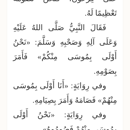
تَعْظِيمًا لَهُ.
فَقَالَ النَّبِيُّ صَلَّى اللهُ عَلَيْهِ
وَعَلَى آلِهِ وَصَحْبِهِ وَسَلَّمَ: «نَحْنُ
أَوْلَى بِمُوسَى مِنْكُمْ» فَأَمَرَ
بِصَوْمِهِ.
وفي رِوَايَةٍ: «أَنَا أَوْلَى بِمُوسَى
مِنْهُمْ» فَصَامَهُ وَأَمَرَ بِصِيَامِهِ.
وفي رِوَايَةٍ: «نَحْنُ أَوْلَى
بِمُوسَى مِنْهُمْ فَصُومُوهُ».