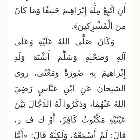
أَنِ اتَّبِعْ مِلَّةَ إِبْرَاهِيمَ حَنِيفًا وَمَا كَانَ
مِنَ الْمُشْرِكِينَ﴾.
وَكَانَ صَلَّى اللهُ عَلَيْهِ وَعَلَى
آلِهِ وَصَحْبِهِ وَسَلَّمَ أَشْبَهَ وَلَدِ
إِبْرَاهِيمَ بِهِ صُورَةً وَمَعْنًى، روى
الشيخان عَنِ ابْنِ عَبَّاسٍ رَضِيَ
اللهُ عَنْهُمَا، وَذَكَرُوا لَهُ الدَّجَّالَ بَيْنَ
عَيْنَيْهِ مَكْتُوبٌ كَافِرٌ، أَوْ ك ف ر،
قَالَ: لَمْ أَسْمَعْهُ، وَلَكِنَّهُ قَالَ: «أَمَّا