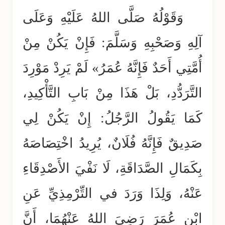
وَقَوْلُهُ صَلَّى اللهُ عَلَيْهِ وَعَلَى
آلِهِ وَصَحْبِهِ وَسَلَّمَ: فَإِنْ يَكُنْ مِنْ
أُمَّتِي أَحَدٌ فَإِنَّهُ عُمَرُ» لَمْ يَرِدْ مَوْرِدَ
التَّرَدُّدِ، بَلْ هَذَا مِنْ بَابِ التَّأْكِيدِ،
كَمَا يَقُولُ الرَّجُلُ: إِنْ يَكُنْ لِي
صَدِيقٌ فَإِنَّهُ فُلَانٌ، يُرِيدُ اخْتِصَاصَهُ
بِكَمَالِ الصَّدَاقَةِ، لَا نَفْيَ الأَصْدِقَاءِ
عَنْهُ، وَلِذَا وَرَدَ في التِّرْمِذِيِّ عَنِ
ابْنِ عُمَرَ رَضِيَ اللهُ عَنْهُمَا، أَنَّ