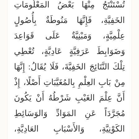
تُسْتَنْتَجُ مِنْهَا بَعْضُ المَعْلُومَاتِ
الخَفِيَّةِ، فَإِنَّهَا مَنُوطَةٌ بِأُصُولٍ
عِلْمِيَّةٍ، وَمَبْنِيَّةٌ عَلَى قَوَاعِدَ
وَضَوَابِطَ عَرَفِيَّةٍ عَادِيَّةٍ، تُعْطِي
تِلْكَ النَّتَائِجَ الخَفِيَّةَ، فَلَا يُقَالُ: إِنَّهَا
مِنْ بَابِ العِلْمِ بِالمُغَيَّبَاتِ أَصْلًا، إِذْ
أَنَّ عِلْمَ الغَيْبِ شَرْطُهُ أَنْ يَكُونَ
مُجَرَّدَاً عَنِ المَوَادِّ وَالوَسَائِطِ
الكَوْنِيَّةِ، وَالأَسْبَابِ العَادِيَّةِ،