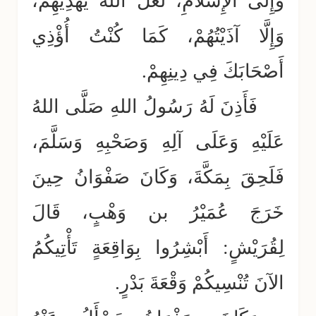
وَإِلَى الإِسْلَامِ، لَعَلَّ اللهَ يَهْدِيهِمْ،
وَإِلَّا آذَيْتُهُمْ، كَمَا كُنْتُ أُؤْذِي
أَصْحَابَكَ فِي دِينِهِمْ.
فَأَذِنَ لَهُ رَسُولُ اللهِ صَلَّى اللهُ
عَلَيْهِ وَعَلَى آلِهِ وَصَحْبِهِ وَسَلَّمَ،
فَلَحِقَ بِمَكَّةَ، وَكَانَ صَفْوَانُ حِينَ
خَرَجَ عُمَيْرُ بن وَهْبٍ، قَالَ
لِقُرَيْشٍ: أَبْشِرُوا بِوَاقِعَةٍ تَأْتِيكُمُ
الآنَ تُنْسِيكُمْ وَقْعَةَ بَدْرٍ.