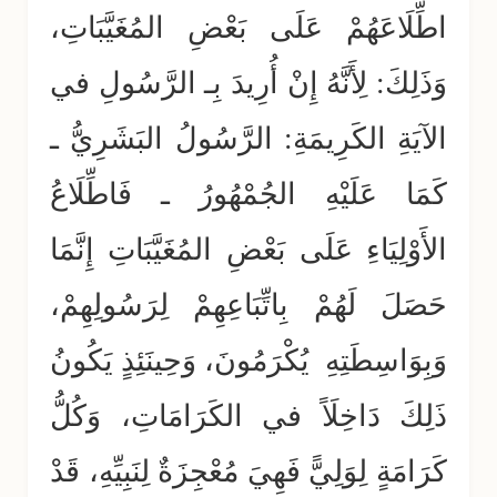
اطِّلَاعَهُمْ عَلَى بَعْضِ المُغَيَّبَاتِ،
وَذَلِكَ: لِأَنَّهُ إِنْ أُرِيدَ بِـ الرَّسُولِ في
الآيَةِ الكَرِيمَةِ: الرَّسُولُ البَشَرِيُّ ـ
كَمَا عَلَيْهِ الجُمْهُورُ ـ فَاطِّلَاعُ
الأَوْلِيَاءِ عَلَى بَعْضِ المُغَيَّبَاتِ إِنَّمَا
حَصَلَ لَهُمْ بِاتِّبَاعِهِمْ لِرَسُولِهِمْ،
وَبِوَاسِطَتِهِ يُكْرَمُونَ، وَحِينَئِذٍ يَكُونُ
ذَلِكَ دَاخِلَاً في الكَرَامَاتِ، وَكُلُّ
كَرَامَةٍ لِوَلِيًّ فَهِيَ مُعْجِزَةٌ لِنَبِيِّهِ، قَدْ