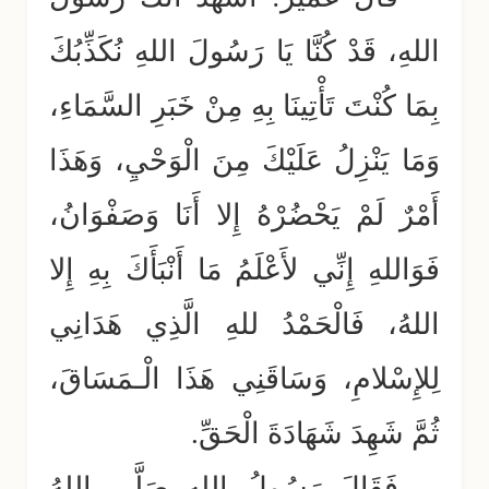
اللهِ، قَدْ كُنَّا يَا رَسُولَ اللهِ نُكَذِّبُكَ
بِمَا كُنْتَ تَأْتِينَا بِهِ مِنْ خَبَرِ السَّمَاءِ،
وَمَا يَنْزِلُ عَلَيْكَ مِنَ الْوَحْيِ، وَهَذَا
أَمْرٌ لَمْ يَحْضُرْهُ إِلا أَنَا وَصَفْوَانُ،
فَوَاللهِ إِنِّي لأَعْلَمُ مَا أَنْبَأَكَ بِهِ إِلا
اللهُ، فَالْحَمْدُ للهِ الَّذِي هَدَانِي
لِلإِسْلامِ، وَسَاقَنِي هَذَا الْـمَسَاقَ،
ثُمَّ شَهِدَ شَهَادَةَ الْحَقِّ.
فَقَالَ رَسُولُ اللهِ صَلَّى اللهُ