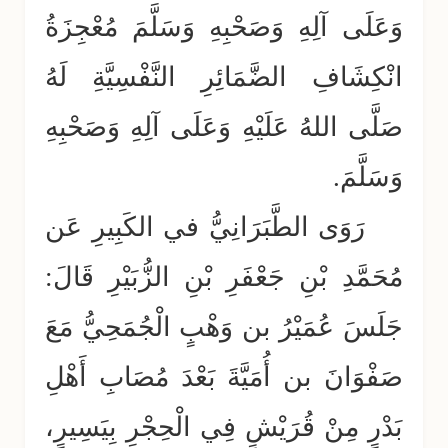
وَعَلَى آلِهِ وَصَحْبِهِ وَسَلَّمَ مُعْجِزَةُ
انْكِشَافِ الضَّمَائِرِ النَّفْسِيَّةِ لَهُ
صَلَّى اللهُ عَلَيْهِ وَعَلَى آلِهِ وَصَحْبِهِ
وَسَلَّمَ.
رَوَى الطَّبَرَانِيُّ في الكَبِيرِ عَن
مُحَمَّدِ بْنِ جَعْفَرِ بْنِ الزُّبَيْرِ قَالَ:
جَلَسَ عُمَيْرُ بن وَهْبٍ الْجُمَحِيُّ مَعَ
صَفْوَانَ بن أُمَيَّةَ بَعْدَ مُصَابِ أَهْلِ
بَدْرٍ مِنْ قُرَيْشٍ فِي الْحِجْرِ بِيَسِيرٍ،