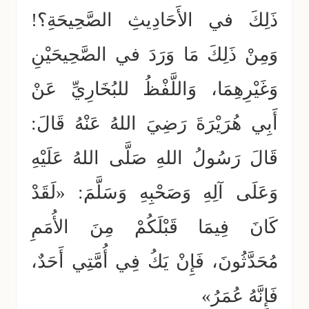
ذَلِكَ في الأَحَادِيثِ الصَّحِيحَةِ؟!
وَمِنْ ذَلِكَ مَا وَرَدَ في الصَّحِيحَيْنِ
وَغَيْرِهِمَا، وَاللَّفْظُ للبُخَارِيِّ عَنْ
أَبِي هُرَيْرَةَ رَضِيَ اللهُ عَنْهُ قَالَ:
قَالَ رَسُولُ اللهِ صَلَّى اللهُ عَلَيْهِ
وَعَلَى آلِهِ وَصَحْبِهِ وَسَلَّمَ: «لَقَدْ
كَانَ فِيمَا قَبْلَكُمْ مِنَ الأُمَمِ
مُحَدَّثُونَ، فَإِنْ يَكُ فِي أُمَّتِي أَحَدٌ،
فَإِنَّهُ عُمَرُ»