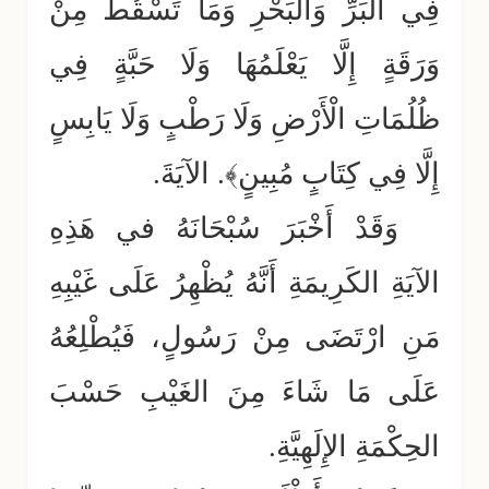
فِي الْبَرِّ وَالْبَحْرِ وَمَا تَسْقُطُ مِنْ
وَرَقَةٍ إِلَّا يَعْلَمُهَا وَلَا حَبَّةٍ فِي
ظُلُمَاتِ الْأَرْضِ وَلَا رَطْبٍ وَلَا يَابِسٍ
إِلَّا فِي كِتَابٍ مُبِينٍ﴾. الآيَةَ.
وَقَدْ أَخْبَرَ سُبْحَانَهُ في هَذِهِ
الآيَةِ الكَرِيمَةِ أَنَّهُ يُظْهِرُ عَلَى غَيْبِهِ
مَنِ ارْتَضَى مِنْ رَسُولٍ، فَيُطْلِعُهُ
عَلَى مَا شَاءَ مِنَ الغَيْبِ حَسْبَ
الحِكْمَةِ الإِلَهِيَّةِ.