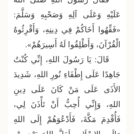
عَلَيْهِ وَعَلَى آلِهِ وَصَحْبِهِ وَسَلَّمَ:
«فَقِّهُوا أَخَاكُمْ فِي دِينِهِ، وَأَقْرِئُوهُ
الْقُرْآنَ، وَأَطْلِقُوا لَهُ أَسِيرَهُمْ».
قَالَ: يَا رَسُولَ اللهِ، إِنِّي كُنْتُ
جَاهِدًا عَلَى إِطْفَاءِ نُورِ اللهِ، شَدِيدَ
الأَذَى عَلَى مَنْ كَانَ عَلَى دِينِ
اللهِ، وَإِنِّي أُحِبُّ أَنْ تَأْذَنَ لِي،
فَأُقْدِمَ مَكَّةَ، فَأَدْعُوَهُمْ إِلَى اللهِ