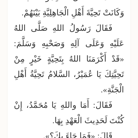
وَكَانَتْ تَحِيَّةَ أَهْلِ الْجَاهِلِيَّةِ بَيْنَهُمْ.
فَقَالَ رَسُولُ اللهِ صَلَّى اللهُ
عَلَيْهِ وَعَلَى آلِهِ وَصَحْبِهِ وَسَلَّمَ:
«قَدْ أَكْرَمَنَا اللهُ بِتَحِيَّةٍ خَيْرٍ مِنْ
تَحِيَّتِكَ يَا عُمَيْرُ، السَّلامُ تَحِيَّةُ أَهْلِ
الْجَنَّةِ».
فَقَالَ: أَمَا واللهِ يَا مُحَمَّدُ، إِنْ
كُنْتَ لَحَدِيثَ الْعَهْدِ بِهَا.
قَالَ: «فَمَا جَاءَ بِكَ؟».