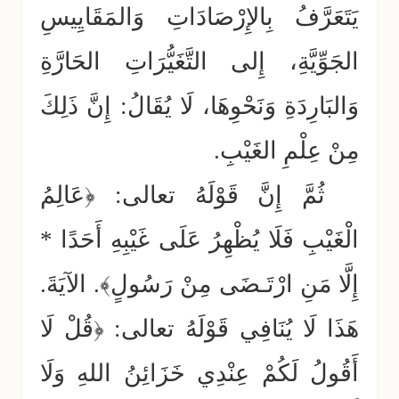
يَتَعَرَّفُ بِالإِرْصَادَاتِ وَالمَقَايِيسِ
الجَوِّيَّةِ، إِلى التَّغَيُّرَاتِ الحَارَّةِ
وَالبَارِدَةِ وَنَحْوِهَا، لَا يُقَالُ: إِنَّ ذَلِكَ
مِنْ عِلْمِ الغَيْبِ.
ثُمَّ إِنَّ قَوْلَهُ تعالى: ﴿عَالِمُ
الْغَيْبِ فَلَا يُظْهِرُ عَلَى غَيْبِهِ أَحَدًا *
إِلَّا مَنِ ارْتَـضَى مِنْ رَسُولٍ﴾. الآيَةَ.
هَذَا لَا يُنَافِي قَوْلَهُ تعالى: ﴿قُلْ لَا
أَقُولُ لَكُمْ عِنْدِي خَزَائِنُ اللهِ وَلَا