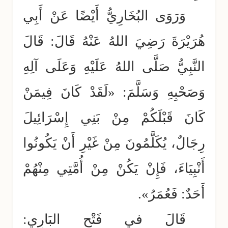
وَرَوَى البُخَارِيُّ أَيْضًا عَنْ أَبِي
هُرَيْرَةَ رَضِيَ اللهُ عَنْهُ قَالَ: قَالَ
النَّبِيُّ صَلَّى اللهُ عَلَيْهِ وَعَلَى آلِهِ
وَصَحْبِهِ وَسَلَّمَ: «لَقَدْ كَانَ فِيمَنْ
كَانَ قَبْلَكُمْ مِنْ بَنِي إِسْرَائِيلَ
رِجَالٌ، يُكَلَّمُونَ مِنْ غَيْرِ أَنْ يَكُونُوا
أَنْبِيَاءَ، فَإِنْ يَكُنْ مِنْ أُمَّتِي مِنْهُمْ
أَحَدٌ: فَعُمَرُ».
قَالَ في فَتْحِ البَارِي: