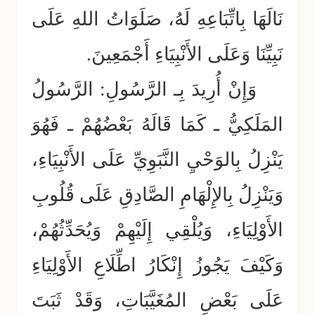
نَالَهَا بِاتِّبَاعِهِ لَهُ، صَلَوَاتُ اللهِ عَلَى
نَبِيِّنَا وَعَلَى الأَنْبِيَاءِ أَجْمَعِينَ.
وَإِنْ أُرِيدَ بِـ الرَّسُولِ: الرَّسُولُ
المَلَكِيُّ ـ كَمَا قَالَهُ بَعْضُهُمْ ـ فَهُوَ
يَنْزِلُ بِالوَحْيِ النَّبَوِيِّ عَلَى الأَنْبِيَاءِ،
وَيَنْزِلُ بِالإِلْهَامِ الصَّادِقِ عَلَى قُلُوبِ
الأَوْلِيَاءِ، وَيُلْقِي إِلَيْهِمْ وَيُحَدِّثُهُمْ،
وَكَيْفَ يَجُوزُ إِنْكَارُ اطِّلَاعِ الأَوْلِيَاءِ
عَلَى بَعْضِ المُغَيَّبَاتِ، وَقَدْ ثَبَتَ