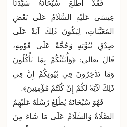
فَقَدْ أَطْلَعَ سُبْحَانَهُ سَيِّدَنَا
عِيسَى عَلَيْهِ السَّلَامُ عَلَى بَعْضِ
المُغَيَّبَاتِ، لِيَكُونَ ذَلِكَ آيَةً عَلَى
صِدْقِ نُبُوَّتِهِ وَحُجَّةً عَلَى قَوْمِهِ،
قَالَ تعالى: ﴿وَأُنَبِّئُكُمْ بِمَا تَأْكُلُونَ
وَمَا تَدَّخِرُونَ فِي بُيُوتِكُمْ إِنَّ فِي
ذَلِكَ لَآيَةً لَكُمْ إِنْ كُنْتُمْ مُؤْمِنِينَ﴾.
فَهُوَ سُبْحَانَهُ يُطْلِعُ رُسُلَهُ عَلَيْهِمُ
الصَّلَاةُ وَالسَّلَامُ عَلَى مَا شَاءَ مِنَ