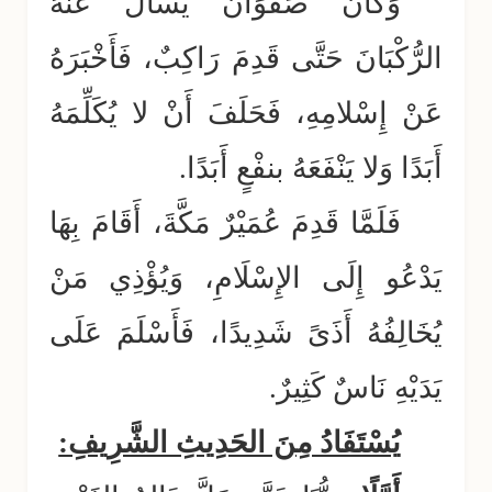
وَكَانَ صَفْوَانُ يَسْأَلُ عَنْهُ
الرُّكْبَانَ حَتَّى قَدِمَ رَاكِبٌ، فَأَخْبَرَهُ
عَنْ إِسْلامِهِ، فَحَلَفَ أَنْ لا يُكَلِّمَهُ
أَبَدًا وَلا يَنْفَعَهُ بنفْعٍ أَبَدًا.
فَلَمَّا قَدِمَ عُمَيْرٌ مَكَّةَ، أَقَامَ بِهَا
يَدْعُو إِلَى الإِسْلَامِ، وَيُؤْذِي مَنْ
يُخَالِفُهُ أَذَىً شَدِيدًا، فَأَسْلَمَ عَلَى
يَدَيْهِ نَاسٌ كَثِيرٌ.
يُسْتَفَادُ مِنَ الحَدِيثِ الشَّرِيفِ: