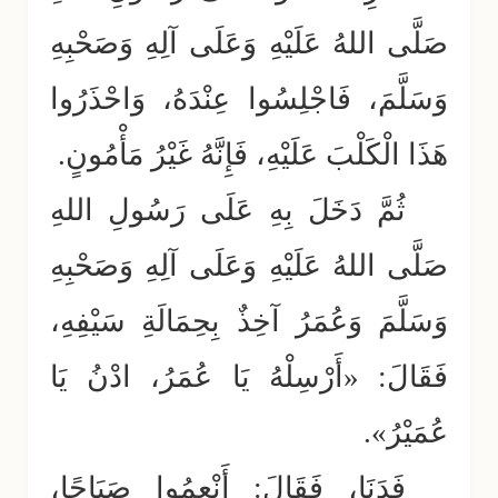
صَلَّى اللهُ عَلَيْهِ وَعَلَى آلِهِ وَصَحْبِهِ
وَسَلَّمَ، فَاجْلِسُوا عِنْدَهُ، وَاحْذَرُوا
هَذَا الْكَلْبَ عَلَيْهِ، فَإِنَّهُ غَيْرُ مَأْمُونٍ.
ثُمَّ دَخَلَ بِهِ عَلَى رَسُولِ اللهِ
صَلَّى اللهُ عَلَيْهِ وَعَلَى آلِهِ وَصَحْبِهِ
وَسَلَّمَ وَعُمَرُ آخِذٌ بِحِمَالَةِ سَيْفِهِ،
فَقَالَ: «أَرْسِلْهُ يَا عُمَرُ، ادْنُ يَا
عُمَيْرُ».
فَدَنَا، فَقَالَ: أَنْعِمُوا صَبَاحًا،