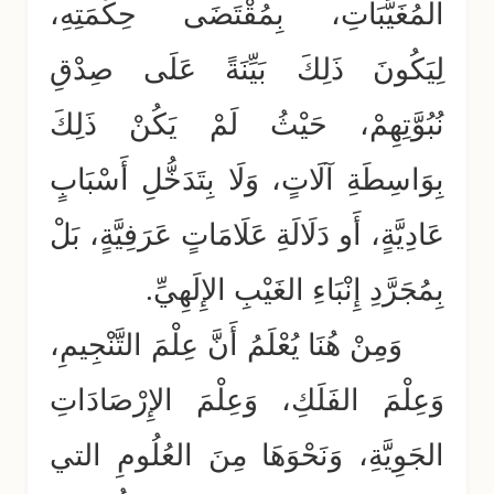
المُغَيَّبَاتِ، بِمُقْتَضَى حِكْمَتِهِ،
لِيَكُونَ ذَلِكَ بَيِّنَةً عَلَى صِدْقِ
نُبُوَّتِهِمْ، حَيْثُ لَمْ يَكُنْ ذَلِكَ
بِوَاسِطَةِ آلَاتٍ، وَلَا بِتَدَخُّلِ أَسْبَابٍ
عَادِيَّةٍ، أَو دَلَالَةِ عَلَامَاتٍ عَرَفِيَّةٍ، بَلْ
بِمُجَرَّدِ إِنْبَاءِ الغَيْبِ الإِلَهِيِّ.
وَمِنْ هُنَا يُعْلَمُ أَنَّ عِلْمَ التَّنْجِيمِ،
وَعِلْمَ الفَلَكِ، وَعِلْمَ الإِرْصَادَاتِ
الجَوِيَّةِ، وَنَحْوَهَا مِنَ العُلُومِ التي