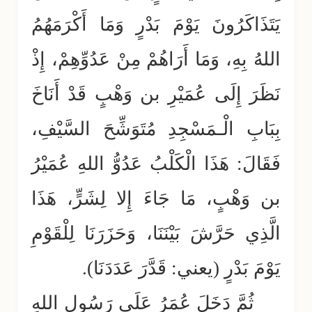
يَتَذَاكَرُونَ يَوْمَ بَدْرٍ وَمَا أَكْرَمَهُمُ
اللهُ بِهِ، وَمَا أَرَاهُمْ مِنْ عَدُوِّهِمْ، إِذْ
نَظَرَ إِلَى عُمَيْرِ بن وَهْبٍ قَدْ أَنَاخَ
بِبَابِ الْـمَسْجِدِ مُتَوَشِّحَ السَّيْفِ،
فَقَالَ: هَذَا الْكَلْبُ عَدُوُّ اللهِ عُمَيْرُ
بن وَهْبٍ، مَا جَاءَ إِلا لِشَرٍّ، هَذَا
الَّذِي حَرَّشَ بَيْنَنَا، وَحَزَرَنَا لِلْقَوْمِ
يَوْمَ بَدْرٍ (يعني: قَدَّرَ عَدَدَنَا).
ثُمَّ دَخَلَ عُمَرُ عَلَى رَسُولِ اللهِ