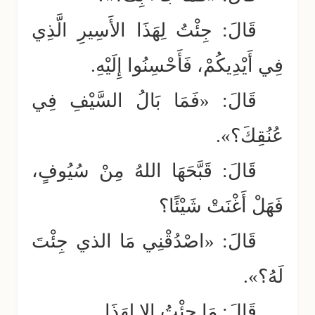
قَالَ: جِئْتُ لِهَذَا الأَسِيرِ الَّذِي
فِي أَيْدِيكُمْ، فَأَحْسِنُوا إِلَيْهِ.
قَالَ: «فَمَا بَالُ السَّيْفِ فِي
عُنُقِكَ؟».
قَالَ: قَبَّحَهَا اللهُ مِنْ سُيُوفٍ،
فَهَلْ أَغْنَتْ شَيْئًا؟
قَالَ: «اصْدُقْنِي مَا الذي جِئْتَ
لَهُ؟».
قَالَ: مَا جِئْتُ إِلا لِهَذَا.