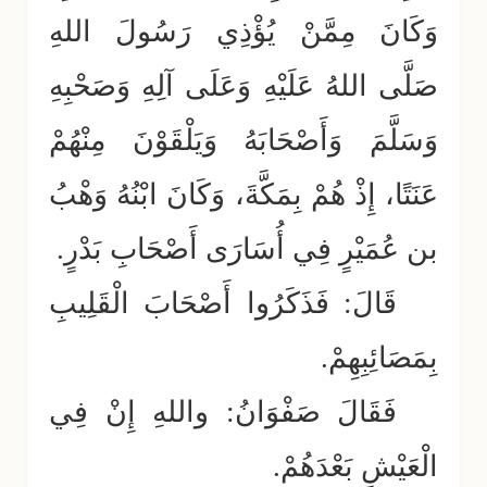
وَكَانَ مِمَّنْ يُؤْذِي رَسُولَ اللهِ
صَلَّى اللهُ عَلَيْهِ وَعَلَى آلِهِ وَصَحْبِهِ
وَسَلَّمَ وَأَصْحَابَهُ وَيَلْقَوْنَ مِنْهُمْ
عَنَتًا، إِذْ هُمْ بِمَكَّةَ، وَكَانَ ابْنُهُ وَهْبُ
بن عُمَيْرٍ فِي أُسَارَى أَصْحَابِ بَدْرٍ.
قَالَ: فَذَكَرُوا أَصْحَابَ الْقَلِيبِ
بِمَصَائِبِهِمْ.
فَقَالَ صَفْوَانُ: واللهِ إِنْ فِي
الْعَيْشِ بَعْدَهُمْ.