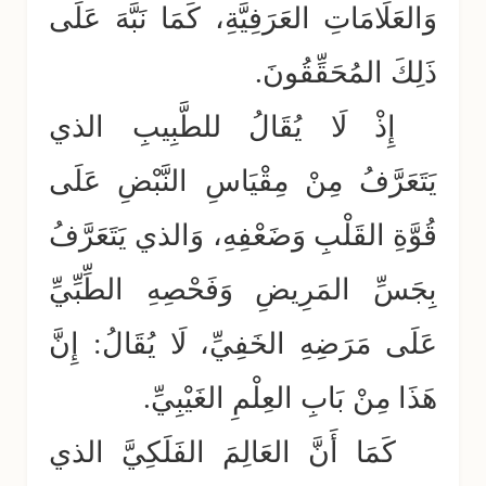
وَالعَلَامَاتِ العَرَفِيَّةِ، كَمَا نَبَّهَ عَلَى
ذَلِكَ المُحَقِّقُونَ.
إِذْ لَا يُقَالُ للطَّبِيبِ الذي
يَتَعَرَّفُ مِنْ مِقْيَاسِ النَّبْضِ عَلَى
قُوَّةِ القَلْبِ وَضَعْفِهِ، وَالذي يَتَعَرَّفُ
بِجَسِّ المَرِيضِ وَفَحْصِهِ الطِّبِّيِّ
عَلَى مَرَضِهِ الخَفِيِّ، لَا يُقَالُ: إِنَّ
هَذَا مِنْ بَابِ العِلْمِ الغَيْبِيِّ.
كَمَا أَنَّ العَالِمَ الفَلَكِيَّ الذي