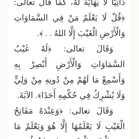
ذَاتِيًّا لَا نِهَايَةَ لَهُ، كَمَا قَالَ تعالى:
﴿قُلْ لَا يَعْلَمُ مَنْ فِي السَّمَاوَاتِ
وَالْأَرْضِ الْغَيْبَ إِلَّا اللهُ . . ﴾.
وَقَالَ تعالى: ﴿لَهُ غَيْبُ
السَّمَاوَاتِ وَالْأَرْضِ
أَبْصِرْ بِهِ
وَأَسْمِعْ مَا لَهُمْ مِنْ دُونِهِ مِنْ وَلِيٍّ
وَلَا يُشْرِكُ فِي حُكْمِهِ أَحَدًا﴾. الآيَةَ.
وَقَالَ تعالى: ﴿وَعِنْدَهُ مَفَاتِحُ
الْغَيْبِ لَا يَعْلَمُهَا إِلَّا هُوَ
وَيَعْلَمُ مَا