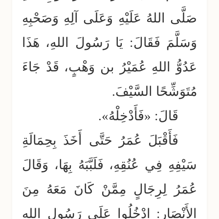
صَلَّى اللهُ عَلَيْهِ وَعَلَى آلِهِ وَصَحْبِهِ
وَسَلَّمَ فَقَالَ: يَا رَسُولَ اللهِ، هَذَا
عَدُوُّ اللهِ عُمَيْرُ بن وَهْبٍ، قَدْ جَاءَ
مُتَوَشِّحًا السَّيْفَ.
قَالَ: «فَأَدْخِلْهُ».
فَأَقْبَلَ عُمَرُ حَتَّى أَخَذَ بِحِمَالَةِ
سَيْفِهِ فِي عُنُقِهِ، فَلَبَّبَهُ بِهَا، وَقَالَ
عُمَرُ لِرِجَالٍ مِمَّنْ كَانَ مَعَهُ مِنَ
الأَنْصَارِ: ادْخُلُوا عَلَى رَسُولِ اللهِ