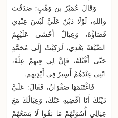
وَقَالَ عُمَيْرُ بن وَهْبٍ: صَدَقْتَ
واللهِ، لَوْلَا دَيْنٌ عَلَيَّ لَيْسَ عِنْدِي
قَضَاؤُهُ، وَعِيَالٌ أَخْشَى عَلَيْهِمُ
الضَّيْعَةَ بَعْدِي، لَرَكِبْتُ إِلَى مُحَمَّدٍ
حَتَّى أَقْتُلَهُ، فَإِنَّ لِي فِيهِمْ عِلَّةً،
ابْنِي عِنْدَهُمْ أَسِيرٌ فِي أَيْدِيهِم.
فَاغْتَنَمَهَا صَفْوَانُ، فَقَالَ: عَلَيَّ
دَيْنُكَ أَنَا أَقْضِيهِ عَنْكَ، وَعِيَالُكَ مَعَ
عِيَالِي أُسْوَتُهُمْ مَا بَقُوا لَا يَسَعُهُمْ