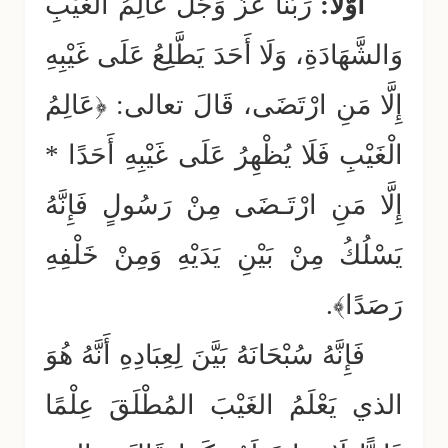
أَوَّلًا:
رَبُّنَا عَزَّ وَجَلَّ عَالِمُ الغَيْبِ
وَالشَّهَادَةِ، وَلَا أَحَدَ يَطَّلِعُ عَلَى غَيْبِهِ
إِلَّا مَنِ ارْتَضَى، قَالَ تعالى: ﴿عَالِمُ
الْغَيْبِ فَلَا يُظْهِرُ عَلَى غَيْبِهِ أَحَدًا *
إِلَّا مَنِ ارْتَـضَى مِنْ رَسُولٍ فَإِنَّهُ
يَسْلُكُ مِنْ بَيْنِ يَدَيْهِ وَمِنْ خَلْفِهِ
رَصَدًا﴾.
فَإِنَّهُ سُبْحَانَهُ بَيَّنَ لِعِبَادِهِ أَنَّهُ هُوَ
الذي يَعْلَمُ الغَيْبَ المُطْلَقَ عِلْمًا