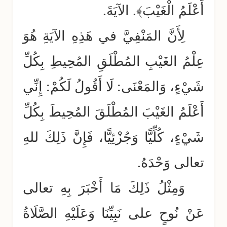
أَعْلَمُ الْغَيْبَ﴾. الآيَةَ.
لِأَنَّ المَنْفِيَّ في هَذِهِ الآيَةِ هُوَ
عِلْمُ الغَيْبِ المُطْلَقِ المُحِيطِ بِكُلِّ
شَيْءٍ، وَالمَعْنَى: لَا أَقُولُ لَكُمْ: إِنِّي
أَعْلَمُ الغَيْبَ المُطْلَقَ المُحِيطَ بِكُلِّ
شَيْءٍ، كُلِّيًّا وَجُزْئِيًّا، فَإِنَّ ذَلِكَ للهِ
تعالى وَحْدَهُ.
وَمِثْلُ ذَلِكَ مَا أَخْبَرَ بِهِ تعالى
عَنْ نُوحٍ على نَبِيِّنَا وَعَلَيْهِ الصَّلَاةُ