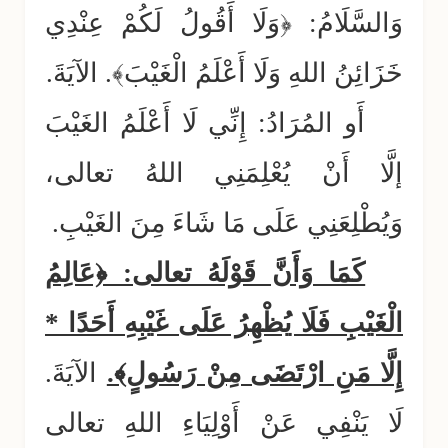
وَالسَّلَامُ: ﴿وَلَا أَقُولُ لَكُمْ عِنْدِي
خَزَائِنُ اللهِ وَلَا أَعْلَمُ الْغَيْبَ﴾. الآيَةَ.
أَو المُرَادُ: إِنِّي لَا أَعْلَمُ الغَيْبَ
إلَّا أَنْ يُعْلِمَنِي اللهُ تعالى،
وَيُطْلِعَنِي عَلَى مَا شَاءَ مِنَ الغَيْبِ.
كَمَا وَأَنَّ قَوْلَهُ تعالى: ﴿عَالِمُ
الْغَيْبِ فَلَا يُظْهِرُ عَلَى غَيْبِهِ أَحَدًا *
إِلَّا مَنِ ارْتَضَى مِنْ رَسُولٍ﴾.
الآيَةَ.
لَا يَنْفِي عَنْ أَوْلِيَاءِ اللهِ تعالى