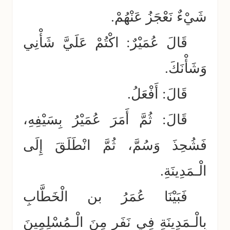
شَيْءٌ نَعْجَزُ عَنْهُمْ.
قَالَ عُمَيْرٌ: اكْتُمْ عَلَيَّ شَأْنِي
وَشَأْنَكَ.
قَالَ: أَفْعَلُ.
قَالَ: ثُمَّ أَمَرَ عُمَيْرُ بِسَيْفِهِ،
فَشُحِذَ وَسُمَّ، ثُمَّ انْطَلَقَ إِلَى
الْـمَدِينَةِ.
فَبَيْنَا عُمَرُ بن الْخَطَّابِ
بِالْـمَدِينَةِ فِي نَفَرٍ مِنَ الْـمُسْلِمِينَ