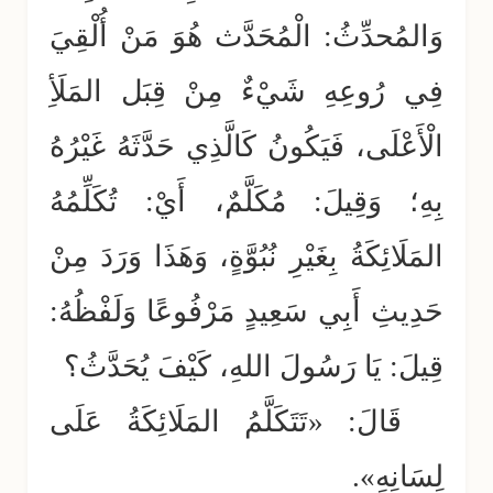
وَالمُحدِّثُ: الْمُحَدَّث هُوَ مَنْ أُلْقِيَ
فِي رُوعِهِ شَيْءٌ مِنْ قِبَل المَلَأِ
الْأَعْلَى، فَيَكُونُ كَالَّذِي حَدَّثَهُ غَيْرُهُ
بِهِ؛ وَقِيلَ: مُكَلَّمٌ، أَيْ: تُكَلِّمُهُ
المَلَائِكَةُ بِغَيْرِ نُبُوَّةٍ، وَهَذَا وَرَدَ مِنْ
حَدِيثِ أَبِي سَعِيدٍ مَرْفُوعًا وَلَفْظُهُ:
قِيلَ: يَا رَسُولَ اللهِ، كَيْفَ يُحَدَّثُ؟
قَالَ: «تَتَكَلَّمُ المَلَائِكَةُ عَلَى
لِسَانِهِ».