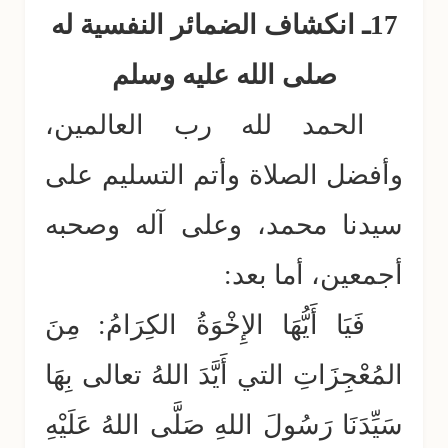
17ـ انكشاف الضمائر النفسية له
صلى الله عليه وسلم
الحمد لله رب العالمين،
وأفضل الصلاة وأتم التسليم على
سيدنا محمد، وعلى آله وصحبه
أجمعين، أما بعد:
فَيَا أَيُّهَا الإِخْوَةُ الكِرَامُ: مِنَ
المُعْجِزَاتِ التي أَيَّدَ اللهُ تعالى بِهَا
سَيِّدَنَا رَسُولَ اللهِ صَلَّى اللهُ عَلَيْهِ