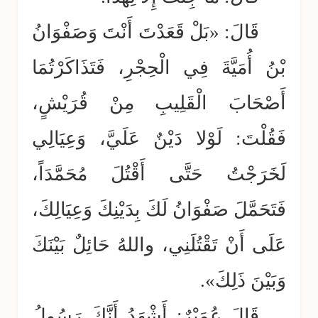
قَالَ: «بَلْ قَعَدْتَ أَنْتَ وَصَفْوَانُ
بْنُ أُمَيَّةَ فِي الْحِجْرِ، فَتَذَاكَرْتُمَا
أَصْحَابَ الْقَلِيبِ مِنْ قُرَيْشٍ،
فَقُلْتَ: لَوْلا دَيْنٌ عَلَيَّ، وَعِيَالِي
لَخَرَجْتُ حَتَّى أَقْتُلَ مُحَمَّدَاً،
فَتَحَمَّلَ صَفْوَانُ لَكَ بِدَيْنِكَ وَعِيَالِكَ،
عَلَى أَنْ تَقْتُلَنِي، واللهُ حَائِلٌ بَيْنَكَ
وَبَيْنَ ذَلِكَ».
قَالَ عُمَيْرٌ: أَشْهَدُ أَنَّكَ رَسُولُ