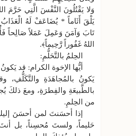
وَلا يَقْتُلُونَ النَّفْسَ الَّتِي حَرَّمَ الل
يَلْقَ أَثَاماً * يُضَاعَفْ لَهُ الْعَذَابُ يَ
تَابَ وَآمَنَ وَعَمِلَ عَمَلاً صَالِحاً فَأُوْ
اللهُ غَفُوراً رَّحِيماً﴾.
الحِلمُ بالتَّحَلُّمِ:
أيُّها الإخوة الكرام: قد يَكونُ 
يَكونُ بالمُجاهَدَةِ والتَّكَلُّفِ، و
بالطَّبيعَةِ والفِطرَةِ، ومعَ ذلكَ يُج
من الحِلمِ.
إذا أحسَنتَ لمن أحسَنَ إليكَ
حَليماً، ولستَ مُحسِناً، بل أنتَ