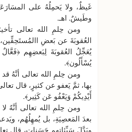
غَيظٌ، ولا يَحمِلُهُ على المسَارَعَةِ 
وطَيشٌ. اهـ.
ومن حِلمِ الله تعالى تأخيرُ ال
العُقوبَةَ عن بَعضِ االمُستَحِقِّين، ث
يُعَجِّلُ العُقوبَةَ لِبَعضِهِم ﴿فَعَّالٌ 
يُسْأَلُون﴾.
ومن حِلمِ الله تعالى أنَّهُ قد يُ
بها، ثمَّ يَعفو عن كثيرٍ، قال تعالى: ﴿وَ
أَيْدِيكُمْ وَيَعْفُو عَن كَثِير﴾.
ومن حِلمِ الله تعالى أنَّهُ لا ي
بعدَ المَعصِيَةِ، بل يُمهِلُهُم، ويَدعوه
وبَدَّلَ سَيِّئاتِهِم حَسَناتٍ، قال تعالى: