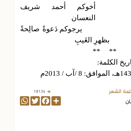
أخوكم أحمد شريف
النعسان
يرجوكم دَعوةً صالِحةً
بظهرِ الغَيبِ
**
**
ريخ الكلمة:
لمة الشهر
18134
WhatsApp
Twitter
Facebook
Share
ان