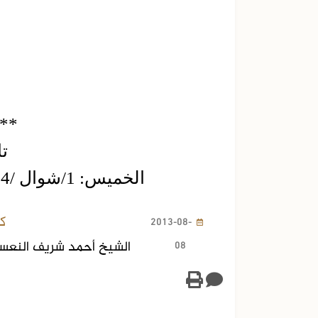
**
تا
الخميس: 1/شوال /1434هـ، الموافق: 8 /آب / 2013م
ك
2013-08-
08
الشيخ أحمد شريف النعس