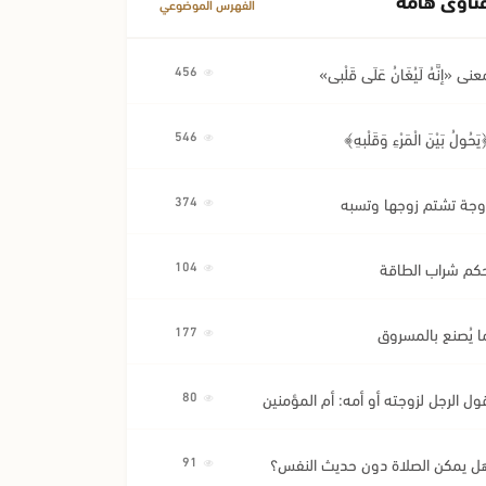
الفهرس الموضوعي
عنى «إِنَّهُ لَيُغَانُ عَلَى قَلْبِي»
456
َحُولُ بَيْنَ الْمَرْءِ وَقَلْبِهِ﴾
546
وجة تشتم زوجها وتسبه
374
كم شراب الطاقة
104
ا يُصنع بالمسروق
177
ول الرجل لزوجته أو أمه: أم المؤمنين
80
ل يمكن الصلاة دون حديث النفس؟
91