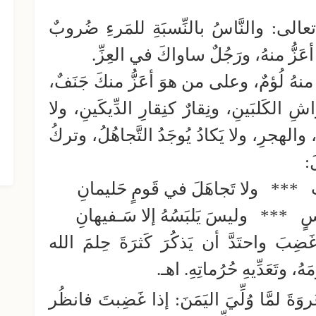
ُ تعالى: والنَّاسُ بالنِّسبَةِ للمَرءِ ضُروبٌ
 أعَزُّ منهُ، ورَجُلٌ ساواكَ في العِزِّ.
منهُ لُؤمٌ، وعلى من هوَ أعَزُّ منكَ جَنَفٌ،
كَلبَينِ، ونِقارٌ كنِقارِ الدِّيكَينِ، ولا
والهجرِ، ولا يَكادُ يُوجَدُ التَّجاهُلُ، وتركُ
الجزء الحادي عشر من الفتاوى
الشرعية
:
ٍ
***
ولا تَجاهَلَ في قَومٍ حَليمانِ
سٍ
***
وليسَ يَلبَسُهُ إلا سَـفيهانِ
بَ واحتَدَّ أن يَذكُرَ كَثرَةَ حِلمَ الله
ُ، وتَعَدِّيهِ حُرُماتِهِ. اهـ.
روَةَ لمَّا وُلِّيَ اليَمَنَ: إذا غَضِبتَ فانظُر