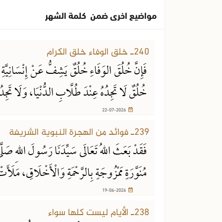
مواضيع اخرى ضمن كلمة الشهر
22-07-2026
240ـ خلق الوفاء خلق الكرام
فَإِنَّ خُلُقَ الوَفَاءِ خُلُقٌ يَشِفُّ عَنْ إِنْسَانِيَّ
خُلُقٌ لَا تَجِدُهُ عِنْدَ طُلَّابِ الدُّنْيَا، وَلَا تَجِدُ
22-07-2026
19-06-2026
239ـ فوائد من الهجرة النبوية الشريفة
فَقَدْ بَعَثَ اللهُ تَعَالَى سَيِّدَنَا رَسُولَ اللهِ صَلَّى
مُنَوَّرَةٍ مَمْزُوجَةٍ بِالرَّحْمَةِ وَالْأَخْلَاقِ، مَل
19-06-2026
20-05-2026
238ـ الأيام ليست كلها سواء