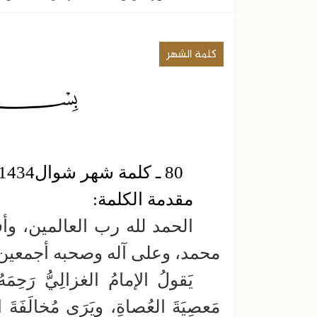
كلمة الشهر
80 ـ كلمة شهر شوال1434هـ : جمع له خمس خصال محمودة
مقدمة الكلمة:
الحمد لله رب العالمين، وأ
محمد، وعلى آله وصحبه أجمعين، 
يَقولُ الإمامُ الغزالِيُّ رَحِم
مَعصِيَةَ العُصاةِ، ويَرَى مُخالَفَةَ ال