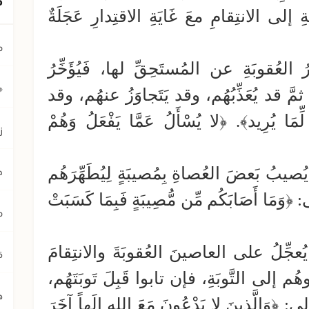
إلى الانتِقامِ معَ غَايَةِ الاقتِدارِ عَجَلَةٌ
م
عُقوبَةِ عن المُستَحِقِّ لها، فَيُؤَخِّرُ
﴿ي
مَّ قد يُعَذِّبُهُم، وقد يَتَجاوَزُ عنهُم، وقد
لِّمَا يُرِيد﴾. ﴿لا يُسْأَلُ عَمَّا يَفْعَلُ وَهُمْ
ز
ح
صيبُ بَعضَ العُصاةِ بِمُصيبَةٍ لِيُطَهِّرَهُم
مَا أَصَابَكُم مِّن مُّصِيبَةٍ فَبِمَا كَسَبَتْ
م
ُعجِّلُ على العاصينَ العُقوبَةَ والانتِقامَ
ق
ُم إلى التَّوبَةِ، فإن تابوا قَبِلَ تَوبَتَهُم،
ه
 ﴿وَالَّذِينَ لا يَدْعُونَ مَعَ الله إِلَهاً آخَرَ