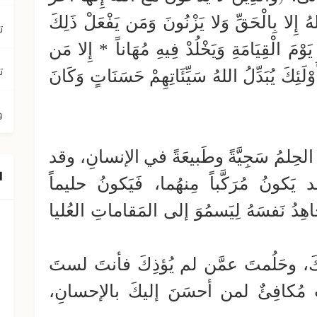
هُ إِلا بِالْحَقِّ وَلا يَزْنُونَ وَمَن يَفْعَلْ ذَلِكَ
ت
وْمَ الْقِيَامَةِ وَيَخْلُدْ فِيهِ مُهَاناً * إِلا مَن
ت
لَئِكَ يُبَدِّلُ اللهُ سَيِّئَاتِهِمْ حَسَنَاتٍ وَكَانَ
و
الحِلمُ سَجِيَّةً وطَبيعَةً في الإنسانِ، وقد
ا
قد يَكونُ مُرَكَّباً مِنهُما، فَيَكونُ حليماً
اهِدُ نَفسَهُ لِيَسمُوَ إلى المَقاماتِ العُليا
، وحَلُمتَ عمَّن لم يُؤذِكَ فأنتَ لستَ
 مُكافِئٌ لمن أحسَنَ إليكَ بالإحسانِ،