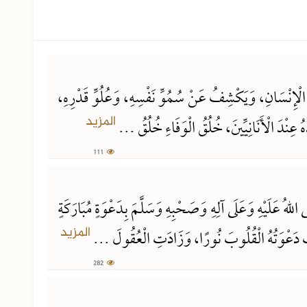
111 مشاهدة
ةِ الْإِنْسَانِ، وَيَكْشِفُ عَنْ سُمُوِّ نَفْسِهِ، وَعُلُوِّ قَدْرِهِ،
المزيد
هُ عِنْدَ الْأَنَانِيِّينَ، خُلُقُ الْوَفَاءِ خُلُقُ ...
111
282 مشاهدة
 اللهُ عَلَيْهِ وَعَلَى آلِهِ وَصَحْبِهِ وَسَلَّمَ بِدَعْوَةٍ مُبَارَكَةٍ
المزيد
َأَتْ دَعْوَتُهُ الْقُلُوبَ نُورًا، وَزَادَتِ الْعُقُولَ ...
282
438 مشاهدة