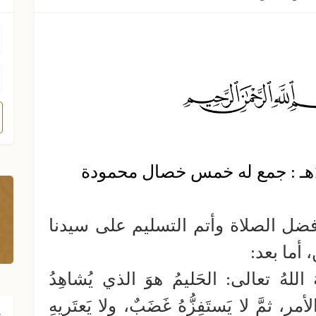
فضل الصلاة وأتم التسليم على سيدنا
أما بعد:
َهُ اللهُ تعالى: الحَليمُ هوَ الذي يُشاهِدُ
أمرِ، ثمَّ لا يَستَفِزُّهُ غَضَبٌ، ولا يَعتَريهِ
ف