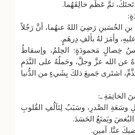
تَكَ، ثمَّ عَظِّم خالِقَهُما.
ٍ:
نِ الحُسَينِ رَضِيَ اللهُ عنهُما، أنَّ رَجُلاً
ليهِ، وأمَرَ لهُ بألفِ دِرهَمٍ.
مسُ خِصالٍ مَحمودَةٍ: الحِلمُ، وإسقاطُ
ُهُ عن الله عزَّ وجلَّ، وحَملُهُ على النَّدَمِ
لذَّمِّ، اشتَرى جَميعَ ذلكَ بِشَيءٍ من الدُّنيا
 الخاتِمَةِ ـ:
 وسَعَةِ الصَّدرِ، وسَبَبٌ لِتَآلُفِ القُلوبِ
 البُغضَ ويَمنَعُ الحَسَدَ.
ضيكَ عنَّا. آمين.