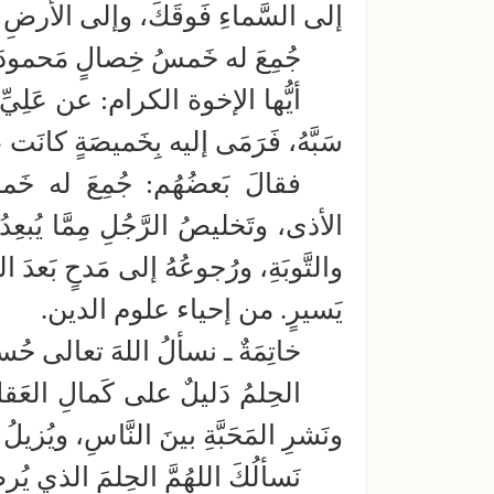
إلى السَّماءِ فَوقَكَ، وإلى الأرضِ تَح
جُمِعَ له خَمسُ خِصالٍ مَحمودَة
أيُّها الإخوة الكرام: عن عَلِيِّ ب
سَبَّهُ، فَرَمَى إليه بِخَميصَةٍ كانَت ع
فقالَ بَعضُهُم: جُمِعَ له خَ
الأذى، وتَخليصُ الرَّجُلِ مِمَّا يُبعِد
والتَّوبَةِ، ورُجوعُهُ إلى مَدحٍ بَعدَ ا
يَسيرٍ. من إحياء علوم الدين.
خاتِمَةٌ ـ نسألُ اللهَ تعالى حُسنَ
الحِلمُ دَليلٌ على كَمالِ العَقلِ
ونَشرِ المَحَبَّةِ بينَ النَّاسِ، ويُزيلُ
نَسألُكَ اللهُمَّ الحِلمَ الذي يُر