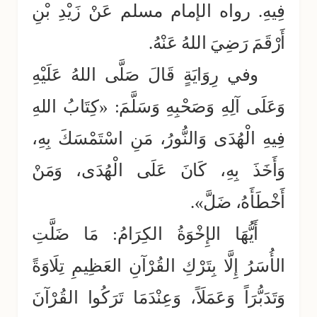
فِيهِ. رواه الإمام مسلم عَنْ زَيْدِ بْنِ
أَرْقَمَ رَضِيَ اللهُ عَنْهُ.
وفي رِوَايَةٍ قَالَ صَلَّى اللهُ عَلَيْهِ
وَعَلَى آلِهِ وَصَحْبِهِ وَسَلَّمَ: «كِتَابُ اللهِ
فِيهِ الْهُدَى وَالنُّورُ، مَنِ اسْتَمْسَكَ بِهِ،
وَأَخَذَ بِهِ، كَانَ عَلَى الْهُدَى، وَمَنْ
أَخْطَأَهُ، ضَلَّ».
أَيُّهَا الإِخْوَةُ الكِرَامُ: مَا ضَلَّتِ
الأُسَرُ إِلَّا بِتَرْكِ القُرْآنِ العَظِيمِ تِلَاوَةً
وَتَدَبُّرَاً وَعَمَلَاً، وَعِنْدَمَا تَرَكُوا القُرْآنَ