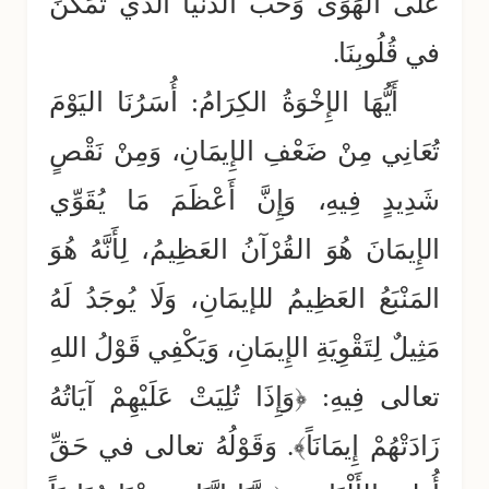
عَلَى الهَوَى وَحُبِّ الدُّنْيَا الذي تَمَكَّنَ
في قُلُوبِنَا.
أَيُّهَا الإِخْوَةُ الكِرَامُ: أُسَرُنَا اليَوْمَ
تُعَانِي مِنْ ضَعْفِ الإِيمَانِ، وَمِنْ نَقْصٍ
شَدِيدٍ فِيهِ، وَإِنَّ أَعْظَمَ مَا يُقَوِّي
الإِيمَانَ هُوَ القُرْآنُ العَظِيمُ، لِأَنَّهُ هُوَ
المَنْبَعُ العَظِيمُ للإيمَانِ، وَلَا يُوجَدُ لَهُ
مَثِيلٌ لِتَقْوِيَةِ الإِيمَانِ، وَيَكْفِي قَوْلُ اللهِ
تعالى فِيهِ: ﴿وَإِذَا تُلِيَتْ عَلَيْهِمْ آيَاتُهُ
زَادَتْهُمْ إِيمَانَاً﴾. وَقَوْلُهُ تعالى في حَقِّ