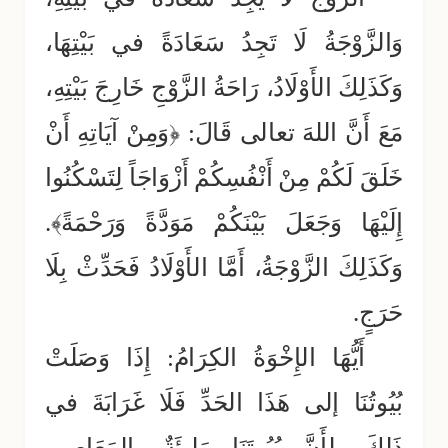
وَالزَّوْجَةُ لَا تَجِدُ سَعَادَةً في بَيْتِهَا،
وَكَذَلِكَ الأَوْلَادُ، رَاحَةُ الزَّوْجِ خَارِجَ بَيْتِهِ،
مَعَ أَنَّ اللهَ تعالى قَالَ: ﴿وَمِنْ آيَاتِهِ أَنْ
خَلَقَ لَكُمْ مِنْ أَنْفُسِكُمْ أَزْوَاجَاً لِتَسْكُنُوا
إِلَيْهَا وَجَعَلَ بَيْنَكُمْ مَوَدَّةً وَرَحْمَةً﴾.
وَكَذَلِكَ الزَّوْجَةُ، أَمَّا الأَوْلَادُ فَحَدِّثْ بِلَا
حَرَجٍ.
أَيُّهَا الإِخْوَةُ الكِرَامُ: إِذَا وَصَلَتْ
بُيُوتُنَا إلى هَذَا الحَدِّ فَلَا غَرَابَةَ في
ذَلِكَ، لِأَنَّ بُيُوتَنَا مَلِيئَةٌ بِالمَعَاصِي