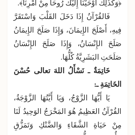
﴿وَكَذَلِكَ أَوْحَيْنَا إِلَيْكَ رُوحَاً مِنْ أَمْرِنَا﴾.
فَالقُرْآنُ إِذَا دَخَلَ القَلْبَ وَاسْتَقَرَّ
فِيهِ، أَصْلَحَ الإِيمَانَ، وَإِذَا صَلَحَ الإِيمَانُ
صَلَحَ الإِنْسَانُ، وَإِذَا صَلَحَ الإِنْسَانُ
صَلَحَتِ البَشَرِيَّةُ كُلُّهَا.
خَاتِمَةٌ ـ نَسْأَلُ اللهَ تعالى حُسْنَ
الخَاتِمَةِ ـ:
يَا أَيُّهَا الزَّوْجُ، وَيَا أَيَّتُهَا الزَّوْجَةُ،
القُرْآنُ العَظِيمُ هُوَ المَخْرَجُ الوَحِيدُ لَنَا
مِنْ حَيَاةِ الشَّقَاءِ وَالضَّنْكِ وَتَمَزُّقِ