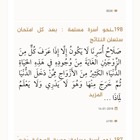
8028
14-01-2018
6190 مشاهدة
198ـنحو أسرة مسلمة : بعد كل امتحان
ستعلن النتائج
صَلَاحُ أُسَرِنَا لَا يَكُونُ إِلَّا إِذَا عَرَفَ كُلٌّ مِنَ
الزَّوْجَيْنِ الغَايَةَ مِنْ وُجُودِهِ في هَذِهِ الحَيَاةِ
الدُّنْيَا؛ الكَثِيرُ مِنَ الأَزْوَاجِ مِمَّنْ دَخَلَ الدُّنْيَا
ثُمَّ خَرَجَ مِنْهَا وَهُوَ لَا يَدْرِي وَلَا يَعْلَمُ
المزيد
لِمَاذَا ...
14-01-2018
6190
08-01-2018
7082 مشاهدة