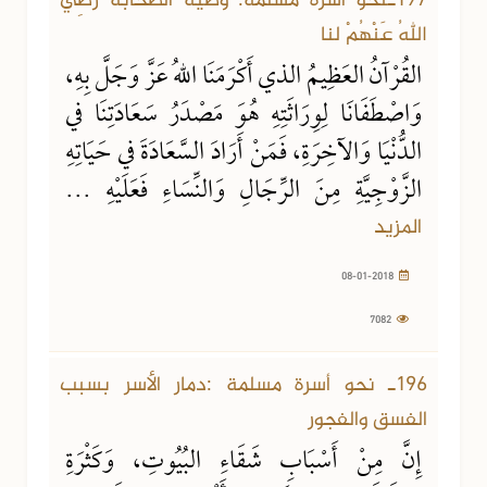
197ـنحو أسرة مسلمة: وصية الصحابة رَضِيَ
اللهُ عَنْهُمْ لنا
القُرْآنُ العَظِيمُ الذي أَكْرَمَنَا اللهُ عَزَّ وَجَلَّ بِهِ،
وَاصْطَفَانَا لِوِرَاثَتِهِ هُوَ مَصْدَرُ سَعَادَتِنَا في
الدُّنْيَا وَالآخِرَةِ، فَمَنْ أَرَادَ السَّعَادَةَ في حَيَاتِهِ
الزَّوْجِيَّةِ مِنَ الرِّجَالِ وَالنِّسَاءِ فَعَلَيْهِ ...
المزيد
08-01-2018
7082
31-12-2017
7112 مشاهدة
196ـ نحو أسرة مسلمة :دمار الأسر بسبب
الفسق والفجور
إِنَّ مِنْ أَسْبَابِ شَقَاءِ البُيُوتِ، وَكَثْرَةِ