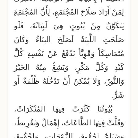
لِمَنْ أَرَادَ صَلَاحَ المُجْتَمَعِ، لِأَنَّ المُجْتَمَعَ
يَتَكَوَّنُ مِنْ بُيُوتٍ هِيَ لَبِنَاتُهُ، فَلَو
صَلَحَتِ اللَّبِنَةُ لَصَلَحَ البِنَاءُ وَكَانَ
مُتَمَاسِكَاً وَقَوِيَّاً يَدْفَعُ عَنْ نَفْسِهِ كُلَّ
كَيْدٍ وَكُلَّ مَكْرٍ، وَيَشِعُّ مِنْهُ الخَيْرُ
وَالنُّورُ، وَلَا يُمْكِنُ أَنْ تَدْخُلَهُ ظُلْمَةٌ أَو
شَرٌّ.
بُيُوتُنَا كَثُرَتْ فِيهَا المُنْكَرَاتُ،
وَقَلَّتْ فِيهَا الطَّاعَاتُ، إِهْمَالٌ وَتَفْرِيطٌ،
وَضَيَاعٌ لِحُقُوقِ الزَّوْجَاتِ، وَلِحُقُوقِ