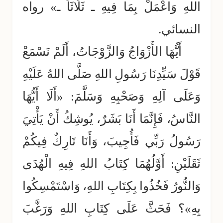
اللهِ وَاعْمَلْ بِمَا فِيهِ ـ ثَلَاثَاً ـ» رواه
النسائي.
أَيُّهَا الأَزْوَاجُ وَالزَّوْجَاتُ، أَلَمْ نَسْمَعْ
قَوْلَ سَيِّدِنَا رَسُولِ اللهِ صَلَّى اللهُ عَلَيْهِ
وَعَلَى آلِهِ وَصَحْبِهِ وَسَلَّمَ: «أَلَا أَيُّهَا
النَّاسُ، فَإِنَّمَا أَنَا بَشَرٌ، يُوشِكُ أَنْ يَأْتِيَ
رَسُولُ رَبِّي فَأُجِيبَ، وَأَنَا تَارِكٌ فِيكُمْ
ثَقَلَيْنِ: أَوَّلُهُمَا كِتَابُ اللهِ فِيهِ الْهُدَى
وَالنُّورُ فَخُذُوا بِكِتَابِ اللهِ، وَاسْتَمْسِكُوا
بِهِ»؟ فَحَثَّ عَلَى كِتَابِ اللهِ وَرَغَّبَ