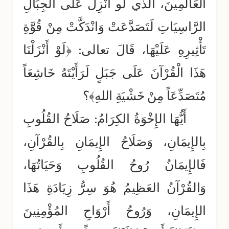
العَالَمِينَ، الذي لَو أُنْزِلَ عَلَى الجِبَالِ
الرَّاسِيَاتِ لَتَصَدَّعَتْ وَانْدَكَّتْ مِنْ قُوَّةِ
تَأْثِيرِهِ عَلَيْهَا، قَالَ تعالى: ﴿لَوْ أَنْزَلْنَا
هَذَا الْقُرْآنَ عَلَى جَبَلٍ لَرَأَيْتَهُ خَاشِعَاً
مُتَصَدِّعَاً مِنْ خَشْيَةِ اللهِ﴾؟
أَيُّهَا الإِخْوَةُ الكِرَامُ: صَلَاحُ القُلُوبِ
بِالإِيمَانِ، وَصَلَاحُ الإِيمَانِ بِالقُرْآنِ،
فَالإِيمَانُ رُوحُ القُلُوبِ وَحَيَاتُهَا،
وَالقُرْآنُ العَظِيمُ هُوَ سِرُّ زِيَادَةِ هَذَا
الإِيمَانِ، وَرُوحُ أَرْوَاحِ المُؤْمِنِينَ