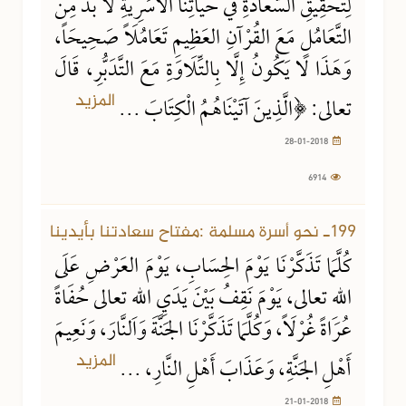
لِتَحْقِيقِ السَّعَادَةِ في حَيَاتِنَا الأُسَرِيَّةِ لَا بُدَّ مِنَ
التَّعَامُلِ مَعَ القُرْآنِ العَظِيمِ تَعَامُلَاً صَحِيحَاً،
وَهَذَا لَا يَكُونُ إِلَّا بِالتِّلَاوَةِ مَعَ التَّدَبُّرِ، قَالَ
المزيد
تعالى: ﴿الَّذِينَ آتَيْنَاهُمُ الْكِتَابَ ...
28-01-2018
6914
21-01-2018
8028 مشاهدة
199ـ نحو أسرة مسلمة :مفتاح سعادتنا بأيدينا
كُلَّمَا تَذَكَّرْنَا يَوْمَ الحِسَابِ، يَوْمَ العَرْضِ عَلَى
اللهِ تعالى، يَوْمَ نَقِفُ بَيْنَ يَدَيِ اللهِ تعالى حُفَاةً
عُرَاةً غُرْلَاً، وَكُلَّمَا تَذَكَّرْنَا الجَنَّةَ وَالنَّارَ، وَنَعِيمَ
المزيد
أَهْلِ الجَنَّةِ، وَعَذَابَ أَهْلِ النَّارِ، ...
21-01-2018