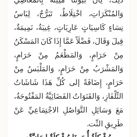
وَالمُنْكَرَاتِ، اخْتِلَاطٌ، تَبَرُّجٌ، لِبَاسُ
نِسَاءٍ كَاسِيَاتٍ عَارِيَاتٍ، غِيبَةٌ، نَمِيمَةٌ،
قِيلَ وَقَالَ، فَضْلَاً عَمَّا إِذَا كَانَ المَسْكَنُ
مِنْ حَرَامٍ، وَالمَطْعَمُ مِنْ حَرَامٍ،
وَالمَشْرَبُ مِنْ حَرَامٍ، وَالمَلْبَسُ مِنْ
حَرَامٍ، إِضَافَةً إلى كُلِّ هَذَا شَاشَاتُ
التِّلْفَازِ، وَالقَنَوَاتُ الفَضَائِيَّةُ المَفْتُوحَةُ،
مَعَ وَسَائِلِ التَّوَاصُلِ الاجْتِمَاعِيِّ عَنْ
طَرِيقِ النِّت.