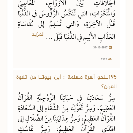
الخِلَافَاتِ بَيْنَ الأَزْوَاجِ، المَعَاصِيَ
وَالمُنْكَرَاتِ، التي تُنَكِّسُ الرُّؤُوسَ في الدُّنْيَا
قَبْلَ الآخِرَةِ، وَالتي تُسْلِمُ إلى مُقَاسَاةِ
المزيد
العَذَابِ الأَلِيمِ في الدُّنْيَا قَبْلَ ...
31-12-2017
7112
24-12-2017
6797 مشاهدة
195ـنحو أسرة مسلمة : أين بيوتنا من تلاوة
القرآن؟
سِرُّ سَعَادَتِنَا في حَيَاتِنَا الزَّوْجِيَّةِ القُرْآنُ
العَظِيمُ، وَسِرُّ تَحَوُّلِنَا مِنَ الشَّقَاءِ إلى السَّعَادَةِ
القُرْآنُ العَظِيمُ، وَسِرُّ هِدَايَتِنَا مِنَ الضَّلَالِ إلى
الهُدَى القُرْآنُ العَظِيمُ، وَسِرُّ تَمَاسُكِ