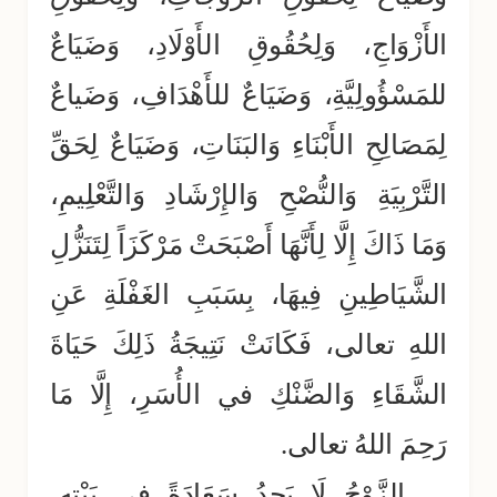
الأَزْوَاجِ، وَلِحُقُوقِ الأَوْلَادِ، وَضَيَاعٌ
للمَسْؤُولِيَّةِ، وَضَيَاعٌ للأَهْدَافِ، وَضَياعٌ
لِمَصَالِحِ الأَبْنَاءِ وَالبَنَاتِ، وَضَيَاعٌ لِحَقِّ
التَّرْبِيَةِ وَالنُّصْحِ وَالإِرْشَادِ وَالتَّعْلِيمِ،
وَمَا ذَاكَ إِلَّا لِأَنَّهَا أَصْبَحَتْ مَرْكَزَاً لِتَنَزُّلِ
الشَّيَاطِينِ فِيهَا، بِسَبَبِ الغَفْلَةِ عَنِ
اللهِ تعالى، فَكَانَتْ نَتِيجَةُ ذَلِكَ حَيَاةَ
الشَّقَاءِ وَالضَّنْكِ في الأُسَرِ، إِلَّا مَا
رَحِمَ اللهُ تعالى.
الزَّوْجُ لَا يَجِدُ سَعَادَةً في بَيْتِهِ،