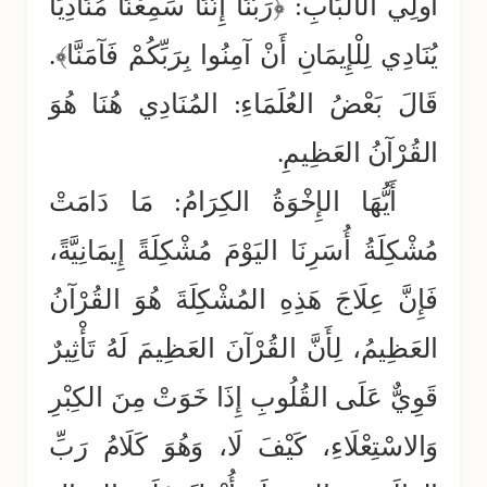
أُولِي الأَلْبَابِ: ﴿رَبَّنَا إِنَّنَا سَمِعْنَا مُنَادِيَاً
يُنَادِي لِلْإِيمَانِ أَنْ آمِنُوا بِرَبِّكُمْ فَآمَنَّا﴾.
قَالَ بَعْضُ العُلَمَاءِ: المُنَادِي هُنَا هُوَ
القُرْآنُ العَظِيمِ.
أَيُّهَا الإِخْوَةُ الكِرَامُ: مَا دَامَتْ
مُشْكِلَةُ أُسَرِنَا اليَوْمَ مُشْكِلَةً إِيمَانِيَّةً،
فَإِنَّ عِلَاجَ هَذِهِ المُشْكِلَةَ هُوَ القُرْآنُ
العَظِيمُ، لِأَنَّ القُرْآنَ العَظِيمَ لَهُ تَأْثِيرٌ
قَوِيٌّ عَلَى القُلُوبِ إِذَا خَوَتْ مِنَ الكِبْرِ
وَالاسْتِعْلَاءِ، كَيْفَ لَا، وَهُوَ كَلَامُ رَبِّ