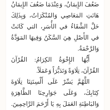
ضَعُفَ الإِيمَانُ، وَعِنْدَمَا ضَعُفَ الإِيمَانُ
هَانَتِ المَعَاصِي وَالمُنْكَرَاتُ، وَبِذَلِكَ
حَلَّ الشَّقَاءُ في الأُسَرِ، التي كَانَتْ
في الأَصْلِ هِيَ السَّكَنُ وَفِيهَا المَوَدَّةُ
وَالرَّحْمَةُ.
أَيُّهَا الإِخْوَةُ الكِرَامُ: القُرْآنَ
القُرْآنَ، تِلَاوَةً وَتَدَبُّرَاً وَعَمَلَاً.
اللَّهُمَّ يَسِّرْ عَلَى أَلْسِنَتِنَا تِلَاوَةَ
كِتَابِكَ، وَعَلَى جَوَارِحِنَا الظَّاهِرَةِ
وَالبَاطِنَةِ العَمَلَ بِهِ يَا أَرْحَمَ الرَّاحِمِينَ.