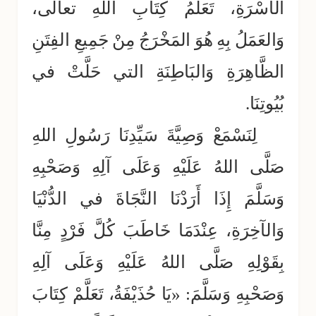
الأُسْرَةِ، تَعَلُّمُ كِتَابِ اللهِ تعالى،
وَالعَمَلُ بِهِ هُوَ المَخْرَجُ مِنْ جَمِيعِ الفِتَنِ
الظَّاهِرَةِ وَالبَاطِنَةِ التي حَلَّتْ في
بُيُوتِنَا.
لِنَسْمَعْ وَصِيَّةَ سَيِّدِنَا رَسُولِ اللهِ
صَلَّى اللهُ عَلَيْهِ وَعَلَى آلِهِ وَصَحْبِهِ
وَسَلَّمَ إِذَا أَرَدْنَا النَّجَاةَ في الدُّنْيَا
وَالآخِرَةِ، عِنْدَمَا خَاطَبَ كُلَّ فَرْدٍ مِنَّا
بِقَوْلِهِ صَلَّى اللهُ عَلَيْهِ وَعَلَى آلِهِ
وَصَحْبِهِ وَسَلَّمَ: «يَا حُذَيْفَةُ، تَعَلَّمْ كِتَابَ