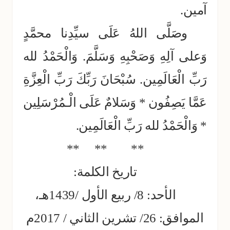
آمين.
وصَلَّى اللهُ عَلَى سيِّدِنا محمَّدٍ
وَعلى آلِهِ وَصَحْبِهِ وَسَلَّمَ. وَالْحَمْدُ لله
رَبِّ الْعَالَمِين. سُبْحَانَ رَبِّكَ رَبِّ الْعِزَّةِ
عَمَّا يَصِفُون * وَسَلامٌ عَلَى الْـمُرْسَلِين
* وَالْحَمْدُ لله رَبِّ الْعَالَمِين.
**
**
**
تاريخ الكلمة:
الأحد: 8/ ربيع الأول /1439هـ،
الموافق: 26/ تشرين الثاني / 2017م