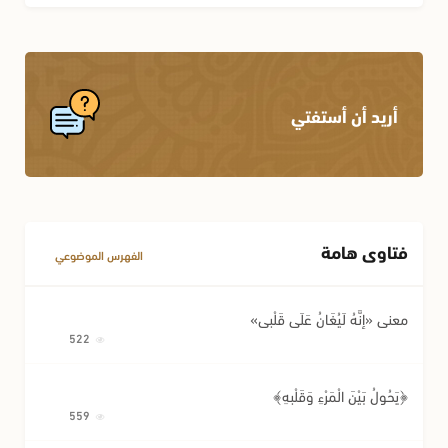
أريد أن أستفتي
فتاوى هامة
الفهرس الموضوعي
معنى «إِنَّهُ لَيُغَانُ عَلَى قَلْبِي»
522
﴿يَحُولُ بَيْنَ الْمَرْءِ وَقَلْبِهِ﴾
559