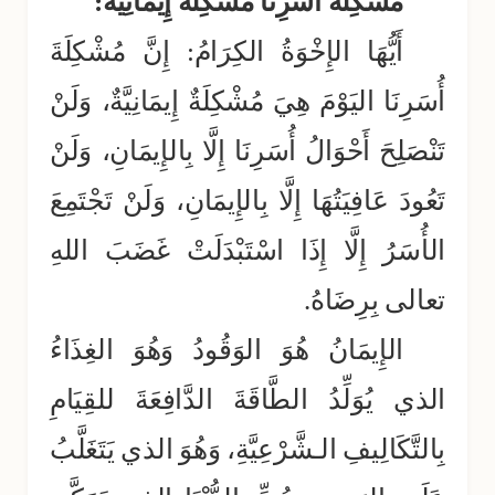
مُشْكِلَةُ أُسَرِنَا مُشْكِلَةٌ إِيمَانِيَّةٌ:
أَيُّهَا الإِخْوَةُ الكِرَامُ: إِنَّ مُشْكِلَةَ
أُسَرِنَا اليَوْمَ هِيَ مُشْكِلَةٌ إِيمَانِيَّةٌ، وَلَنْ
تَنْصَلِحَ أَحْوَالُ أُسَرِنَا إِلَّا بِالإِيمَانِ، وَلَنْ
تَعُودَ عَافِيَتُهَا إِلَّا بِالإِيمَانِ، وَلَنْ تَجْتَمِعَ
الأُسَرُ إِلَّا إِذَا اسْتَبْدَلَتْ غَضَبَ اللهِ
تعالى بِرِضَاهُ.
الإِيمَانُ هُوَ الوَقُودُ وَهُوَ الغِذَاءُ
الذي يُوَلِّدُ الطَّاقَةَ الدَّافِعَةَ للقِيَامِ
بِالتَّكَالِيفِ ال
ـ
شَّرْعِيَّةِ، وَهُوَ الذي يَتَغَلَّبُ