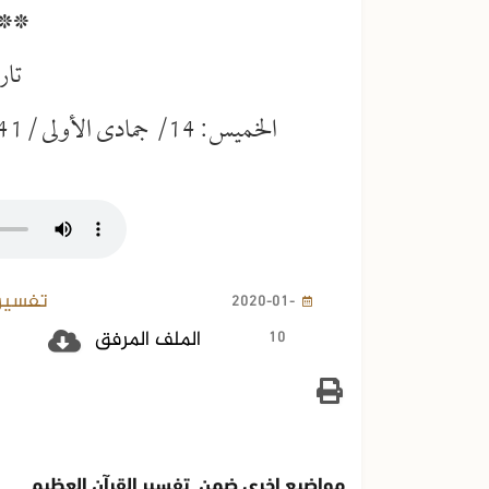
**
تار
الخميس: 14/ جمادى الأولى /1441هـ، الموافق: 9/كانون الثاني / 2020م
تفسير 
2020-01-
10
الملف المرفق
مواضيع اخرى ضمن تفسير القرآن العظيم