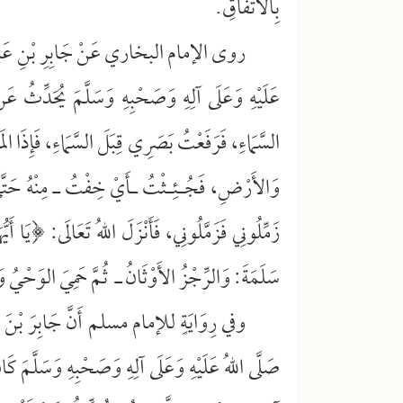
بِالاتِّفَاقِ.
روى الإمام البخاري عَنْ جَابِرِ بْنِ عَبْدِ اللهِ
عَلَيْهِ وَعَلَى آلِهِ وَصَحْبِهِ وَسَلَّمَ يُحَدِّثُ عَن
السَّمَاءِ، فَرَفَعْتُ بَصَرِي قِبَلَ السَّمَاءِ، فَإِذَا الم
وَالأَرْضِ، فَجُـئِـثْتُ ـأَيْ خِفْتُ ـ مِنْهُ حَتَّى
زَمِّلُونِي فَزَمَّلُونِي، فَأَنْزَلَ اللهُ تَعَالَى: ﴿يَا أَيّ
سَلَمَةَ: وَالرِّجْزُ الأَوْثَانُ ـ ثُمَّ حَمِيَ الوَحْيُ وَ
وفي رِوَايَةٍ للإمام مسلم أَنَّ جَابِرَ بْنَ عَ
صَلَّى اللهُ عَلَيْهِ وَعَلَى آلِهِ وَصَحْبِهِ وَسَلَّمَ كَ