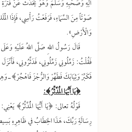
آلِهِ وَصَحْبِهِ وَسَلَّمَ وَهُوَ يُحَدِّثُ عَنْ فَتْرَةِ
صَوْتَاً مِنَ السَّمَاءِ، فَرَفَعْتُ رَأْسِي، فَإِذَا الْمَلَ
وَالْأَرْضِ».
قَالَ رَسُولُ اللهِ صَلَّى اللهُ عَلَيْهِ وَعَلَى 
فَقُلْتُ: زَمِّلُونِي زَمِّلُونِي، فَدَثَّرُونِي، فَأَنْزَلَ الله
فَكَبِّرْ وَثِيَابَكَ فَطَهِّرْ وَالرُّجْزَ فَاهْجُرْ﴾ ـ وَهِ
﴿يَا أَيُّهَا الْمُدَّثِّرُ﴾:
قَوْلُهُ تعالى: ﴿يَا أَيُّهَا الْمُدَّثِّرُ﴾ يَعْنِي: يَا أ
رِسَالَةِ رَبِّكَ، هَذَا الخِطَابُ في ظَاهِرِهِ بَسِيطٌ، وَ