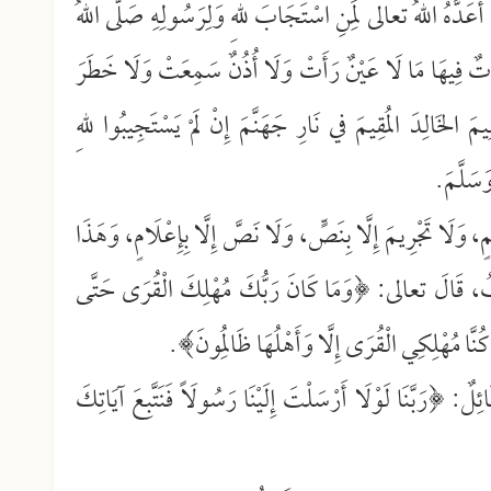
عَدَّهُ اللهُ تعالى لِمَنِ اسْتَجَابَ للهِ وَلِرَسُولِهِ صَلَّى اللهُ
ّاتٌ فِيهَا مَا لَا عَيْنٌ رَأَتْ وَلَا أُذُنٌ سَمِعَتْ وَلَا خَطَرَ
َ الخَالِدَ المُقِيمَ في نَارِ جَهَنَّمَ إِنْ لَمْ يَسْتَجِيبُوا للهِ
وَسَلَّمَ.
ِيمٍ، وَلَا تَجْرِيمَ إِلَّا بِنَصٍّ، وَلَا نَصَّ إِلَّا بِإِعْلَامٍ، وَهَذَا
ُ، قَالَ تعالى: ﴿وَمَا كَانَ رَبُّكَ مُهْلِكَ الْقُرَى حَتَّى
َا كُنَّا مُهْلِكِي الْقُرَى إِلَّا وَأَهْلُهَا ظَالِمُونَ﴾.
َائِلٌ: ﴿رَبَّنَا لَوْلَا أَرْسَلْتَ إِلَيْنَا رَسُولَاً فَنَتَّبِعَ آيَاتِكَ