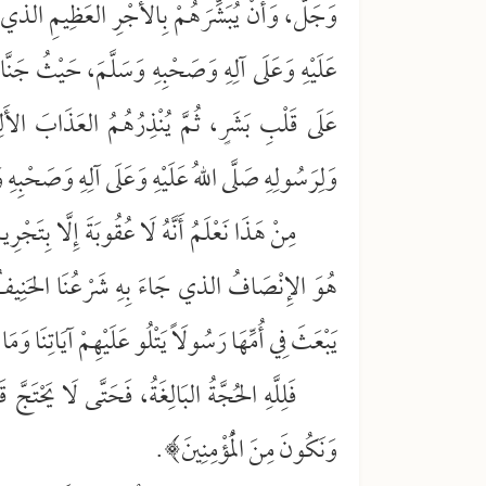
وَجَلَّ، وَأَنْ يُبَشِّرَهُمْ بِالأَجْرِ العَظِيمِ الذي أَ
عَلَيْهِ وَعَلَى آلِهِ وَصَحْبِهِ وَسَلَّمَ، حَيْثُ جَنَ
عَلَى قَلْبِ بَشَرٍ، ثُمَّ يُنْذِرُهُمُ العَذَابَ الأَلِيم
وَلِرَسُولِهِ صَلَّى اللهُ عَلَيْهِ وَعَلَى آلِهِ وَصَحْبِهِ 
مِنْ هَذَا نَعْلَمُ أَنَّهُ لَا عُقُوبَةَ إِلَّا بِتَجْر
هُوَ الإِنْصَافُ الذي جَاءَ بِهِ شَرْعُنَا الحَنِيف
يَبْعَثَ فِي أُمِّهَا رَسُولَاً يَتْلُو عَلَيْهِمْ آيَاتِنَا وَم
فَلِلَّهِ الحُجَّةُ البَالِغَةُ، فَحَتَّى لَا يَحْتَجَّ ق
وَنَكُونَ مِنَ الْمُؤْمِنِينَ﴾.