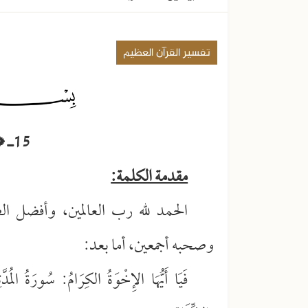
تفسير القرآن العظيم
15ـ ﴿يَا أَيُّهَا الْمُدَّثِّرُ﴾
مقدمة الكلمة:
الحمد لله رب العالمين، وأفضل ال
وصحبه أجمعين، أما بعد:
فَيَا أَيُّهَا الإِخْوَةُ الكِرَامُ: سُورَةُ المُد