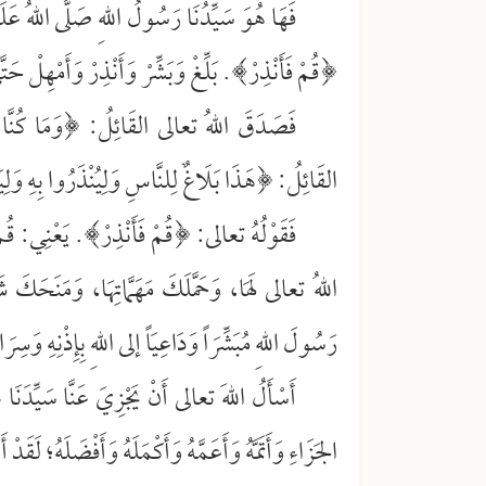
فَهَا هُوَ سَيِّدُنَا رَسُولُ اللهِ صَلَّى اللهُ عَلَيْ
﴿قُمْ فَأَنْذِرْ﴾. بَلِّغْ وَبَشِّرْ وَأَنْذِرْ وَأَمْهِلْ حَت
فَصَدَقَ اللهُ تعالى القَائِلُ: ﴿وَمَا كُنَّا
القَائِلُ: ﴿هَذَا بَلَاغٌ لِلنَّاسِ وَلِيُنْذَرُوا بِهِ وَلِيَعْ
فَقَوْلُهُ تعالى: ﴿قُمْ فَأَنْذِرْ﴾. يَعْنِي: قُمْ
اللهُ تعالى لَهَا، وَحَمَّلَكَ مَهَمَّاتِهَا، وَمَنَحَك
رَسُولَ اللهِ مُبَشِّرَاً وَدَاعِيَاً إلى اللهِ بِإِذْنِهِ وَسِرَاج
أَسْأَلُ اللهَ تعالى أَنْ يَجْزِيَ عَنَّا سَيِّدَنَا م
الجَزَاءِ وَأَتَمَّهُ وَأَعَمَّهُ وَأَكْمَلَهُ وَأَفْضَلَهُ؛ لَقَدْ أَ