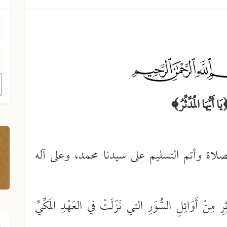
صلاة وأتم التسليم على سيدنا محمد، وعلى آله
َّثِرِ مِنْ أَوَائِلِ السُّوَرِ التي نَزَلَتْ في العَهْدِ المَكِّيِّ
ف