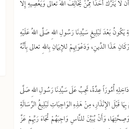
َنْ لَا يَتْرُكَ أَحَدَاً مِمَّنْ يُخَالِفُ اللهَ تعالى وَيَعْصِيهِ إِلَّا
ِ يَكُونُ بَعْدَ تَبْلِيغِ سَيِّدِنَا رَسُولِ اللهِ صَلَّى اللهُ عَلَيْهِ
رْكَانِ هَذَا الدِّينِ، وَدَعْوَتِهِمْ للإِيمَانِ بِاللهِ تعالى بِأَنَّهُ
الجزء التاسع عشر من الفتاوى
الشرعية
خِلِهِ أُمُورَاً عِدَّةً، تَجِبُ عَلَى سَيِّدِنَا رَسُولِ اللهِ صَلَّى
 بِهَا قَبْلَ الإِنْذَارِ، مِنْ هَذِهِ الوَاجِبَاتِ تَبْلِيغُ الرِّسَالَةِ
حَّتِهَا، وَأَنْ يُبَيِّنَ للنَّاسِ وَاجِبَهُمْ تُجَاهَ رَبِّهِمْ عَزَّ