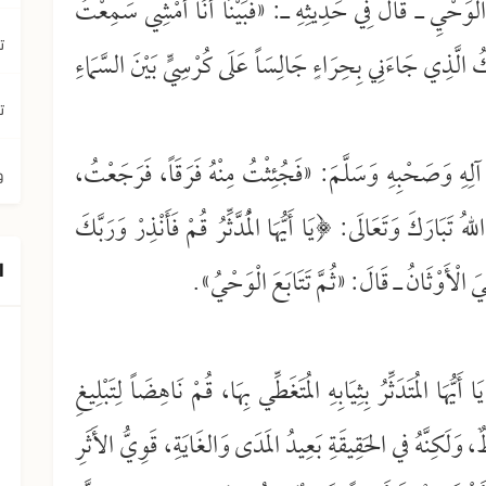
 الْوَحْيِ ـ قَالَ فِي حَدِيثِهِ ـ: «فَبَيْنَا أَنَا أَمْشِي سَمِعْتُ
ت
كُ الَّذِي جَاءَنِي بِحِرَاءٍ جَالِسَاً عَلَى كُرْسِيٍّ بَيْنَ السَّمَاءِ
ت
آلِهِ وَصَحْبِهِ وَسَلَّمَ: «فَجُئِثْتُ مِنْهُ فَرَقَاً، فَرَجَعْتُ،
و
ُ تَبَارَكَ وَتَعَالَى: ﴿يَا أَيُّهَا الْمُدَّثِّرُ قُمْ فَأَنْذِرْ وَرَبَّكَ
ا
يَ الْأَوْثَانُ ـ قَالَ: «ثُمَّ تَتَابَعَ الْوَحْيُ».
َيُّهَا المُتَدَثِّرُ بِثِيَابِهِ المُتَغَطِّي بِهَا، قُمْ نَاهِضَاً لِتَبْلِيغِ
لَكِنَّهُ في الحَقِيقَةِ بَعِيدُ المَدَى وَالغَايَةِ، قَوِيُّ الأَثَرِ