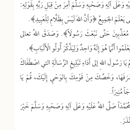
هِ وَعَلَى آلِهِ وَصَحْبِهِ وَسَلَّمَ أُمِرَ مِنْ قِبَلِ رَبِّهِ بِقَوْلِهِ:
َّى يَعْلَمَ الجَمِيعُ ﴿وَأَنَّ اللهَ لَيْسَ بِظَلَّامٍ لِلْعَبِيدِ﴾.
 مُعَذِّبِينَ حَتَّى نَبْعَثَ رَسُولَاً﴾. وَصَدَقَ اللهُ تعالى
لَمُوا أَنَّمَا هُوَ إِلَهٌ وَاحِدٌ وَلِيَذَّكَّرَ أُولُو الْأَلْبَابِ﴾.
 يَا رَسُولَ اللهِ إلى أَدَاءِ تَبْلِيغِ الرِّسَالَةِ التي اصْطَفَاكَ
َ شَرَفَهَا، وَخَصَّكَ مِنْ قَوْمِكَ بِالوَحْيِ إِلَيْكَ، قُمْ يَا
َاً مُنِيرَاً.
ُحَمَّدَاً صَلَّى اللهُ عَلَيْهِ وَعَلَى آلِهِ وَصَحْبِهِ وَسَلَّمَ خَيْرَ
نْذَرَ.