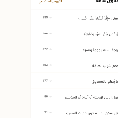
الفهرس الموضوعي
عنى «إِنَّهُ لَيُغَانُ عَلَى قَلْبِي»
455
َحُولُ بَيْنَ الْمَرْءِ وَقَلْبِهِ﴾
544
وجة تشتم زوجها وتسبه
372
كم شراب الطاقة
103
ا يُصنع بالمسروق
177
ول الرجل لزوجته أو أمه: أم المؤمنين
80
ل يمكن الصلاة دون حديث النفس؟
91