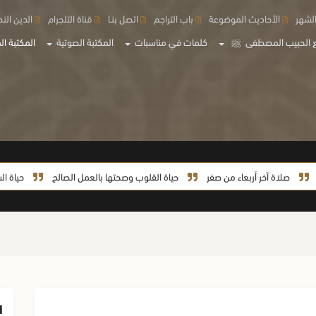
لشهر
الأحاديث الموضوعة
باب التراجم
اتصل بنـا
قناة التلجرام
الدين الن
 الحبيب المصطفى
ﷺ
كلمات في مناسبات
المكتبة الصوتية
المكتبة الم
اة آخر أربعاء من صفر
حياة القلوب وصحتها بالعمل الصالح
حياة السيدة خديج
ا