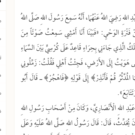
 رَضِيَ اللهُ عَنْهُمَا، أَنَّهُ سَمِعَ رَسُولَ اللهِ صَلَّى اللهُ
م
ْ فَتْرَةِ الوَحْيِ: «فَبَيْنَا أَنَا أَمْشِي سَمِعْتُ صَوْتَاً مِنَ
﴿ي
َلَكُ الَّذِي جَاءَنِي بِحِرَاءٍ قَاعِدٌ عَلَى كُرْسِيٍّ بَيْنَ السَّمَاءِ
ز
 هَوَيْتُ إِلَى الأَرْضِ، فَجِئْتُ أَهْلِي فَقُلْتُ: زَمِّلُونِي
ُهَا المُدَّثِّرُ قُمْ فَأَنْذِرْ﴾ إِلَى قَوْلِهِ ﴿فَاهْجُرْ﴾ ـ قَالَ أَبُو
ح
تَتَابَعَ».
م
بْدِ اللهِ الْأَنْصَارِيَّ، وَكَانَ مِنْ أَصْحَابِ رَسُولِ اللهِ
ق
انَ يُحَدِّثُ، قَالَ: قَالَ رَسُولُ اللهِ صَلَّى اللهُ عَلَيْهِ وَعَلَى
ه