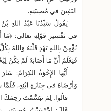
اليَقِينَ في مُصِيبَتِهِ.
يَقُولُ سَيِّدُنَا عَبْدُ اللهِ بْن
في تَفْسِيرِ قَوْلِهِ تعالى: ﴿مَا أَصَا
يُؤْمِنْ بِاللهِ يَهْدِ قَلْبَهُ وَاللهُ بِكُ
فَيَعْلَمُ أَنَّ مَا أَصَابَهُ لَمْ يَكُنْ لِيُ
أَيُّهَا الإِخْوَةُ الكِرَامُ: سَا
وَأَرْضَاهُ في جِنَازَةِ ابْنِهِ، فَلَمَّا
قَالُوا: لِمَ تَبَسَّمْتَ رَحِمَكَ ا
قَالَ: احْتَسَبْتُ مُصِيبَتِي عِ