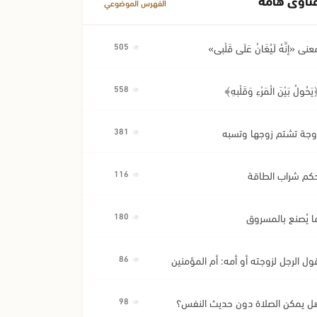
الفهرس الموضوعي
عنى «إِنَّهُ لَيُغَانُ عَلَى قَلْبِي»
505
َحُولُ بَيْنَ الْمَرْءِ وَقَلْبِهِ﴾
558
وجة تشتم زوجها وتسبه
381
كم شراب الطاقة
116
ا يُصنع بالمسروق
180
ول الرجل لزوجته أو أمه: أم المؤمنين
86
ل يمكن الصلاة دون حديث النفس؟
98