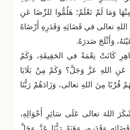
ِنْهَا وَمَا لَمْ نَعْلَمْ؛ هَلُمُّوا للرِّضَا عَنِ
 اللهِ تعالى في قَضَائِهِ وَقَدَرِهِ أَرْضَاهُ
ْنَهُ، وَأَثْلَجَ صَدرَهُ.
ِرِ كَانَتْ نِعْمَةً في الحَقِيقَةِ، وَكَمْ
 عَنِ اللهِ عَزَّ وَجَلَّ؟ وَكَمْ مِنْ بَلَايَا
مْ قُرْبًا مِنَ اللهِ تعالى، وَزَادَهُمْ رَبُّنَا
ْ شَكَرَ اللهَ تعالى عَلَى سَائِرِ أَحْوَالِهِ،
ِ وَقَدَرِهِ، وَهَبَهُ رَبُّنَا عَزَّ وَجَلَّ