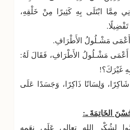
 مِمَّا ابْتَلَى بِهِ كَثِيرًا مِنْ خَلْقِهِ،
َفْضِيلًا.
دٌ أَعْمَى مَشْـلُولُ الأَطْرَافِ.
دٌ أَعْمَى مَشْـلُولُ الأَطْرَافِ، فَقَالَ لَهُ:
هِ غَيْرَكَ؟!
ا شَاكِرًا، وَلِسَانًا ذَاكِرًا، وَجَسَدًا عَلَى
ُسْنَ الخَاتِمَةَ ـ:
َلُمُّوا لِشُكْرِ اللهِ تعالى عَلَى نِعَمِهِ