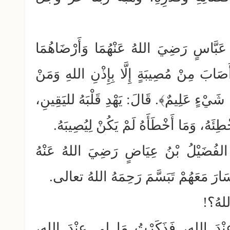
ُ عَبَّاسٍ رَضِيَ اللهُ عَنْهُمَا وَأَرْضَاهُمَا
بَ مِنْ مُصِيبَةٍ إِلَّا بِإِذْنِ اللهِ وَمَنْ
لِّ شَيْءٍ عَلِيمٌ﴾. قَالَ: يَهْدِ قَلْبَهُ لليَقِينِ،
خْطِئَهُ، وَمَا أَخْطَأَهُ لَمْ يَكُنْ لِيُصِيبَهُ.
رَ الفُضَيْلُ بْنُ عِيَاضٍ رَضِيَ اللهُ عَنْهُ
 سَارَ مَعَهُمْ تَبَسَّمَ رَحِمَهُ اللهُ تعالى.
للهُ؟!
نْدَ اللهِ، فَذَكَرْتُ مَا لِي عِنْدَ اللهِ،