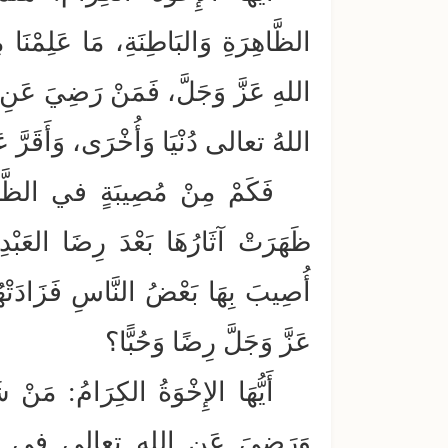
الظَّاهِرَةِ وَالبَاطِنَةِ، مَا عَلِمْنَا م
اللهِ عَزَّ وَجَلَّ، فَمَنْ رَضِيَ عَنِ
اللهُ تعالى دُنْيَا وَأُخْرَى، وَأَقَرَّ عَي
فَكَمْ مِنْ مُصِيبَةٍ في الظَّاه
ظَهَرَتْ آثَارُهَا بَعْدَ رِضَا العَبْدِ
أُصِيبَ بِهَا بَعْضُ النَّاسِ فَزَادَتْهُ
عَزَّ وَجَلَّ رِضًا وَحُبًّا؟
أَيُّهَا الإِخْوَةُ الكِرَامُ: مَن
وَرَضِيَ عَنِ اللهِ تعالى في قَضَائِه