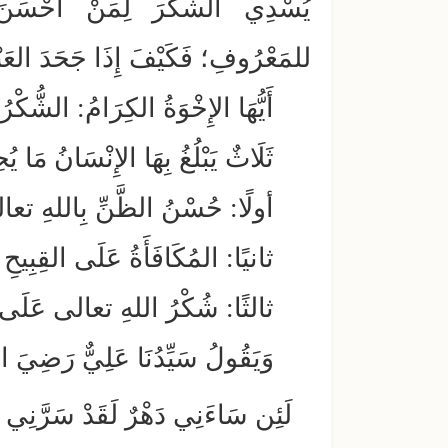
يُسْدِي الشُّكْرَ لِمَنْ أَحْسَنَ إِ
للمَعْرُوفِ؛ فَكَيْفَ إِذَا جَحَدَ العَبْد
أَيُّهَا الإِخْوَةُ الكِرَامُ: الشُّكْرُ
ثَلَاثٌ يَبْلُغُ بِهَا الإِنْسَانُ مَا يُ
أولًا: حُسْنُ الظَّنِّ بِاللهِ تع
ثانيًا: المُكَافَأَةُ عَلَى القِبِيحِ 
ثالثًا: شُكْرُ اللهِ تعالى عَلَى ا
وَيَقُولُ سَيِّدُنَا عَلِيٌّ رَضِيَ ال
لَئِن سَاءَنِي دَهْرٌ لَقَدْ سَرَّن