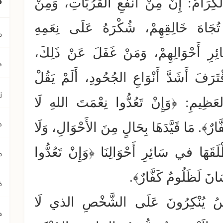
لكِرَامُ: إِنَّ مِنْ أَنْفَعِ القُرُبَاتِ، وَمِنْ
تُجَاهَ خَالِقِهِمْ، شُكْرَهُ عَلَى نِعَمِهِ
م
ئِرِ أَحْوَالِهِمْ، وَمَنْ غَفَلَ عَنْ ذَلِكَ،
﴿ي
َرَفَ أَشَدَّ أَنْوَاعِ الجُحُودِ، أَلَمْ يَقُلْ
ز
لعَظِيمِ: ﴿وَإِنْ تَعُدُّوا نِعْمَتَ اللهِ لَا
ح
َارٌ﴾. مَا قَيَّدَهَا بِحَالٍ مِنَ الأَحْوَالِ، وَلَا
َهَا في سَائِرِ أَحْوَالِنَا ﴿وَإِنْ تَعُدُّوا
م
َانَ لَظَلُومٌ كَفَّارٌ﴾.
ق
لنَّاسُ يُنْكِرُونَ عَلَى الشَّخْصِ الذي لَا
ه