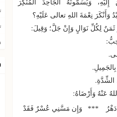
لَيْهِ، وَيُسَمُّونَهُ الجَاحِدَ المُنْكِرَ
ت
ُ وَأَنْكَرَ نِعْمَةَ اللهِ تعالى عَلَيْهِ؟
ت
 ثَمَنٌ لِكُلِّ نَوَالٍ وَإِنْ جَلَّ؛ وَقِيلَ:
حِبُّ:
و
الى.
ا
بِالجَمِيلِ.
لشِّدَّةِ.
لهُ عَنْهُ وَأَرْضَاهُ:
ِي دَهْرُ *** وَإِن مَسَّنِي عُسْرٌ فَقَدْ