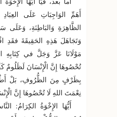
أما بعد، فَيَا أَيُّهَا الإِخْوَةُ ا
أَهَمِّ الوَاجِبَاتِ عَلَى العِبَادِ 
الظَّاهِرَةِ وَالبَاطِنَةِ، وَعَلَى سَا
وَتَجَاهَلَ هَذِهِ الحَقِيقَةَ فقَدِ اقْت
مَوْلَانَا عَزَّ وَجَلَّ في كِتَابِهِ ا
تُحْصُوهَا إِنَّ الْإِنْسَانَ لَظَلُومٌ كَفّ
بِظَرْفٍ مِنَ الظُّرُوفِ، بَلْ أَطْلَق
نِعْمَتَ اللهِ لَا تُحْصُوهَا إِنَّ الْإِنْس
أَيُّهَا الإِخْوَةُ الكِرَامُ: ا