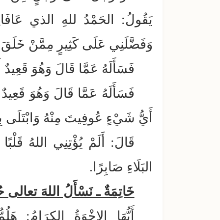
يَقُولُ: الحَمْدُ للهِ الذي عَافَانِي
وَفَضَّلَنِي عَلَى كَثِيرٍ مِمَّنْ خَلَقَ ت
فَسَأَلَهُ عَمَّا قَالَ وَهُوَ قَعِي
فَسَأَلَهُ عَمَّا قَالَ وَهُوَ قَعِي
أَيُّ شَيْءٍ عُوفِيتَ مِنْهُ وَابْتَلَى بِ
قَالَ: أَلَمْ يُؤْتِنِي اللهُ قَلْبً
البَلَاءِ صَابِرًا.
خَاتِمَةٌ ـ نَسْأَلُ اللهَ تعالى ح
أَيُّهَا الإِخْوَةُ الكِرَامُ: ه