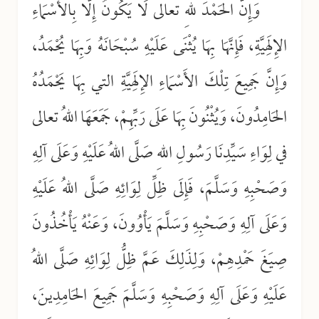
وَإِنَّ الحَمْدَ للهِ تعالى لَا يَكُونُ إِلَّا بِالأَسْمَاءِ
الإِلَهِيَّةِ، فَإِنَّهَا بِهَا يُثْنَى عَلَيْهِ سُبْحَانَهُ وَبِهَا يُحْمَدُ،
وَإِنَّ جَمِيعَ تِلْكَ الأَسْمَاءِ الإِلَهِيَّةِ التي بِهَا يَحْمَدُهُ
الحَامِدُونَ، وَيُثْنُونَ بِهَا عَلَى رَبِّهِمْ، جَمَعَهَا اللهُ تعالى
في لِوَاءِ سَيِّدِنَا رَسُولِ اللهِ صَلَّى اللهُ عَلَيْهِ وَعَلَى آلِهِ
وَصَحْبِهِ وَسَلَّمَ، فَإِلَى ظِلِّ لِوَائِهِ صَلَّى اللهُ عَلَيْهِ
وَعَلَى آلِهِ وَصَحْبِهِ وَسَلَّمَ يَأْوُونَ، وَعَنْهُ يَأْخُذُونَ
صِيَغَ حَمْدِهِمْ، وَلِذَلِكَ عَمَّ ظِلُّ لِوَائِهِ صَلَّى اللهُ
عَلَيْهِ وَعَلَى آلِهِ وَصَحْبِهِ وَسَلَّمَ جَمِيعَ الحَامِدِينَ،