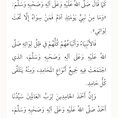
كَمَا قَالَ صَلَّى اللهُ عَلَيْهِ وَعَلَى آلِهِ وَصَحْبِهِ وَسَلَّمَ:
«وَمَا مِنْ نَبِيٍّ يَوْمَئِذٍ آدَمُ فَمَنْ سِوَاهُ إِلَّا تَحْتَ
لِوَائِي».
فَالأَنْبِيَاءُ وَأَتْبَاعُهُمْ كُلُّهُمْ في ظِلِّ لِوَائِهِ صَلَّى
اللهُ عَلَيْهِ وَعَلَى آلِهِ وَصَحْبِهِ وَسَلَّمَ، الذي
اجْتَمَعَتْ فِيهِ جَمِيعُ أَنْوَاعِ المَحَامِدِ، وَمِنْهُ يَتَلَقَّى
كُلُّ حَامِدٍ.
وَإِنَّ أَحْمَدَ الحَامِدِينَ لِرَبِّ العَالَمِينَ سَيِّدُنَا
أَحْمَدُ صَلَّى اللهُ عَلَيْهِ وَعَلَى آلِهِ وَصَحْبِهِ وَسَلَّمَ،