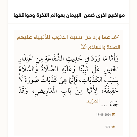
مواضيع اخرى ضمن الإيمان بعوالم الآخرة ومواقفها
19-09-2024
973 مشاهدة
64ـ عما ورد من نسبة الذنوب للأنبياء عليهم
الصلاة والسلام (2)
وَأَمَّا مَا وَرَدَ في حَدِيثِ الشَّفَاعَةِ مِنِ اعْتِذَارِ
الخَلِيلِ عَلَى نَبِيِّنَا وَعَلَيْهِ الصَّلَاةُ وَالسَّلَامُ
بِسَبَبِ الكَذَبَاتِ، فَإِنَّمَا هِيَ كَذَبَاتٌ صُورَةً لَا
حَقِيقَةً، لِأَنَّهَا مِنْ بَابِ المَعَارِيضِ، وَقَدْ
المزيد
جَاءَ ...
19-09-2024
973
10-09-2024
1018 مشاهدة