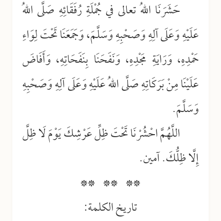
حَشَرَنَا اللهُ تعالى في جُمْلَةِ رُفَقَائِهِ صَلَّى اللهُ
عَلَيْهِ وَعَلَى آلِهِ وَصَحْبِهِ وَسَلَّمَ، وَجَمَعَنَا تَحْتَ لِوَاءِ
حَمْدِهِ، وَرَايَةِ مَجْدِهِ، وَنَفَحَنَا بِنَفَحَاتِهِ، وَأَفَاضَ
عَلَيْنَا مِنْ بَرَكَاتِهِ صَلَّى اللهُ عَلَيْهِ وَعَلَى آلِهِ وَصَحْبِهِ
وَسَلَّمَ.
اللَّهُمَّ احْشُرْنَا تَحْتَ ظِلِّ عَرْشِكَ يَوْمَ لَا ظِلَّ
إِلَّا ظِلُّكَ. آمين.
** ** **
تاريخ الكلمة: