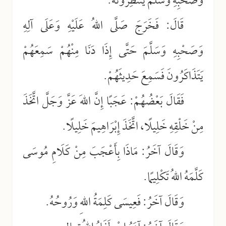
وَصَحْبِهِ وَسَلَّمَ يَنْتَظِرُونَهُ.
قَالَ: فَخَرَجَ صَلَّى اللهُ عَلَيْهِ وَعَلَى آلِهِ
وَصَحْبِهِ وَسَلَّمَ حَتَّى إِذَا دَنَا مِنْهُمْ سَمِعَهُمْ
يَتَذَاكَرُونَ فَسَمِعَ حَدِيثَهُمْ.
فَقَالَ بَعْضُهُمْ: عَجَبًا إِنَّ اللهَ عَزَّ وَجَلَّ اتَّخَذَ
مِنْ خَلْقِهِ خَلِيلًا، اتَّخَذَ إِبْرَاهِيمَ خَلِيلًا.
وَقَالَ آخَرُ: مَاذَا بِأَعْجَبَ مِنْ كَلَامِ مُوسَى
كَلَّمَهُ اللهُ تَكْلِيمًا.
وَقَالَ آخَرُ: فَعِيسَى كَلِمَةُ اللهِ وَرُوحُهُ.