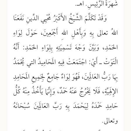
شُهرَةُ الرَّئِيسِ. اهـ.
وَقَدْ تَكَلَّمَ الشَّيْخُ الأَكْبَرُ مُحْيِي الدِّينِ نَفَعَنَا
اللهُ تعالى بِهِ وَبِأَهْلِ اللهِ أَجْمَعِينَ، حَوْلَ لِوَاءِ
الحَمْدِ، وَبَيَّنَ وَجْهَ تَسْمِيَتِهِ بِلِوَاءِ الحَمْدِ: أَنَّهُ
الْتَوَتْ ـ أَيْ: اجْتَمَعَتْ فِيهِ المَحَامِيدُ التي يُحْمَدُ
بِهَا رَبُّ العَالَمِينَ، فَهُوَ لِوَاءٌ جَامِعٌ لِجَمِيعِ المَحَامِدِ
الإِلَهِيَّةِ، فَلَا يَخْرُجُ عَنْهُ حَمْدٌ، وَإِنَّمَا يَأْخُذُ مِنْهُ كُلُّ
حَامِدٍ حَمْدَهُ لِيَحْمَدَ بِهِ رَبَّ العَالَمِينَ سُبْحَانَهُ
وتعالى.