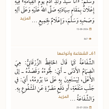
وَسَلَّمَ: «أَنَا سَيِّدُ وَلَدِ آدَمَ يَوْمَ الْقِيَامَةِ» فِيهِ
إِعْلَانٌ بِمَقَامِ سِيَادَتِهِ صَلَّى اللهُ عَلَيْهِ وَعَلَى آلِهِ
المزيد
وَصَحْبِهِ وَسَلَّمَ، وَإِعْلَامٌ لِجَمِيعِ ...
15-08-2024
867
25-07-2024
1151 مشاهدة
61ـ الشفاعة وأنواعها
الشَّفَاعَةُ كَمَا قَالَ الحَافِظُ الزَّرْقَانِيُّ: هِيَ
انْضِمَامُ الأَدْنَى ـ أَيْ: لُجُوءُهُ وَقَصْدُهُ ـ إلى
الأَعْلَى، لِيَسْتَعِينَ بِهِ عَلَى مَا يَرُومُهُ، أَيْ: في
جَلْبِ مَنْفَعَةٍ، أَو دَفْعِ مَضَرَّةٍ عَنِ المَشْفُوعِ بِهِ.
المزيد
وَالشَّفَاعَةُ ...
25-07-2024