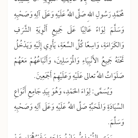
مُحَمَّدٍ رَسُولِ اللهِ صَلَّى اللهُ عَلَيْهِ وَعَلَى آلِهِ وَصَحْبِهِ
وَسَلَّمَ لِوَاءً عَالِيًا عَلَى جَمِيعِ أَلْوِيَةِ الشَّرَفِ
وَالكَرَامَةِ، وَاسِعًا كُلَّ السَّعَةِ، يَأْوِي إِلَيْهِ وَيَدْخُلُ
تَحْتَهُ جَمِيعُ الأَنْبِيَاءِ وَالمُرْسَلِينَ، وَأَتْبَاعُهُمْ مَعَهُمْ
صَلَوَاتُ اللهُ تعالى عَلَيْهِ وَعَلَيْهِمْ أَجْمَعِينَ.
وَيُسَمَّى: لِوَاءَ الحَمْدِ، وَهُوَ بِيَدِ جَامِعِ أَنْوَاعِ
السِّيَادَةِ وَالمَحَبَّةِ صَلَّى اللهُ عَلَيْهِ وَعَلَى آلِهِ وَصَحْبِهِ
وَسَلَّمَ.