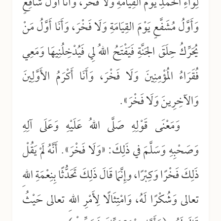
لِوَاءِ الحَمْدِ يَوْمَ القِيَامَةِ وَلَا فَخْرَ، وَأَنَا أَوَّلُ شَافِعٍ
وَأَوَّلُ مُشَفَّعٍ يَوْمَ القِيَامَةِ وَلَا فَخْرَ، وَأَنَا أَوَّلُ مَنْ
يُحَرِّكُ حِلَقَ الجَنَّةِ فَيَفْتَحُ اللهُ لِي فَيُدْخِلُنِيهَا وَمَعِي
فُقَرَاءُ المُؤْمِنِينَ وَلَا فَخْرَ، وَأَنَا أَكْرَمُ الأَوَّلِينَ
وَالآخِرِينَ وَلَا فَخْرَ».
وَمَعْنَى قَوْلِهِ صَلَّى اللهُ عَلَيْهِ وَعَلَى آلِهِ
وَصَحْبِهِ وَسَلَّمَ في ذَلِكَ: «وَلَا فَخْرَ». أَنَّهُ لَمْ يَقُلْ
ذَلِكَ فَخْرًا وَكِبْرًا، وإِنَّمَا قَالَ ذَلِكَ تَحَدُّثًا بِنِعْمَةِ اللهِ
تعالى وَشُكْرًا لَهُ، وَامْتِثَالًا لِأَمْرِ اللهِ تعالى حَيْثُ