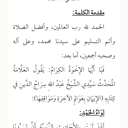
مقدمة الكلمة:
الحمد لله رب العالمين، وأفضل الصلاة
وأتم التسليم على سيدنا محمد، وعلى آله
وصحبه أجمعين، أما بعد:
فَيَا أَيُّهَا الإِخْوَةُ الكِرَامُ: يَقُولُ العَلَّامَةُ
المُحَدِّثُ سَيِّدِي الشَّيْخُ عَبْدُ اللهِ سِرَاجُ الدِّينِ في
كِتَابِهِ (الإِيمَانِ بِعَوَالِمِ الآخِرَةِ وَمَوَاقِفِهَا):
لِوَاءُ الحَمْدِ:
لَقَدْ ثَبَتَ بِالأَحَادِيثِ النَّبَوِيَّةِ أَنَّ لِسَيِّدِنَا