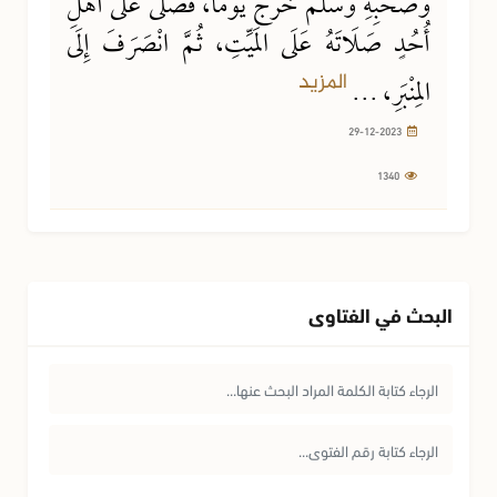
وَصَحْبِهِ وَسَلَّمَ خَرَجَ يَوْمًا، فَصَلَّى عَلَى أَهْلِ
أُحُدٍ صَلَاتَهُ عَلَى المَيِّتِ، ثُمَّ انْصَرَفَ إِلَى
المزيد
المِنْبَرِ، ...
29-12-2023
1340
البحث في الفتاوى