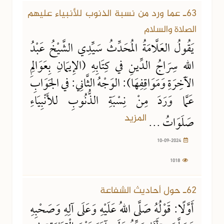
63ـ عما ورد من نسبة الذنوب للأنبياء عليهم
الصلاة والسلام
يَقُولُ العَلَّامَةُ المُحَدِّثُ سَيِّدِي الشَّيْخُ عَبْدُ
اللهِ سِرَاجُ الدِّينِ في كِتَابِهِ (الإِيمَانِ بِعَوَالِمِ
الآخِرَةِ وَمَوَاقِفِهَا): الوَجْهُ الثَّانِي: في الجَوَابِ
عَمَّا وَرَدَ مِنْ نِسْبَةِ الذُّنُوبِ للأَنْبِيَاءِ
المزيد
صَلَوَاتُ ...
10-09-2024
1018
15-08-2024
867 مشاهدة
62ـ حول أحاديث الشفاعة
أَوَّلًا: قَوْلُهُ صَلَّى اللهُ عَلَيْهِ وَعَلَى آلِهِ وَصَحْبِهِ