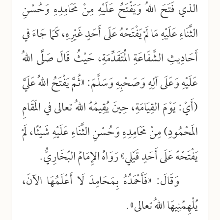
الذي فَتَحَ اللهُ وَيَفْتَحُ عَلَيْهِ مِنْ مَحَامِدِهِ وَحُسْنِ
الثَّنَاءِ عَلَيْهِ مَا لَمْ يَفْتَحْهُ عَلَى أَحَدٍ غَيْرِهِ، كَمَا جَاءَ في
أَحَادِيثِ الشَّفَاعَةِ المُتَقَدِّمَةِ، حَيْثُ قَالَ صَلَّى اللهُ
عَلَيْهِ وَعَلَى آلِهِ وَصَحْبِهِ وَسَلَّمَ: «ثُمَّ يَفْتَحُ اللهُ عَلَيَّ
(أَيْ: يَوْمَ القِيَامَةِ، حِينَ يُقِيمُهُ اللهُ تعالى في المَقَامِ
المَحْمُودِ) مِنْ مَحَامِدِهِ وَحُسْنِ الثَّنَاءِ عَلَيْهِ شَيْئًا، لَمْ
يَفْتَحْهُ عَلَى أَحَدٍ قَبْلِي» رَوَاهُ الإِمَامُ البُخَارِيُّ.
وَقَالَ: «فَأَحْمَدُهُ بِمَحَامِدَ لَا أَعْلَمُهَا الآنَ،
يُلْهِمُنِيهَا اللهُ تعالى».