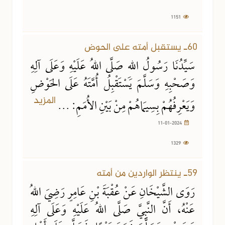
1151
11-01-2024
1329 مشاهدة
60ـ يستقبل أمته على الحوض
سَيِّدُنَا رَسُولُ اللهِ صَلَّى اللهُ عَلَيْهِ وَعَلَى آلِهِ
وَصَحْبِهِ وَسَلَّمَ يَسْتَقْبِلُ أُمَّتَهُ عَلَى الحَوْضِ
المزيد
وَيَعْرِفُهُمْ بِسِيمَاهُمْ مِنْ بَيْنِ الأُمَمِ: ...
11-01-2024
1329
29-12-2023
1340 مشاهدة
59ـ ينتظر الواردين من أمته
رَوَى الشَّيْخَانِ عَنْ عُقْبَةَ بْنِ عَامِرٍ رَضِيَ اللهُ
عَنْهُ، أَنَّ النَّبِيَّ صَلَّى اللهُ عَلَيْهِ وَعَلَى آلِهِ