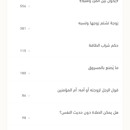
﴿يَحُولُ بَيْنَ الْمَرْءِ وَقَلْبِهِ﴾
556
زوجة تشتم زوجها وتسبه
381
حكم شراب الطاقة
115
ما يُصنع بالمسروق
180
قول الرجل لزوجته أو أمه: أم المؤمنين
86
هل يمكن الصلاة دون حديث النفس؟
98