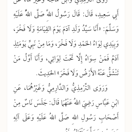
رَوَى التِّرْمِذِيُّ وَابْنُ مَاجَه وَغَيْرُهُمَا، عَنْ
أَبِي سَعِيدٍ، قَالَ: قَالَ رَسُولُ اللَّهِ صَلَّى اللَّهُ عَلَيْهِ
وَسَلَّمَ: «أَنَا سَيِّدُ وَلَدِ آدَمَ يَوْمَ القِيَامَةِ وَلَا فَخْرَ،
وَبِيَدِي لِوَاءُ الحَمْدِ وَلَا فَخْرَ، وَمَا مِنْ نَبِيٍّ يَوْمَئِذٍ
آدَمُ فَمَنْ سِوَاهُ إِلَّا تَحْتَ لِوَائِي، وَأَنَا أَوَّلُ مَنْ
تَنْشَقُّ عَنْهُ الأَرْضُ وَلَا فَخْرَ» الحَدِيثَ.
وَرَوَى التِّرْمِذِيُّ وَالدَّارِمِيُّ وَغَيْرُهُمَا، عَنِ
ابْنِ عَبَّاسٍ رَضِيَ اللهُ عَنْهُمَا قَالَ: جَلَسَ نَاسٌ مِنْ
أَصْحَابِ رَسُولِ اللهِ صَلَّى اللهُ عَلَيْهِ وَعَلَى آلِهِ