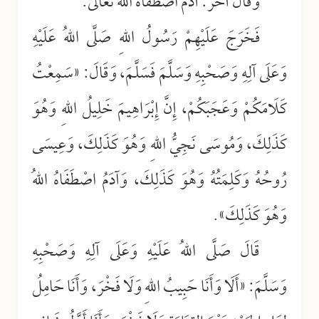
وَقَالَ آخَرُ: آدَمُ اصْطَفَاهُ اللهُ تعالى.
فَخَرَجَ عَلَيْهِمْ رَسُولُ اللهِ صَلَّى اللهُ عَلَيْهِ
وَعَلَى آلِهِ وَصَحْبِهِ وَسَلَّمَ فَسَلَّمَ، وَقَالَ: «سَمِعْتُ
كَلَامَكُمْ وَعَجَبَكُمْ، إِنَّ إِبْرَاهِيمَ خَلِيلُ اللهِ وَهُوَ
كَذَلِكَ، وَمُوسَى نَجِيُّ اللهِ وَهُوَ كَذَلِكَ، وَعِيسَى
رُوحُهُ وَكَلِمَتُهُ وَهُوَ كَذَلِكَ، وَآدَمُ اصْطَفَاهُ اللهُ
وَهُوَ كَذَلِكَ».
قَالَ صَلَّى اللهُ عَلَيْهِ وَعَلَى آلِهِ وَصَحْبِهِ
وَسَلَّمَ: «أَلَا وَأَنَا حَبِيبُ اللهِ وَلَا فَخْرَ، وَأَنَا حَامِلُ