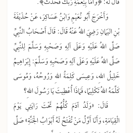
قَالَ لَهُ: ﴿وَأَمَّا بِنِعْمَةِ رَبِّكَ فَحَدِّثْ﴾.
وَأَخْرَجَ أَبُو نُعَيْمٍ وَابْنُ عَسَاكِرَ، عَنْ حُذَيْفَةَ
بْنِ اليَمَانِ رَضِيَ اللهُ عَنْهُ قَالَ: قَالَ أَصْحَابُ النَّبِيِّ
صَلَّى اللهُ عَلَيْهِ وَعَلَى آلِهِ وَصَحْبِهِ وَسَلَّمَ لِلنَّبِيِّ
صَلَّى اللهُ عَلَيْهِ وَعَلَى آلِهِ وَصَحْبِهِ وَسَلَّمَ: إِبْرَاهِيمُ
خَلِيلُ اللهِ، وَعِيسَى كَلِمَةُ اللهِ وَرُوحُهُ، وَمُوسَى
كَلَّمَهُ اللهُ تَكْلِيمًا، فَمَاذَا أُعْطِيتَ يَا رَسُولَ اللهِ؟
قَالَ: «وَلَدُ آدَمَ كُلُّهُمْ تَحْتَ رَايَتِي يَوْمَ
الْقِيَامَةِ، وَأَنَا أَوَّلُ مَنْ تُفْتَحُ لَهُ أَبْوَابُ الْجَنَّةِ» صَلَّى