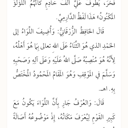
فَخْرَ، يَطُوفُ عَلَيَّ أَلْفُ خَادِمٍ كَأَنَّهُمُ اللُّؤْلُؤُ
المَكْنُونُ» هَذَا لَفْظُ الدَّارِمِيِّ.
قَالَ الحَافِظُ الزُّرْقَانِيُّ: وَأُضِيفَ اللِّوَاءُ إلى
الحَمْدِ الذي هُوَ الثَّنَاءُ عَلَى اللهِ تعالى بِمَا هُوَ أَهْلُهُ،
لِأَنَّهُ هُوَ مُنْصِبُهُ صَلَّى اللهُ عَلَيْهِ وَعَلَى آلِهِ وَصَحْبِهِ
وَسَلَّمَ في المَوْقِفِ وَهُوَ المَقَامُ المَحْمُودُ المُخْتَصُّ
بِهِ. اهـ.
قَالَ: وَالعُرْفُ جَارٍ بِأَنَّ اللِّوَاءَ يَكُونُ مَعَ
كَبِيرِ القَوْمِ لِيُعْرَفَ مَكَانُهُ، إِذْ مَوْضُوعُهُ أَصَالَةً