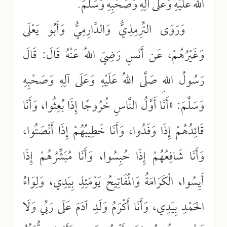
اللهُ عَلَيْهِ وَعَلَى آلِهِ وَصَحْبِهِ وَسَلَّمَ.
وَرَوَى التِّرِمِذِيُّ وَالدَّارِمِيُّ وَأَبُو يَعْلَى
وَغَيْرُهُمْ، عَن أَنَسٍ رَضِيَ اللهُ عَنْهُ قَالَ: قَالَ
رَسُولُ اللهِ صَلَّى اللهُ عَلَيْهِ وَعَلَى آلِهِ وَصَحْبِهِ
وَسَلَّمَ: «أَنَا أَوَّلُ النَّاسِ خُرُوجًا إِذَا بُعِثُوا، وَأَنَا
قَائِدُهُمْ إِذَا وَفَدُوا، وَأَنَا خَطِيبُهُمْ إِذَا أَنْصَتُوا،
وَأَنَا شَافِعُهُمْ إِذَا حُبِسُوا، وَأَنَا مُبَشِّرُهُمْ إِذَا
أَيِسُوا، الْكَرَامَةُ وَالْمَفَاتِيحُ يَوْمَئِذٍ بِيَدِي، وَلِوَاءُ
الحَمْدِ بِيَدِي، وَأَنَا أَكْرَمُ وَلَدِ آدَمَ عَلَى رَبِّي وَلَا