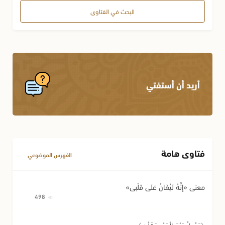
البحث في الفتاوى
أريد أن أستفتي
فتاوى هامة
الفهرس الموضوعي
معنى «إِنَّهُ لَيُغَانُ عَلَى قَلْبِي»
498