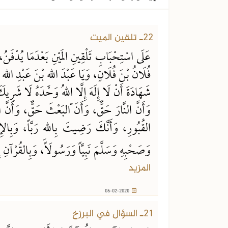
22ـ تلقين الميت
عَلَى اسْتِحْبَابِ تَلْقِينِ المَيْنِ بَعْدَمَا يُدْفَنُ
فُلَانُ بْنَ فُلَانٍ، وَيَا عَبْدَ اللهِ بْنَ عَبْدِ الله
شَهَادَةَ أَنْ لَا إِلَهَ إِلَّا اللهُ وَحْدَهُ لَا شَرِيكَ 
وَأَنَّ النَّارَ حَقٌّ، وَأَنَ ّالبَعْثَ حَقٌّ، وَأَنَّ 
القُبُورِ، وَأَنَّكَ رَضِيتَ بِاللهِ رَبَّاً، وَبِالإِ
وَصَحْبِهِ وَسَلَّمَ نَبِيَّاً وَرَسُولَاً، وَبِالقُرْآنِ إ
المزيد
06-02-2020
21ـ السؤال في البرزخ