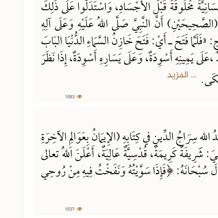
سَانِيَّةَ مْخلُوقَةٌ قَبْلَ الأَجْسَادِ، وَاسْتَدَلُّوا عَلَى ذَلِكَ
صَّحِيحَيْنِ) أَنَّ النَّبِيَّ صَلَّى اللهُ عَلَيْهِ وَعَلَى آلِهِ
 «فَلَمَّا فَتَحَ ـ أَيْ: فَتَحَ خَازِنُ السَّمَاءِ الدُّنْيَا البَابَ
دٌ ،عَلَى يَمِينِهِ أَسْوِدَةٌ، وَعَلَى يَسَارِهِ أَسْوِدَةٌ، إِذَا نَظَرَ
... المزيد
ِ بَكَى.
1083
 اللهِ سِرَاجُ الدِّينِ في كِتَابِهِ (الإِيمَانُ بِعَوَالِمِ الآخِرَةِ
هِيَ: شَرِيفَةٌ كَرِيمَةٌ، قُدْسِيَّةٌ عَالِيَةٌ، أَعْلَنَ اللهُ تعالى
ُ قَالَ سُبْحَانَهُ: ﴿فَإِذَا سَوَّيْتُهُ وَنَفَخْتُ فِيهِ مِنْ رُوحِي
1037