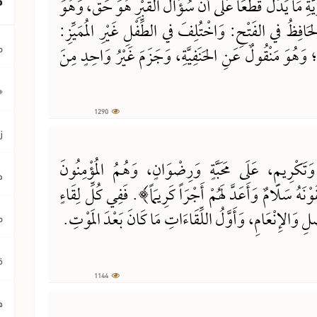
ّةِ مَا يَدُلُّ قَطْعَاً عَلَى أَنَّ سُؤَالَ القَبْرِ هُوَ حَقٌّ، وَهُوَ
 الحَافِظُ في الفَتْحِ: وَاخْتُلِفَ في الطِّفْلِ غَيْرِ المُمَيِّزِ:
َلُ؛ وَهُوَ مَنْقُولٌ عَنِ الحَنَفِيَّةِ، وَجَزَمَ غَيْرُ وَاحِدٍ مِنَ
م
﴿ي
1290
ز
وَتَكْرِيمٍ، عَلَى مَحَبَّةٍ وَرِضْوَانٍ، وَهُمُ المُؤْمِنُونَ
ح
نَهُ سَلَامٌ وَأَعَدَّ لَهُمْ أَجْرَاً كَرِيمَاً﴾. فَفِي كُلِّ لِقَاءٍ
ضْلِ وَالإِنْعَامِ، وَأَوَّلُ اللِّقَاءَاتِ مَا كَانَ بَعْدَ المَوْتِ.
م
ق
1144
ه