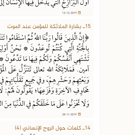
أَوَّلُ البَرَازِخِ التي يَدْخُلُ فِيهَا الإِنْسَانُ 
13-12-2019
15ـ بشارة الملائكة للمؤمن عند الموت
﴿إِنَّ الَّذِينَ قَالُوا رَبُّنَا اللهُ ثُمَّ اسْتَقَامُوا تَتَن
بِالْجَنَّةِ الَّتِي كُنْتُمْ تُوعَدُونَ * نَحْنُ أَوْلِيَ
تَشْتَهِي أَنْفُسُكُمْ وَلَكُمْ فِيهَا مَا تَدَّعُونَ * ن
آمين. فَمَلَائِكَةُ اللهِ تعالى تَتَنَزَّلُ عَلَى المُؤ
وَبَعْثِهِمْ وَحَشْرِهِمْ، وفي جَمِيعِ تَقَلُّبَاتِهِمْ في ب
مَخَاوِفِ الآخِرَةِ وَفَزَعِهَا؛ يَقُولُونَ لَهُمْ: لَا تَ
وَلَا تَحْزَنُوا عَلَى مَا خَلَقَكُمْ في الدُّنْيَا مِنَ ال
28-11-2019
14ـ كلمات حول الروح الإنساني (4)