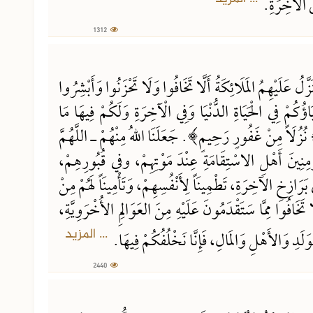
إلى الآخِرَةِ.
1312
َزَّلُ عَلَيْهِمُ المَلَائِكَةُ أَلَّا تَخَافُوا وَلَا تَحْزَنُوا وَأَبْشِرُوا
اؤُكُمْ فِي الْحَيَاةِ الدُّنْيَا وَفِي الْآخِرَةِ وَلَكُمْ فِيهَا مَا
ُزُلَاً مِنْ غَفُورٍ رَحِيمٍ﴾. جَعَلَنَا اللهُ مِنْهُمْ ـ اللَّهُمَّ
ْمِنِينَ أَهْلِ الاسْتِقَامَةِ عِنْدَ مَوْتِهِمْ، وفي قُبُورِهِمْ،
َرَازِخِ الآخِرَةِ، تَطْمِينَاً لِأَنْفُسِهِمْ، وَتَأْمِينَاً لَهُمْ مِنْ
خَافُوا مِمَّا سَتَقْدَمُونَ عَلَيْهِ مِنَ العَوَالِمِ الأُخْرَوِيَّةِ،
... المزيد
وَلَدِ وَالأَهْلِ وَالمَالِ، فَإِنَّا نَخْلُفُكُمْ فِيهَا.
2440