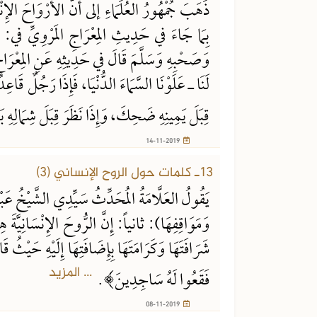
ذَهَبَ جُمْهُورُ العُلَمَاءِ إلى أَنَّ الأَرْوَاحَ الإِنْ
بِمَا جَاءَ في حَدِيثِ المِعْرَاجِ المَرْوِيِّ في: (ال
وَصَحْبِهِ وَسَلَّمَ قَالَ في حَدِيثِهِ عَنِ المِعْرَاجِ:
لَنَا ـ عَلَوْنَا السَّمَاءَ الدُّنْيَا، فَإِذَا رَجُلٌ قَاعِ
قِبَلَ يَمِينِهِ ضَحِكَ، وَإِذَا نَظَرَ قِبَلَ شِمَالِه
14-11-2019
13ـ كلمات حول الروح الإنساني (3)
يَقُولُ العَلَّامَةُ المُحَدِّثُ سَيِّدِي الشَّيْخُ عَبْدُ
وَمَوَاقِفِهَا): ثانياً: إِنَّ الرُّوحَ الإِنْسَانِيَّةَ 
شَرَافَتَهَا وَكَرَامَتَهَا بِإِضَافَتِهَا إِلَيْهِ حَيْث
... المزيد
فَقَعُوا لَهُ سَاجِدِينَ﴾.
08-11-2019