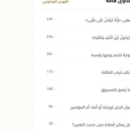
الفهرس الموضوعي
عنى «إِنَّهُ لَيُغَانُ عَلَى قَلْبِي»
499
َحُولُ بَيْنَ الْمَرْءِ وَقَلْبِهِ﴾
556
وجة تشتم زوجها وتسبه
381
كم شراب الطاقة
115
ا يُصنع بالمسروق
180
ول الرجل لزوجته أو أمه: أم المؤمنين
86
ل يمكن الصلاة دون حديث النفس؟
98