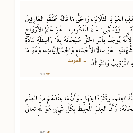
هِ العَوَالِمِ الثَّلَاثَةِ، وَالحَقُّ مَا قَالَهُ مُحَقِّقُو العَارِفِينَ
لأَمْرِ ـ وَيُسَمَّى: عَالَمَ المَلَكُوتِ ـ هُوَ عَالَمُ الأَرْوَاحِ
نَّهُ يُوجَدُ بِأَمْرِ الحَقِّ سُبْحَانَهُ بِلَا وَاسِطَةِ مَادِّةٍ
الشَّهَادَةِ ـ هُوَ عَالَمُ الأَجْسَامِ وَالجِسْمَانِيَّاتِ، وَهُوَ مَا
... المزيد
ْهِ التَّرْكِيبُ وَالتَّوَالُدُ.
935
ّةَ العِلْمِ، وَكَثْرَةَ الجَهْلِ، وَأَنَّ مَا عِنْدَهُمْ مِنَ العِلْمِ
ُبْحَانَهُ، وَأَنَّ العِلْمَ المُحِيطَ بِكُلِّ شَيْءٍ هُوَ للهِ تعالى
1083