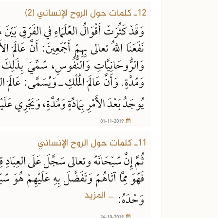
12ـ كلمات حول الروح الإنساني (2)
وَقَدْ كَثُرَتْ أَقْوَالُ العُلَمَاءِ في الفَرْقِ بَيْنَ هَذِ
نَفَعَنَا اللهُ تعالى بِهِمْ أَجْمَعِينَ: أَنَّ عَالَمَ ا
وَالرُّوحَانِيَّاتِ وَالنُّفُوسِ، سُمِّيَ بِذَلِكَ لِأَ
وَمُدَّةٍ. وَأَنَّ عَالَمَ المُلْكِ ـ وَيُسَمَّى: عَالَمَ 
يُوجَدُ بَعْدَ الأَمْرِ بِمَادِّةٍ وَمُدَّةٍ، وَيَجْرِي عَلَي
01-11-2019
11ـ كلمات حول الروح الإنساني
ثُمَّ إِنَّ سُبْحَانَهُ وتعالى سَجَّلَ عَلَى العِبَادِ قِلَ
فَهُوَ مِمَّا آتَاهُمْ وَتَفَضَّلَ بِهِ عَلَيْهِمْ هُوَ س
... المزيد
وَحْدَهُ:
24-10-2019