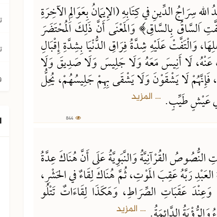
 اللهِ سِرَاجُ الدِّينِ في كِتَابِهِ (الإِيمَانُ بِعَوَالِمِ الآخِرَةِ
ت
َفَّتِ السَّاقُ بِالسَّاقِ﴾ وَالمَعْنَى أَنَّ ذَلِكَ المُحْتَضَرَ
لِهَا، وَالْتَفَّتْ عَلَيْهِ شِدَّةُ فِرَاقِ الدُّنْيَا بِشِدَّةِ إِقْبَالِ
ت
عَنْهُ، لَا أَنِيسَ مَعَهُ وَلَا جَلِيسَ وَلَا صَدِيقَ وَلَا
فَإِنَّهُمْ لَا يَشْقَوْنَ وَلَا يَشْقَى بِهِمْ جَلِيسُهُمْ، يُحِلُّ
و
... المزيد
ْ في عَيْشٍ طَيِّبٍ.
ا
844
ِ النُّصُوصُ القُرْآنِيَّةُ وَالنَّبَوِيَّةُ عَلَى أَنَّ هُنَاكَ عِدَّةُ
َاءُ العَبْدِ رَبَّهُ عَقِبَ المَوْتِ، ثُمَّ هُنَاكَ لِقَاءٌ في الحَشْرِ،
، وَعِنْدَ عَقَبَاتِ الصِّرَاطِ، وَهَكَذَا لِقَاءَاتٌ تَتْلُو
... المزيد
ُ وَالرُّؤْيَةُ الدَّائِمَةُ.