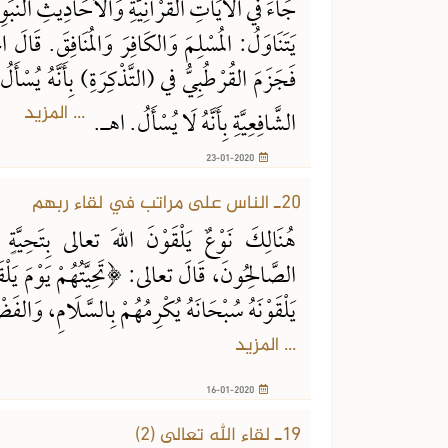
جَاءَ في الآيَاتِ القُرْآنِيَّةِ وَالأَحَادِيثِ النَّبَوِيَ
يَتَنَاوَلُ: المُسْلِمَ وَالكَافِرَ وَالمُنَافِقَ. قَالَ
فَجَزَمَ القُرْطُبِيُّ في (التَّذْكِرَةِ) بِأَنَّهُ يُسْأ
... المزيد
الشَّافِعِيَّةِ بِأَنَّهُ لَا يُسْأَلُ. اهـ.
23-01-2020
20ـ الناس على مراتب في لقاء ربهم
هُنَالِكَ نَوْعٌ يَلْقَوْنَ اللهَ تعالى بِتَحِيَّةٍ 
الصَّالِحُونَ، قَالَ تعالى: ﴿تَحِيَّتُهُمْ يَوْمَ يَلْقَوْ
يَلْقَوْنَهُ سُبْحَانَهُ يُكْرِمُهُمْ بِالسَّلَامِ، وَالفَ
... المزيد
16-01-2020
19ـ لقاء الله تعالى (2)