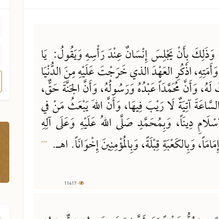
، وَذَلِكَ بِأَنْ يَجْلِسَ إِنْسَانٌ عِنْدَ رَأْسِهِ وَيَقُولُ: يَا
ِ وَأَمَتِهِ، اذْكُرِ العَهْدَ الذي خَرَجْتَ عَلَيْهِ مِنَ الدُّنْيَا
لَهُ، وَأَنَّ مُحَمَّدَاً عَبْدُهُ وَرَسُولُهُ، وَأَنَّ الجَنَّةَ حَقٌّ،
السَّاعَةَ آتِيَةٌ لَا رَيْبَ فِيهَا، وَأَنَّ اللهَ يَبْعَثُ مَنْ في
سْلَامِ دِينَاً، وَبِمُحَمَّدٍ صَلَّى اللهُ عَلَيْهِ وَعَلَى آلِهِ
...
ِمَامَاً، وَبِالكَعْبَةِ قِبْلَةً، وَبِالمُؤْمِنِينَ إِخْوَانَاً. اهـ.
11417
ف