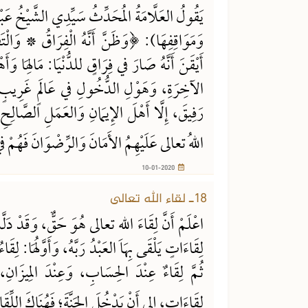
يَقُولُ العَلَّامَةُ المُحَدِّثُ سَيِّدِي الشَّيْخُ عَبْدُ
وَمَوَاقِفِهَا): ﴿وَظَنَّ أَنَّهُ الْفِرَاقُ * وَالْت
أَيْقَنَ أَنَّهُ صَارَ في فِرَاقٍ للدُّنْيَا: مَالِهَا وَأَهْ
الآخِرَةِ، وَهَوْلِ الدُّخُولِ في عَالَمٍ غَرِيبٍ 
رَفِيقَ، إِلَّا أَهْلَ الإِيمَانِ وَالعَمَلِ الصَّالِحِ، 
اللهُ تعالى عَلَيْهِمُ الأَمَانَ وَالرِّضْوَانَ فَهُم
10-01-2020
18ـ لقاء الله تعالى
اعْلَمْ أَنَّ لِقَاءَ اللهِ تعالى هُوَ حَقٌّ، وَقَدْ دَلَّت
لِقَاءَاتٍ يَلْقَى بِهَا العَبْدُ رَبَّهُ، وَأَوَّلُهَا: لِق
ثُمَّ لِقَاءٌ عِنْدَ الحِسَابِ، وَعِنْدَ المِيزَانِ
لِقَاءَاتٍ، إلى أَنْ يَدْخُلَ الجَنَّةَ؛ فَهُنَاكَ اللِّقَاء