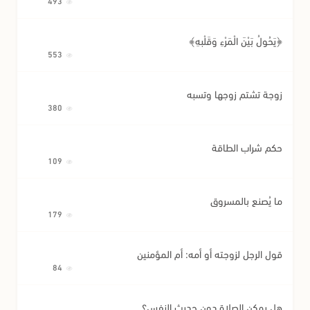
493
﴿يَحُولُ بَيْنَ الْمَرْءِ وَقَلْبِهِ﴾
553
زوجة تشتم زوجها وتسبه
380
حكم شراب الطاقة
109
ما يُصنع بالمسروق
179
قول الرجل لزوجته أو أمه: أم المؤمنين
84
هل يمكن الصلاة دون حديث النفس؟