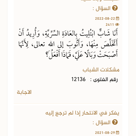
السؤال :
2022-08-22
2411
أَنَا شَابٌّ ابْتُلِيتُ بِالعَادَةِ السِّرِّيَّةِ، وَأُرِيدُ أَنْ
أَتَخَلَّصَ مِنْهَا، وَأَتُوبَ إلى اللهِ تعالى، لِأَنَّهَا
أَصْبَحَتْ وَبَالًا عَلَيَّ، فَمَاذَا أَفْعَلُ؟
مشكلات الشباب
رقم الفتوى :
12136
الاجابة
يفكر في الانتحار إذا لم ترجع إليه
السؤال :
2021-08-29