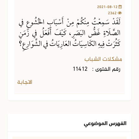
2021-08-12
2362
لَقَدْ سَمِعْتُ مِنْكُمْ مِنْ أَسْبَابِ الخُشُوعِ في
الصَّلَاةِ غَضُّ البَصَرِ، كَيْفَ أَفْعَلُ في زَمَنٍ
كَثُرَتْ فِيهِ الكَاسِيَاتُ العَارِيَاتُ في الشَّوَارِعِ؟
مشكلات الشباب
رقم الفتوى :
11412
الاجابة
الفهرس الموضوعي