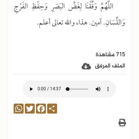
اللَّهُمَّ وَفِّقْنَا لِغَضِّ البَصَرِ وَحِفْظِ الفَرْجِ
وَاللِّسَانِ. آمين. هذا، والله تعالى أعلم.
715 مشاهدة
الملف المرفق
WhatsApp
Twitter
Facebook
Share