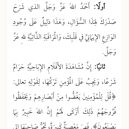
أولًا:
أَحْمَدُ اللهَ عَزَّ وَجَلَّ الذي شَرَحَ
صَدْرَكَ لِهَذَا السُّؤَالِ، وَهَذَا دَلِيلٌ عَلَى وُجُودِ
الوَازِعِ الإِيمَانِيِّ في قَلْبِكَ، وَالمُرَاقَبَةِ الذَّاتِيَّةِ للهِ عَزَّ
وَجَلَّ.
ثانيًا:
إِنَّ مُشَاهَدَةَ الأَفْلَامِ الإِبَاحِيَّةِ حَرَامٌ
شَرْعًا، وَيَجِبُ عَلَى المُؤْمِنِ تَرْكُهَا، لِقَوْلِهِ تعالى:
﴿قُلْ لِلْمُؤْمِنِينَ يَغُضُّوا مِنْ أَبْصَارِهِمْ وَيَحْفَظُوا
فُرُوجَهُمْ ذَلِكَ أَزْكَى لَهُمْ إِنَّ اللهَ خَبِيرٌ بِمَا
يَصْنَعُونَ﴾. فَهِيَ مَعْصِيَةٌ كَبِيرَةٌ، تَجُرُّ صَاحِبَهَا إلى