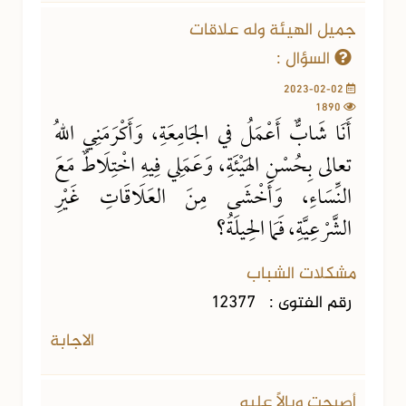
جميل الهيئة وله علاقات
السؤال :
2023-02-02
1890
أَنَا شَابٌّ أَعْمَلُ في الجَامِعَةِ، وَأَكْرَمَنِي اللهُ
تعالى بِحُسْنِ الهَيْئَةِ، وَعَمَلِي فِيهِ اخْتِلَاطٌ مَعَ
النِّسَاءِ، وَأَخْشَى مِنَ العَلَاقَاتِ غَيْرِ
الشَّرْعِيَّةِ، فَمَا الحِيلَةُ؟
مشكلات الشباب
رقم الفتوى :
12377
الاجابة
أصبحت وبالًا عليه