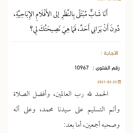
أَنَا شَابٌّ مُبْتَلًى بِالنَّظَرِ إلى الأَفْلَامِ الإِبَاحِيَّةِ،
دُونَ أَنْ يَرَانِي أَحَدٌ، فَمَا هِيَ نَصِيحَتُكَ لِي؟
الاجابة :
رقم الفتوى :
10967
2021-02-22
الحمد لله رب العالمين، وأفضل الصلاة
وأتم التسليم على سيدنا محمد، وعلى آله
وصحبه أجمعين، أما بعد: