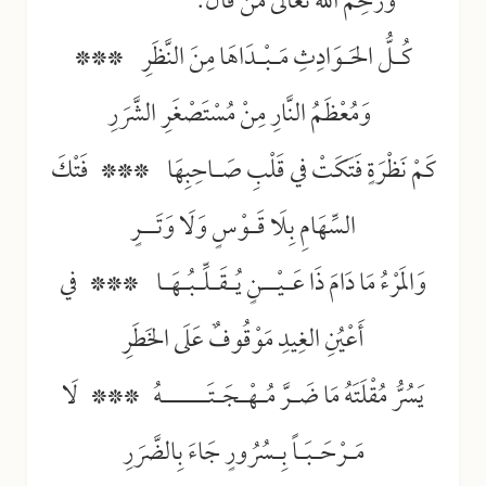
وَرَحِمَ اللهُ تعالى مَنْ قَالَ:
كُـلُّ الحَـوَادِثِ مَـبْـدَاهَا مِنَ النَّظَرِ
***
وَمُعْظَمُ النَّارِ مِنْ مُسْتَصْغَرِ الشَّرَرِ
كَمْ نَظْرَةٍ فَتَكَتْ في قَلْبِ صَـاحِبِهَا
***
فَتْكَ
السِّهَامِ بِلَا قَـوْسٍ وَلَا وَتَــرٍ
وَالمَرْءُ مَا دَامَ ذَا عَـيْــنٍ يُـقَـلِّـبُـهَـا
***
في
أَعْيُنِ الغِيدِ مَوْقُوفٌ عَلَى الخَطَرِ
يَسُرُّ مُقْلَتَهُ مَا ضَـرَّ مُـهْـجَـتَــــــهُ
***
لَا
مَـرْحَـبَـاً بِـسُرُورٍ جَاءَ بِالضَّرَرِ