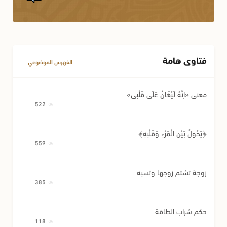
الكفالة
أحكام النسب
أحكام اللقطة
أحكام الوصية وتصرفات المريض
فتاوى هامة
مسائل متفرقة في المعاملات
الفهرس الموضوعي
معنى «إِنَّهُ لَيُغَانُ عَلَى قَلْبِي»
522
﴿يَحُولُ بَيْنَ الْمَرْءِ وَقَلْبِهِ﴾
559
زوجة تشتم زوجها وتسبه
385
حكم شراب الطاقة
118