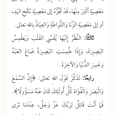
مَعْصِيَةٍ أَكْبَرَ مِنْهَا، قَدْ تَجُرُّهُ إلى مَعْصِيَةِ نَكْحِ اليَدِ،
أو إلى مَعْصِيَةِ الزِّنَا وَاللِّوَاطَةِ وَالعِيَاذُ بِاللهِ تعالى.
ثالثًا:
النَّظَرُ إِلَيْهَا يُقَسِّي القَلْبَ وَيَطْمِسُ
البَصِيرَةَ، وَإِذَا طُمِسَتِ البَصِيرَةُ ضَاعَ العَبْدُ
وَخَسِرَ الدُّنْيَا وَالآخِرَةَ.
رابعًا:
تَذَكَّرْ قَوْلَ اللهِ تعالى: ﴿إِنَّ السَّمْعَ
وَالْبَصَرَ وَالْفُؤَادَ كُلُّ أُولَئِكَ كَانَ عَنْهُ مَسْؤُولًا﴾.
فَمَا أَنْتَ قَائِلٌ لِرَبِّكَ عَزَّ وَجَلَّ، عِنْدَمَا تَرَى