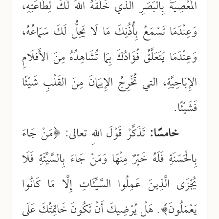
المَعْصِيَةَ بِالبَصَرِ الذي خَلَقَهُ اللهُ لَكَ لِطَاعَتِهِ،
وَعِنْدَمَا تَسْمَعُ بِأُذُنِكَ مَا لَا يَحِلُّ لَكَ سَمَاعُهُ،
وَعِنْدَمَا يَتَعَلَّقُ فُؤَادُكَ بِمَا تُشَاهِدُهُ مِنَ الأَفلَامِ
الإِبَاحِيَّةِ، التي تُخْرِجُ الإِيمَانَ مِنَ القَلْبِ شَيْئًا
فَشَيْئًا.
خامسًا:
تَذَكَّرْ قَوْلَ اللهِ تعالى: ﴿مَنْ جَاءَ
بِالْحَسَنَةِ فَلَهُ خَيْرٌ مِنْهَا وَمَنْ جَاءَ بِالسَّيِّئَةِ فَلَا
يُجْزَى الَّذِينَ عَمِلُوا السَّيِّئَاتِ إِلَّا مَا كَانُوا
يَعْمَلُونَ﴾. هَلْ يُرْضِيكَ أَنْ تَكُونَ خَاتِمَتُكَ عَلَى