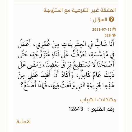
العلاقة غير الشرعية مع المتزوجة
السؤال :
2023-07-13
528
أَنَا شَابٌّ في العِشْرِينَاتِ مِنْ عُمُرِي، أَعْمَلُ
في مُؤَسَّسَةٍ، تَعَرَّفْتُ عَلَى فَتَاةٍ مُتَزَوِّجَةٍ، حَتَّى
أَصْبَحْنَا لَا نَسْتَطِيعُ فِرَاقَ بَعْضِنَا، وَمَضَى عَلَى
ذَلِكَ عَامٌ كَامِلٌ، وَأَكَادُ أَنْ أَفْقِدَ عَقْلِي مِنْ
هَذِهِ الجَرِيمَةِ التي وَقَعْتُ فِيهَا، فَمَاذَا أَصْنَعُ؟
مشكلات الشباب
رقم الفتوى :
12643
الاجابة