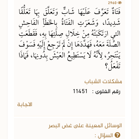
2960
فَتَاةٌ تَعَرَّفَ عَلَيْهَا شَابٌّ وَتَعَلَّقَ بِهَا تَعَلُّقًا
شَدِيدًا، وَشَعَرَتِ الفَتَاةُ بِالخَطَأِ الفَاحِشِ
التي ارَتَكَبَتْهُ مِنْ خِلَالِ صِلَتِهَا بِهِ، فَقَطَعَتِ
الصِّلَةَ مَعَهُ، فَهَدَّدَهَا إِنْ لَمْ تَرْجِعْ إِلَيْهِ فَسَوْفَ
يَنْتَحِرُ، لِأَنَّهُ لَا يَسْتَطِيعُ العَيْشَ بِدُونِهَا، فَمَاذَا
تَفْعَلُ؟
مشكلات الشباب
رقم الفتوى :
11451
الاجابة
الوسائل المعينة على غض البصر
السؤال :