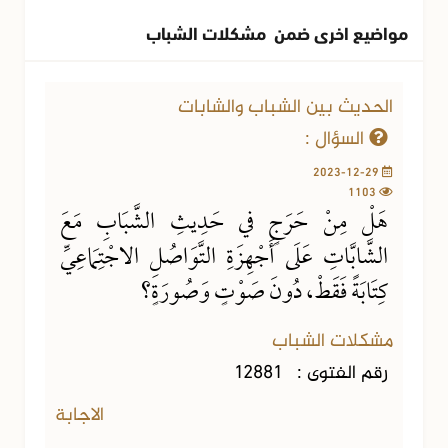
مواضيع اخرى ضمن مشكلات الشباب
الحديث بين الشباب والشابات
السؤال :
2023-12-29
1103
هَلْ مِنْ حَرَجٍ في حَدِيثِ الشَّبَابِ مَعَ
الشَّابَّاتِ عَلَى أَجْهِزَةِ التَّوَاصُلِ الاجْتِمَاعِيِّ
كِتَابَةً فَقَطْ، دُونَ صَوْتٍ وَصُورَةٍ؟
مشكلات الشباب
رقم الفتوى :
12881
الاجابة