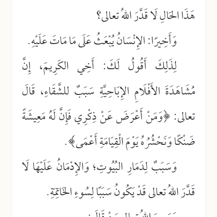
هَذَا الحَالِ لَا قَدَّرَ اللهُ تعالى؟
وَأَخِيرًا: الإِنْسَانُ يُبْعَثُ عَلَى مَا مَاتَ عَلَيْهِ.
لِذَلِكَ أَقُولُ لَكَ: أَخِي الكَرِيمَ، إِنَّ
مُشَاهَدَةَ الأَفْلَامِ الإِبَاحِيَّةِ سَبَبٌ للشَّقَاءِ، قَالَ
تعالى: ﴿وَمَنْ أَعْرَضَ عَنْ ذِكْرِي فَإِنَّ لَهُ مَعِيشَةً
ضَنْكًا وَنَحْشُرُهُ يَوْمَ الْقِيَامَةِ أَعْمَى﴾.
وَسَبَبٌ لِدَمَارِ البُيُوتِ؛ وَالإِدْمَانُ عَلَيْهَا لَا
قَدَّرَ اللهُ تعالى قَدْ يَكُونُ سَبَبًا لِسُوءِ الخَاتِمَةِ.