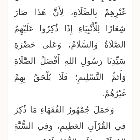
غَيْرِهِمْ بِالصَّلَاةِ، لِأَنَّ هَذَا صَارَ
شِعَارًا لِلْأَنْبِيَاءِ إِذَا ذُكِرُوا عَلَيْهِمُ
الصَّلَاةُ وَالسَّلَامُ، وَعَلَى حَضْرَةِ
سَيِّدِنَا رَسُولِ اللهِ أَفْضَلُ الصَّلَاةِ
وَأَتَمُّ التَّسْلِيمِ؛ فَلَا يُلْحَقُ بِهِمْ
غَيْرُهُمْ.
وَحَمَلَ جُمْهُورُ الفُقَهَاءِ مَا ذُكِرَ
فِي القُرْآنِ العَظِيمِ، وَفِي السُّنَّةِ