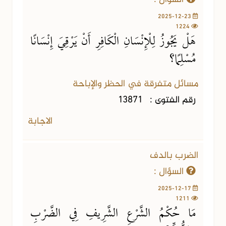
2025-12-23
1224
هَلْ يَجُوزُ لِلْإِنْسَانِ الْكَافِرِ أَنْ يَرْقِيَ إِنْسَانًا
مُسْلِمًا؟
مسائل متفرقة في الحظر والإباحة
رقم الفتوى :
13871
الاجابة
الضرب بالدف
السؤال :
2025-12-17
1211
مَا حُكْمُ الشَّرْعِ الشَّرِيفِ فِي الضَّرْبِ