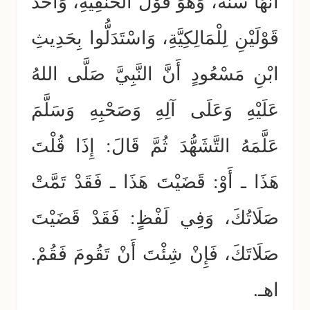
أَنَّهَا سُنَّةٌ، وَهُوَ قَوْلُ الْحَنَفِيَّةِ، وَأَحَدُ
قَوْلَيْنِ لِلْمَالِكِيَّةِ، وَاسْتَدَلُّوا بِحَدِيثِ
ابْنِ مَسْعُودٍ أَنَّ النَّبِيَّ صَلَّى اللهُ
عَلَيْهِ وَعَلَى آلِهِ وَصَحْبِهِ وَسَلَّمَ
عَلَّمَهُ التَّشَهُّدَ ثُمَّ قَالَ: إِذَا قُلْتَ
هَذَا ـ أَوْ: قَضَيْتَ هَذَا ـ فَقَدْ تَمَّتْ
صَلَاتُكَ، وَفِي لَفْظٍ: فَقَدْ قَضَيْتَ
صَلَاتَكَ، فَإِنْ شِئْتَ أَنْ تَقُومَ فَقُمْ.
اهـ.