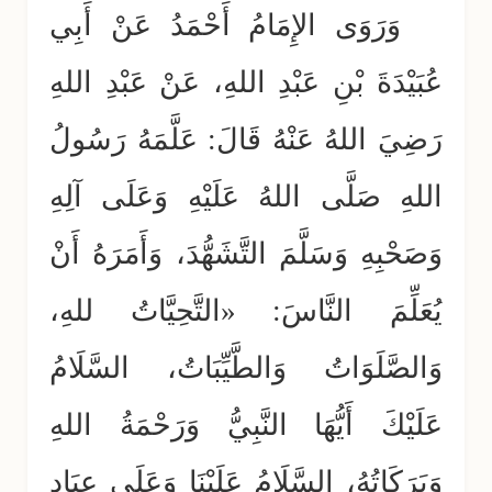
وَرَوَى الإِمَامُ أَحْمَدُ عَنْ أَبِي
عُبَيْدَةَ بْنِ عَبْدِ اللهِ، عَنْ عَبْدِ اللهِ
رَضِيَ اللهُ عَنْهُ قَالَ: عَلَّمَهُ رَسُولُ
اللهِ صَلَّى اللهُ عَلَيْهِ وَعَلَى آلِهِ
وَصَحْبِهِ وَسَلَّمَ التَّشَهُّدَ، وَأَمَرَهُ أَنْ
يُعَلِّمَ النَّاسَ: «التَّحِيَّاتُ للهِ،
وَالصَّلَوَاتُ وَالطَّيِّبَاتُ، السَّلَامُ
عَلَيْكَ أَيُّهَا النَّبِيُّ وَرَحْمَةُ اللهِ
وَبَرَكَاتُهُ، السَّلَامُ عَلَيْنَا وَعَلَى عِبَادِ