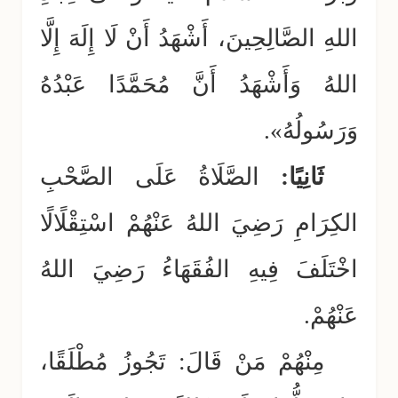
اللهِ الصَّالِحِينَ، أَشْهَدُ أَنْ لَا إِلَهَ إِلَّا
اللهُ وَأَشْهَدُ أَنَّ مُحَمَّدًا عَبْدُهُ
وَرَسُولُهُ».
ثَانِيًا:
الصَّلَاةُ عَلَى الصَّحْبِ
الكِرَامِ رَضِيَ اللهُ عَنْهُمْ اسْتِقْلًالًا
اخْتَلَفَ فِيهِ الفُقَهَاءُ رَضِيَ اللهُ
عَنْهُمْ.
مِنْهُمْ مَنْ قَالَ: تَجُوزُ مُطْلَقًا،