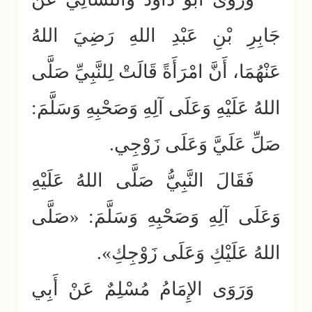
جَابِرِ بْنِ عَبْدِ اللهِ رَضِيَ اللهُ
عَنْهُمَا، أَنَّ امْرَأَةً قَالَتْ لِلنَّبِيِّ صَلَّى
اللهُ عَلَيْهِ وَعَلَى آلِهِ وَصَحْبِهِ وَسَلَّمَ:
صَلِّ عَلَيَّ وَعَلَى زَوْجِي.
فَقَالَ النَّبِيُّ صَلَّى اللهُ عَلَيْهِ
وَعَلَى آلِهِ وَصَحْبِهِ وَسَلَّمَ: «صَلَّى
اللهُ عَلَيْكِ وَعَلَى زَوْجِكِ».
وَرَوَى الإِمَامُ مُسْلِمٌ عَنْ أَبِي