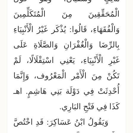
الْمُحَقِّقِينَ مِنَ الْمُتَكَلِّمِينَ
وَالْفُقَهَاءِ، قَالُوا: يُذْكَر غَيْرُ الْأَنْبِيَاءِ
بِالرِّضَا وَالْغُفْرَانِ وَالصَّلَاةِ عَلَى
غَيْرِ الْأَنْبِيَاءِ، يَعْنِي اسْتِقْلَالًا، لَمْ
تَكُنْ مِنَ الْأَمْر الْمَعْرُوف، وَإِنَّمَا
أُحْدِثَتْ فِي دَوْلَة بَنِي هَاشِمٍ. اهـ
كَذَا فِي فَتْحِ البَارِي.
وَيَقُولُ ابْنُ عَسَاكِرَ: قَدِ اخْتُصَّ