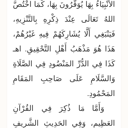
الأَنْبِيَاءُ بِهَا يُوَقَّرُونَ بِهَا، كَمَا اخْتُصَّ
اللهُ تَعَالَى عِنْدَ ذِكْرِهِ بِالتَّنْزِيهِ،
فَيَنْبَغِي أَلَّا يُشَارِكَهُمْ فِيهِ غَيْرُهُمْ،
هَذَا هُوَ مَذْهَبُ أَهْلِ التَّحْقِيقِ. اهـ
كَذَا فِي الدُّرِّ المَنْضُودِ فِي الصَّلَاةِ
وَالسَّلَامِ عَلَى صَاحِبِ المَقَامِ
المَحْمُودِ.
وَأَمَّا مَا ذُكِرَ فِي القُرْآنِ
العَظِيمِ، وَفِي الحَدِيثِ الشَّرِيفِ