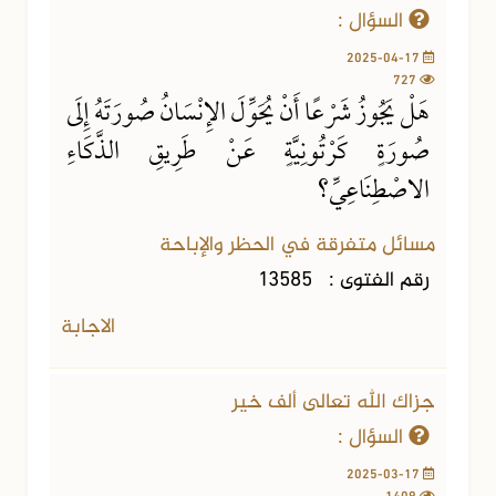
السؤال :
2025-04-17
727
هَلْ يَجُوزُ شَرْعًا أَنْ يُحَوِّلَ الإِنْسَانُ صُورَتَهُ إِلَى
صُورَةٍ كَرْتُونِيَّةٍ عَنْ طَرِيقِ الذَّكَاءِ
الاصْطِنَاعِيِّ؟
مسائل متفرقة في الحظر والإباحة
رقم الفتوى :
13585
الاجابة
جزاك الله تعالى ألف خير
السؤال :
2025-03-17
1409