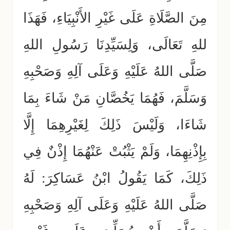
مِنَ الصَّلَاةِ عَلَى غَيْرِ الأَنْبِيَاءِ، فَهَذَا
للهِ تَعَالَى، وَلِسَيِّدِنَا رَسُولِ اللهِ
صَلَّى اللهُ عَلَيْهِ وَعَلَى آلِهِ وَصَحْبِهِ
وَسَلَّمَ، فَهُمَا يَخُصَّانِ مَنْ شَاءَ بِمَا
شَاءَا، وَلَيْسَ ذَلِكَ لِغَيْرِهِمَا إِلَّا
بِإِذْنِهِمَا، وَلَمْ يَثْبُتْ عَنْهُمَا إِذْنٌ فِي
ذَلِكَ، كَمَا يَقُولُ ابْنُ عَسَاكِرَ: لَهُ
صَلَّى اللهُ عَلَيْهِ وَعَلَى آلِهِ وَصَحْبِهِ