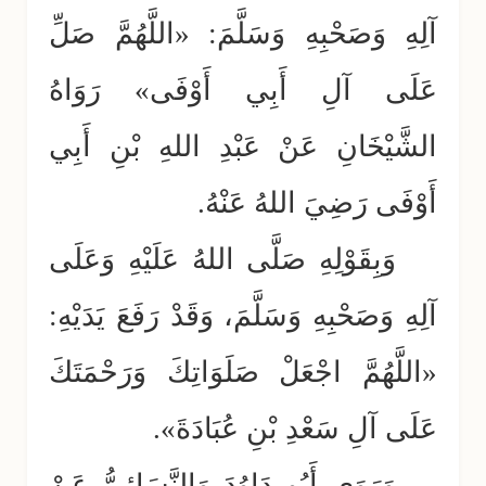
آلِهِ وَصَحْبِهِ وَسَلَّمَ: «اللَّهُمَّ صَلِّ
عَلَى آلِ أَبِي أَوْفَى» رَوَاهُ
الشَّيْخَانِ عَنْ عَبْدِ اللهِ بْنِ أَبِي
أَوْفَى رَضِيَ اللهُ عَنْهُ.
وَبِقَوْلِهِ صَلَّى اللهُ عَلَيْهِ وَعَلَى
آلِهِ وَصَحْبِهِ وَسَلَّمَ، وَقَدْ رَفَعَ يَدَيْهِ:
«اللَّهُمَّ اجْعَلْ صَلَوَاتِكَ وَرَحْمَتَكَ
عَلَى آلِ سَعْدِ بْنِ عُبَادَةَ».
وَرَوَى أَبُو دَاوُدَ وَالنَّسَائِيُّ عَنْ