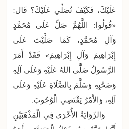
عَلَيْكَ، فَكَيْفَ نُصَلِّي عَلَيْكَ؟ قَال:
«قُولُوا: اللَّهُمَّ صَلِّ عَلَى مُحَمَّدٍ
وَآلِ مُحَمَّدٍ، كَمَا صَلَّيْتَ عَلَى
إِبْرَاهِيمَ وَآلِ إِبْرَاهِيمَ» فَقَدْ أَمَرَ
الرَّسُولُ صَلَّى اللهُ عَلَيْهِ وَعَلَى آلِهِ
وَصَحْبِهِ وَسَلَّمَ بِالصَّلَاةِ عَلَيْهِ وَعَلَى
آلِهِ، وَالأَمْرُ يَقْتَضِي الْوُجُوبَ.
وَالرِّوَايَةُ الأُخْرَى فِي الْمَذْهَبَيْنِ