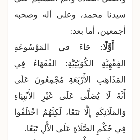
سيدنا محمد، وعلى آله وصحبه
أجمعين، أما بعد:
أَوَّلًا:
جَاءَ في المَوْسُوعَةِ
الفِقْهِيَّةِ الكُوَيْتِيَّةِ: الفُقَهَاءُ فِي
المَذَاهِبِ الأَرْبَعَةِ مُجْمِعُونَ عَلَى
أَنَّهُ لَا يُصَلَّى عَلَى غَيْرِ الأَنْبِيَاءِ
وَالمَلَائِكَةِ إِلَّا تَبَعًا، لَكِنَّهُمُ اخْتَلَفُوا
فِي حُكْمِ الصَّلَاةِ عَلَى الآْلِ تَبَعًا.