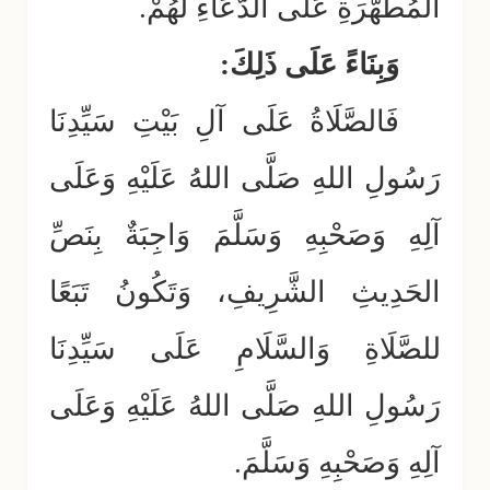
المُطَهَّرَةِ عَلَى الدُّعَاءِ لَهُمْ.
وَبِنَاءً عَلَى ذَلِكَ:
فَالصَّلَاةُ عَلَى آلِ بَيْتِ سَيِّدِنَا
رَسُولِ اللهِ صَلَّى اللهُ عَلَيْهِ وَعَلَى
آلِهِ وَصَحْبِهِ وَسَلَّمَ وَاجِبَةٌ بِنَصِّ
الحَدِيثِ الشَّرِيفِ، وَتَكُونُ تَبَعًا
للصَّلَاةِ وَالسَّلَامِ عَلَى سَيِّدِنَا
رَسُولِ اللهِ صَلَّى اللهُ عَلَيْهِ وَعَلَى
آلِهِ وَصَحْبِهِ وَسَلَّمَ.