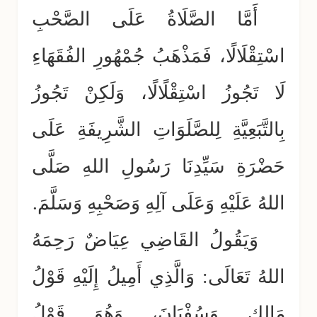
أَمَّا الصَّلَاةُ عَلَى الصَّحْبِ
اسْتِقْلَالًا، فَمَذْهَبُ جُمْهُورِ الفُقَهَاءِ
لَا تَجُوزُ اسْتِقْلًالًا، وَلَكِنْ تَجُوزُ
بِالتَّبَعِيَّةِ لِلصَّلَوَاتِ الشَّرِيفَةِ عَلَى
حَضْرَةِ سَيِّدِنَا رَسُولِ اللهِ صَلَّى
اللهُ عَلَيْهِ وَعَلَى آلِهِ وَصَحْبِهِ وَسَلَّمَ.
وَيَقُولُ القَاضِي عِيَاضٌ رَحِمَهُ
اللهُ تَعَالَى: وَالَّذِي أَمِيلُ إِلَيْهِ قَوْلُ
مَالِكٍ وَسُفْيَانَ، وَهُوَ قَوْلُ