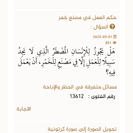
حكم العمل في مصنع خمر
السؤال :
2025-05-01
801
هَلْ يَجُوزُ لِلْإِنْسَانِ المُضْطَرِّ الَّذِي لَا يَجِدُ
سَبِيلًا لِلْعَمَلِ إِلَّا فِي مَصْنَعٍ لِلْخَمْرِ، أَنْ يَعْمَلَ
فِيهِ؟
مسائل متفرقة في الحظر والإباحة
رقم الفتوى :
13612
الاجابة
تحويل الصورة إلى صورة كرتونية