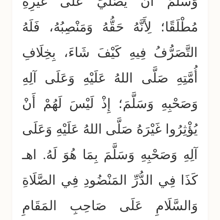
وَسَلَّمَ أَنْ يُصَلِّيَ عَلَى غَيْرِهِ
مُطْلَقًا؛ لِأَنَّهُ حَقُّهُ وَمَنْصِبُهُ، فَلَهُ
التَّصَرُّفُ فِيهِ كَيْفَ شَاءَ، بِخِلَافِ
أُمَّتِهِ صَلَّى اللهُ عَلَيْهِ وَعَلَى آلِهِ
وَصَحْبِهِ وَسَلَّمَ؛ إِذْ لَيْسَ لَهُمْ أَنْ
يُؤْثِرُوا غَيْرَهُ صَلَّى اللهُ عَلَيْهِ وَعَلَى
آلِهِ وَصَحْبِهِ وَسَلَّمَ بِمَا هُوَ لَهُ. اهـ
كَذَا فِي الدُّرِّ المَنْضُودِ فِي الصَّلَاةِ
وَالسَّلَامِ عَلَى صَاحِبِ المَقَامِ