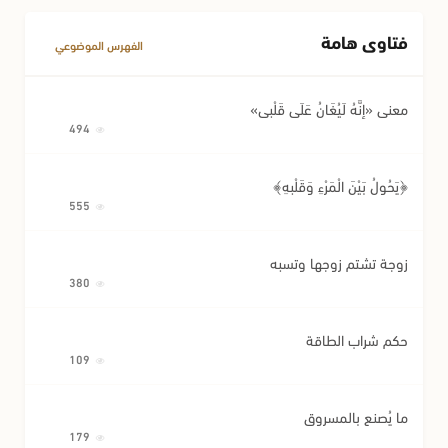
فتاوى هامة
مسائل متفرقة في المعاملات
الفهرس الموضوعي
معنى «إِنَّهُ لَيُغَانُ عَلَى قَلْبِي»
494
﴿يَحُولُ بَيْنَ الْمَرْءِ وَقَلْبِهِ﴾
555
زوجة تشتم زوجها وتسبه
380
حكم شراب الطاقة
109
ما يُصنع بالمسروق
179