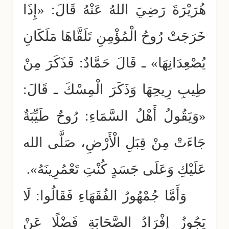
هُرَيْرَةَ رَضِيَ اللهُ عَنْهُ قَالَ: «إِذَا
خَرَجَتْ رُوحُ الْمُؤْمِنِ تَلَقَّاهَا مَلَكَانِ
يُصْعِدَانِهَا» ـ قَالَ حَمَّادٌ: فَذَكَرَ مِنْ
طِيبِ رِيحِهَا وَذَكَرَ الْمِسْكَ ـ قَالَ:
«وَيَقُولُ أَهْلُ السَّمَاءِ: رُوحٌ طَيِّبَةٌ
جَاءَتْ مِنْ قِبَلِ الْأَرْضِ، صَلَّى الله
عَلَيْكِ وَعَلَى جَسَدٍ كُنْتِ تَعْمُرِينَهُ».
وَأَمَّا جُمْهُورُ الفُقَهَاءِ فَقَالُوا: لَا
يَجُوزُ إِفْرَادُ الصَّحَابَةِ فَضْلًا عَنْ