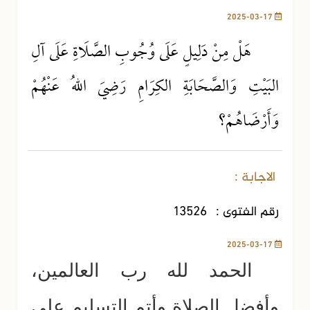
2025-03-17
هَلْ مِنْ دَلِيلٍ عَلَى وُجُوبِ الصَّلَاةِ عَلَى آلِ
البَيْتِ وَالصَّحَابَةِ الكِرَامِ رَضِيَ اللهُ عَنْهُمْ
وَأَرْضَاهُمْ؟
الاجابة :
رقم الفتوى :
13526
2025-03-17
الحمد لله رب العالمين،
وأفضل الصلاة وأتم التسليم على