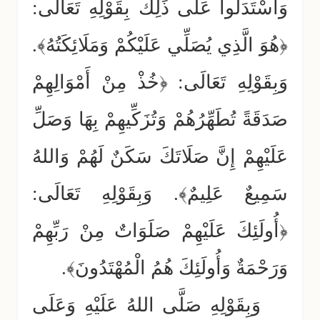
وَاسْتَدَلُّوا عَلَى ذَلِكَ بِقَوْلِهِ تَعَالَى:
﴿هُوَ الَّذِي يُصَلِّي عَلَيْكُمْ وَمَلَائِكَتُهُ﴾.
وَبِقَوْلِهِ تَعَالَى: ﴿خُذْ مِنْ أَمْوَالِهِمْ
صَدَقَةً تُطَهِّرُهُمْ وَتُزَكِّيهِمْ بِهَا وَصَلِّ
عَلَيْهِمْ إِنَّ صَلَاتَكَ سَكَنٌ لَهُمْ وَاللهُ
سَمِيعٌ عَلِيمٌ﴾. وَبِقَوْلِهِ تَعَالَى:
﴿أُولَئِكَ عَلَيْهِمْ صَلَوَاتٌ مِنْ رَبِّهِمْ
وَرَحْمَةٌ وَأُولَئِكَ هُمُ الْمُهْتَدُونَ﴾.
وَبِقَوْلِهِ صَلَّى اللهُ عَلَيْهِ وَعَلَى