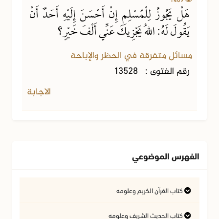
هَلْ يَجُوزُ لِلْمُسْلِمِ إِنْ أَحْسَنَ إِلَيْهِ أَحَدٌ أَنْ
يَقُولَ لَهُ: اللهُ يَجْزِيكَ عَنِّي أَلْفَ خَيْرٍ؟
مسائل متفرقة في الحظر والإباحة
رقم الفتوى :
13528
الاجابة
الفهرس الموضوعي
كتاب القرآن الكريم وعلومه
التفسير وعلوم القرآن
كتاب الحديث الشريف وعلومه