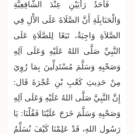
فَأَحَدُ رَأْيَيْنِ عِنْدَ الشَّافِعِيَّةِ
وَالْحَنَابِلَةِ أَنَّ الصَّلَاةَ عَلَى الآْلِ فِي
الصَّلاَةِ وَاجِبَةٌ، تَبَعًا لِلصَّلَاةِ عَلَى
النَّبِيِّ صَلَّى اللهُ عَلَيْهِ وَعَلَى آلِهِ
وَصَحْبِهِ وَسَلَّمَ مُسْتَدِلِّينَ بِمَا رُوِيَ
مِنْ حَدِيثِ كَعْبِ بْنِ عُجْرَةَ قَال:
إِنَّ النَّبِيَّ صَلَّى اللهُ عَلَيْهِ وَعَلَى آلِهِ
وَصَحْبِهِ وَسَلَّمَ خَرَجَ عَلَيْنَا فَقُلْنَا: يَا
رَسُول اللهِ، قَدْ عَلِمْنَا كَيْفَ نُسَلِّمُ