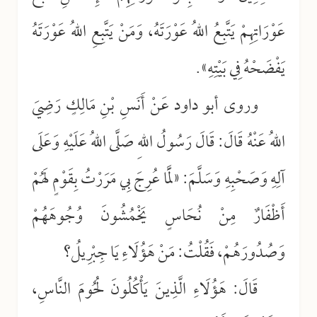
عَوْرَاتِهِمْ يَتَّبِعُ اللهُ عَوْرَتَهُ، وَمَنْ يَتَّبِعِ اللهُ عَوْرَتَهُ
يَفْضَحْهُ فِي بَيْتِهِ».
وروى أبو داود عَنْ أَنَسِ بْنِ مَالِكٍ رَضِيَ
اللهُ عَنْهُ قَالَ: قَالَ رَسُولُ اللهِ صَلَّى اللهُ عَلَيْهِ وَعَلَى
آلِهِ وَصَحْبِهِ وَسَلَّمَ: «لَمَّا عُرِجَ بِي مَرَرْتُ بِقَوْمٍ لَهُمْ
أَظْفَارٌ مِنْ نُحَاسٍ يَخْمُشُونَ وُجُوهَهُمْ
وَصُدُورَهُمْ، فَقُلْتُ: مَنْ هَؤُلَاءِ يَا جِبْرِيلُ؟
قَالَ: هَؤُلَاءِ الَّذِينَ يَأْكُلُونَ لُحُومَ النَّاسِ،