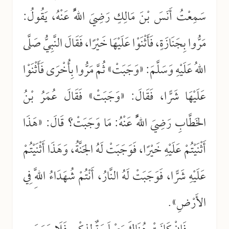
سَمِعْتُ أَنَسَ بْنَ مَالِكٍ رَضِيَ اللَّهُ عَنْهُ، يَقُولُ:
مَرُّوا بِجَنَازَةٍ، فَأَثْنَوْا عَلَيْهَا خَيْرًا، فَقَالَ النَّبِيُّ صَلَّى
اللهُ عَلَيْهِ وَسَلَّمَ: «وَجَبَتْ» ثُمَّ مَرُّوا بِأُخْرَى فَأَثْنَوْا
عَلَيْهَا شَرًّا، فَقَالَ: «وَجَبَتْ» فَقَالَ عُمَرُ بْنُ
الخَطَّابِ رَضِيَ اللَّهُ عَنْهُ: مَا وَجَبَتْ؟ قَالَ: «هَذَا
أَثْنَيْتُمْ عَلَيْهِ خَيْرًا، فَوَجَبَتْ لَهُ الجَنَّةُ، وَهَذَا أَثْنَيْتُمْ
عَلَيْهِ شَرًّا، فَوَجَبَتْ لَهُ النَّارُ، أَنْتُمْ شُهَدَاءُ اللَّهِ فِي
الأَرْضِ».