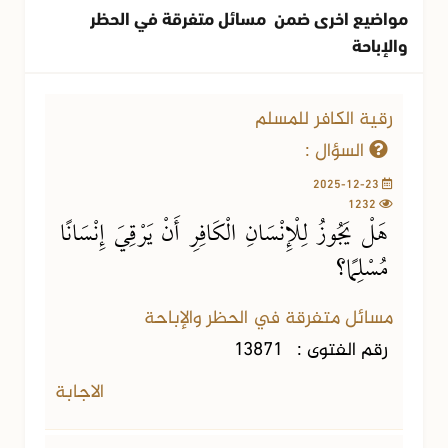
مواضيع اخرى ضمن مسائل متفرقة في الحظر
والإباحة
رقية الكافر للمسلم
السؤال :
2025-12-23
1232
هَلْ يَجُوزُ لِلْإِنْسَانِ الْكَافِرِ أَنْ يَرْقِيَ إِنْسَانًا
مُسْلِمًا؟
مسائل متفرقة في الحظر والإباحة
رقم الفتوى :
13871
الاجابة