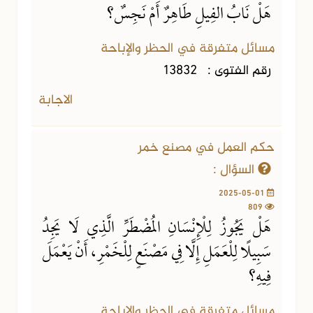
هَلْ نَابُ الفِيلِ طَاهِرٌ أَمْ نَجِسٌ؟
مسائل متفرقة في الحظر والإباحة
رقم الفتوى :
13832
الاجابة
حكم العمل في مصنع خمر
السؤال :
2025-05-01
809
هَلْ يَجُوزُ لِلْإِنْسَانِ المُضْطَرِّ الَّذِي لَا يَجِدُ
سَبِيلًا لِلْعَمَلِ إِلَّا فِي مَصْنَعٍ لِلْخَمْرِ، أَنْ يَعْمَلَ
فِيهِ؟
مسائل متفرقة في الحظر والإباحة