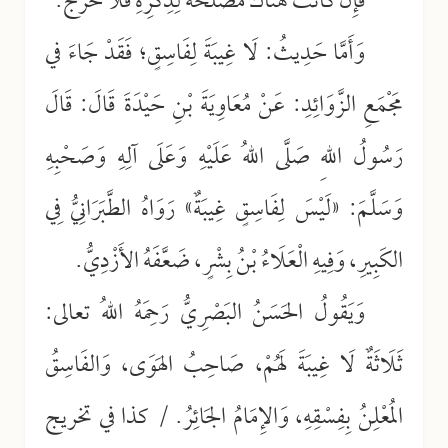
فَإِنْ كَانَتْ هُنَاكَ مَصْلَحَةٌ لِذِكْرِهِ فَلَا حَرَجَ.
وَأَمَّا حَدِيثُ: لَا غِيبَةَ لِفَاسِقٍ؛ فَقَدْ جَاءَ في
مَجْمَعِ الزَّوَائِدِ: عَنْ مُعَاوِيَةَ بْنِ حَيْدَةَ قَالَ: قَالَ
رَسُولُ اللهِ صَلَّى اللهُ عَلَيْهِ وَعَلَى آلِهِ وَصَحْبِهِ
وَسَلَّمَ: «لَيْسَ لِفَاسِقٍ غِيبَةٌ» رَوَاهُ الطَّبَرَانِيُّ فِي
الكَبِيرِ، وَفِيهِ الْعَلَاءُ بْنُ بِشْرٍ، ضَعَّفَهُ الأَزْدِيُّ.
وَيَقُولُ الحَسَنُ البَصْرِيُّ رَحِمَهُ اللهُ تعالى:
ثَلَاثَةٌ لَا غِيبَةَ لَهُمْ، صَاحِبُ الهَوَى، وَالفَاسِقُ
المُعْلِنُ بِفِسْقِهِ، وَالإِمَامُ الجَائِرُ. / كذا في تخريج