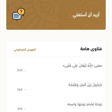
الإجارة
أحكام المواريث
أريد أن أستفتي
الكفالة
أحكام النسب
أحكام اللقطة
أحكام الوصية وتصرفات المريض
فتاوى هامة
مسائل متفرقة في المعاملات
الفهرس الموضوعي
معنى «إِنَّهُ لَيُغَانُ عَلَى قَلْبِي»
535
﴿يَحُولُ بَيْنَ الْمَرْءِ وَقَلْبِهِ﴾
565
زوجة تشتم زوجها وتسبه
392