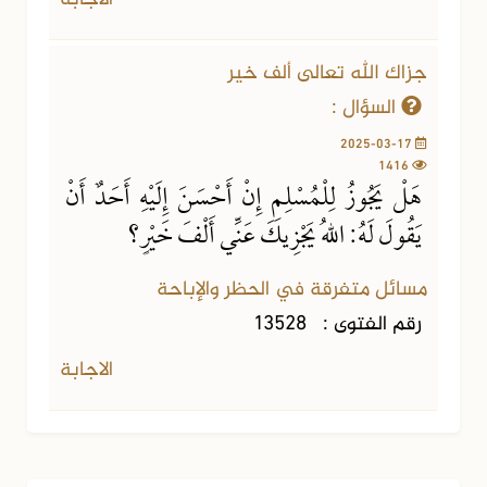
جزاك الله تعالى ألف خير
السؤال :
2025-03-17
1416
هَلْ يَجُوزُ لِلْمُسْلِمِ إِنْ أَحْسَنَ إِلَيْهِ أَحَدٌ أَنْ
يَقُولَ لَهُ: اللهُ يَجْزِيكَ عَنِّي أَلْفَ خَيْرٍ؟
مسائل متفرقة في الحظر والإباحة
رقم الفتوى :
13528
الاجابة