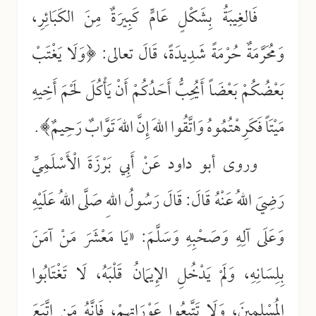
فَالغِيبَةُ بِشَكْلٍ عَامٍّ كَبِيرَةٌ مِنَ الكَبَائِرِ،
وَمُحَرَّمَةٌ حُرْمَةً شَدِيدَةً، قَالَ تعالى: ﴿وَلَا يَغْتَبْ
بَعْضُكُمْ بَعْضَاً أَيُحِبُّ أَحَدُكُمْ أَنْ يَأْكُلَ لَحْمَ أَخِيهِ
مَيْتَاً فَكَرِهْتُمُوهُ وَاتَّقُوا اللهَ إِنَّ اللهَ تَوَّابٌ رَحِيمٌ﴾.
وروى أبو داود عَنْ أَبِي بَرْزَةَ الْأَسْلَمِيِّ
رَضِيَ اللهُ عَنْهُ قَالَ: قَالَ رَسُولُ اللهِ صَلَّى اللهُ عَلَيْهِ
وَعَلَى آلِهِ وَصَحْبِهِ وَسَلَّمَ: «يَا مَعْشَرَ مَنْ آمَنَ
بِلِسَانِهِ، وَلَمْ يَدْخُلِ الإِيمَانُ قَلْبَهُ، لَا تَغْتَابُوا
المُسْلِمِينَ، وَلَا تَتَّبِعُوا عَوْرَاتِهِمْ، فَإِنَّهُ مَنِ اتَّبَعَ