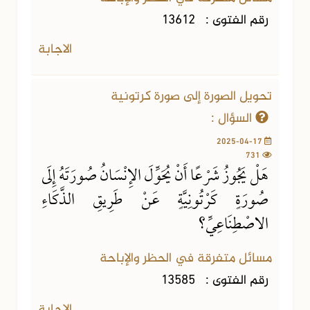
رقم الفتوى :
13612
الاجابة
تحويل الصورة إلى صورة كرتونية
السؤال :
2025-04-17
731
هَلْ يَجُوزُ شَرْعًا أَنْ يُحَوِّلَ الإِنْسَانُ صُورَتَهُ إِلَى
صُورَةٍ كَرْتُونِيَّةٍ عَنْ طَرِيقِ الذَّكَاءِ
الاصْطِنَاعِيِّ؟
مسائل متفرقة في الحظر والإباحة
رقم الفتوى :
13585
الاجابة