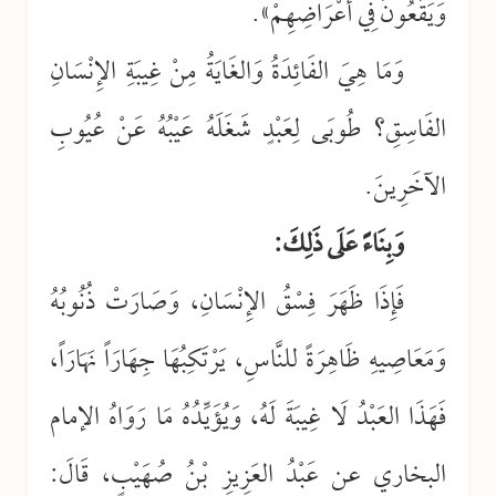
وَيَقَعُونَ فِي أَعْرَاضِهِمْ».
وَمَا هِيَ الفَائِدَةُ وَالغَايَةُ مِنْ غِيبَةِ الإِنْسَانِ
الفَاسِقِ؟ طُوبَى لِعَبْدٍ شَغَلَهُ عَيْبُهُ عَنْ عُيُوبِ
الآخَرِينَ.
وَبِنَاءً عَلَى ذَلِكَ:
فَإِذَا ظَهَرَ فِسْقُ الإِنْسَانِ، وَصَارَتْ ذُنُوبُهُ
وَمَعَاصِيهِ ظَاهِرَةً للنَّاسِ، يَرْتَكِبُهَا جِهَارَاً نَهَارَاً،
فَهَذَا العَبْدُ لَا غِيبَةَ لَهُ، وَيُؤَيِّدُهُ مَا رَوَاهُ الإمام
البخاري عن عَبْدُ العَزِيزِ بْنُ صُهَيْبٍ، قَالَ: