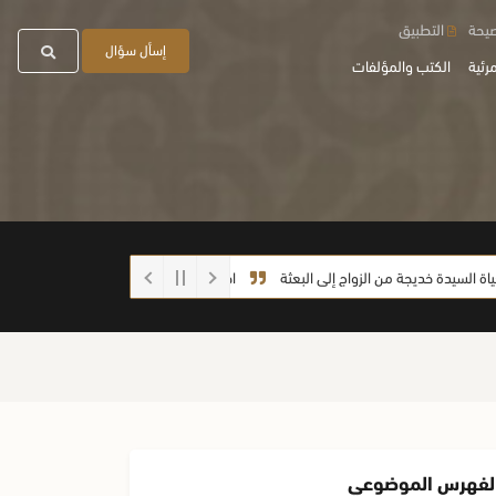
صيحة
التطبيق
إسأل سؤال
رئية
الكتب والمؤلفات
دة خديجة من الزواج إلى البعثة
احذروا الغش أيها الطلاب
ما صحة الحديث: (
لفهرس الموضوعي