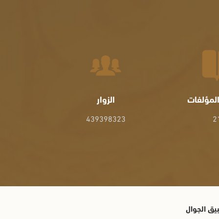
لمؤلفات
الزوار
439398323
2
يق الجوال